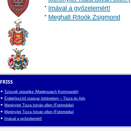
Imával a győzelemért!
Meghalt Ritoók Zsigmond
FRISS
Sziszek püspöke (Maderspach Kommandó)
Érdekfeszítő magyar történelem – Tisza és Ady
Merénylet Tisza István ellen (Fotómédia)
Merénylet Tisza István ellen (Fotómédia)
Imával a győzelemért!