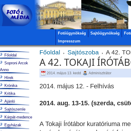
Fotóügynökség
Sajtóügynökség
Fot
Impresszum
Főoldal
Sajtószoba
A 42. T
Főoldal
A 42. TOKAJI ÍRÓTÁ
Soproni Arcok
Anno
2014. május 13. kedd
Adminisztrátor
Hírek
2014. május 12. - Felhívás
Krónika
Kritika
Ajánló
2014. aug. 13-15. (szerda, csüt
Sajtószemle
Kárpát-medence
A Tokaji Írótábor kuratóriuma meg
Egyházak