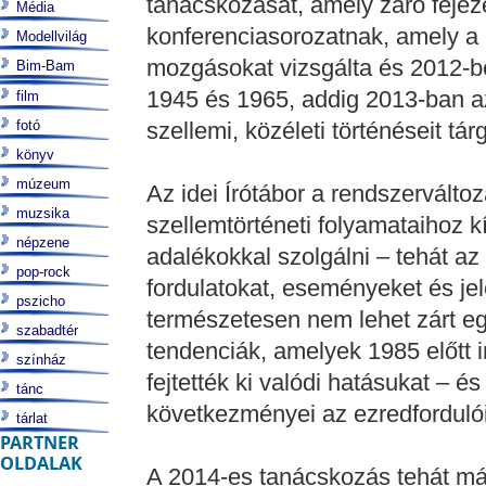
tanácskozását, amely záró fejez
Média
konferenciasorozatnak, amely a r
Modellvilág
mozgásokat vizsgálta és 2012-be
Bim-Bam
1945 és 1965, addig 2013-ban az
film
fotó
szellemi, közéleti történéseit tár
könyv
múzeum
Az idei Írótábor a rendszerválto
muzsika
szellemtörténeti folyamataihoz k
népzene
adalékokkal szolgálni – tehát az
pop-rock
fordulatokat, eseményeket és je
pszicho
természetesen nem lehet zárt eg
szabadtér
tendenciák, amelyek 1985 előtt 
színház
fejtették ki valódi hatásukat – 
tánc
következményei az ezredfordul
tárlat
PARTNER
OLDALAK
A 2014-es tanácskozás tehát már