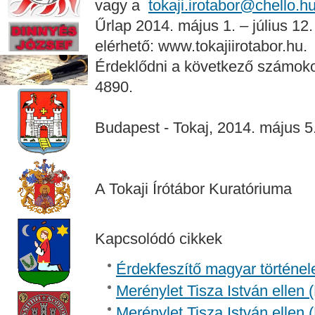
vagy a
tokaji.irotabor@chello.h
Űrlap 2014. május 1. – július 12
elérhető: www.tokajiirotabor.hu.
Érdeklődni a következő számoko
4890.
Budapest - Tokaj, 2014. május 5
A Tokaji Írótábor Kuratóriuma
Kapcsolódó cikkek
Érdekfeszítő magyar történel
Merénylet Tisza István ellen 
Merénylet Tisza István ellen 