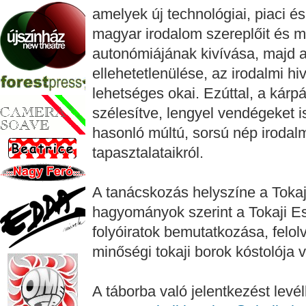
amelyek új technológiai, piaci és 
magyar irodalom szereplőit és m
autonómiájának kivívása, majd a
ellehetetlenülése, az irodalmi hi
lehetséges okai. Ezúttal, a kárp
szélesítve, lengyel vendégeket
hasonló múltú, sorsú nép irodal
tapasztalataikról.
A tanácskozás helyszíne a Toka
hagyományok szerint a Tokaji E
folyóiratok bemutatkozása, felolv
minőségi tokaji borok kóstolója v
A táborba való jelentkezést levé