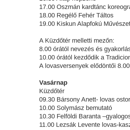
17.00 Oszmán kardtánc koreográ
18.00 Regélő Fehér Táltos
19.00 Kiskun Alapfokú Művészet
A Küzdőtér melletti mezőn:
8.00 órától nevezés és gyakorlás
10.00 órától kezdődik a Tradicio
A lovasversenyek elődöntői 8.00
Vasárnap
Küzdőtér
09.30 Bársony Anett- lovas osto
10.00 Solymász bemutató
10.30 Felföldi Baranta –gyalogo
11.00 Lezsák Levente lovas-kas