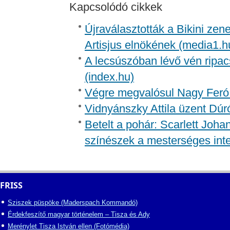
Kapcsolódó cikkek
Újraválasztották a Bikini zen
Artisjus elnökének (media1.h
A lecsúszóban lévő vén ripac
(index.hu)
Végre megvalósul Nagy Feró 
Vidnyánszky Attila üzent Dúr
Betelt a pohár: Scarlett Joh
színészek a mesterséges inte
FRISS
Sziszek püspöke (Maderspach Kommandó)
Érdekfeszítő magyar történelem – Tisza és Ady
Merénylet Tisza István ellen (Fotómédia)