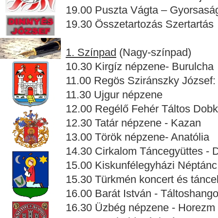
19.00 Puszta Vágta – Gyorsaság
19.30 Összetartozás Szertartás
1. Színpad
(Nagy-színpad)
10.30 Kirgíz népzene- Burulcha
11.00 Regös Sziránszky József:
11.30 Ujgur népzene
12.00 Regélő Fehér Táltos Dobk
12.30 Tatár népzene - Kazan
13.00 Török népzene- Anatólia
14.30 Cirkalom Táncegyüttes - 
15.00 Kiskunfélegyházi Néptánc
15.30 Türkmén koncert és tánce
16.00 Barát István - Táltoshang
16.30 Üzbég népzene - Horezm