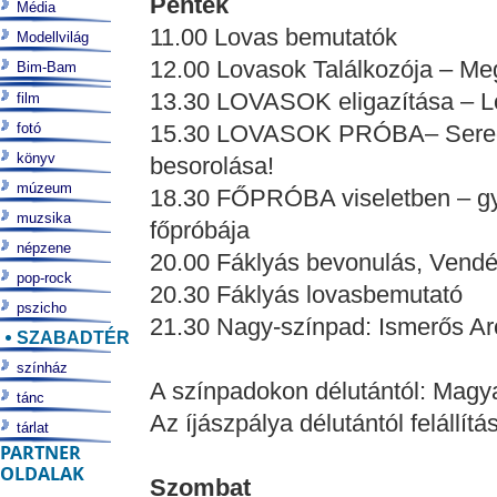
Péntek
Média
11.00 Lovas bemutatók
Modellvilág
12.00 Lovasok Találkozója – M
Bim-Bam
13.30 LOVASOK eligazítása – 
film
fotó
15.30 LOVASOK PRÓBA– Seregs
könyv
besorolása!
múzeum
18.30 FŐPRÓBA viseletben – gya
muzsika
főpróbája
népzene
20.00 Fáklyás bevonulás, Vendé
pop-rock
20.30 Fáklyás lovasbemutató
pszicho
21.30 Nagy-színpad: Ismerős Ar
SZABADTÉR
színház
A színpadokon délutántól: Mag
tánc
Az íjászpálya délutántól felállítá
tárlat
PARTNER
OLDALAK
Szombat