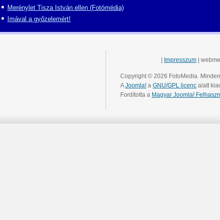
Merénylet Tisza István ellen (Fotómédia)
Imával a győzelemért!
|
Impresszum
| webme
Copyright © 2026 FotoMedia. Minden 
A
Joomla!
a
GNU/GPL licenc
alatt kia
Fordította a
Magyar Joomla! Felhaszn