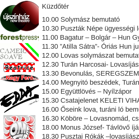
Küzdőtér
10.00 Solymász bemutató
10.30 Puszták Népe ügyességi l
11.00 Bagatur – Bolgár – Hun G
11.30 ”Atilla Sátra”- Óriás Hun j
12.00 Lovas solymászat bemuta
12.30 Turán Harcosai- Lovasíjás
13.30 Bevonulás, SEREGSZE
14.00 Megnyitó beszédek, Turáni
15.00 Együttlövés – Nyílzápor
15.30 Csatajelenet KELETI VI
16.00 Őseink lova, turáni ló bem
16.30 Köböre – Lovasnomád, cso
18.00 Monus József- Távlövő íjás
18.30 Pusztai Rókák –lovasíjás