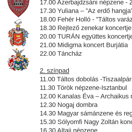
17.00 Azerbajdzsáni népzene - 
17.30 Yuliana – ”Az erdő hangja”
18.00 Fehér Holló - ”Táltos vará
18.30 Rejtező zenekar koncertje
20.00 TURÁN együttes koncertj
21.00 Midigma koncert Burjátia
22.00 Táncház
2. színpad
11.00 Táltos dobolás -Tiszaalpá
11.30 Török népzene-Isztanbul
12.00 Kanalas Éva – Archaikus m
12.30 Nogaj dombra
14.30 Magyar sámánzene és re
15.30 Sólyomfi Nagy Zoltán kon
16.30 Altaji népzene