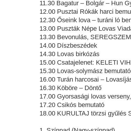
11.30 Bagatur – Bolgár – Hun G
12.00 Pusztai Rókák harci bemu
12.30 Őseink lova – turáni ló be
13.00 Puszták Népe Lovas Viad
13.30 Bevonulás, SEREGSZE
14.00 Díszbeszédek
14.30 Lovas birkózás
15.00 Csatajelenet: KELETI VIH
15.30 Lovas-solymász bemutató
16.00 Turán harcosai – Lovasíjá
16.30 Köböre – Döntő
17.00 Gyorsasági lovas verseny,
17.20 Csikós bemutató
18.00 KURULTAJ törzsi gyűlé
1. Színpad
(Nagy-színpad)