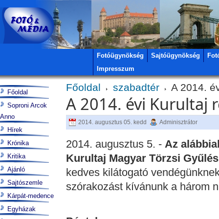
Fotóügynökség
Sajtóügynökség
Fot
Impresszum
Főoldal
szabadtér
A 2014. év
Főoldal
A 2014. évi Kurultaj
Soproni Arcok
Anno
2014. augusztus 05. kedd
Adminisztrátor
Hírek
2014. augusztus 5. -
Az alábbia
Krónika
Kurultaj Magyar Törzsi Gyűlés
Kritika
Ajánló
kedves kilátogató vendégünknek l
Sajtószemle
szórakozást kívánunk a három n
Kárpát-medence
Egyházak