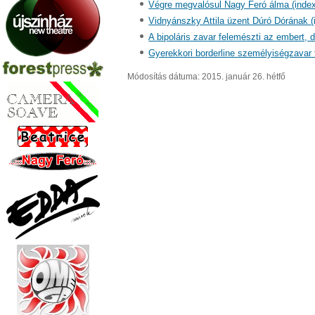
Végre megvalósul Nagy Feró álma (index
Vidnyánszky Attila üzent Dúró Dórának (
A bipoláris zavar felemészti az embert, d
Gyerekkori borderline személyiségzavar 
Módosítás dátuma: 2015. január 26. hétfő