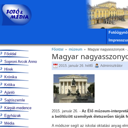
Fotóügynö
Impressz
Főoldal
múzeum
Magyar nagyasszonyok - J
Magyar nagyasszonyok
Főoldal
Soproni Arcok Anno
2015. január 26. hétfő
Adminisztrátor
Hírek
Krónika
Kritika
Ajánló
Sajtószemle
Kárpát-medence
2015. január 26. -
Az Élő múzeum-interpretác
Egyházak
a beöltözött személyek életszerűen tárják 
Média
A módszer segít az iskolai oktatási anyag el