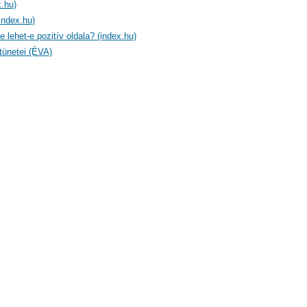
.hu)
index.hu)
e lehet-e pozitív oldala? (index.hu)
tünetei (ÉVA)