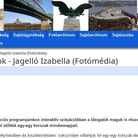
kség
Sajtóügynökség
Fotóarchívum
Sajtóarchívum
Sajtószoba
um
agelló Izabella (Fotómédia)
 - Jagelló Izabella (Fotómédia)
iós programjainkon interaktív szituációkban a látogatók maguk is rész
fel előttük egy-egy korszak mindennapjait.
mélyítésében és kiszélesítésben: sokszínűen villantjuk fel egy-egy korszak 