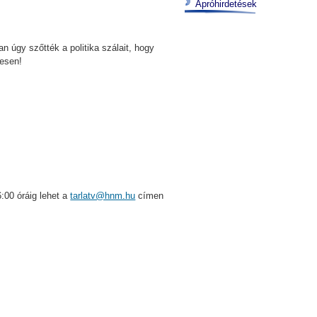
Apróhirdetések
an úgy szőtték a politika szálait, hogy
yesen!
:00 óráig lehet a
tarlatv@hnm.hu
címen