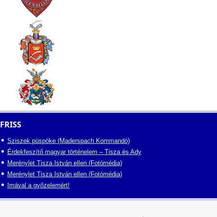
FRISS
Sziszek püspöke (Maderspach Kommandó)
Érdekfeszítő magyar történelem – Tisza és Ady
Merénylet Tisza István ellen (Fotómédia)
Merénylet Tisza István ellen (Fotómédia)
Imával a győzelemért!