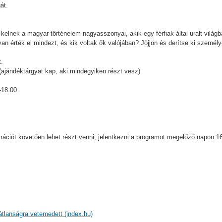
át.
e kelnek a magyar történelem nagyasszonyai, akik egy férfiak által uralt világb
n érték el mindezt, és kik voltak ők valójában? Jöjjön és derítse ki személ
t.
ajándéktárgyat kap, aki mindegyiken részt vesz)
-18:00
ciót követően lehet részt venni, jelentkezni a programot megelőző napon 16
átlanságra vetemedett (index.hu)