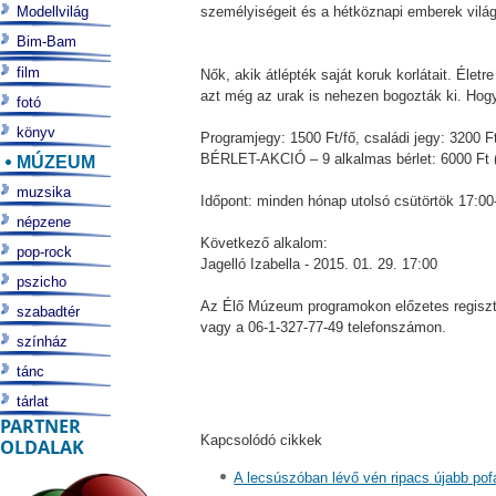
Modellvilág
személyiségeit és a hétköznapi emberek világ
Bim-Bam
film
Nők, akik átlépték saját koruk korlátait. Életr
azt még az urak is nehezen bogozták ki. Hogya
fotó
könyv
Programjegy: 1500 Ft/fő, családi jegy: 3200 F
BÉRLET-AKCIÓ – 9 alkalmas bérlet: 6000 Ft (
MÚZEUM
muzsika
Időpont: minden hónap utolsó csütörtök 17:00
népzene
Következő alkalom:
pop-rock
Jagelló Izabella - 2015. 01. 29. 17:00
pszicho
Az Élő Múzeum programokon előzetes regisztrá
szabadtér
vagy a 06-1-327-77-49 telefonszámon.
színház
tánc
tárlat
PARTNER
Kapcsolódó cikkek
OLDALAK
A lecsúszóban lévő vén ripacs újabb pof