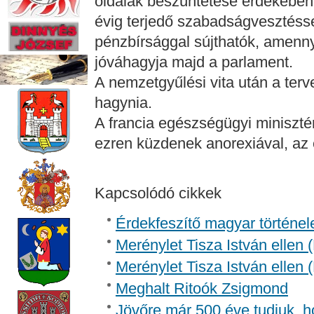
oldalak beszüntetése érdekében 
évig terjedő szabadságvesztéssel
pénzbírsággal sújthatók, amenn
jóváhagyja majd a parlament.
A nemzetgyűlési vita után a terv
hagynia.
A francia egészségügyi miniszté
ezren küzdenek anorexiával, az 
Kapcsolódó cikkek
Érdekfeszítő magyar történel
Merénylet Tisza István ellen 
Merénylet Tisza István ellen 
Meghalt Ritoók Zsigmond
Jövőre már 500 éve tudjuk, h