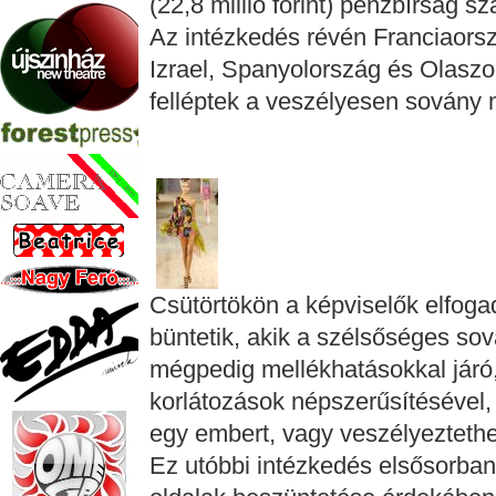
(22,8 millió forint) pénzbírság sz
Az intézkedés révén Franciaorsz
Izrael, Spanyolország és Olasz
felléptek a veszélyesen sovány 
Csütörtökön a képviselők elfoga
büntetik, akik a szélsőséges so
mégpedig mellékhatásokkal járó,
korlátozások népszerűsítésével, 
egy embert, vagy veszélyeztethe
Ez utóbbi intézkedés elsősorban