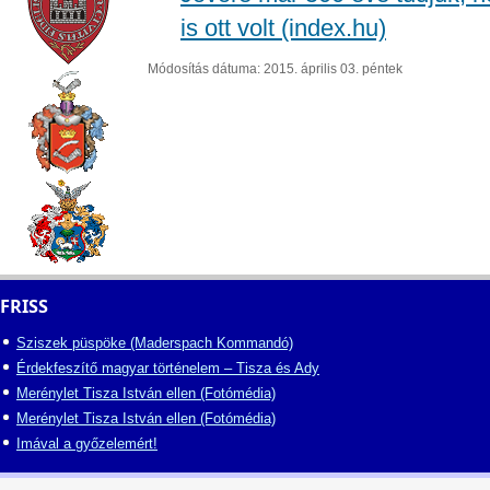
is ott volt (index.hu)
Módosítás dátuma: 2015. április 03. péntek
FRISS
Sziszek püspöke (Maderspach Kommandó)
Érdekfeszítő magyar történelem – Tisza és Ady
Merénylet Tisza István ellen (Fotómédia)
Merénylet Tisza István ellen (Fotómédia)
Imával a győzelemért!