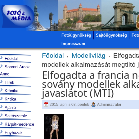
Fotóügynökség
Sajtóügynökség
Fot
Impresszum
Főoldal
Modellvilág
Elfogadt
Főoldal
modellek alkalmazását megtiltó j
Soproni Arcok
Elfogadta a francia 
Anno
sovány modellek alk
Hírek
javaslatot (MTI)
Krónika
Kritika
2015. április 03. péntek
Adminisztrátor
Ajánló
Sajtószemle
Kárpát-medence
Egyházak