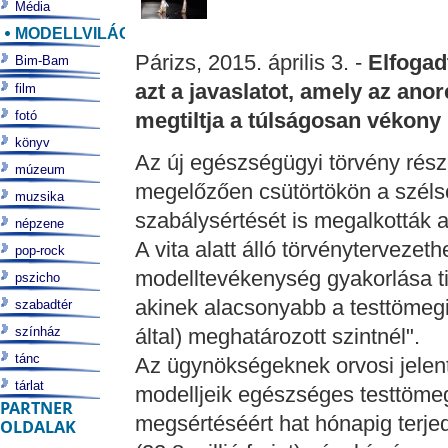
Média
MODELLVILÁG
Párizs, 2015. április 3. -
Elfogad
Bim-Bam
azt a javaslatot, amely az ano
film
fotó
megtiltja a túlságosan vékony
könyv
Az új egészségügyi törvény rés
múzeum
megelőzően csütörtökön a széls
muzsika
szabálysértését is megalkották a
népzene
A vita alatt álló törvényterveze
pop-rock
modelltevékenység gyakorlása t
pszicho
akinek alacsonyabb a testtömeg
szabadtér
színház
által) meghatározott szintnél".
tánc
Az ügynökségeknek orvosi jelent
tárlat
modelljeik egészséges testtöme
PARTNER
megsértéséért hat hónapig terje
OLDALAK