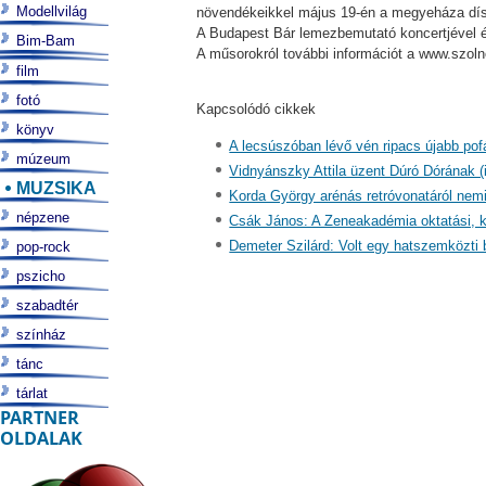
Modellvilág
növendékeikkel május 19-én a megyeháza dí
A Budapest Bár lemezbemutató koncertjével é
Bim-Bam
A műsorokról további információt a www.szolno
film
fotó
Kapcsolódó cikkek
könyv
A lecsúszóban lévő vén ripacs újabb pof
múzeum
Vidnyánszky Attila üzent Dúró Dórának (
MUZSIKA
Korda György arénás retróvonatáról nemig
népzene
Csák János: A Zeneakadémia oktatási, ku
Demeter Szilárd: Volt egy hatszemközti 
pop-rock
pszicho
szabadtér
színház
tánc
tárlat
PARTNER
OLDALAK