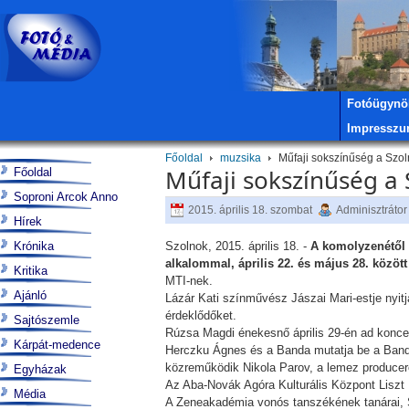
Fotóügynö
Impressz
Főoldal
muzsika
Műfaji sokszínűség a Szol
Műfaji sokszínűség a 
Főoldal
Soproni Arcok Anno
2015. április 18. szombat
Adminisztrátor
Hírek
Krónika
Szolnok, 2015. április 18. -
A komolyzenétől 
alkalommal, április 22. és május 28. közö
Kritika
MTI-nek.
Ajánló
Lázár Kati színművész Jászai Mari-estje nyit
érdeklődőket.
Sajtószemle
Rúzsa Magdi énekesnő április 29-én ad konce
Kárpát-medence
Herczku Ágnes és a Banda mutatja be a Band
közreműködik Nikola Parov, a lemez producer
Egyházak
Az Aba-Novák Agóra Kulturális Központ Liszt
Média
A Zeneakadémia vonós tanszékének tanárai, 