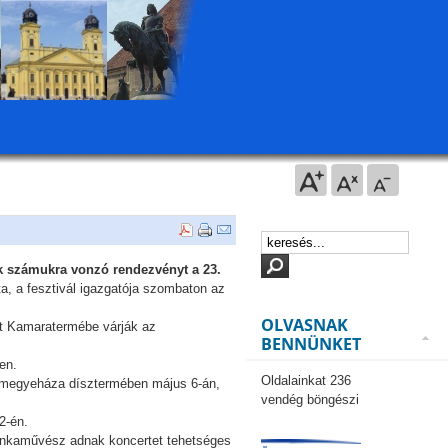
k számukra vonzó rendezvényt a 23.
, a fesztivál igazgatója szombaton az
OLVASNAK
ont Kamaratermébe várják az
BENNÜNKET
en.
Oldalainkat 236
 megyeháza dísztermében május 6-án,
vendég böngészi
2-én.
onkaművész adnak koncertet tehetséges