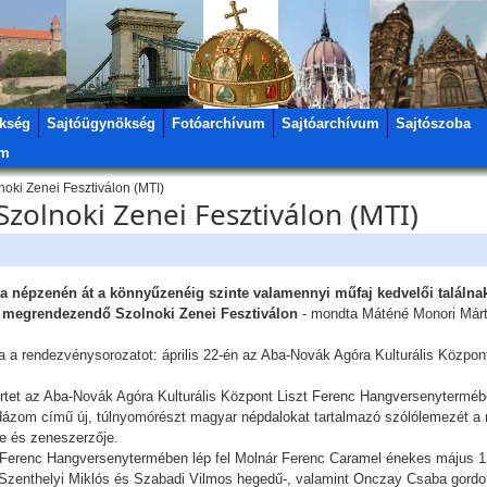
kség
Sajtóügynökség
Fotóarchívum
Sajtóarchívum
Sajtószoba
um
noki Zenei Fesztiválon (MTI)
Szolnoki Zenei Fesztiválon (MTI)
a népzenén át a könnyűzenéig szinte valamennyi műfaj kedvelői találna
tt megrendezendő Szolnoki Zenei Fesztiválon
- mondta Máténé Monori Márta
ja a rendezvénysorozatot: április 22-én az Aba-Novák Agóra Kulturális Közp
rtet az Aba-Novák Agóra Kulturális Központ Liszt Ferenc Hangversenyterméb
ázom című új, túlnyomórészt magyar népdalokat tartalmazó szólólemezét a
e és zeneszerzője.
 Ferenc Hangversenytermében lép fel Molnár Ferenc Caramel énekes május 1
Szenthelyi Miklós és Szabadi Vilmos hegedű-, valamint Onczay Csaba gord