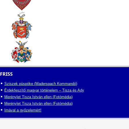
FRISS
Sziszek püspöke (Maderspach Kommandó)
Érdekfeszítő magyar történelem – Tisza és Ady
Merénylet Tisza István ellen (Fotómédia)
Merénylet Tisza István ellen (Fotómédia)
Imával a győzelemért!