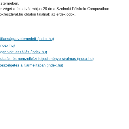
sztermében.
r véget a fesztivál május 28-án a Szolnoki Főiskola Campusában.
kfesztival.hu oldalon találnak az érdeklődők.
átlanságra vetemedett (index.hu)
index.hu)
en volt leszállás (index.hu)
tatási és nemzetközi teljesítménye siralmas (index.hu)
beszélgetés a Karmelitában (index.hu)