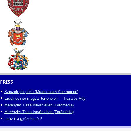
FRISS
Sziszek püspöke (Maderspach Kommandó)
Érdekfeszítő magyar történelem – Tisza és Ady
Merénylet Tisza István ellen (Fotómédia)
Merénylet Tisza István ellen (Fotómédia)
Imával a győzelemért!