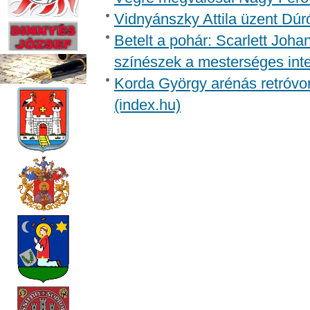
Vidnyánszky Attila üzent Dúr
Betelt a pohár: Scarlett Joh
színészek a mesterséges inte
Korda György arénás retróvon
(index.hu)