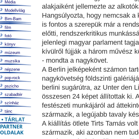
Média
alakjaiként jellemezte az alkotó
Modellvilág
Hangsúlyozta, hogy nemcsak a
Bim-Bam
is fontos a szerepük már a rend
film
előtti, rendszerkritikus munkáss
fotó
jelenlegi magyar parlament tagja
könyv
kívülről fújják a három művész k
múzeum
- mondta a nagykövet.
muzsika
A Berlin jelképeként számon tart
népzene
nagykövetség földszinti galériáj
pop-rock
berlini sugárútra, az Unter den 
pszicho
szabadtér
összesen 24 képet állítottak ki. 
színház
festészeti munkájáról ad áttekin
tánc
származik, a legújabb tavaly kés
TÁRLAT
A kiállítás ötlete Tirts Tamás vol
PARTNER
származik, aki azonban nem tudo
OLDALAK