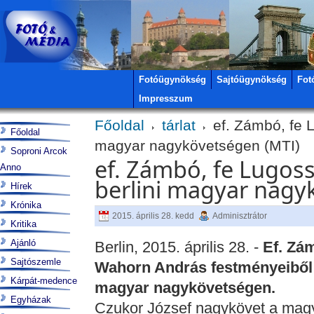
Fotóügynökség
Sajtóügynökség
Fot
Impresszum
Főoldal
tárlat
ef. Zámbó, fe L
Főoldal
magyar nagykövetségen (MTI)
Soproni Arcok
ef. Zámbó, fe Lugos
Anno
berlini magyar nagy
Hírek
Krónika
2015. április 28. kedd
Adminisztrátor
Kritika
Ajánló
Berlin, 2015. április 28. -
Ef. Zá
Sajtószemle
Wahorn András festményeiből ny
Kárpát-medence
magyar nagykövetségen.
Egyházak
Czukor József nagykövet a mag