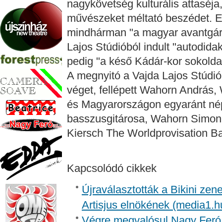
nagykövetség kulturális attaséja
művészeket méltató beszédet. E
mindhárman "a magyar avantgárd
Lajos Stúdióból indult "autodidak
pedig "a késő Kádár-kor sokolda
A megnyitó a Vajda Lajos Stúdió
véget, fellépett Wahorn András
és Magyarországon egyaránt nép
basszusgitárosa, Wahorn Simon, 
Kiersch The Worldprovisation B
Kapcsolódó cikkek
Újraválasztották a Bikini zen
Artisjus elnökének (media1.h
Végre megvalósul Nagy Feró 