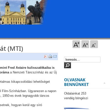
át (MTI)
int Fred Astaire kulisszatitkaiba is
noráma
a Nemzeti Táncszínház és az Új
OLVASNAK
artalmas kikapcsolódási lehetőséget
BENNÜNKET
hel Film-Színházban. Ugyanezen a napon
Oldalainkat 253
s, 1950-es évek legnagyobb táncos
vendég böngészi
esetnek, hogyan kerül egy síró