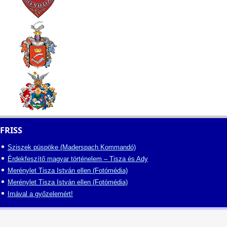
FRISS
Sziszek püspöke (Maderspach Kommandó)
Érdekfeszítő magyar történelem – Tisza és Ady
Merénylet Tisza István ellen (Fotómédia)
Merénylet Tisza István ellen (Fotómédia)
Imával a győzelemért!