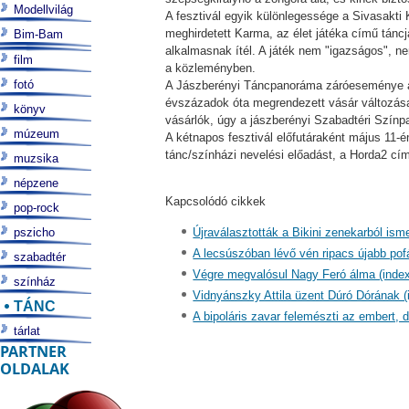
Modellvilág
A fesztivál egyik különlegessége a Sivasakti 
meghirdetett Karma, az élet játéka című táncj
Bim-Bam
alkalmasnak ítél. A játék nem "igazságos", n
film
a közleményben.
fotó
A Jászberényi Táncpanoráma záróeseménye a 
évszázadok óta megrendezett vásár változásai
könyv
vásárlók, úgy a jászberényi Szabadtéri Színp
múzeum
A kétnapos fesztivál előfutáraként május 11
tánc/színházi nevelési előadást, a Horda2 cím
muzsika
népzene
Kapcsolódó cikkek
pop-rock
pszicho
Újraválasztották a Bikini zenekarból ism
A lecsúszóban lévő vén ripacs újabb pof
szabadtér
Végre megvalósul Nagy Feró álma (index
színház
Vidnyánszky Attila üzent Dúró Dórának (
TÁNC
A bipoláris zavar felemészti az embert, d
tárlat
PARTNER
OLDALAK