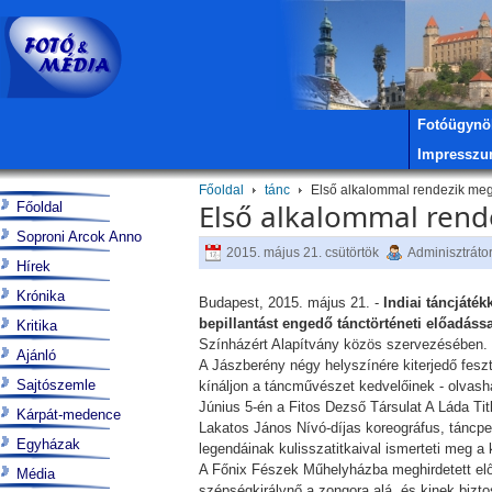
Fotóügynö
Impressz
Főoldal
tánc
Első alkalommal rendezik meg
Első alkalommal rend
Főoldal
Soproni Arcok Anno
2015. május 21. csütörtök
Adminisztráto
Hírek
Krónika
Budapest, 2015. május 21. -
Indiai táncjáték
bepillantást engedő tánctörténeti előadáss
Kritika
Színházért Alapítvány közös szervezésében.
Ajánló
A Jászberény négy helyszínére kiterjedő fesz
Sajtószemle
kínáljon a táncművészet kedvelőinek - olvash
Június 5-én a Fitos Dezső Társulat A Láda T
Kárpát-medence
Lakatos János Nívó-díjas koreográfus, táncp
Egyházak
legendáinak kulisszatitkaival ismerteti meg a
A Főnix Fészek Műhelyházba meghirdetett előad
Média
szépségkirálynő a zongora alá, és kinek biztosí