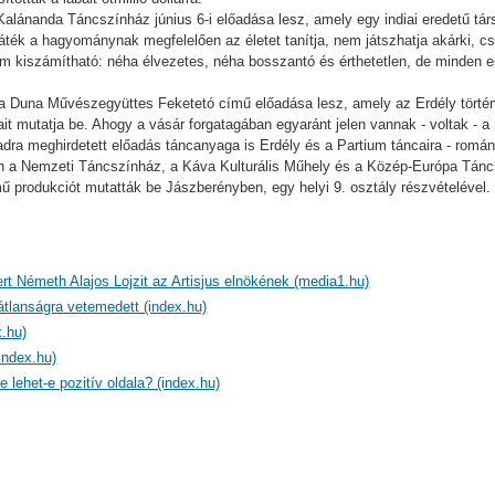
Kalánanda Táncszínház június 6-i előadása lesz, amely egy indiai eredetű tá
áték a hagyománynak megfelelően az életet tanítja, nem játszhatja akárki, cs
em kiszámítható: néha élvezetes, néha bosszantó és érthetetlen, de minden e
Duna Művészegyüttes Feketetó című előadása lesz, amely az Erdély történ
t mutatja be. Ahogy a vásár forgatagában egyaránt jelen vannak - voltak - 
adra meghirdetett előadás táncanyaga is Erdély és a Partium táncaira - román
-én a Nemzeti Táncszínház, a Káva Kulturális Műhely és a Közép-Európa Tá
ű produkciót mutatták be Jászberényben, egy helyi 9. osztály részvételével.
ert Németh Alajos Lojzit az Artisjus elnökének (media1.hu)
átlanságra vetemedett (index.hu)
.hu)
index.hu)
e lehet-e pozitív oldala? (index.hu)