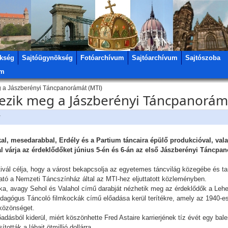
kség
Sajtóügynökség
Fotóarchívum
Sajtóarchívum
Sajtószoba
um
 a Jászberényi Táncpanorámát (MTI)
ezik meg a Jászberényi Táncpanorám
r
kal, mesedarabbal, Erdély és a Partium táncaira épülő produkcióval, valam
al várja az érdeklődőket június 5-én és 6-án az első Jászberényi Táncpa
tivál célja, hogy a várost bekapcsolja az egyetemes táncvilág közegébe és t
ató a Nemzeti Táncszínház által az MTI-hez eljuttatott közleményben.
itka, avagy Sehol és Valahol című darabját nézhetik meg az érdeklődők a Le
edagógus Táncoló filmkockák című előadása kerül terítékre, amely az 1940-e
 közönséget.
ásból kiderül, miért köszönhette Fred Astaire karrierjének tíz évét egy bal
tották a lábait ötmillió dollárra.