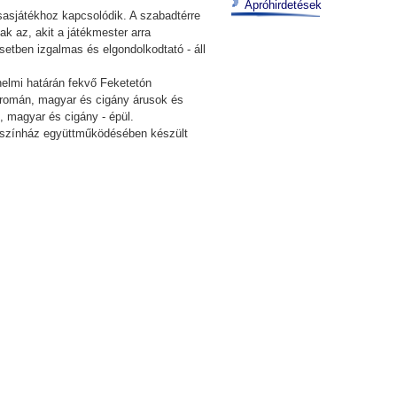
Apróhirdetések
rsasjátékhoz kapcsolódik. A szabadtérre
ak az, akit a játékmester arra
setben izgalmas és elgondolkodtató - áll
elmi határán fekvő Feketetón
a román, magyar és cigány árusok és
, magyar és cigány - épül.
ncszínház együttműködésében készült