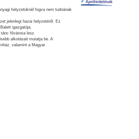
Apróhirdetések
anyagi helyzetüknél fogva nem tudnának
t jelenlegi hazai helyzetéről. Ez
Balett igazgatója.
tánc fővárosa lesz.
sebb alkotásait mutatja be. A
ínház, valamint a Magyar