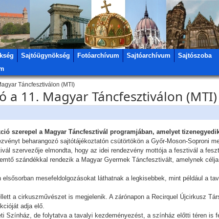
kség
Sajtóügynökség
Fotóarchívum
Sajtóarchívum
Sajtószoba
um
agyar Táncfesztiválon (MTI)
 a 11. Magyar Táncfesztiválon (MTI)
ó szerepel a Magyar Táncfesztivál programjában, amelyet tizenegyedi
dezvényt beharangozó sajtótájékoztatón csütörtökön a Győr-Moson-Soproni 
tivál szervezője elmondta, hogy az idei rendezvény mottója a fesztivál a feszt
emtő szándékkal rendezik a Magyar Gyermek Táncfesztivált, amelynek célja, h
elsősorban mesefeldolgozásokat láthatnak a legkisebbek, mint például a tav
ett a cirkuszművészet is megjelenik. A zárónapon a Recirquel Újcirkusz Tá
cióját adja elő.
eti Színház, de folytatva a tavalyi kezdeményezést, a színház előtti téren is 