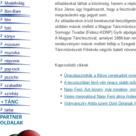
Modellvilág
előadásokat láthat a közönség, hanem a néptá
Kiss János úgy fogalmazott, hogy a fesztivá
Bim-Bam
megvásárolni egy jegyet sem.
film
Az előadásokon kívül kerekasztal beszélgetés
utóbbin mások mellett a Magyar Táncművészeti 
fotó
Somogyi Tivadar (Fidesz-KDNP) Győr alpolgárm
könyv
A Magyar Táncfesztivál, amelyet 1988-ban ren
rendezvényen mások mellett fellép a Szegedi
múzeum
Táncművészeti Főiskola végzős balett növen
muzsika
népzene
Kapcsolódó cikkek
pop-rock
Újraválasztották a Bikini zenekarból ism
pszicho
A lecsúszóban lévő vén ripacs újabb pof
szabadtér
Nagy Feró: Azt érzem, már mindegy, min
színház
Végre megvalósul Nagy Feró álma (index
TÁNC
Vidnyánszky Attila üzent Dúró Dórának (
tárlat
PARTNER
OLDALAK