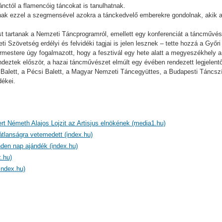
nctól a flamencóig táncokat is tanulhatnak.
lnak ezzel a szegmensével azokra a tánckedvelő emberekre gondolnak, akik 
t tartanak a Nemzeti Táncprogramról, emellett egy konferenciát a táncművésze
Szövetség erdélyi és felvidéki tagjai is jelen lesznek – tette hozzá a Győri 
estere úgy fogalmazott, hogy a fesztivál egy hete alatt a megyeszékhely a 
deztek először, a hazai táncművészet elmúlt egy évében rendezett legjelentő
 Balett, a Pécsi Balett, a Magyar Nemzeti Táncegyüttes, a Budapesti Táncsz
dékei.
ert Németh Alajos Lojzit az Artisjus elnökének (media1.hu)
átlanságra vetemedett (index.hu)
den nap ajándék (index.hu)
.hu)
index.hu)