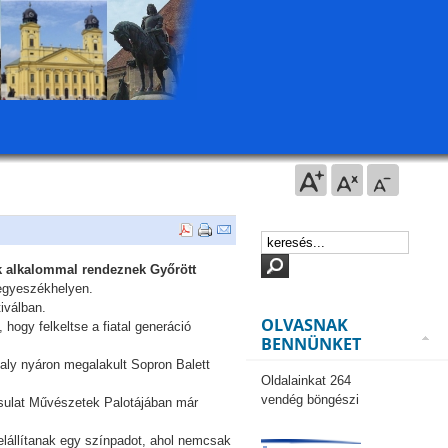
k alkalommal rendeznek Győrött
megyeszékhelyen.
iválban.
OLVASNAK
ogy felkeltse a fiatal generáció
BENNÜNKET
aly nyáron megalakult Sopron Balett
Oldalainkat 264
vendég böngészi
rsulat Művészetek Palotájában már
felállítanak egy színpadot, ahol nemcsak