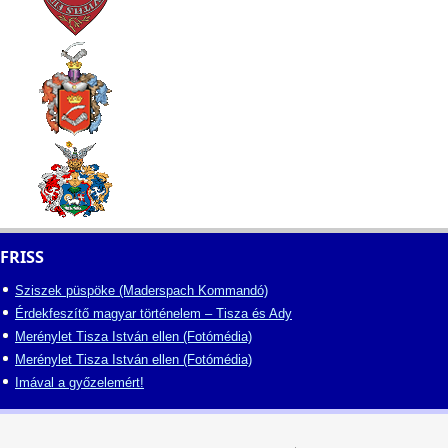
FRISS
Sziszek püspöke (Maderspach Kommandó)
Érdekfeszítő magyar történelem – Tisza és Ady
Merénylet Tisza István ellen (Fotómédia)
Merénylet Tisza István ellen (Fotómédia)
Imával a győzelemért!