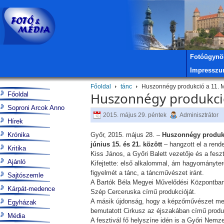
Fotóügynö
Impressz
Főoldal
tánc
Huszonnégy produkció a 11. M
Huszonnégy produkció
Főoldal
Soproni Arcok Anno
2015. május 29. péntek
Adminisztrátor
Hírek
Krónika
Győr, 2015. május 28. –
Huszonnégy produkci
június 15. és 21. között
– hangzott el a ren
Kritika
Kiss János, a Győri Balett vezetője és a fesz
Ajánló
Kifejtette: első alkalommal, ám hagyományter
figyelmét a tánc, a táncművészet iránt.
Sajtószemle
A Bartók Béla Megyei Művelődési Központban 
Kárpát-medence
Szép Cerceruska című produkcióját.
A másik újdonság, hogy a képzőművészet mell
Egyházak
bemutatott Cirkusz az éjszakában című produk
Média
A fesztivál fő helyszíne idén is a Győri Nemz