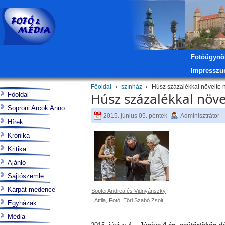
Fotóügynö
Impressz
Főoldal
színház
Húsz százalékkal növelte 
Húsz százalékkal növe
Főoldal
Soproni Arcok Anno
2015. június 05. péntek
Adminisztrátor
Hírek
Krónika
Kritika
Ajánló
Sajtószemle
Kárpát-medence
Söptei Andrea és Vidnyánszky
Attila, Fotó: Eöri Szabó Zsolt
Egyházak
Média