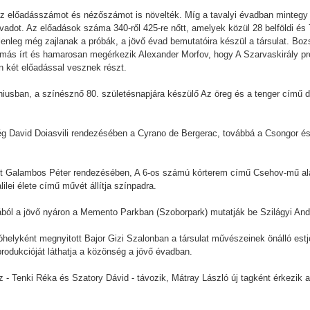
 az előadásszámot és nézőszámot is növelték. Míg a tavalyi évadban mintegy 
vadot. Az előadások száma 340-ről 425-re nőtt, amelyek közül 28 belföldi és 7
lenleg még zajlanak a próbák, a jövő évad bemutatóira készül a társulat. B
más írt és hamarosan megérkezik Alexander Morfov, hogy A Szarvaskirály pró
n két előadással vesznek részt.
júniusban, a színésznő 80. születésnapjára készülő Az öreg és a tenger című
g David Doiasvili rendezésében a Cyrano de Bergerac, továbbá a Csongor é
ot Galambos Péter rendezésében, A 6-os számú kórterem című Csehov-mű ala
lei élete című művét állítja színpadra.
ából a jövő nyáron a Memento Parkban (Szoborpark) mutatják be Szilágyi Ando
helyként megnyitott Bajor Gizi Szalonban a társulat művészeinek önálló estje
rodukcióját láthatja a közönség a jövő évadban.
sz - Tenki Réka és Szatory Dávid - távozik, Mátray László új tagként érkezik 