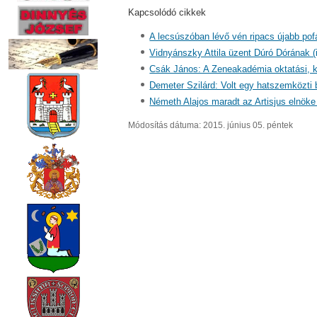
Kapcsolódó cikkek
A lecsúszóban lévő vén ripacs újabb pof
Vidnyánszky Attila üzent Dúró Dórának (
Csák János: A Zeneakadémia oktatási, ku
Demeter Szilárd: Volt egy hatszemközti 
Németh Alajos maradt az Artisjus elnöke
Módosítás dátuma: 2015. június 05. péntek