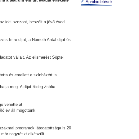
ila a teátrum elmúlt évadát értékelte
Apróhirdetések
az idei szezont, beszélt a jövő évad
ovits Imre-díjat, a Németh Antal-díjat és
adatot vállalt. Az elismerést Söptei
totta és emellett a színházért is
atja meg. A díjat Rideg Zsófia
ó vehette át.
ló év áll mögöttünk.
 szakmai programok látogatottsága is 20
a már nagyrészt elkészült.