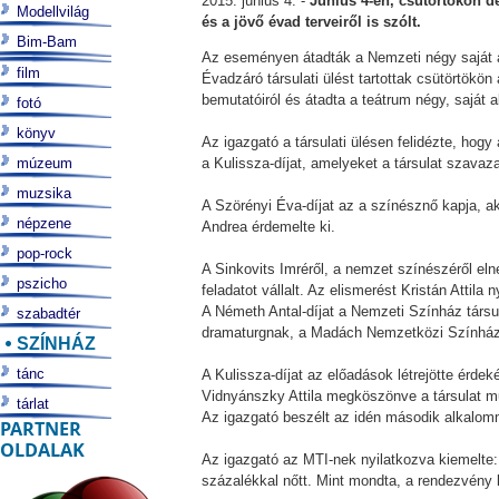
2015. június 4. -
Június 4-én, csütörtökön dé
Modellvilág
és a jövő évad terveiről is szólt.
Bim-Bam
Az eseményen átadták a Nemzeti négy saját al
film
Évadzáró társulati ülést tartottak csütörtökö
bemutatóiról és átadta a teátrum négy, saját al
fotó
könyv
Az igazgató a társulati ülésen felidézte, hogy
múzeum
a Kulissza-díjat, amelyeket a társulat szavaza
muzsika
A Szörényi Éva-díjat az a színésznő kapja, aki
népzene
Andrea érdemelte ki.
pop-rock
A Sinkovits Imréről, a nemzet színészéről elne
pszicho
feladatot vállalt. Az elismerést Kristán Attila n
A Németh Antal-díjat a Nemzeti Színház társ
szabadtér
dramaturgnak, a Madách Nemzetközi Színházi
SZÍNHÁZ
tánc
A Kulissza-díjat az előadások létrejötte érde
Vidnyánszky Attila megköszönve a társulat mu
tárlat
Az igazgató beszélt az idén második alkalom
PARTNER
OLDALAK
Az igazgató az MTI-nek nyilatkozva kiemelte:
százalékkal nőtt. Mint mondta, a rendezvény k