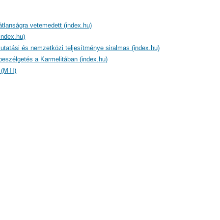
átlanságra vetemedett (index.hu)
index.hu)
tatási és nemzetközi teljesítménye siralmas (index.hu)
beszélgetés a Karmelitában (index.hu)
 (MTI)