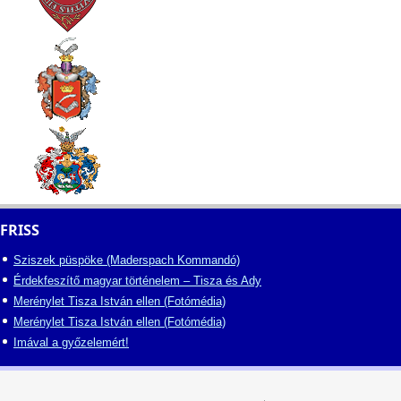
FRISS
Sziszek püspöke (Maderspach Kommandó)
Érdekfeszítő magyar történelem – Tisza és Ady
Merénylet Tisza István ellen (Fotómédia)
Merénylet Tisza István ellen (Fotómédia)
Imával a győzelemért!