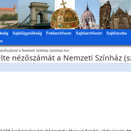
kség
Sajtóügynökség
Fotóarchívum
Sajtóarchívum
Sajtószoba
um
nézőszámát a Nemzeti Színház (szinhaz.hu)
lte nézőszámát a Nemzeti Színház (s