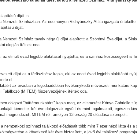
lelőtt évadzáró társulati ülést tartott a Nemzeti Színház. Vidnyánszky Att
apítású díját is.
n a Nemzeti Színházban. Az eseményen Vidnyánszky Attila igazgató értékelte 
apítású díját.
 a Nemzeti Színház tavaly négy új díjat alapított: a Szörényi Éva-díjat, a Sink
tai alapján ítélnek oda.
 az elmúlt évad legjobb alakítását nyújtotta, és a színház közösségéért is fel
vezett díjat az a férfiszínész kapja, aki az adott évad legjobb alakítását nyúj
yerte el.
ulatáért az évadban a legodaadóbban tevékenykedő művészeti munkatárs kaph
 Találkozó (MITEM) főszervezőjének ítélték oda.
kében dolgozó "háttérmunkatárs" kapja meg, az elismerést Kónya Gabriella súg
nkáját kiemelte: két éve dolgoznak együtt és mint fogalmazott, egészen kivá
mal megrendezett MITEM-ről, amelyen 13 ország 20 előadása szerepelt.
 a nemzetközi színházi találkozó előadásait több mint 7 ezer néző látta és a
öltségvetése a következő két évre biztosított, a jövő évi találkozó programj