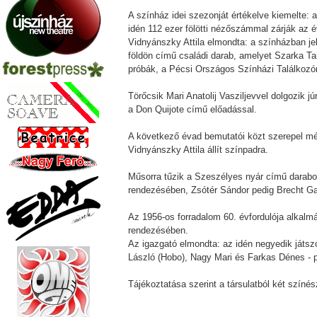
A színház idei szezonját értékelve kiemelte:
idén 112 ezer fölötti nézőszámmal zárják az é
Vidnyánszky Attila elmondta: a színházban je
földön című családi darab, amelyet Szarka Ta
próbák, a Pécsi Országos Színházi Találkozó
Törőcsik Mari Anatolij Vasziljevvel dolgozik 
a Don Quijote című előadással.
A következő évad bemutatói közt szerepel mé
Vidnyánszky Attila állít színpadra.
Műsorra tűzik a Szeszélyes nyár című darab
rendezésében, Zsótér Sándor pedig Brecht Gali
Az 1956-os forradalom 60. évfordulója alkalm
rendezésében.
Az igazgató elmondta: az idén negyedik játszó
László (Hobo), Nagy Mari és Farkas Dénes - p
Tájékoztatása szerint a társulatból két színé