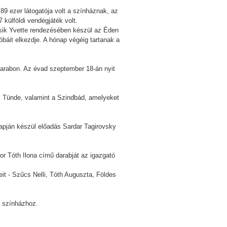
89 ezer látogatója volt a színháznak, az
 külföldi vendégjáték volt.
ozsik Yvette rendezésében készül az Éden
báit elkezdje. A hónap végéig tartanak a
 darabon. Az évad szeptember 18-án nyit
s Tünde, valamint a Szindbád, amelyeket
pján készül előadás Sardar Tagirovsky
r Tóth Ilona című darabját az igazgató
it - Szűcs Nelli, Tóth Auguszta, Földes
a színházhoz.