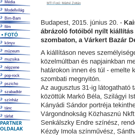
Média
MTI Fotó: Máthé Zoltán
Modellvilág
Bim-Bam
Budapest, 2015. június 20. -
Kai
film
ábrázoló fotóiból nyílt kiállít
FOTÓ
szombaton, a Várkert Bazár Dé
könyv
múzeum
A kiállításon neves személyisége
muzsika
közelmúltban és napjainkban me
népzene
határokon innen és túl - emelte k
pop-rock
szombati megnyitón.
pszicho
Az augusztus 31-ig látogatható t
szabadtér
közöttük Markó Béla, Szilágyi I
színház
Kányádi Sándor portréja tekinth
tánc
Várgondnokság Közhasznú Nkft. 
tárlat
Senkálszky Endre színész, rende
PARTNER
OLDALAK
Kézdy Imola színművész, Sántha 