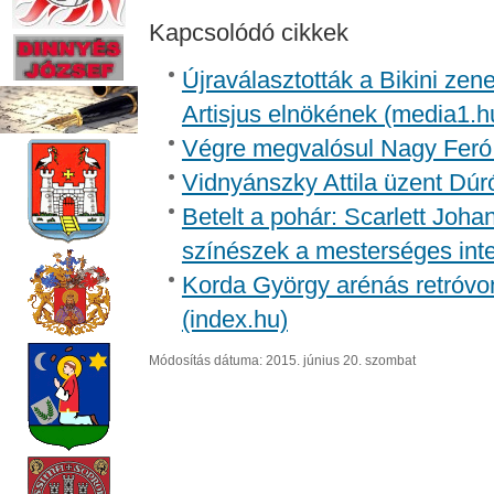
Kapcsolódó cikkek
Újraválasztották a Bikini zen
Artisjus elnökének (media1.h
Végre megvalósul Nagy Feró 
Vidnyánszky Attila üzent Dúr
Betelt a pohár: Scarlett Joh
színészek a mesterséges inte
Korda György arénás retróvon
(index.hu)
Módosítás dátuma: 2015. június 20. szombat