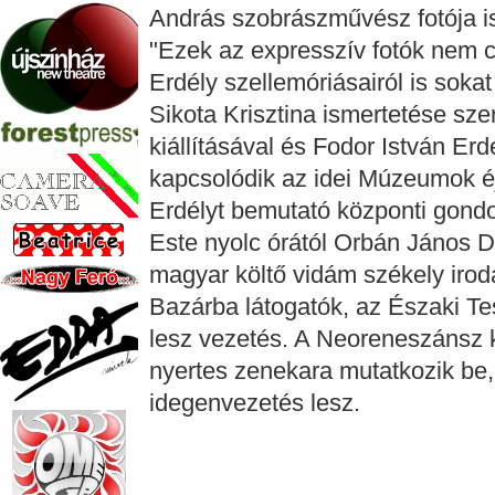
András szobrászművész fotója i
"Ezek az expresszív fotók nem 
Erdély szellemóriásairól is soka
Sikota Krisztina ismertetése sze
kiállításával és Fodor István Erd
kapcsolódik az idei Múzeumok é
Erdélyt bemutató központi gondo
Este nyolc órától Orbán János 
magyar költő vidám székely iroda
Bazárba látogatók, az Északi Tes
lesz vezetés. A Neoreneszánsz
nyertes zenekara mutatkozik be, 
idegenvezetés lesz.