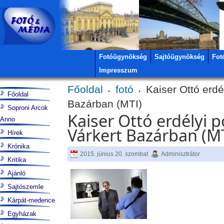
Fotóügynökség
Sajtóügynökség
Fot
Impresszum
Főoldal
fotó
Kaiser Ottó erdély
Főoldal
Bazárban (MTI)
Soproni Arcok
Kaiser Ottó erdélyi po
Anno
Várkert Bazárban (M
Hírek
Krónika
2015. június 20. szombat
Adminisztrátor
Kritika
Ajánló
Sajtószemle
Kárpát-medence
Egyházak