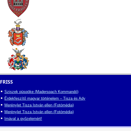
FRISS
Sziszek püspöke (Maderspach Kommandó)
Érdekfeszítő magyar történelem – Tisza és Ady
Merénylet Tisza István ellen (Fotómédia)
Merénylet Tisza István ellen (Fotómédia)
Imával a győzelemért!