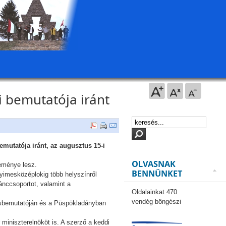
i bemutatója iránt
emutatója iránt, az augusztus 15-i
OLVASNAK
eménye lesz.
BENNÜNKET
Gyimesközéplokig több helyszínről
ánccsoportot, valamint a
Oldalainkat 470
vendég böngészi
 ősbemutatóján és a Püspökladányban
miniszterelnököt is. A szerző a keddi