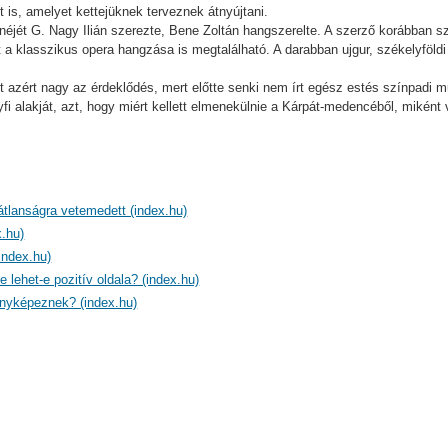
 is, amelyet kettejüknek terveznek átnyújtani.
enéjét G. Nagy Ilián szerezte, Bene Zoltán hangszerelte. A szerző korábban 
 a klasszikus opera hangzása is megtalálható. A darabban ujgur, székelyföldi
azért nagy az érdeklődés, mert előtte senki nem írt egész estés színpadi műve
ályfi alakját, azt, hogy miért kellett elmenekülnie a Kárpát-medencéből, mikén
átlanságra vetemedett (index.hu)
.hu)
index.hu)
e lehet-e pozitív oldala? (index.hu)
fényképeznek? (index.hu)