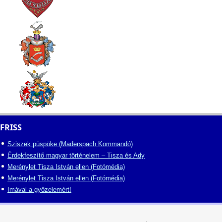
FRISS
Sziszek püspöke (Maderspach Kommandó)
Érdekfeszítő magyar történelem – Tisza és Ady
Merénylet Tisza István ellen (Fotómédia)
Merénylet Tisza István ellen (Fotómédia)
Imával a győzelemért!