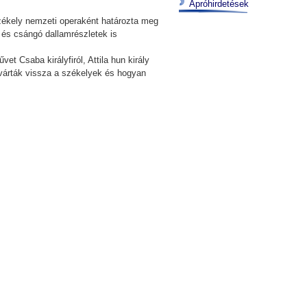
Apróhirdetések
székely nemzeti operaként határozta meg
 és csángó dallamrészletek is
t Csaba királyfiról, Attila hun király
t várták vissza a székelyek és hogyan