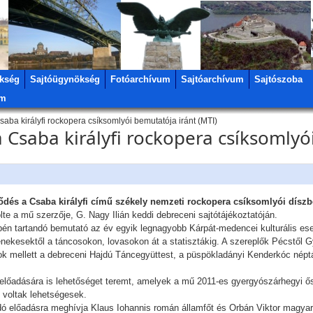
kség
Sajtóügynökség
Fotóarchívum
Sajtóarchívum
Sajtószoba
um
aba királyfi rockopera csíksomlyói bemutatója iránt (MTI)
a Csaba királyfi rockopera csíksomlyó
lődés a Csaba királyfi című székely nemzeti rockopera csíksomlyói díszb
lte a mű szerzője, G. Nagy Ilián keddi debreceni sajtótájékoztatóján.
én tartandó bemutató az év egyik legnagyobb Kárpát-medencei kulturális es
nekesektől a táncosokon, lovasokon át a statisztákig. A szereplők Pécstől 
ok mellett a debreceni Hajdú Táncegyüttest, a püspökladányi Kenderkóc népt
 előadására is lehetőséget teremt, amelyek a mű 2011-es gyergyószárhegyi
 voltak lehetségesek.
dó előadásra meghívja Klaus Iohannis román államfőt és Orbán Viktor magyar 