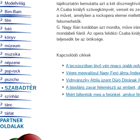
Modellvilág
tájékoztatón bemutatta azt a két díszmeghívót
A Csaba királyfi szövegkönyvét, verseit és z
Bim-Bam
a művet, amelyben a rockopera elemei mellett
film
felismerhetők.
G. Nagy Ilián korábban azt mondta, műve iránt 
fotó
mondabeli fiáról. Az opera felidézi Csaba kir
könyv
teljesedik be az öröksége.
múzeum
muzsika
Kapcsolódó cikkek
népzene
A lecsúszóban lévő vén ripacs újabb pof
pop-rock
Végre megvalósul Nagy Feró álma (index
pszicho
Vidnyánszky Attila üzent Dúró Dórának (
SZABADTÉR
A bipoláris zavar felemészti az embert, d
Miért billentjük meg a fejünket, amikor 
színház
tánc
tárlat
PARTNER
OLDALAK