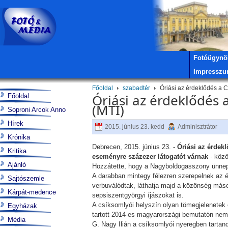
Fotóügynö
Impressz
Főoldal
szabadtér
Óriási az érdeklődés a Cs
Óriási az érdeklődés 
Főoldal
(MTI)
Soproni Arcok Anno
Hírek
2015. június 23. kedd
Adminisztrátor
Krónika
Debrecen, 2015. június 23. -
Óriási az érdek
Kritika
eseményre százezer látogatót várnak
- közö
Ajánló
Hozzátette, hogy a Nagyboldogasszony ünnep
A darabban mintegy félezren szerepelnek az é
Sajtószemle
verbuválódtak, láthatja majd a közönség más
Kárpát-medence
sepsiszentgyörgyi íjászokat is.
A csíksomlyói helyszín olyan tömegjelenetek
Egyházak
tartott 2014-es magyarországi bemutatón nem
Média
G. Nagy Ilián a csíksomlyói nyeregben tartan