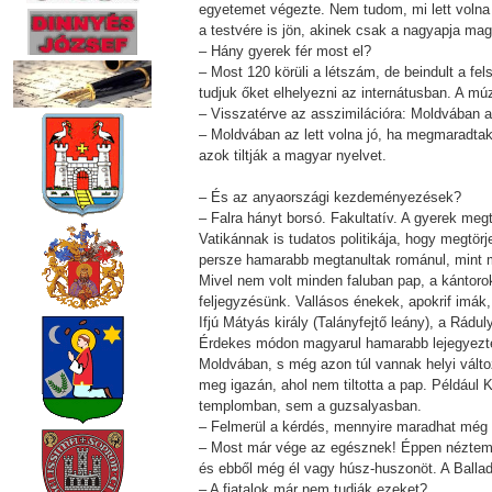
egyetemet végezte. Nem tudom, mi lett volna 
a testvére is jön, akinek csak a nagyapja ma
– Hány gyerek fér most el?
– Most 120 körüli a létszám, de beindult a fe
tudjuk őket elhelyezni az internátusban. A mú
– Visszatérve az asszimilációra: Moldvában 
– Moldvában az lett volna jó, ha megmaradtak
azok tiltják a magyar nyelvet.
– És az anyaországi kezdeményezések?
– Falra hányt borsó. Fakultatív. A gyerek me
Vatikánnak is tudatos politikája, hogy megtö
persze hamarabb megtanultak románul, mint m
Mivel nem volt minden faluban pap, a kántoro
feljegyzésünk. Vallásos énekek, apokrif imák
Ifjú Mátyás király (Talányfejtő leány), a Rádu
Érdekes módon magyarul hamarabb lejegyezte 
Moldvában, s még azon túl vannak helyi vált
meg igazán, ahol nem tiltotta a pap. Például K
templomban, sem a guzsalyasban.
– Felmerül a kérdés, mennyire maradhat még
– Most már vége az egésznek! Éppen néztem, h
és ebből még él vagy húsz-huszonöt. A Ballad
– A fiatalok már nem tudják ezeket?