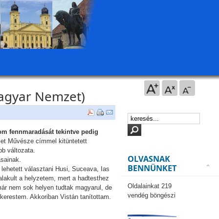
(Magyar Nemzet)
om fennmaradását tekintve pedig
zet Művésze címmel kitüntetett
b változata.
OLVASNAK
ásainak.
BENNÜNKET
ehetett választani Husi, Suceava, Ias
lakult a helyzetem, mert a hadtesthez
Oldalainkat 219
már nem sok helyen tudtak magyarul, de
vendég böngészi
elkerestem. Akkoriban Vistán tanítottam.