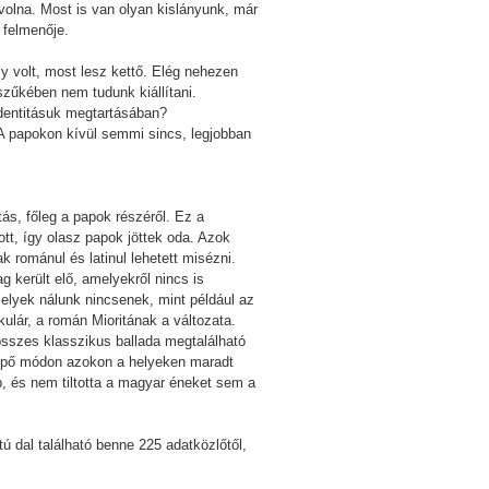
volna. Most is van olyan kislányunk, már
 felmenője.
ly volt, most lesz kettő. Elég nehezen
szűkében nem tudunk kiállítani.
identitásuk megtartásában?
 A papokon kívül semmi sincs, legjobban
ás, főleg a papok részéről. Ez a
tt, így olasz papok jöttek oda. Azok
románul és latinul lehetett misézni.
 került elő, amelyekről nincs is
melyek nálunk nincsenek, mint például az
kulár, a román Mioritának a változata.
sszes klasszikus ballada megtalálható
lepő módon azokon a helyeken maradt
pap, és nem tiltotta a magyar éneket sem a
 dal található benne 225 adatközlőtől,