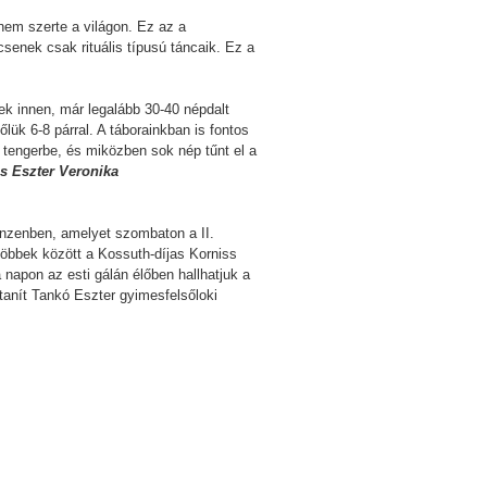
em szerte a világon. Ez az a
senek csak rituális típusú táncaik. Ez a
ek innen, már legalább 30-40 népdalt
lük 6-8 párral. A táborainkban is fontos
v tengerbe, és miközben sok nép tűnt el a
s Eszter Veronika
kanzenben, amelyet szombaton a II.
öbbek között a Kossuth-díjas Korniss
apon az esti gálán élőben hallhatjuk a
 tanít Tankó Eszter gyimesfelsőloki