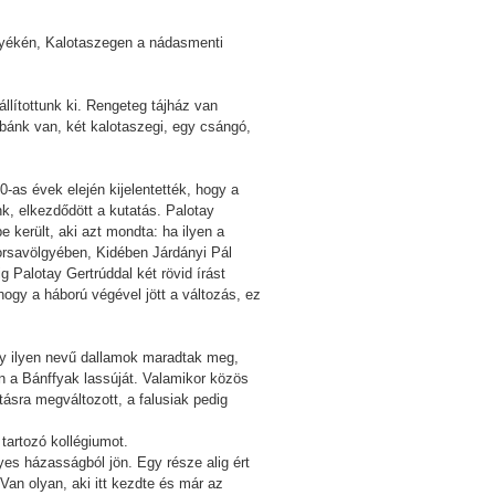
nyékén, Kalotaszegen a nádasmenti
llítottunk ki. Rengeteg tájház van
bánk van, két kalotaszegi, egy csángó,
-as évek elején kijelentették, hogy a
k, elkezdődött a kutatás. Palotay
e került, aki azt mondta: ha ilyen a
 Borsavölgyében, Kidében Járdányi Pál
g Palotay Gertrúddal két rövid írást
gy a háború végével jött a változás, ez
ogy ilyen nevű dallamok maradtak meg,
n a Bánffyak lassúját. Valamikor közös
atásra megváltozott, a falusiak pedig
tartozó kollégiumot.
s házasságból jön. Egy része alig ért
an olyan, aki itt kezdte és már az