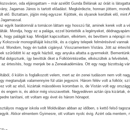
Kolozsváron, oda eljárogattam – már azelőtt Gunda Bélának az óráit is látogat
ítvány, Jagamas János is tartott előadást. Megkérdezte, honnan jöttem, mond
lt elő. Biztattam, jöjjön még egyszer. Kijöttek, és olyanok kerültek elő, mint
t Jagamassal.
z egyik barátomnál a tornácon láttam egy hosszú fát, aminek kerek volt a 
ználták. Mondja, hogy ez a palága, ezzel büntették a legényeket, dédnagyapá
 hogy palágát kap. Mindjárt kapcsoltam, elkértem, és bevittem a néprajzi 
 Kolozsvár monográfiáját készítik, és a cigány telepek felmérésével vanna
nyul. Mondom, hogy én tudok cigányul. Visszamentem Vistára. Jött az értesíté
ek szűrődött ki az egyik házból, egy anyuka altatta a gyermekét. Bementün
al dolgoztunk, így bevittük őket a Folklórintézetbe, elkészültek a felvételek,
 az értesítés, hogy menjek be a Zeneakadémiára. Ott egy nagy bizottság várt
ából, ő külön is foglalkozott velem, mert az én zenei tudásom nem volt nag
ogy megtanuljak valamennyire fül után jegyezni. Három félév volt a folklór, 
z volt az első, kizártak másodéves koromban is, de Vistán volt egy országgy
et és engem is, és akkor még visszavettek. Negyedéven aztán újra kizártak, 
dre tanítani, ott voltam egy évet és három hónapot.
ztályos magyar iskola volt Moldvában abban az időben, s kettő felső tagoza
gyik. Akkor elmentem Gyimesre, ott voltam nyolc évig. Azért oda mentem, 