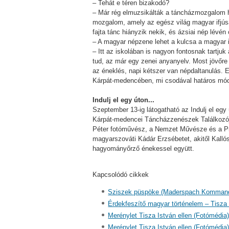
– Tehát e téren bizakodó?
– Már rég elmuzsikálták a táncházmozgalom h
mozgalom, amely az egész világ magyar ifjúsá
fajta tánc hiányzik nekik, és ázsiai nép lévén
– A magyar népzene lehet a kulcsa a magyar
– Itt az iskolában is nagyon fontosnak tartj
tud, az már egy zenei anyanyelv. Most jövőre 
az éneklés, napi kétszer van népdaltanulás. E
Kárpát-medencében, mi csodával határos mód
Indulj el egy úton...
Szeptember 13-ig látogatható az Indulj el egy
Kárpát-medencei Táncházzenészek Találkozója
Péter fotóművész, a Nemzet Művésze és a Pri
magyarszováti Kádár Erzsébetet, akitől Kallós
hagyományőrző énekessel együtt.
Kapcsolódó cikkek
Sziszek püspöke (Maderspach Komman
Érdekfeszítő magyar történelem – Tisza
Merénylet Tisza István ellen (Fotómédia
Merénylet Tisza István ellen (Fotómédia