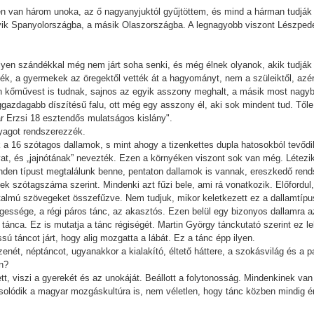
n van három unoka, az ő nagyanyjuktól gyűjtöttem, és mind a hárman tudják 
gyik Spanyolországba, a másik Olaszországba. A legnagyobb viszont Lészped
l ilyen szándékkal még nem járt soha senki, és még élnek olyanok, akik tudj
k, a gyermekek az öregektől vették át a hagyományt, nem a szüleiktől, azér
n kőművest is tudnak, sajnos az egyik asszony meghalt, a másik most nagy
leggazdagabb díszítésű falu, ott még egy asszony él, aki sok mindent tud. Től
r Erzsi 18 esztendős mulatságos kislány".
nyagot rendszerezzék.
k a 16 szótagos dallamok, s mint ahogy a tizenkettes dupla hatosokból tevőd
t, és „jajnótának” nevezték. Ezen a környéken viszont sok van még. Létezik
minden típust megtalálunk benne, pentaton dallamok is vannak, ereszkedő ren
sek szótagszáma szerint. Mindenki azt fűzi bele, ami rá vonatkozik. Előfordu
rtalmú szövegeket összefűzve. Nem tudjuk, mikor keletkezett ez a dallamtípu
ssége, a régi páros tánc, az akasztós. Ezen belül egy bizonyos dallamra 
ánca. Ez is mutatja a tánc régiségét. Martin György tánckutató szerint ez le
sú táncot járt, hogy alig mozgatta a lábát. Ez a tánc épp ilyen.
nét, néptáncot, ugyanakkor a kialakító, éltető háttere, a szokásvilág és a p
n?
t, viszi a gyerekét és az unokáját. Beállott a folytonosság. Mindenkinek van
solódik a magyar mozgáskultúra is, nem véletlen, hogy tánc közben mindig 