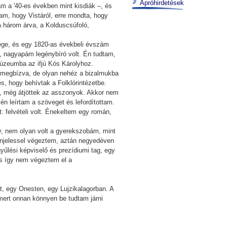
Apróhirdetések
tam a '40-es években mint kisdiák –, és
tam, hogy Vistáról, erre mondta, hogy
 A három árva, a Kolduscsúfoló,
vége, és egy 1820-as évekbeli évszám
m, nagyapám legénybíró volt. Én tudtam,
múzeumba az ifjú Kós Károlyhoz.
k megbízva, de olyan nehéz a bizalmukba
s, hogy behívtak a Folklórintézetbe.
k, még átjöttek az asszonyok. Akkor nem
 én leírtam a szöveget és lefordítottam.
: felvételi volt. Énekeltem egy román,
y, nem olyan volt a gyerekszobám, mint
színjelessel végeztem, aztán negyedéven
űlési képviselő és prezídiumi tag, egy
és így nem végeztem el a
t, egy Onesten, egy Lujzikalagorban. A
mert onnan könnyen be tudtam járni