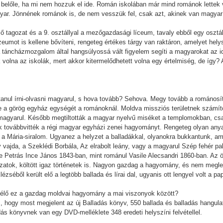
belőle, ha mi nem hozzuk el ide. Román iskolában már mind románok lettek 
gyar. Jönnének románok is, de nem vesszük fel, csak azt, akinek van magyar
lső tagozat és a 9. osztállyal a mezőgazdasági líceum, tavaly ebből egy osztá
zeumot is kellene bővíteni, rengeteg értékes tárgy van raktáron, amelyet hely
a táncházmozgalom által hangsúlyossá vált figyelem segíti a magyarokat az 
 volna az iskolák, mert akkor kitermelődhetett volna egy értelmiség, de így?
gtanul írni-olvasni magyarul, s hova tovább? Sehova. Megy tovább a románosít
rje a görög egyház egységét a románoknál. Moldva missziós területnek számíto
agyarul. Később megtiltották a magyar nyelvű miséket a templomokban, csak 
k továbbvitték a régi magyar egyházi zenei hagyományt. Rengeteg olyan anyag
, a Mária-siralom. Ugyanez a helyzet a balladákkal, olyanokra bukkantunk, a
ly vajda, a Szeklédi Borbála, Az elrabolt leány, vagy a magyarul Szép fehér pa
Petrás Ince János 1843-ban, mint románul Vasile Alecsandri 1860-ban. Az ö
ozatok, költött igaz történetek is. Nagyon gazdag a hagyomány, és nem meg
lézséből került elő a legtöbb ballada és lírai dal, ugyanis ott lengyel volt a 
 élő ez a gazdag moldvai hagyomány a mai viszonyok között?
ogy most megjelent az új Balladás könyv, 550 ballada és balladás hangulatú
ás könyvnek van egy DVD-melléklete 348 eredeti helyszíni felvétellel.