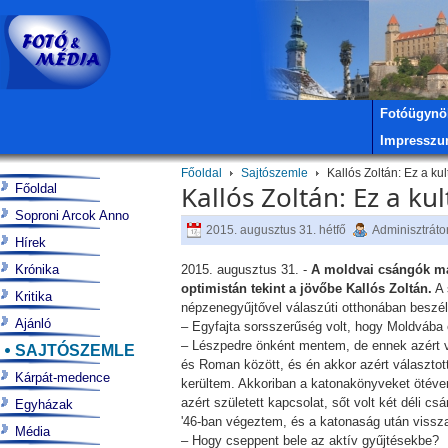
Fotóügynö
Impressz
Főoldal
Sajtószemle
Kallós Zoltán: Ez a ku
Kallós Zoltán: Ez a k
Főoldal
Soproni Arcok Anno
2015. augusztus 31. hétfő
Adminisztráto
Hírek
Krónika
2015. augusztus 31. -
A moldvai csángók ma
optimistán tekint a jövőbe Kallós Zoltán.
A 
Kritika
népzenegyűjtővel válaszúti otthonában beszé
Ajánló
– Egyfajta sorsszerűség volt, hogy Moldvába 
– Lészpedre önként mentem, de ennek azért v
SAJTÓSZEMLE
és Roman között, és én akkor azért választo
Kárpát-medence
kerültem. Akkoriban a katonakönyveket ötéve
azért született kapcsolat, sőt volt két déli c
Egyházak
'46-ban végeztem, és a katonaság után viss
Média
– Hogy cseppent bele az aktív gyűjtésekbe?