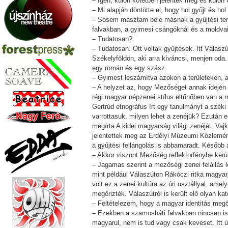
– Igen, külön kötetben jelentek meg és külön
– Mi alapján döntötte el, hogy hol gyűjt és ho
– Sosem másztam bele másnak a gyűjtési terü
falvakban, a gyimesi csángóknál és a moldva
– Tudatosan?
– Tudatosan. Ott voltak gyűjtések. Itt Válasz
Székelyföldön, aki arra kíváncsi, menjen od
egy román és egy szász.
– Gyimest leszámítva azokon a területeken, a
– A helyzet az, hogy Mezőséget annak idején 
régi magyar népzenei stílus eltűnőben van a 
Gertrúd etnográfus írt egy tanulmányt a széki 
varrottasuk, milyen lehet a zenéjük? Ezután el
megírta A kidei magyarság világi zenéjét, Vaj
jelentettek meg az Erdélyi Múzeumi Közlemén
a gyűjtési fellángolás is abbamaradt. Később a
– Akkor viszont Mezőség reflektorfénybe kerü
– Jagamas szerint a mezőségi zenei felállás 
mint például Válaszúton Rákóczi ritka magyar
volt ez a zenei kultúra az úri osztállyal, ame
megőrizték. Válaszútról is került elő olyan 
– Feltételezem, hogy a magyar identitás megő
– Ezekben a szamosháti falvakban nincsen is
magyarul, nem is tud vagy csak keveset. Itt 