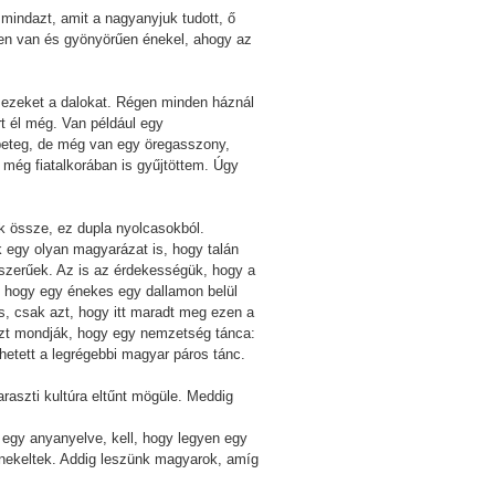
mindazt, amit a nagyanyjuk tudott, ő
en van és gyönyörűen énekel, ahogy az
ák ezeket a dalokat. Régen minden háznál
t él még. Van például egy
beteg, de még van egy öregasszony,
e még fiatalkorában is gyűjtöttem. Úgy
ik össze, ez dupla nyolcasokból.
 egy olyan magyarázat is, hogy talán
dszerűek. Az is az érdekességük, hogy a
l, hogy egy énekes egy dallamon belül
s, csak azt, hogy itt maradt meg ezen a
azt mondják, hogy egy nemzetség tánca:
hetett a legrégebbi magyar páros tánc.
araszti kultúra eltűnt mögüle. Meddig
 egy anyanyelve, kell, hogy legyen egy
énekeltek. Addig leszünk magyarok, amíg