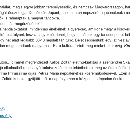
alálát, mégis egyre jobban terebélyesedik, és nemcsak Magyarországon, han
gát összefogja. De nézzük Japánt, ahol szintén népszerű: a japánoknak ninc
 ők is ráharaptak a magyar táncokra.
 identitás megőrzésének?
uk a népdaloktatást, mindennap énekelnek a gyerekek, amikor elmegy a kisgyer
két osztályunk lesz a nagyokból, lehet, hogy csinálunk egy tánccsoportot belő
gy hét alatt legalább 30-40 népdalt tanítunk. Belecseppentünk egy latin-szlá
on megmaradtunk magyarnak. Ez a kultúra tartott meg minket ezer évig.
Kis
 úton... címmel megrendezett Kallós Zoltán életmű-kiállítás a szentendrei S
 alkalmából rendhagyó tárlatvezetéseken tekinthetnek meg az érdeklődők, t
ma Primissima díjas Petrás Mária népdalénekes közreműködésével. Ezen a n
 Zoltán is sokat gyűjtött, sőt a nap folyamán a központi színpadon éneket is
dó)
 és Ady
)
)