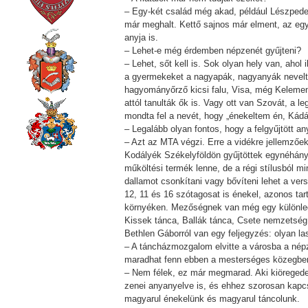
– Egy-két család még akad, például Lészpede
már meghalt. Kettő sajnos már elment, az e
anyja is.
– Lehet-e még érdemben népzenét gyűjteni?
– Lehet, sőt kell is. Sok olyan hely van, aho
a gyermekeket a nagyapák, nagyanyák nevelté
hagyományőrző kicsi falu, Visa, még Keleme
attól tanulták ők is. Vagy ott van Szovát, a 
mondta fel a nevét, hogy „énekeltem én, Kádá
– Legalább olyan fontos, hogy a felgyűjtött a
– Azt az MTA végzi. Erre a vidékre jellemzőe
Kodályék Székelyföldön gyűjtöttek egynéhánya
műköltési termék lenne, de a régi stílusból 
dallamot csonkítani vagy bővíteni lehet a ver
12, 11 és 16 szótagosat is énekel, azonos ta
környéken. Mezőségnek van még egy különlege
Kissek tánca, Ballák tánca, Csete nemzetség t
Bethlen Gáborról van egy feljegyzés: olyan las
– A táncházmozgalom elvitte a városba a népze
maradhat fenn ebben a mesterséges közegbe
– Nem félek, ez már megmarad. Aki kiöregedet
zenei anyanyelve is, és ehhez szorosan kapc
magyarul énekelünk és magyarul táncolunk.