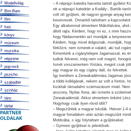
Modellvilág
– A néprajzi katedra havonta tartott gyűlést 
ott a néprajzi katedrán a Kodály-, Bartók-tan
Bim-Bam
volt ott gyűjteni, de nagyon gyenge anyag kerü
film
keservesek. Onnantól tartottam a kapcsolato
Egy alkalommal elmentem Mákófalvára, ahol a
fotó
állott rajta. Kérdem, hogy mi ez, s mire has
könyv
hogy Nádasmentén azt mondják a tenyeresnek,
Kérdem, hogy mivel dolgoznak, mondják, hogy
múzeum
férkőzni, nem ismerek-e valakit, aki tud cigá
muzsika
Kimentünk a cigánytelepre Jagamassal, és én
népzene
tudtuk felvenni, még nem volt magnó, fonográff
Ismét visszamentem Vistára, megint csak jött
pop-rock
egy magyar és egy cigány dalt, és felvettek.
pszicho
Így kerültem a Zeneakadémiára Jagamas jóvolt
a többi kollégának, nekem az volt a fontos, h
szabadtér
kizártak társadalmi származásom miatt. Nem e
színház
asszony, Nyilas Ilona, aki ismerte a szüleim
Zeneakadémiát. Akkor elmentem önként Lészpe
tánc
Hogyhogy csak ilyen rövid időt?
tárlat
– Megszűntek a magyar iskolák. Hetven 1-4 os
PARTNER
magyar forradalom után aztán megszűnt minde
OLDALAK
Moldvába, s úgy folytattam a gyűjtéseket.
– Gyimesi gyűjtései is jelentősek.