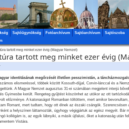
kség
Sajtóügynökség
Fotóarchívum
Sajtóarchívum
Sajtószoba
um
ltúra tartott meg minket ezer évig (Magyar Nemzet)
ultúra tartott meg minket ezer évig 
r
gyar identitásának megőrzését illetően pesszimistán, a táncházmozgal
számos elismeréssel, többek között Kossuth-díjjal, Corvin-lánccal és a Nem
lgettünk. A Magyar Nemzet augusztus 31-ei számában megjelent interjú bőveb
és Gyimesbe került. Rengeteg gyűjtést köszönhet az utókor az ott tartózkod
olt előzménye. A katonaságot Romanban töltöttem, mert amikor bevonultam, l
ttam Romant, mert tudtam, hogy ott élnek az északi csángók. Szerencsésen a
nként a helyszínen láttamozták, úgyhogy végigjártuk az egész megyét. Bár 
sángó kollégám is, az egyik lábnyiki, a másik újfalusi, őket a katonaság után f
zamentem Vistára.