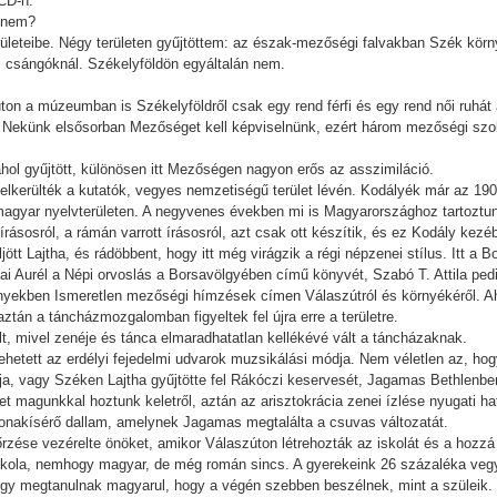
 CD-n.
l nem?
leteibe. Négy területen gyűjtöttem: az észak-mezőségi falvakban Szék kör
i csángóknál. Székelyföldön egyáltalán nem.
úton a múzeumban is Székelyföldről csak egy rend férfi és egy rend női ruhát á
a. Nekünk elsősorban Mezőséget kell képviselnünk, ezért három mezőségi szo
hol gyűjtött, különösen itt Mezőségen nagyon erős az asszimiláció.
elkerülték a kutatók, vegyes nemzetiségű terület lévén. Kodályék már az 1900
magyar nyelvterületen. A negyvenes években mi is Magyarországhoz tartoztun
írásosról, a rámán varrott írásosról, azt csak ott készítik, és ez Kodály kezéb
jött Lajtha, és rádöbbent, hogy itt még virágzik a régi népzenei stílus. Itt a
kai Aurél a Népi orvoslás a Borsavölgyében című könyvét, Szabó T. Attila pedi
yekben Ismeretlen mezőségi hímzések címen Válaszútról és környékéről. Aho
ztán a táncházmozgalomban figyeltek fel újra erre a területre.
lt, mivel zenéje és tánca elmaradhatatlan kellékévé vált a táncházaknak.
lehetett az erdélyi fejedelmi udvarok muzsikálási módja. Nem véletlen az, h
ja, vagy Széken Lajtha gyűjtötte fel Rákóczi keservesét, Jagamas Bethlenbe
lyet magunkkal hoztunk keletről, aztán az arisztokrácia zenei ízlése nyugati h
katonakísérő dallam, amelynek Jagamas megtalálta a csuvas változatát.
rzése vezérelte önöket, amikor Válaszúton létrehozták az iskolát és a hozzá 
kola, nemhogy magyar, de még román sincs. A gyerekeink 26 százaléka vegye
úgy megtanulnak magyarul, hogy a végén szebben beszélnek, mint a szüleik. V