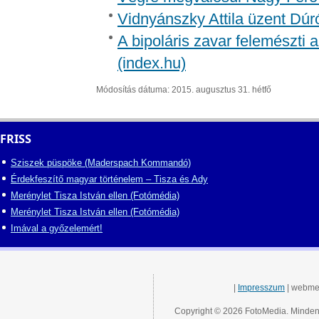
Vidnyánszky Attila üzent Dúr
A bipoláris zavar felemészti a
(index.hu)
Módosítás dátuma: 2015. augusztus 31. hétfő
FRISS
Sziszek püspöke (Maderspach Kommandó)
Érdekfeszítő magyar történelem – Tisza és Ady
Merénylet Tisza István ellen (Fotómédia)
Merénylet Tisza István ellen (Fotómédia)
Imával a győzelemért!
|
Impresszum
| webme
Copyright © 2026 FotoMedia. Minden 