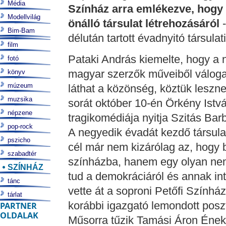
Média
Színház arra emlékezve, hogy 
Modellvilág
önálló társulat létrehozásáról
Bim-Bam
délután tartott évadnyitó társula
film
Pataki András kiemelte, hogy a 
fotó
magyar szerzők műveiből váloga
könyv
múzeum
láthat a közönség, köztük leszn
muzsika
sorát október 10-én Örkény Istv
népzene
tragikomédiája nyitja Szitás Ba
pop-rock
A negyedik évadát kezdő társula
pszicho
cél már nem kizárólag az, hogy
szabadtér
színházba, hanem egy olyan ne
SZÍNHÁZ
tud a demokráciáról és annak in
tánc
vette át a soproni Petőfi Színhá
tárlat
korábbi igazgató lemondott poszt
PARTNER
OLDALAK
Műsorra tűzik Tamási Áron Ének