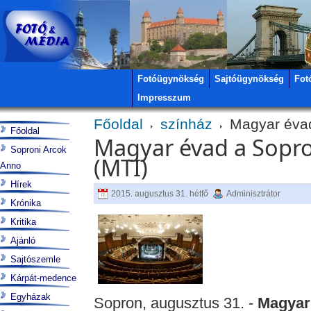
Fotóügynökség
Sajtóügynökség
Fot
Impresszum
Főoldal
színház
Magyar évad
Főoldal
Magyar évad a Sopro
Soproni Arcok
(MTI)
Anno
Hírek
2015. augusztus 31. hétfő
Adminisztrátor
Krónika
Kritika
Ajánló
Sajtószemle
Kárpát-medence
Egyházak
Sopron, augusztus 31. -
Magyar 