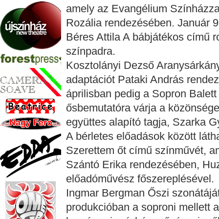
amely az Evangélium Színházzal
Rozália rendezésében. Január 9
Béres Attila A bábjátékos című r
színpadra.
Kosztolányi Dezső Aranysárkány
adaptációt Pataki András rende
áprilisban pedig a Sopron Balet
ősbemutatóra várja a közönsége
együttes alapító tagja, Szarka Gy
A bérletes előadások között lát
Szerettem őt című színművét, a
Szántó Erika rendezésében, Huz
előadóművész főszereplésével.
Ingmar Bergman Őszi szonátáját 
produkcióban a soproni mellett a