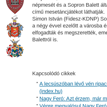
népmesét és a Sopron Balett ált
című mesetáncjátékot láthatják.
Simon István (Fidesz-KDNP) Sop
a négy évvel ezelőtt a városba ér
elfogadták és megszerették, emel
Balettról is.
Kapcsolódó cikkek
A lecsúszóban lévő vén ripac
(index.hu)
Nagy Feró: Azt érzem, már m
Végre megvalósul Nagy Feró 