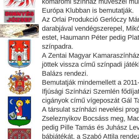
komáromi színház művészei műk
Európa Klubban is bemutatják.
Az Orlai Produkció Gerlóczy Má
darabjával vendégszerepel, Mikó
estet, Haumann Péter pedig Pla
színpadra.
A Zentai Magyar Kamaraszínhá
jöttek vissza című színpadi játé
Balázs rendezi.
Bemutatják mindemellett a 2011
Ifjúsági Színházi Szemlén fődíja
cigányok című vígeposzát Gál 
A társulat színházi nevelési pro
Zseleznyikov Bocsáss meg, Madá
pedig Pille Tamás és Juhász Le
bábjátékát, a Szabó Attila rend