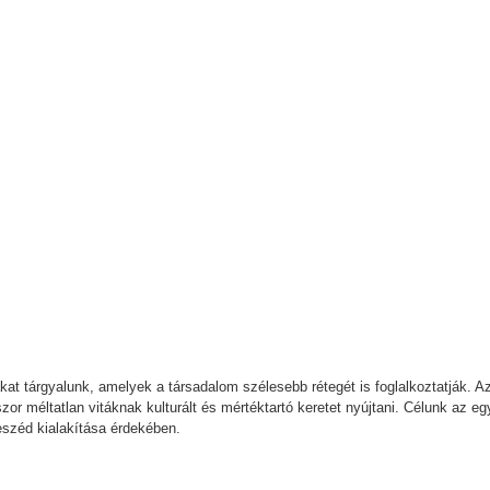
ákat tárgyalunk, amelyek a társadalom szélesebb rétegét is foglalkoztatják. A
 méltatlan vitáknak kulturált és mértéktartó keretet nyújtani. Célunk az e
eszéd kialakítása érdekében.