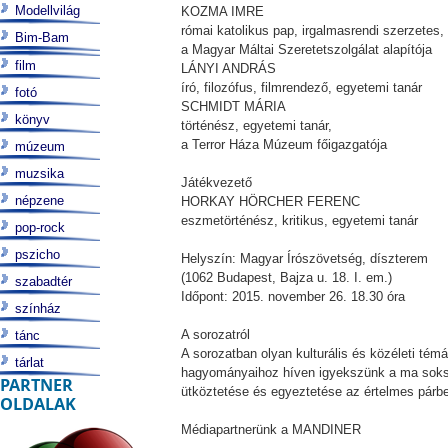
Modellvilág
KOZMA IMRE
római katolikus pap, irgalmasrendi szerzetes,
Bim-Bam
a Magyar Máltai Szeretetszolgálat alapítója
film
LÁNYI ANDRÁS
író, filozófus, filmrendező, egyetemi tanár
fotó
SCHMIDT MÁRIA
könyv
történész, egyetemi tanár,
a Terror Háza Múzeum főigazgatója
múzeum
muzsika
Játékvezető
népzene
HORKAY HÖRCHER FERENC
eszmetörténész, kritikus, egyetemi tanár
pop-rock
pszicho
Helyszín: Magyar Írószövetség, díszterem
(1062 Budapest, Bajza u. 18. I. em.)
szabadtér
Időpont: 2015. november 26. 18.30 óra
színház
A sorozatról
tánc
A sorozatban olyan kulturális és közéleti tém
tárlat
hagyományaihoz híven igyekszünk a ma sokszor
PARTNER
ütköztetése és egyeztetése az értelmes párb
OLDALAK
Médiapartnerünk a MANDINER