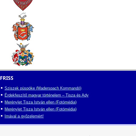
FRISS
Sziszek püspöke (Maderspach Kommandó)
Érdekfeszítő magyar történelem – Tisza és Ady
Merénylet Tisza István ellen (Fotómédia)
Merénylet Tisza István ellen (Fotómédia)
Imával a győzelemért!