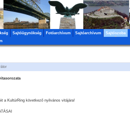
kség
Sajtóügynökség
Fotóarchívum
Sajtóarchívum
Sajtószoba
um
rátor
vitasorozata
it a KultúrRing következő nyilvános vitájára!
ATÁSAI