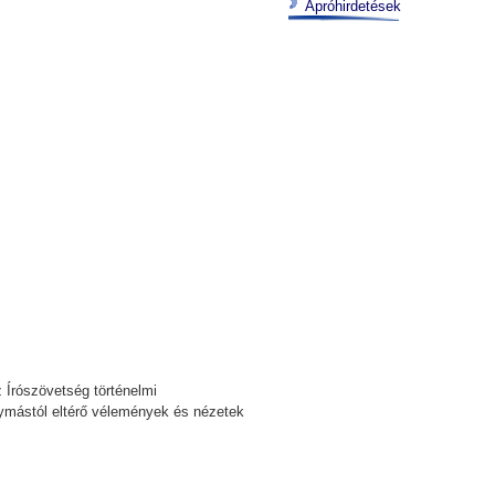
Apróhirdetések
z Írószövetség történelmi
gymástól eltérő vélemények és nézetek