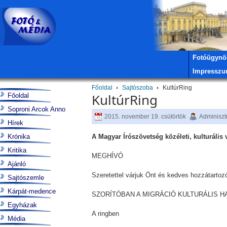
Fotóügynö
Impressz
Főoldal
Sajtószoba
KultúrRing
KultúrRing
Főoldal
Soproni Arcok Anno
2015. november 19. csütörtök
Adminiszt
Hírek
Krónika
A Magyar Írószövetség közéleti, kulturális 
Kritika
MEGHÍVÓ
Ajánló
Szeretettel várjuk Önt és kedves hozzátartozó
Sajtószemle
Kárpát-medence
SZORÍTÓBAN A MIGRÁCIÓ KULTURÁLIS H
Egyházak
A ringben
Média