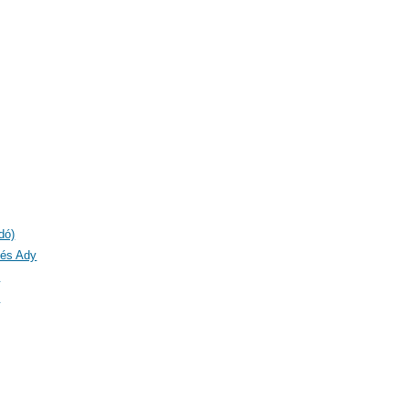
dó)
 és Ady
)
)