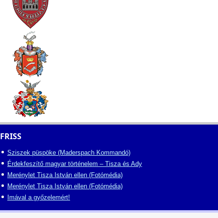
FRISS
Sziszek püspöke (Maderspach Kommandó)
Érdekfeszítő magyar történelem – Tisza és Ady
Merénylet Tisza István ellen (Fotómédia)
Merénylet Tisza István ellen (Fotómédia)
Imával a győzelemért!