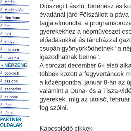
Média
Diószegi László, történész és k
Modellvilág
évadánál járó Fölszállott a páva
Bim-Bam
tagja elmondta: a programsorozat
film
gyerekekhez a népművészet csodá
fotó
előadásokkal és táncházzal gaz
könyv
csupán gyönyörködhetnek" a népt
múzeum
igazodhatnak benne".
muzsika
A sorozat december 6-i első alka
NÉPZENE
többek között a fegyvertáncok m
pop-rock
a középpontba, január 8-án az új
pszicho
szabadtér
valamint a Duna- és a Tisza-vid
színház
gyerekek, míg az utolsó, februá
tánc
fog szólni.
tárlat
PARTNER
OLDALAK
Kapcsolódó cikkek