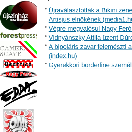
Újraválasztották a Bikini zen
Artisjus elnökének (media1.h
Végre megvalósul Nagy Feró 
Vidnyánszky Attila üzent Dúr
A bipoláris zavar felemészti a
(index.hu)
Gyerekkori borderline személ