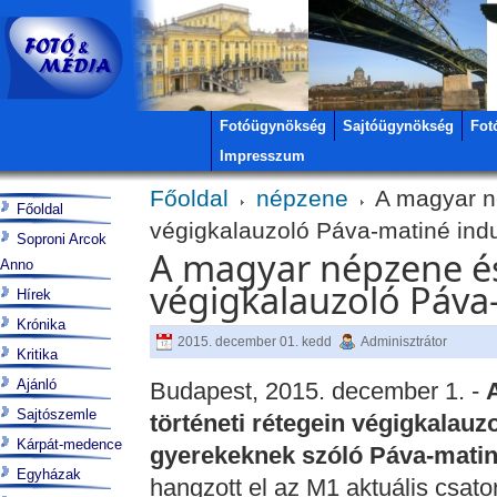
Fotóügynökség
Sajtóügynökség
Fot
Impresszum
Főoldal
népzene
A magyar né
Főoldal
végigkalauzoló Páva-matiné indu
Soproni Arcok
A magyar népzene és 
Anno
végigkalauzoló Páva-
Hírek
Krónika
2015. december 01. kedd
Adminisztrátor
Kritika
Ajánló
Budapest, 2015. december 1. -
Sajtószemle
történeti rétegein végigkalauz
Kárpát-medence
gyerekeknek szóló Páva-mati
Egyházak
hangzott el az M1 aktuális csat