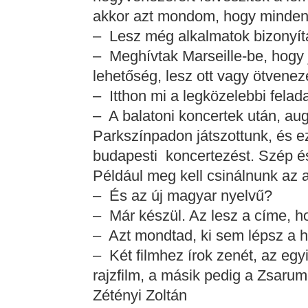
akkor azt mondom, hogy mindent
– Lesz még alkalmatok bizonyít
– Meghívtak Marseille-be, hogy 
lehetőség, lesz ott vagy ötvenez
– Itthon mi a legközelebbi felad
– A balatoni koncertek után, au
Parkszínpadon játszottunk, és ez
budapesti koncertezést. Szép és 
Például meg kell csinálnunk az 
– És az új magyar nyelvű?
– Már készül. Az lesz a címe, h
– Azt mondtad, ki sem lépsz a há
– Két filmhez írok zenét, az egy
rajzfilm, a másik pedig a Zsaru
Zétényi Zoltán