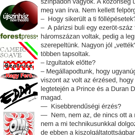
színpadon vagyok. A közönség 
meg van írva. Nem kellett felpör
– Hogy sikerült a ti föllépésetek
– A párizsi buli egy ezeröt-száz
háromszázan voltak, pedig a leg
szerepeltünk. Nagyon jól „vetté
többen tapsoltak.
– Izgultatok előtte?
– Megállapodtunk, hogy ugyanúgy
viszont az volt az érzésed, hogy
legtetején a Prince és a Duran 
magad.
— Kisebbrendűségi érzés?
— Nem, nem az, de nincs ott a m
nem a mi technikusunkkal dolgozu
de ebben a kiszolgáltatottságba