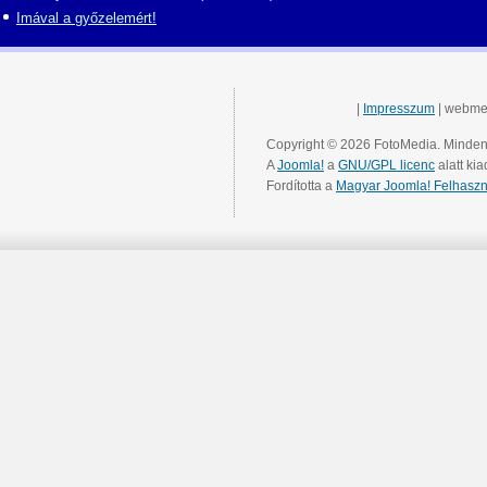
Imával a győzelemért!
|
Impresszum
| webme
Copyright © 2026 FotoMedia. Minden 
A
Joomla!
a
GNU/GPL licenc
alatt kia
Fordította a
Magyar Joomla! Felhaszn