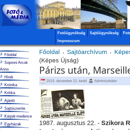
Fotóügynökség
Sajtóügynökség
Fot
Impresszum
Főoldal
Sajtóarchívum
Képe
Főoldal
(Képes Újság)
Soproni Arcok
Párizs után, Marseill
Anno
Hírek
2015. december 22. kedd
Adminisztrátor
Krónika
Kritika
Ajánló
Sajtószemle
Kárpát-medence
1987. augusztus 22. -
Szikora R
Egyházak