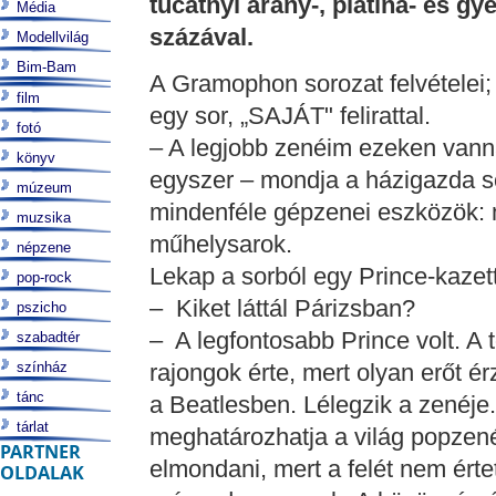
tucatnyi arany-, platina- és g
Média
százával.
Modellvilág
Bim-Bam
A Gramophon sorozat felvételei; 
film
egy sor, „SAJÁT" felirattal.
fotó
– A legjobb zenéim ezeken vann
könyv
egyszer – mondja a házigazda sok
múzeum
mindenféle gépzenei eszközök: m
muzsika
műhelysarok.
népzene
Lekap a sorból egy Prince-kazet
pop-rock
– Kiket láttál Párizsban?
pszicho
– A legfontosabb Prince volt. A
szabadtér
színház
rajongok érte, mert olyan erőt é
tánc
a Beatlesben. Lélegzik a zenéje
tárlat
meghatározhatja a világ popzen
PARTNER
elmondani, mert a felét nem ért
OLDALAK