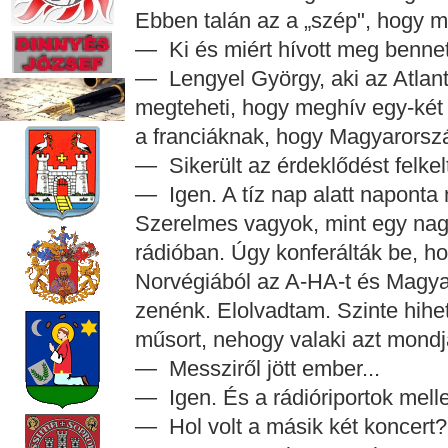
Ebben talán az a „szép", hogy mi
— Ki és miért hívott meg benne
— Lengyel György, aki az Atlant
megteheti, hogy meghív egy-két
a franciáknak, hogy Magyarorszá
— Sikerült az érdeklődést felkel
— Igen. A tíz nap alatt naponta 
Szerelmes vagyok, mint egy nagy
rádióban. Úgy konferálták be, hog
Norvégiából az A-HA-t és Magya
zenénk. Elolvadtam. Szinte hihet
műsort, nehogy valaki azt mondja
— Messziről jött ember...
— Igen. És a rádióriportok melle
— Hol volt a másik két koncert?