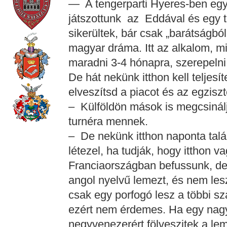
— A tengerparti Hyeres-ben egy
játszottunk az Eddával és egy t
sikerültek, bár csak „barátságból
magyar dráma. Itt az alkalom, mi
maradni 3-4 hónapra, szerepelni
De hát nekünk itthon kell teljesí
elveszítsd a piacot és az egzisz
– Külföldön mások is megcsinálj
turnéra mennek.
– De nekünk itthon naponta talá
létezel, ha tudják, hogy itthon 
Franciaországban befussunk, de
angol nyelvű lemezt, és nem lesz
csak egy porfogó lesz a többi s
ezért nem érdemes. Ha egy nag
negyvenezerért fölveszitek a lem