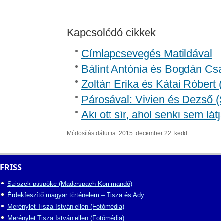
Kapcsolódó cikkek
Címlapcsevegés Matildával
Bálint Antónia és Bogdán Csa
Zoltán Erika és Kátai Róbert 
Párosával: Vivien és Dezső (
Aki ott sír, ahol senki sem lát
Módosítás dátuma: 2015. december 22. kedd
FRISS
Sziszek püspöke (Maderspach Kommandó)
Érdekfeszítő magyar történelem – Tisza és Ady
Merénylet Tisza István ellen (Fotómédia)
Merénylet Tisza István ellen (Fotómédia)