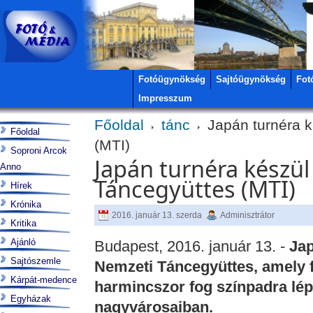
Fotóügynökség
Sajtóügynökség
Fot
Impresszum
Főoldal
tánc
Japán turnéra 
Főoldal
(MTI)
Soproni Arcok
Japán turnéra készü
Anno
Táncegyüttes (MTI)
Hírek
Krónika
2016. január 13. szerda
Adminisztrátor
Kritika
Ajánló
Budapest, 2016. január 13. -
Jap
Sajtószemle
Nemzeti Táncegyüttes, amely f
Kárpát-medence
harmincszor fog színpadra lépn
Egyházak
nagyvárosaiban.