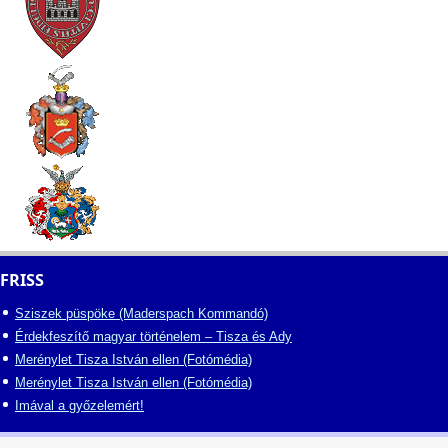
FRISS
Sziszek püspöke (Maderspach Kommandó)
Érdekfeszítő magyar történelem – Tisza és Ady
Merénylet Tisza István ellen (Fotómédia)
Merénylet Tisza István ellen (Fotómédia)
Imával a győzelemért!