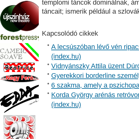
templomi táncok dominálnak, ám 
táncait; ismerik például a szlová
Kapcsolódó cikkek
A lecsúszóban lévő vén ripac
(index.hu)
Vidnyánszky Attila üzent Dúr
Gyerekkori borderline személ
6 szakma, amely a pszichopa
Korda György arénás retróvon
(index.hu)