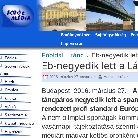
Fotóügynökség
Sajtóügynökség
Fot
Impresszum
Főoldal
tánc
Eb-negyedik lett
Főoldal
Eb-negyedik lett a Lá
Soproni Arcok
Anno
2016. március 27. vasárnap
Adminisztrátor
Hírek
Budapest, 2016. március 27. -
A
Krónika
táncpáros negyedik lett a spa
Kritika
Ajánló
rendezett profi standard Euró
Sajtószemle
A nem olimpiai sportágak komm
Kárpát-medence
vasárnapi tájékoztatása szerint 
Egyházak
megjárt magyar kettős profiként 