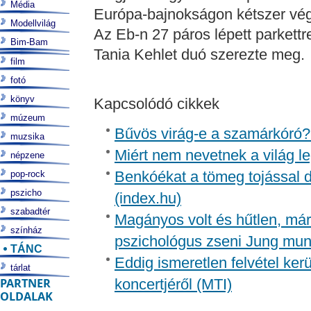
Média
Európa-bajnokságon kétszer vég
Modellvilág
Az Eb-n 27 páros lépett parkett
Bim-Bam
Tania Kehlet duó szerezte meg.
film
fotó
könyv
Kapcsolódó cikkek
múzeum
Bűvös virág-e a szamárkóró?
muzsika
Miért nem nevetnek a világ le
népzene
Benkóékat a tömeg tojással do
pop-rock
pszicho
(index.hu)
szabadtér
Magányos volt és hűtlen, már 
színház
pszichológus zseni Jung mu
TÁNC
Eddig ismeretlen felvétel kerü
tárlat
PARTNER
koncertjéről (MTI)
OLDALAK