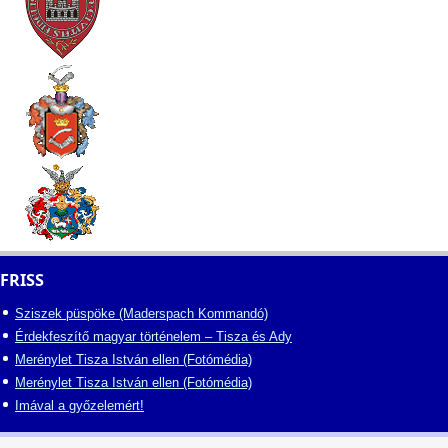
FRISS
Sziszek püspöke (Maderspach Kommandó)
Érdekfeszítő magyar történelem – Tisza és Ady
Merénylet Tisza István ellen (Fotómédia)
Merénylet Tisza István ellen (Fotómédia)
Imával a győzelemért!