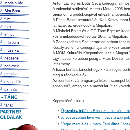
Modellvilág
Anton Lachky és Botis Seva koreográfiáit hoz
A valenciai születésű Marcos Morau 2005-ben a
Bim-Bam
Siena című produkciójával érkezik a fővárosba
film
A Pécsi Balett bemutatóját, Ken Kesey mára k
láthatják az érdeklődők a Müpában.
fotó
A Miskolci Balett és a GG Tánc Eger az iroda
könyv
közreműködésével február 26-án a Müpában, ah
A Zeneakadémia Solti terme ad otthont februá
múzeum
Kodály-zenemű koreográfiájának elkészítésér
muzsika
A MOM Kulturális Központban lesz a Magyar 
népzene
Egy nappal korábban pedig a Fitos Dezső Tár
intézmény.
pop-rock
A hazai kortárs táncélet egyik különleges pe
pszicho
meg a tánckedvelők.
Az idei fesztivál programjai között szerepel 
szabadtér
ebben én?, amelyben a mozdulat útjait követh
színház
TÁNC
Kapcsolódó cikkek
tárlat
PARTNER
Újraválasztották a Bikini zenekarból ism
OLDALAK
A lecsúszóban lévő vén ripacs újabb pof
Végre megvalósul Nagy Feró álma (index