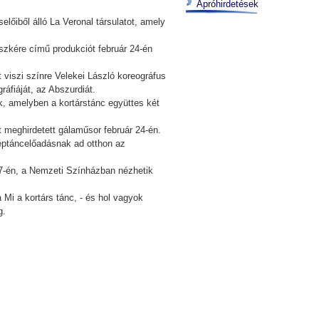
Apróhirdetések
lőiből álló La Veronal társulatot, amely
szkére című produkciót február 24-én
 viszi színre Velekei László koreográfus
áfiáját, az Abszurdiát.
k, amelyben a kortárstánc együttes két
eghirdetett gálaműsor február 24-én.
néptáncelőadásnak ad otthon az
27-én, a Nemzeti Színházban nézhetik
 Mi a kortárs tánc, - és hol vagyok
g.