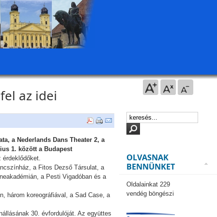
el az idei
ata, a Nederlands Dans Theater 2, a
cius 1. között a Budapest
OLVASNAK
z érdeklődőket.
BENNÜNKET
áncszínház, a Fitos Dezső Társulat, a
eneakadémián, a Pesti Vigadóban és a
Oldalainkat 229
vendég böngészi
n, három koreográfiával, a Sad Case, a
nállásának 30. évfordulóját. Az együttes