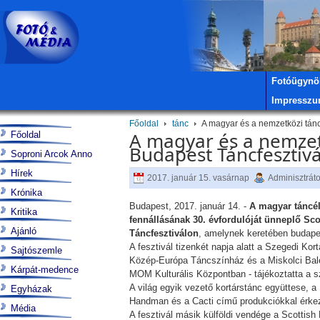
Fotóügynö
Impressz
Főoldal
tánc
A magyar és a nemzetközi táncél
A magyar és a nemzetkö
Főoldal
Budapest Táncfesztivá
Soproni Arcok Anno
Hírek
2017. január 15. vasárnap
Adminisztráto
Krónika
Budapest, 2017. január 14. -
A magyar táncéle
Kritika
fennállásának 30. évfordulóját ünneplő Sco
Ajánló
Táncfesztiválon
, amelynek keretében budapes
A fesztivál tizenkét napja alatt a Szegedi K
Sajtószemle
Közép-Európa Táncszínház és a Miskolci Bal
Kárpát-medence
MOM Kulturális Központban - tájékoztatta a 
A világ egyik vezető kortárstánc együttese,
Egyházak
Handman és a Cacti című produkciókkal érkez
Média
A fesztivál másik külföldi vendége a Scottish