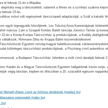
za el február 21-én a Müpába.
lapította meg a táncosokból, valamint a filmes és a színházi szakma képvise
 február 23-án.
ultikus művé vált regényének táncszínpadi adaptációját, a Száll a kakukk fé
lom egyik legnagyobb hősnőjének, Lev Tolsztoj Anna Kareninájának történetét
ol március 1-jén a Szegedi Kortárs Balett táncolja Juronics Tamás új koreogr
r 22-én a Közép-Európa Táncszínház új produkciójának, a Kodály dialógokna
e vállalkozik, Rohmann Ditta és Kruppa Bálint közreműködésével.
Táncművészeti Egyetem norvég-magyar balettkurzusának záróeseményeként m
sulat különleges táncszínházi produkciójának, a Pisztráng című autentikus 
rformanszát, a Budapest Táncszínház Jelenben a múlt című darabját február 
Lőrinc Katalin és a Magyar Táncművészeti Egyetem hallgatóinak közös estje, a
etjük végig táncban, képben és élőszóban a 20. századtól egészen napjainki
ert Németh Alajos Lojzit az Artisjus elnökének (media1.hu)
átlanságra vetemedett (index.hu)
.hu)