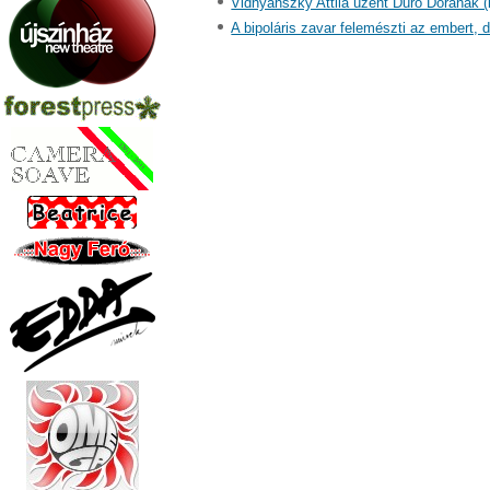
Vidnyánszky Attila üzent Dúró Dórának (
A bipoláris zavar felemészti az embert, d