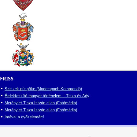
FRISS
Sziszek püspöke (Maderspach Kommandó)
Érdekfeszítő magyar történelem – Tisza és Ady
Merénylet Tisza István ellen (Fotómédia)
Merénylet Tisza István ellen (Fotómédia)
Imával a győzelemért!