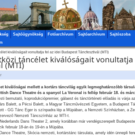
kség
Sajtóügynökség
Fotóarchívum
Sajtóarchívum
Sajtószoba
um
et kiválóságait vonultatja fel az idei Budapest Táncfesztivál (MTI)
zi táncélet kiválóságait vonultatja f
l (MTI)
r
t kiválóságai mellett a kortárs táncvilág egyik legmeghatározóbb társul
ttish Dance Theatre és a spanyol La Veronal is fellép február 18. és már
ti bemutató, koprodukciópremier, gálaest és tánctörténeti előadás is várja a
ortárs Balett, a Pécsi Balett, a Magyar Táncművészeti Egyetem, a Budapest T
ett - GG Tánc Eger is színpadra lép a Müpában, a Nemzeti Színházban, a Z
szervező Nemzeti Táncszínház az MTI-t.
 a Nederlands Dans Theater 2, amely korábban már vendégszerepelt Budapeste
ik február 18-án és 19-én a Müpába.
 Dance Theatre, Skócia nemzeti, kortárstánc társulata, amely idén ünnepli fen