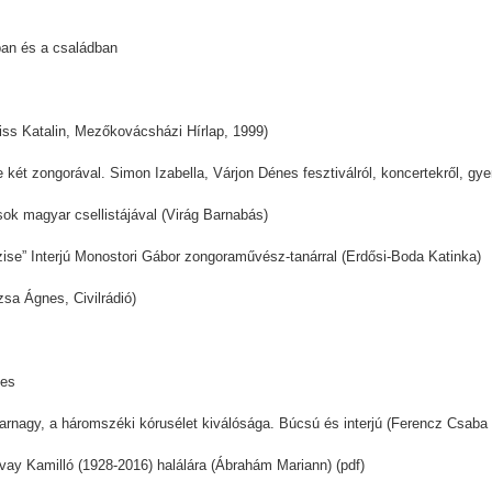
ban és a családban
(Kiss Katalin, Mezőkovácsházi Hírlap, 1999)
 két zongorával. Simon Izabella, Várjon Dénes fesztiválról, koncertekről, g
sok magyar csellistájával (Virág Barnabás)
zise” Interjú Monostori Gábor zongoraművész-tanárral (Erdősi-Boda Katinka)
sa Ágnes, Civilrádió)
kes
 karnagy, a háromszéki kórusélet kiválósága. Búcsú és interjú (Ferencz Csab
y Kamilló (1928-2016) halálára (Ábrahám Mariann) (pdf)