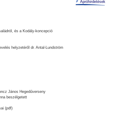
Apróhirdetések
saládról, és a Kodály-koncepció
velés helyzetéről dr. Antal-Lundström
 Koncz János Hegedűverseny
nna beszélgetett
ai (pdf)