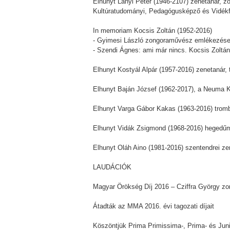
Elhunyt Lányi Péter (1946-2107) zenetanár, 
Kultúratudományi, Pedagógusképző és Vidékfe
In memoriam Kocsis Zoltán (1952-2016)
- Gyimesi László zongoraművész emlékezése 
- Szendi Ágnes: ami már nincs. Kocsis Zoltán 
Elhunyt Kostyál Alpár (1957-2016) zenetanár,
Elhunyt Baján József (1962-2017), a Neuma Ki
Elhunyt Varga Gábor Kakas (1963-2016) trom
Elhunyt Vidák Zsigmond (1968-2016) hegedű
Elhunyt Oláh Aino (1981-2016) szentendrei 
LAUDÁCIÓK
Magyar Örökség Díj 2016 – Cziffra György zo
Átadták az MMA 2016. évi tagozati díjait
Köszöntjük Prima Primissima-, Prima- és Junio