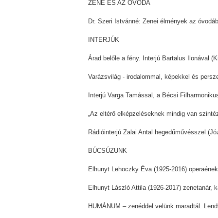
ZENE ÉS AZ ÓVODA
Dr. Szeri Istvánné: Zenei élmények az óvodá
INTERJÚK
Árad belőle a fény. Interjú Bartalus Ilonával 
Varázsvilág - irodalommal, képekkel és persze
Interjú Varga Tamással, a Bécsi Filharmoniku
„Az eltérő elképzeléseknek mindig van szinté
Rádióinterjú Zalai Antal hegedűművésszel (Józ
BÚCSÚZUNK
Elhunyt Lehoczky Éva (1925-2016) operaéne
Elhunyt László Attila (1926-2017) zenetanár,
HUMÁNUM – zenéddel velünk maradtál. Lendva