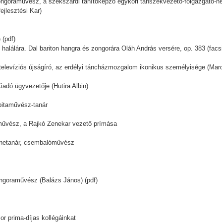
zongoraművész, a szekszárdi tanítóképző egykori tanszékvezető-főigazgató
jlesztési Kar)
(pdf)
halálára. Dal bariton hangra és zongorára Oláh András versére, op. 383 (facsi
 televíziós újságíró, az erdélyi táncházmozgalom ikonikus személyisége (Mar
adó ügyvezetője (Hutira Albin)
bitaművész-tanár
művész, a Rajkó Zenekar vezető prímása
zenetanár, csembalóművész
ngoraművész (Balázs János) (pdf)
r prima-díjas kollégáinkat