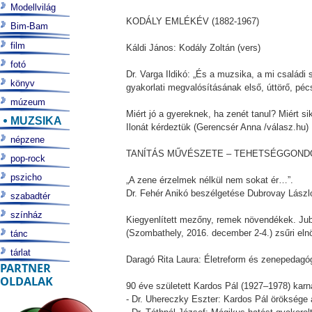
Modellvilág
KODÁLY EMLÉKÉV (1882-1967)
Bim-Bam
film
Káldi János: Kodály Zoltán (vers)
fotó
Dr. Varga Ildikó: „És a muzsika, a mi család
könyv
gyakorlati megvalósításának első, úttörő, pécsi
múzeum
Miért jó a gyereknek, ha zenét tanul? Miért 
MUZSIKA
Ilonát kérdeztük (Gerencsér Anna /válasz.hu)
népzene
TANÍTÁS MŰVÉSZETE – TEHETSÉGGON
pop-rock
pszicho
„A zene érzelmek nélkül nem sokat ér…”.
Dr. Fehér Anikó beszélgetése Dubrovay Lász
szabadtér
színház
Kiegyenlített mezőny, remek növendékek. Ju
(Szombathely, 2016. december 2-4.) zsűri elnö
tánc
tárlat
Daragó Rita Laura: Életreform és zenepedagóg
PARTNER
OLDALAK
90 éve született Kardos Pál (1927–1978) karna
- Dr. Uhereczky Eszter: Kardos Pál öröksége