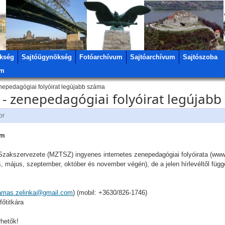
kség
Sajtóügynökség
Fotóarchívum
Sajtóarchívum
Sajtószoba
um
nepedagógiai folyóirat legújabb száma
 - zenepedagógiai folyóirat legújab
or
ám
kszervezete (MZTSZ) ingyenes internetes zenepedagógiai folyóirata (www.
s, május, szeptember, október és november végén), de a jelen hírlevéltől fü
amas.zelinka@gmail.com
) (mobil: +3630/826-1746)
őtitkára
rhetők!