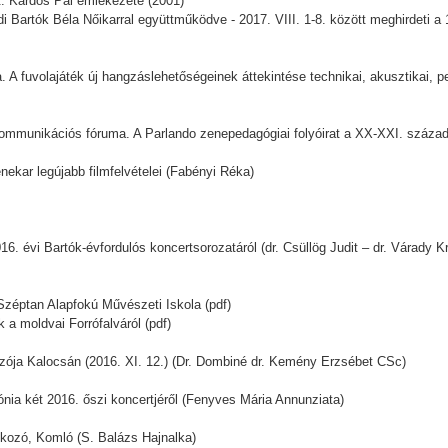
lt: Kardos Pál emlékezete (2001)
di Bartók Béla Nőikarral együttműködve - 2017. VIII. 1-8. között meghirdeti 
ka. A fuvolajáték új hangzáslehetőségeinek áttekintése technikai, akusztikai,
ommunikációs fóruma. A Parlando zenepedagógiai folyóirat a XX-XXI. század 
ekar legújabb filmfelvételei (Fabényi Réka)
évi Bartók-évfordulós koncertsorozatáról (dr. Csüllög Judit – dr. Várady Kr
Széptan Alapfokú Művészeti Iskola (pdf)
a moldvai Forrófalváról (pdf)
zója Kalocsán (2016. XI. 12.) (Dr. Dombiné dr. Kemény Erzsébet CSc)
mónia két 2016. őszi koncertjéről (Fenyves Mária Annunziata)
kozó, Komló (S. Balázs Hajnalka)