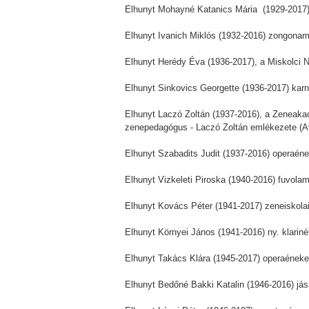
Elhunyt Mohayné Katanics Mária (1929-2017)
Elhunyt Ivanich Miklós (1932-2016) zongonam
Elhunyt Herédy Éva (1936-2017), a Miskolci N
Elhunyt Sinkovics Georgette (1936-2017) karn
Elhunyt Laczó Zoltán (1937-2016), a Zeneaka
zenepedagógus - Laczó Zoltán emlékezete (Av
Elhunyt Szabadits Judit (1937-2016) operaéne
Elhunyt Vizkeleti Piroska (1940-2016) fuvol
Elhunyt Kovács Péter (1941-2017) zeneiskola
Elhunyt Környei János (1941-2016) ny. klari
Elhunyt Takács Klára (1945-2017) operaének
Elhunyt Bedőné Bakki Katalin (1946-2016) jás