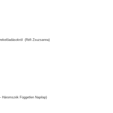
yerekelőadásokról (Réfi Zsuzsanna)
a - Háromszék Független Napilap)