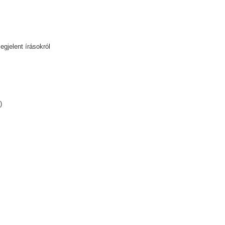
gjelent írásokról
)