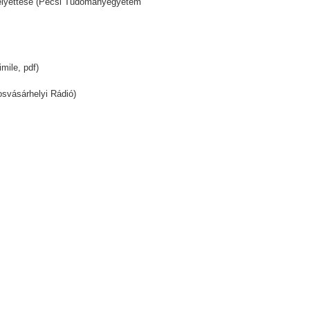
-helyettese (Pécsi Tudományegyetem
mile, pdf)
osvásárhelyi Rádió)