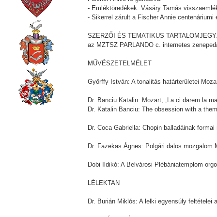
- Emléktöredékek. Vásáry Tamás visszaemlék
- Sikerrel zárult a Fischer Annie centenáriumi
SZERZŐI ÉS TEMATIKUS TARTALOMJEG
az MZTSZ PARLANDO c. internetes zenepedagóg
MŰVÉSZETELMÉLET
Győrffy István: A tonalitás határterületei Moz
Dr. Banciu Katalin: Mozart, „La ci darem la 
Dr. Katalin Banciu: The obsession with a them
Dr. Coca Gabriella: Chopin balladáinak forma
Dr. Fazekas Ágnes: Polgári dalos mozgalom 
Dobi Ildikó: A Belvárosi Plébániatemplom org
LÉLEKTAN
Dr. Burián Miklós: A lelki egyensúly feltétele