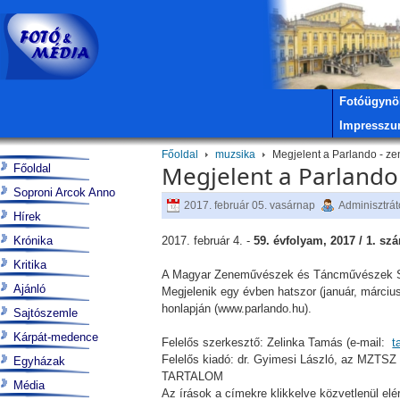
Fotóügynö
Impressz
Főoldal
muzsika
Megjelent a Parlando - ze
Megjelent a Parlando
Főoldal
Soproni Arcok Anno
2017. február 05. vasárnap
Adminisztrát
Hírek
Krónika
2017. február 4. -
59. évfolyam, 2017 / 1. sz
Kritika
A Magyar Zeneművészek és Táncművészek Sza
Ajánló
Megjelenik egy évben hatszor (január, márciu
honlapján (www.parlando.hu).
Sajtószemle
Kárpát-medence
Felelős szerkesztő: Zelinka Tamás (e-mail:
t
Felelős kiadó: dr. Gyimesi László, az MZTSZ f
Egyházak
TARTALOM
Média
Az írások a címekre klikkelve közvetlenül elé