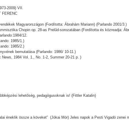
-2009) VII.
ZT FERENC
övendékek Magyarországon (Fordította: Ábrahám Mariann) (Parlando 2001/3.)
számmisztika Chopin op. 28-as Prelűd-sorozatában (Fordította és közreadja: Á
arlando:1984/12.
lando: 1985/1.)
lando: 1985/2.)
önyvének bemutatása (Parlando: 1986/ 10-11.)
c News, 1984 Vol. 1., No. 1-2, Summer 20-21 p. )
bbképzési lehetőség, pedagógusoknak is! (Fittler Katalin)
lai éneklik össze a köveket” (Jókai Mór) Jeles napok a Pesti Vigadó zenei m