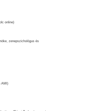
lc online)
lnöke, zenepszichológus és
s AMI)