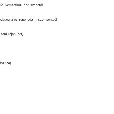
a 12. Nemzetközi Kórusvezetői
 pedagógiai és zeneirodalmi szempontból
fordulóján (pdf)
isztina)