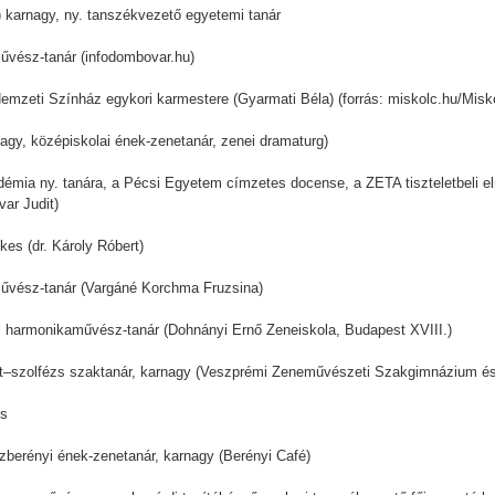
 karnagy, ny. tanszékvezető egyetemi tanár
űvész-tanár (infodombovar.hu)
emzeti Színház egykori karmestere (Gyarmati Béla) (forrás: miskolc.hu/Misko
agy, középiskolai ének-zenetanár, zenei dramaturg)
démia ny. tanára, a Pécsi Egyetem címzetes docense, a ZETA tiszteletbeli e
ar Judit)
kes (dr. Károly Róbert)
aművész-tanár (Vargáné Korchma Fruzsina)
i harmonikaművész-tanár (Dohnányi Ernő Zeneiskola, Budapest XVIII.)
nét–szolfézs szaktanár, karnagy (Veszprémi Zeneművészeti Szakgimnázium é
es
zberényi ének-zenetanár, karnagy (Berényi Café)