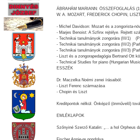
ÁBRAHÁM MARIANN: ÖSSZEFOGLALÁS (1973
W. A. MOZART, FREDERICK CHOPIN, LIS
- Michel Davidson: Mozart és a zongorista-n
- Marjes Benoist: A Szfinx rejtélye. Rejtett 
- Technikai tanulmányok zongorára (III/1) (P
- Technikai tanulmányok zongorára (III/2) (Par
- Technikai tanulmányok zongorára (III/3) (Par
- Liszt és a zongorapedagógia Bertrand Ott k
- Technical Studies for piano (Hungarian Musi
ESSZÉK
Dr. Maczelka Noémi zenei írásaiból:
- Liszt Ferenc származása
- Chopin és Liszt
Kreditpontok nélkül. Önképző (önművelő) tová
EMLÉKLAPOK
Szőnyiné Szerző Katalin: „… a hol Orpheus da
Fischer Annie-re gondolva