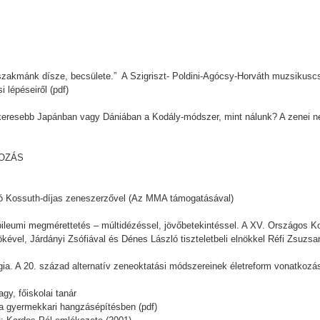
i szakmánk dísze, becsülete.” A Szigriszt- Poldini-Agócsy-Horváth muzsikusc
 lépéseiről (pdf)
sikeresebb Japánban vagy Dániában a Kodály-módszer, mint nálunk? A zenei ne
DOZÁS
ló Kossuth-díjas zeneszerzővel (Az MMA támogatásával)
bileumi megmérettetés – múltidézéssel, jövőbetekintéssel. A XV. Országos
kével, Járdányi Zsófiával és Dénes László tiszteletbeli elnökkel Réfi Zsuzsa
ia. A 20. század alternatív zeneoktatási módszereinek életreform vonatkozás
gy, főiskolai tanár
 a gyermekkari hangzásépítésben (pdf)