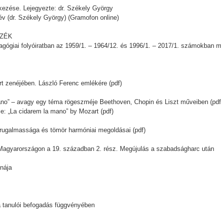
ezése. Lejegyezte: dr. Székely György
 év (dr. Székely György) (Gramofon online)
YZÉK
iai folyóiratban az 1959/1. – 1964/12. és 1996/1. – 2017/1. számokban me
art zenéjében. László Ferenc emlékére (pdf)
mano” – avagy egy téma rögeszméje Beethoven, Chopin és Liszt műveiben (pdf
e: „La cidarem la mano” by Mozart (pdf)
i rugalmassága és tömör harmóniai megoldásai (pdf)
Magyarországon a 19. században 2. rész. Megújulás a szabadságharc után
onája
i a tanulói befogadás függvényében