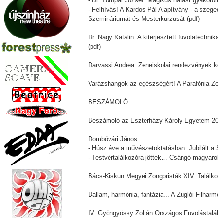
- Dr. Tóthpál József: Mágikus hatást gyakoro
- Felhívás! A Kardos Pál Alapítvány - a szege
Szemináriumát és Mesterkurzusát (pdf)
Dr. Nagy Katalin: A kiterjesztett fuvolatechni
(pdf)
Darvassi Andrea: Zeneiskolai rendezvények k
Varázshangok az egészségért! A Parafónia Zen
BESZÁMOLÓ
Beszámoló az Eszterházy Károly Egyetem 2016. 
Dombóvári János:
- Húsz éve a művészetoktatásban. Jubilált a 
- Testvértalálkozóra jöttek… Csángó-magyarok 
Bács-Kiskun Megyei Zongoristák XIV. Találko
Dallam, harmónia, fantázia... A Zuglói Filhar
IV. Gyöngyössy Zoltán Országos Fuvolástalál