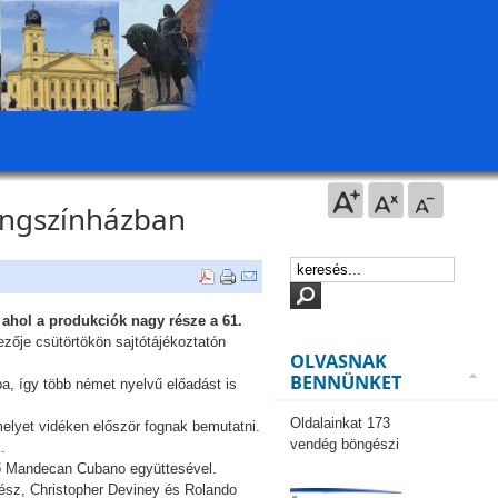
langszínházban
 ahol a produkciók nagy része a 61.
ezője csütörtökön sajtótájékoztatón
OLVASNAK
BENNÜNKET
a, így több német nyelvű előadást is
Oldalainkat 173
elyet vidéken először fognak bemutatni.
vendég böngészi
.
lő Mandecan Cubano együttesével.
ész, Christopher Deviney és Rolando