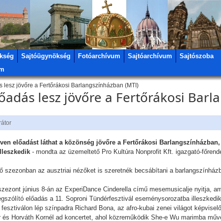
kség
Sajtóügynökség
Fotóarchívum
Sajtóarchívum
Sajtószoba
um
 lesz jövőre a Fertőrákosi Barlangszínházban (MTI)
őadás lesz jövőre a Fertőrákosi Bar
rátor
en előadást láthat a közönség jövőre a Fertőrákosi Barlangszínházban,
lleszkedik
- mondta az üzemeltető Pro Kultúra Nonprofit Kft. igazgató-főrend
 szezonban az ausztriai nézőket is szeretnék becsábítani a barlangszínházb
zezont június 8-án az ExperiDance Cinderella című mesemusicalje nyitja, am
szólító előadás a 11. Soproni Tündérfesztivál eseménysorozatba illeszkedik
esztiválon lép színpadra Richard Bona, az afro-kubai zenei világot képvise
 és Horváth Kornél ad koncertet, ahol közreműködik She-e Wu marimba műv