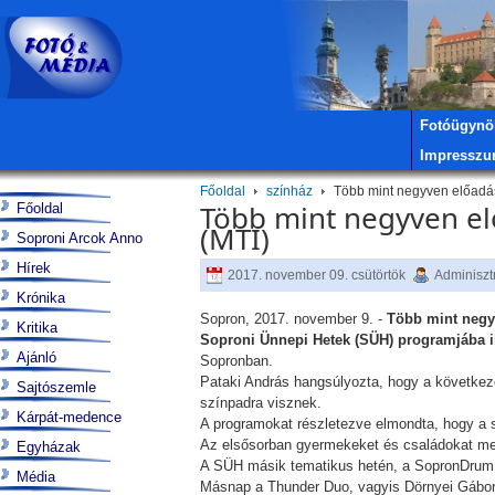
Fotóügynö
Impressz
Főoldal
színház
Több mint negyven előadás
Több mint negyven el
Főoldal
(MTI)
Soproni Arcok Anno
Hírek
2017. november 09. csütörtök
Adminiszt
Krónika
Sopron, 2017. november 9. -
Több mint negyv
Kritika
Soproni Ünnepi Hetek (SÜH) programjába i
Ajánló
Sopronban.
Pataki András hangsúlyozta, hogy a következő
Sajtószemle
színpadra visznek.
Kárpát-medence
A programokat részletezve elmondta, hogy a s
Az elsősorban gyermekeket és családokat meg
Egyházak
A SÜH másik tematikus hetén, a SopronDrum f
Média
Másnap a Thunder Duo, vagyis Dörnyei Gábor