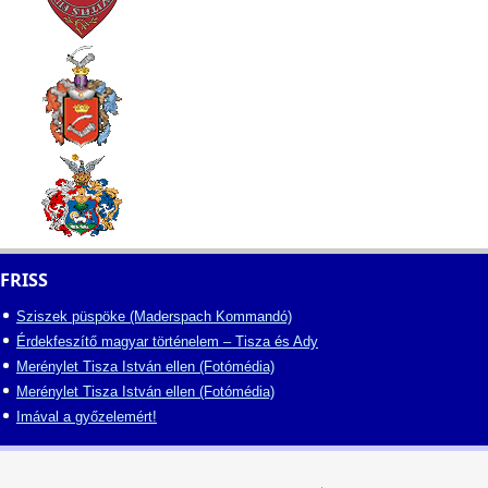
FRISS
Sziszek püspöke (Maderspach Kommandó)
Érdekfeszítő magyar történelem – Tisza és Ady
Merénylet Tisza István ellen (Fotómédia)
Merénylet Tisza István ellen (Fotómédia)
Imával a győzelemért!