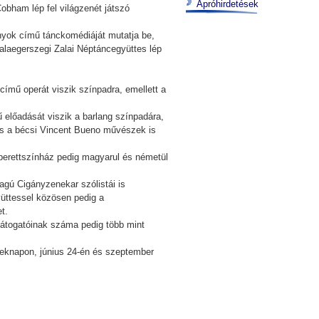
Apróhirdetések
obham lép fel világzenét játszó
nyok című tánckomédiáját mutatja be,
laegerszegi Zalai Néptáncegyüttes lép
című operát viszik színpadra, emellett a
 előadását viszik a barlang színpadára,
 és a bécsi Vincent Bueno művészek is
perettszínház pedig magyarul és németül
gú Cigányzenekar szólistái is
üttessel közösen pedig a
t.
 látogatóinak száma pedig több mint
rmeknapon, június 24-én és szeptember