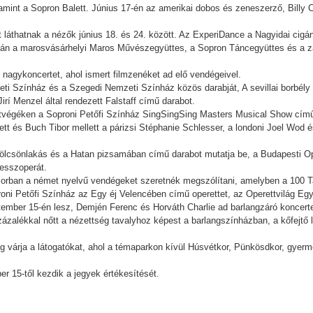
int a Sopron Balett. Június 17-én az amerikai dobos és zeneszerző, Billy C
láthatnak a nézők június 18. és 24. között. Az ExperiDance a Nagyidai cigá
lán a marosvásárhelyi Maros Művészegyüttes, a Sopron Táncegyüttes és a za
nagykoncertet, ahol ismert filmzenéket ad elő vendégeivel.
ti Színház és a Szegedi Nemzeti Színház közös darabját, A sevillai borbély 
irí Menzel által rendezett Falstaff című darabot.
étvégéken a Soproni Petőfi Színház SingSingSing Masters Musical Show című
tt és Buch Tibor mellett a párizsi Stéphanie Schlesser, a londoni Joel Wod
Kölcsönlakás és a Hatan pizsamában című darabot mutatja be, a Budapesti O
sesszoperát.
orban a német nyelvű vendégeket szeretnék megszólítani, amelyben a 100 Ta
ni Petőfi Színház az Egy éj Velencében című operettet, az Operettvilág Egy
ember 15-én lesz, Demjén Ferenc és Horváth Charlie ad barlangzáró koncerte
százalékkal nőtt a nézettség tavalyhoz képest a barlangszínházban, a kőfejtő
géig várja a látogatókat, ahol a témaparkon kívül Húsvétkor, Pünkösdkor, gye
r 15-től kezdik a jegyek értékesítését.