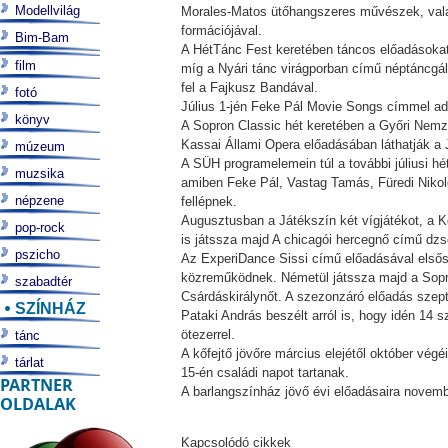
Modellvilág
Morales-Matos ütőhangszeres művészek, valam
formációjával.
Bim-Bam
A HétTánc Fest keretében táncos előadásokat 
film
míg a Nyári tánc virágporban című néptáncgá
fel a Fajkusz Bandával.
fotó
Július 1-jén Feke Pál Movie Songs címmel ad 
könyv
A Sopron Classic hét keretében a Győri Nemze
Kassai Állami Opera előadásában láthatják a J
múzeum
A SÜH programelemein túl a további júliusi h
muzsika
amiben Feke Pál, Vastag Tamás, Füredi Nikole
népzene
fellépnek.
Augusztusban a Játékszín két vígjátékot, a 
pop-rock
is játssza majd A chicagói hercegnő című dz
pszicho
Az ExperiDance Sissi című előadásával elsős
közreműködnek. Németül játssza majd a Sopro
szabadtér
Csárdáskirálynőt. A szezonzáró előadás szept
SZÍNHÁZ
Pataki András beszélt arról is, hogy idén 14 
ötezerrel.
tánc
A kőfejtő jövőre március elejétől október vé
tárlat
15-én családi napot tartanak.
PARTNER
A barlangszínház jövő évi előadásaira novembe
OLDALAK
Kapcsolódó cikkek