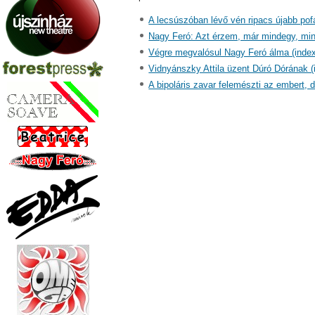
A lecsúszóban lévő vén ripacs újabb pof
Nagy Feró: Azt érzem, már mindegy, min
Végre megvalósul Nagy Feró álma (index
Vidnyánszky Attila üzent Dúró Dórának (
A bipoláris zavar felemészti az embert, d