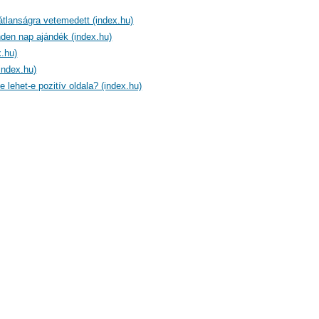
átlanságra vetemedett (index.hu)
den nap ajándék (index.hu)
.hu)
index.hu)
e lehet-e pozitív oldala? (index.hu)