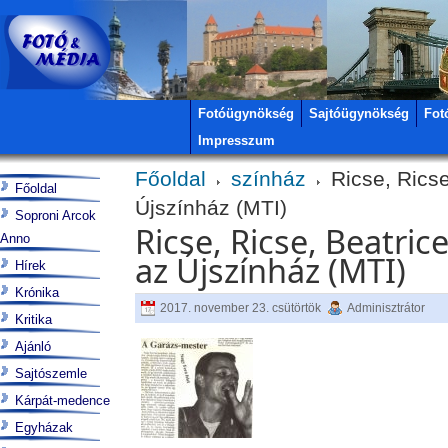
Fotóügynökség
Sajtóügynökség
Fot
Impresszum
Főoldal
színház
Ricse, Ricse
Főoldal
Újszínház (MTI)
Soproni Arcok
Ricse, Ricse, Beatri
Anno
az Újszínház (MTI)
Hírek
Krónika
2017. november 23. csütörtök
Adminisztrátor
Kritika
Ajánló
Sajtószemle
Kárpát-medence
Egyházak