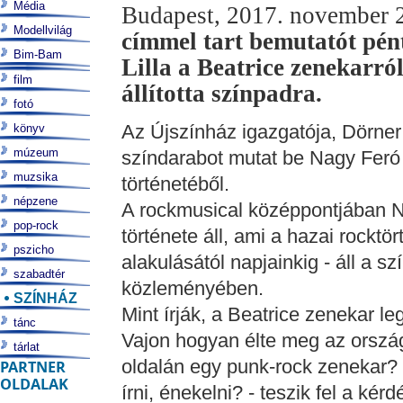
Média
Budapest, 2017. november 
Modellvilág
címmel tart bemutatót pén
Bim-Bam
Lilla a Beatrice zenekarró
film
állította színpadra.
fotó
Az Újszínház igazgatója, Dörner
könyv
múzeum
színdarabot mutat be Nagy Feró
muzsika
történetéből.
népzene
A rockmusical középpontjában N
pop-rock
története áll, ami a hazai rockt
pszicho
alakulásától napjainkig - áll a sz
szabadtér
közleményében.
SZÍNHÁZ
Mint írják, a Beatrice zenekar l
tánc
Vajon hogyan élte meg az orszá
tárlat
oldalán egy punk-rock zenekar? M
PARTNER
OLDALAK
írni, énekelni? - teszik fel a kérd