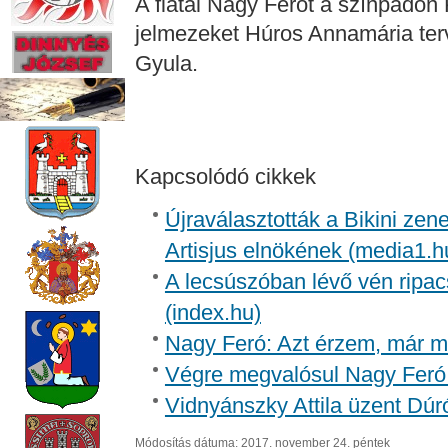
A fiatal Nagy Ferót a színpadon 
jelmezeket Húros Annamária ter
Gyula.
Kapcsolódó cikkek
Újraválasztották a Bikini zen
Artisjus elnökének (media1.h
A lecsúszóban lévő vén ripac
(index.hu)
Nagy Feró: Azt érzem, már m
Végre megvalósul Nagy Feró 
Vidnyánszky Attila üzent Dúr
Módosítás dátuma: 2017. november 24. péntek