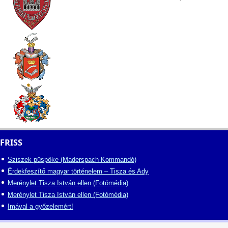
FRISS
Sziszek püspöke (Maderspach Kommandó)
Érdekfeszítő magyar történelem – Tisza és Ady
Merénylet Tisza István ellen (Fotómédia)
Merénylet Tisza István ellen (Fotómédia)
Imával a győzelemért!