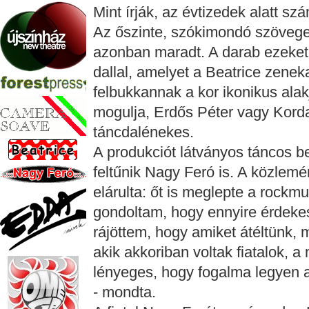
Mint írják, az évtizedek alatt sz
Az őszinte, szókimondó szöveg
azonban maradt. A darab ezeket a
dallal, amelyet a Beatrice zeneka
felbukkannak a kor ikonikus alak
mogulja, Erdős Péter vagy Kord
táncdalénekes.
A produkciót látványos táncos be
feltűnik Nagy Feró is. A közlemé
elárulta: őt is meglepte a rock
gondoltam, hogy ennyire érdekes 
rájöttem, hogy amiket átéltünk,
akik akkoriban voltak fiatalok, 
lényeges, hogy fogalma legyen a
- mondta.