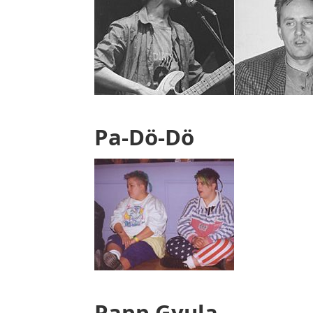
Pa-Dö-Dö
Papp Gyula