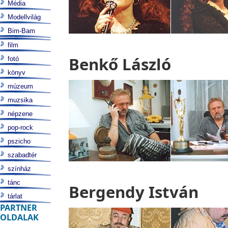
Média
Modellvilág
Bim-Bam
film
Benkő László
fotó
könyv
múzeum
muzsika
népzene
pop-rock
pszicho
szabadtér
színház
tánc
Bergendy István
tárlat
PARTNER
OLDALAK