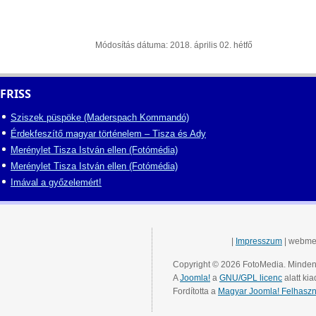
Módosítás dátuma: 2018. április 02. hétfő
FRISS
Sziszek püspöke (Maderspach Kommandó)
Érdekfeszítő magyar történelem – Tisza és Ady
Merénylet Tisza István ellen (Fotómédia)
Merénylet Tisza István ellen (Fotómédia)
Imával a győzelemért!
|
Impresszum
| webme
Copyright © 2026 FotoMedia. Minden 
A
Joomla!
a
GNU/GPL licenc
alatt kia
Fordította a
Magyar Joomla! Felhaszn