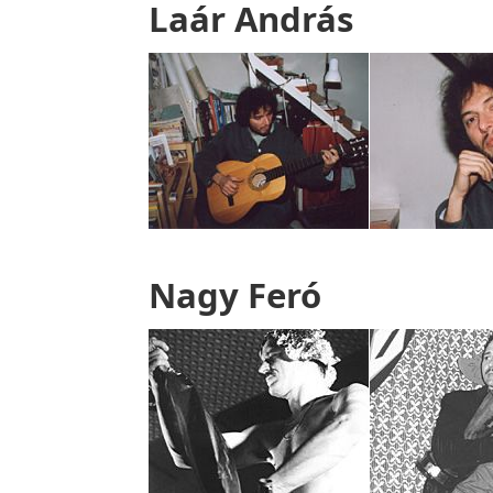
Laár András
Nagy Feró