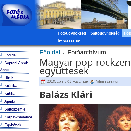
Fotóügynökség
Sajtóügynökség
Fot
Impresszum
Főoldal
Fotóarchívum
Főoldal
Magyar pop-rockzen
Soproni Arcok
együttesek
Anno
Hírek
2018. április 01. vasárnap
Adminisztrátor
Krónika
Balázs Klári
Kritika
Ajánló
Sajtószemle
Kárpát-medence
Egyházak