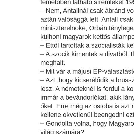
temetőben látható síremlékét 
– Nem, Antallnál csak ábránd vol
aztán valósággá lett. Antall csak
miniszterelnöke, Orbán tényleges
külhoni magyarok kettős állampo
– Ettől tartottak a szocialisták 
– A szocik kimentek a divatból. 
meghalt.
– Mit vár a májusi EP-választást
– Azt, hogy kicserélődik a brüssz
lesz. A németeknél is fordul a k
immár a bevándorlókat, akik lán
őket. Erre még az ostoba is azt 
kellene okvetlenül beengedni ez
– Gondolta volna, hogy Magyaro
világ számára?