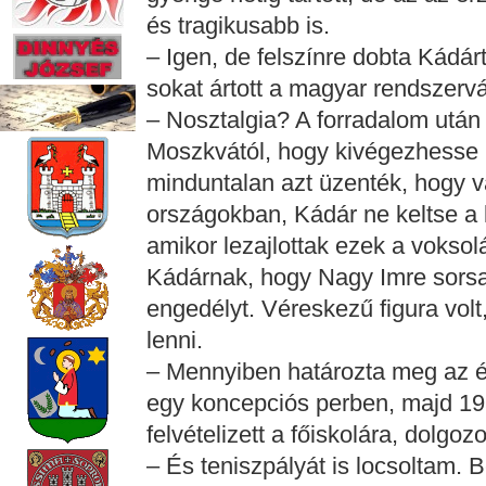
és tragikusabb is.
– Igen, de felszínre dobta Kádárt
sokat ártott a magyar rendszervá
– Nosztalgia? A forradalom után
Moszkvától, hogy kivégezhesse 
minduntalan azt üzenték, hogy v
országokban, Kádár ne keltse a
amikor lezajlottak ezek a vokso
Kádárnak, hogy Nagy Imre sors
engedélyt. Véreskezű figura volt
lenni.
– Mennyiben határozta meg az éle
egy koncepciós perben, majd 1
felvételizett a főiskolára, dolgo
– És teniszpályát is locsoltam. B