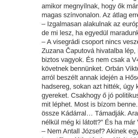
amikor megnyílnak, hogy ők már r
magas színvonalon. Az átlag er
– Izgalmasan alakulnak az európa
de mi lesz, ha egyedül maradun
– A visegrádi csoport nincs vesz
Zuzana Čaputová hivatalba lép,
biztos vagyok. És nem csak a V4
követnek bennünket. Orbán Viktor
arról beszélt annak idején a Hős
hadsereg, sokan azt hitték, úgy ke
gyereket. Csakhogy ő jó politikus
mit léphet. Most is bízom benne
össze Kádárral… Támadják. Arany
nélkül még ki látott?” És ha már 
– Nem Antall József? Akinek egy