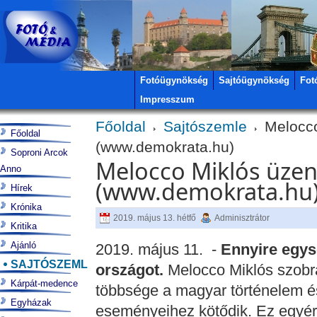
Fotóügynökség
Sajtóügynökség
Fot
Impresszum
Főoldal
Sajtószemle
Melocco
Főoldal
(www.demokrata.hu)
Soproni Arcok
Melocco Miklós üze
Anno
(www.demokrata.hu
Hírek
Krónika
2019. május 13. hétfő
Adminisztrátor
Kritika
Ajánló
2019. május 11. -
Ennyire egy
SAJTÓSZEMLE
országot.
Melocco Miklós szobr
Kárpát-medence
többsége a magyar történelem és
Egyházak
eseményeihez kötődik. Ez egyért