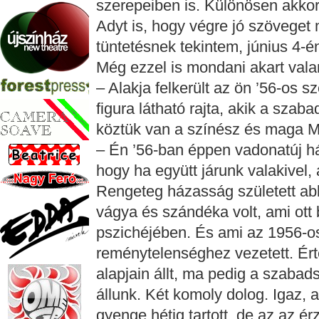
szerepeiben is. Különösen akkor, 
Adyt is, hogy végre jó szövege
tüntetésnek tekintem, június 4-én,
Még ezzel is mondani akart vala
– Alakja felkerült az ön ’56-os
figura látható rajta, akik a szab
köztük van a színész és maga Me
– Én ’56-ban éppen vadonatúj h
hogy ha együtt járunk valakivel,
Rengeteg házasság született ab
vágya és szándéka volt, ami ott
pszichéjében. És ami az 1956-o
reménytelenséghez vezetett. Érté
alapjain állt, ma pedig a szabad
állunk. Két komoly dolog. Igaz, 
gyenge hétig tartott, de az az é