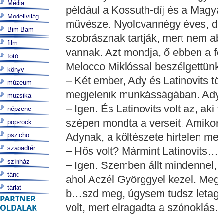
Média
például a Kossuth-díj és a Magy
Modellvilág
művésze. Nyolcvannégy éves, de 
Bim-Bam
szobrásznak tartják, mert nem ab
film
vannak. Azt mondja, ő ebben a f
fotó
Melocco Miklóssal beszélgettünk
könyv
– Két ember, Ady és Latinovits 
múzeum
megjelenik munkásságában. Adyt
muzsika
– Igen. És Latinovits volt az, ak
népzene
szépen mondta a verseit. Amikor 
pop-rock
Adynak, a költészete hirtelen megú
pszicho
szabadtér
– Hős volt? Mármint Latinovits…
színház
– Igen. Szemben állt mindennel, 
tánc
ahol Aczél Györggyel kezel. Meg
tárlat
b…szd meg, úgysem tudsz letag
PARTNER
volt, mert elragadta a szónoklás.
OLDALAK