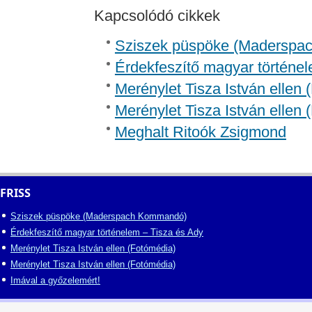
Kapcsolódó cikkek
Sziszek püspöke (Madersp
Érdekfeszítő magyar történel
Merénylet Tisza István ellen 
Merénylet Tisza István ellen 
Meghalt Ritoók Zsigmond
FRISS
Sziszek püspöke (Maderspach Kommandó)
Érdekfeszítő magyar történelem – Tisza és Ady
Merénylet Tisza István ellen (Fotómédia)
Merénylet Tisza István ellen (Fotómédia)
Imával a győzelemért!