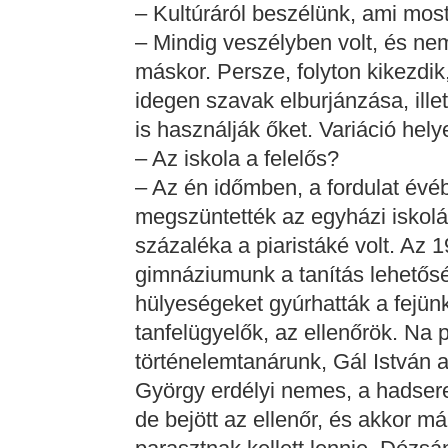
– Kultúráról beszélünk, ami mos
– Mindig veszélyben volt, és n
máskor. Persze, folyton kikezdik, 
idegen szavak elburjánzása, ill
is használják őket. Variáció hel
– Az iskola a felelős?
– Az én időmben, a fordulat évéb
megszüntették az egyházi iskolá
százaléka a piaristáké volt. Az
gimnáziumunk a tanítás lehetősé
hülyeségeket gyúrhatták a fejünk
tanfelügyelők, az ellenőrök. Na
történelemtanárunk, Gál István 
György erdélyi nemes, a hadsere
de bejött az ellenőr, és akkor 