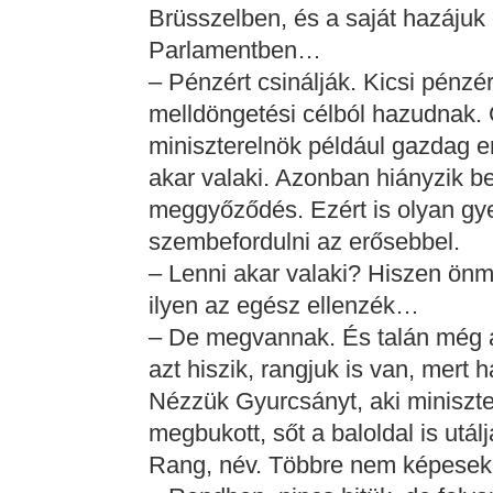
Brüsszelben, és a saját hazájuk
Parlamentben…
– Pénzért csinálják. Kicsi pénzé
melldöngetési célból hazudnak. 
miniszterelnök például gazdag em
akar valaki. Azonban hiányzik be
meggyőződés. Ezért is olyan gye
szembefordulni az erősebbel.
– Lenni akar valaki? Hiszen ön
ilyen az egész ellenzék…
– De megvannak. És talán még a 
azt hiszik, rangjuk is van, mert 
Nézzük Gyurcsányt, aki miniszter
megbukott, sőt a baloldal is utá
Rang, név. Többre nem képesek,