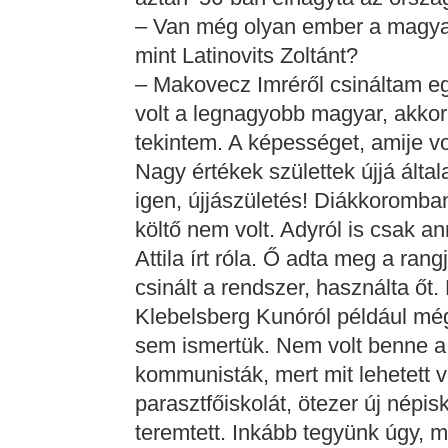
– Van még olyan ember a magyar k
mint Latinovits Zoltánt?
– Makovecz Imréről csináltam e
volt a legnagyobb magyar, akko
tekintem. A képességet, amije 
Nagy értékek születtek újjá által
igen, újjászületés! Diákkoromban
költő nem volt. Adyról is csak an
Attila írt róla. Ő adta meg a rangj
csinált a rendszer, használta őt.
Klebelsberg Kunóról például még
sem ismertük. Nem volt benne a 
kommunisták, mert mit lehetett v
parasztfőiskolát, ötezer új népisk
teremtett. Inkább tegyünk úgy, m