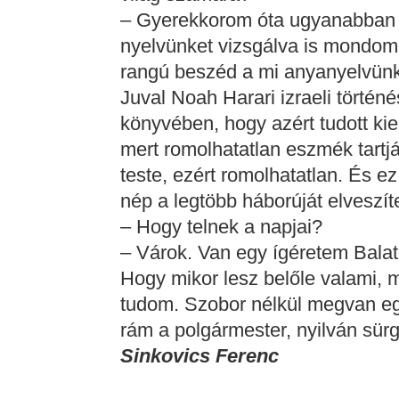
– Gyerekkorom óta ugyanabban a
nyelvünket vizsgálva is mondom
rangú beszéd a mi anyanyelvün
Juval Noah Harari izraeli történé
könyvében, hogy azért tudott ki
mert romolhatatlan eszmék tart
teste, ezért romolhatatlan. És 
nép a legtöbb háborúját elveszít
– Hogy telnek a napjai?
– Várok. Van egy ígéretem Balat
Hogy mikor lesz belőle valami, 
tudom. Szobor nélkül megvan eg
rám a polgármester, nyilván sürg
Sinkovics Ferenc