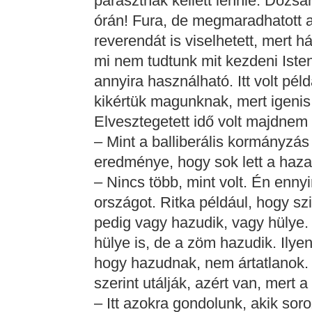
parasztnak kellett lennie. Dózsá
órán! Fura, de megmaradhatott a 
reverendát is viselhetett, mert 
mi nem tudtunk mit kezdeni Iste
annyira használható. Itt volt pé
kikértük magunknak, mert igenis
Elvesztegetett idő volt majdne
– Mint a balliberális kormányzá
eredménye, hogy sok lett a haz
– Nincs több, mint volt. Én enn
országot. Ritka például, hogy szi
pedig vagy hazudik, vagy hülye.
hülye is, de a zöm hazudik. Ilye
hogy hazudnak, nem ártatlanok.
szerint utálják, azért van, mert a
– Itt azokra gondolunk, akik sor