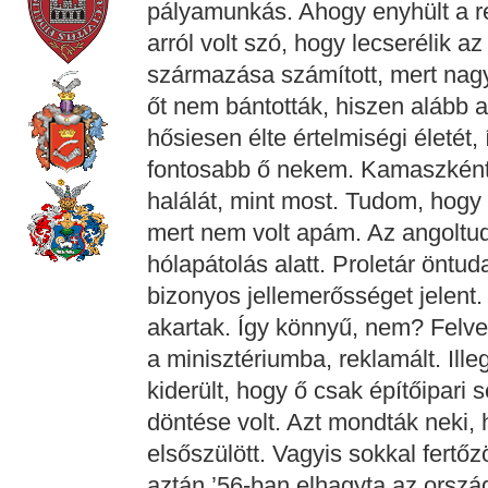
pályamunkás. Ahogy enyhült a re
arról volt szó, hogy lecserélik a
származása számított, mert nag
őt nem bántották, hiszen alább
hősiesen élte értelmiségi életét
fontosabb ő nekem. Kamaszként
halálát, mint most. Tudom, hogy 
mert nem volt apám. Az angoltu
hólapátolás alatt. Proletár öntu
bizonyos jellemerősséget jelent.
akartak. Így könnyű, nem? Felve
a minisztériumba, reklamált. Ille
kiderült, hogy ő csak építőipari
döntése volt. Azt mondták neki, 
elsőszülött. Vagyis sokkal fertőz
aztán ’56-ban elhagyta az orszá