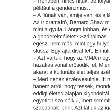
– Rendben, nincs hitük, de foly
például a genderizmus…
– A fiúnak van, amije van, és a 
Az ír drámaíró, Bernard Shaw mo
mint a gyufa. Lángra lobban, és el
a genderelméletet? Szánalmas. R
egész, nem más, mint egy hülye
slussz. Egyfajta divat lett. Elmúli
– Azt vártuk, hogy az MMA megs
hazafias vonal erősödik fel. Mi
akarat a kulturális élet teljes s
– Mert nehéz érvényesülnie. Itt
hanem arról, hogy tessék, mondd 
eddigi életed alapján kigondoltál
egyetlen szó nélkül, mert semmi
szabadnak lenni. Azt látjuk az 