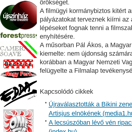
örökséget.
A filmügyi kormánybiztos kitért a
pályázatokat terveznek kiírni az
lépéseket fognak tenni a films
enyhítésére.
A műsorban Pál Ákos, a Magyar 
kiemelte: nem újdonság számára 
korábban a Magyar Nemzeti Vagy
felügyelte a Filmalap tevékenysé
Kapcsolódó cikkek
Újraválasztották a Bikini zen
Artisjus elnökének (media1.h
A lecsúszóban lévő vén ripac
(index.hu)