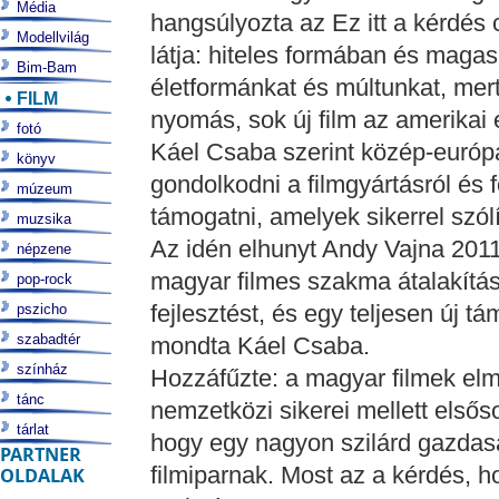
Média
hangsúlyozta az Ez itt a kérdés
Modellvilág
látja: hiteles formában és maga
Bim-Bam
életformánkat és múltunkat, me
FILM
nyomás, sok új film az amerikai 
fotó
Káel Csaba szerint közép-európa
könyv
gondolkodni a filmgyártásról és 
múzeum
támogatni, amelyek sikerrel szól
muzsika
Az idén elhunyt Andy Vajna 2011
népzene
magyar filmes szakma átalakítás
pop-rock
fejlesztést, és egy teljesen új tá
pszicho
szabadtér
mondta Káel Csaba.
színház
Hozzáfűzte: a magyar filmek elm
tánc
nemzetközi sikerei mellett első
tárlat
hogy egy nagyon szilárd gazdaság
PARTNER
filmiparnak. Most az a kérdés, h
OLDALAK