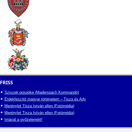
FRISS
Sziszek püspöke (Maderspach Kommandó)
Érdekfeszítő magyar történelem – Tisza és Ady
Merénylet Tisza István ellen (Fotómédia)
Merénylet Tisza István ellen (Fotómédia)
Imával a győzelemért!