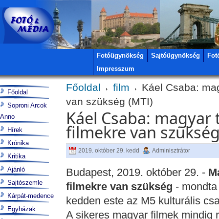
Fotóügynökség
Sajtóügynökség
Fot
Impresszum
Főoldal
film
Káel Csaba: magy
Főoldal
van szükség (MTI)
Soproni Arcok
Káel Csaba: magyar 
Anno
filmekre van szükség
Hírek
Krónika
2019. október 29. kedd
Adminisztrátor
Kritika
Ajánló
Budapest, 2019. október 29. -
Ma
Sajtószemle
filmekre van szükség
- mondta
Kárpát-medence
kedden este az M5 kulturális cs
Egyházak
A sikeres magyar filmek mindig ró