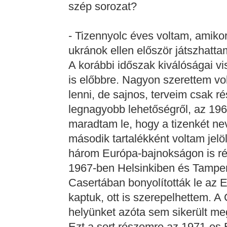
szép sorozat?
- Tizennyolc éves voltam, amiko
ukránok ellen először játszhatt
A korábbi időszak kiválóságai v
is előbbre. Nagyon szerettem vo
lenni, de sajnos, terveim csak r
legnagyobb lehetőségről, az 1964
maradtam le, hogy a tizenkét ne
második tartalékként voltam jel
három Európa-bajnokságon is r
1967-ben Helsinkiben és Tampe
Casertában bonyolították le az E
kaptuk, ott is szerepelhettem. A
helyünket azóta sem sikerült me
Ezt a sort részemre az 1971-es Eb