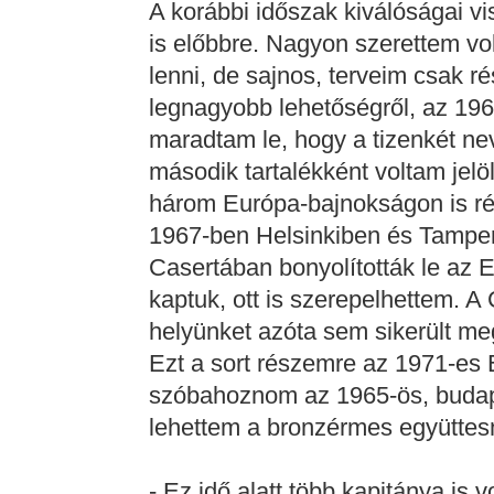
A korábbi időszak kiválóságai v
is előbbre. Nagyon szerettem vo
lenni, de sajnos, terveim csak r
legnagyobb lehetőségről, az 1964
maradtam le, hogy a tizenkét ne
második tartalékként voltam jel
három Európa-bajnokságon is r
1967-ben Helsinkiben és Tampe
Casertában bonyolították le az E
kaptuk, ott is szerepelhettem. A
helyünket azóta sem sikerült me
Ezt a sort részemre az 1971-es Eb
szóbahoznom az 1965-ös, budapes
lehettem a bronzérmes együttes
- Ez idő alatt több kapitánya is