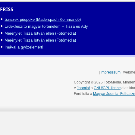
FRISS
Sziszek püspöke (Maderspach Kommandó)
Érdekfeszítő magyar történelem – Tisza és Ady
Merénylet Tisza István ellen (Fotómédia)
Merénylet Tisza István ellen (Fotómédia)
Imával a győzelemért!
|
Impresszum
| webme
Copyright © 2026 FotoMedia. Minden 
A
Joomla!
a
GNU/GPL licenc
alatt kia
Fordította a
Magyar Joomla! Felhaszn