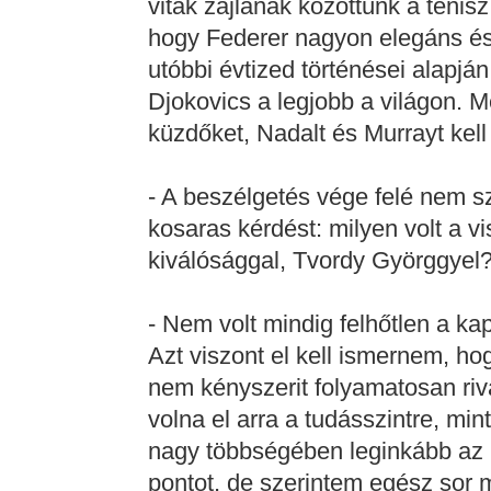
viták zajlanak közöttünk a tenisz 
hogy Federer nagyon elegáns és 
utóbbi évtized történései alapj
Djokovics a legjobb a világon. 
küzdőket, Nadalt és Murrayt kel
- A beszélgetés vége felé nem s
kosaras kérdést: milyen volt a v
kiválósággal, Tvordy Györggyel
- Nem volt mindig felhőtlen a k
Azt viszont el kell ismernem, h
nem kényszerit folyamatosan riv
volna el arra a tudásszintre, min
nagy többségében leginkább az 
pontot, de szerintem egész sor 