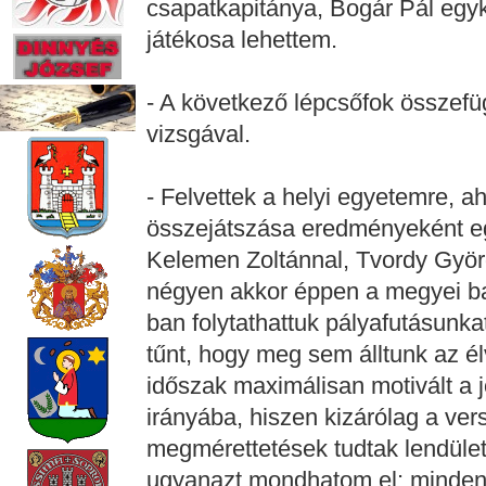
csapatkapitánya, Bogár Pál egy
játékosa lehettem.
- A következő lépcsőfok összefüg
vizsgával.
- Felvettek a helyi egyetemre, a
összejátszása eredményeként eg
Kelemen Zoltánnal, Tvordy Györg
négyen akkor éppen a megyei b
ban folytathattuk pályafutásunk
tűnt, hogy meg sem álltunk az é
időszak maximálisan motivált a 
irányába, hiszen kizárólag a ve
megmérettetések tudtak lendületb
ugyanazt mondhatom el: mindenü