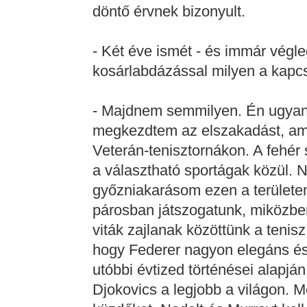
döntő érvnek bizonyult.
- Két éve ismét - és immár végle
kosárlabdázással milyen a kapc
- Majdnem semmilyen. Én ugyan
megkezdtem az elszakadást, ami
Veterán-tenisztornákon. A fehér
a választható sportágak közül. 
győzniakarásom ezen a területen
párosban játszogatunk, miközb
viták zajlanak közöttünk a tenisz 
hogy Federer nagyon elegáns és 
utóbbi évtized történései alapj
Djokovics a legjobb a világon. 