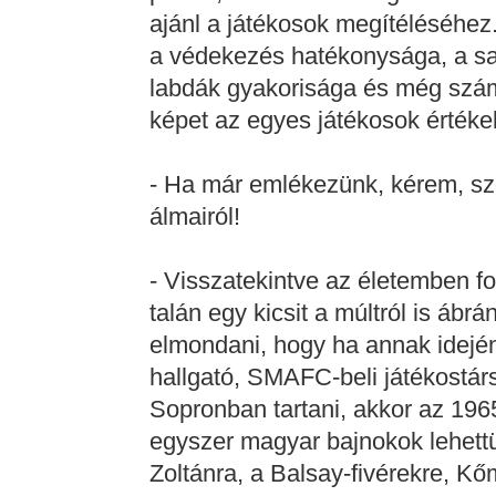
ajánl a játékosok megítéléséhez
a védekezés hatékonysága, a saj
labdák gyakorisága és még számo
képet az egyes játékosok értéke
- Ha már emlékezünk, kérem, szó
álmairól!
- Visszatekintve az életemben fo
talán egy kicsit a múltról is áb
elmondani, hogy ha annak idején
hallgató, SMAFC-beli játékostár
Sopronban tartani, akkor az 196
egyszer magyar bajnokok lehettü
Zoltánra, a Balsay-fivérekre, K