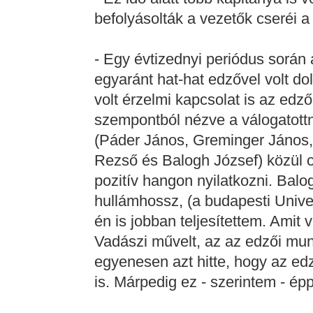
befolyásolták a vezetők cseréi a
- Egy évtizednyi periódus során
egyaránt hat-hat edzővel volt d
volt érzelmi kapcsolat is az edző
szempontból nézve a válogatottn
(Páder János, Greminger János, 
Rezső és Balogh József) közül 
pozitív hangon nyilatkozni. Bal
hullámhossz, (a budapesti Univer
én is jobban teljesítettem. Amit
Vadászi művelt, az az edzői mun
egyenesen azt hitte, hogy az ed
is. Márpedig ez - szerintem - ép