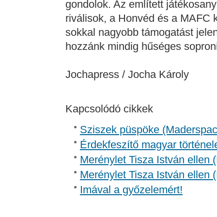
gondolok. Az említett játékosan
riválisok, a Honvéd és a MAFC 
sokkal nagyobb támogatást jelent
hozzánk mindig hűséges sopron
Jochapress / Jocha Károly
Kapcsolódó cikkek
Sziszek püspöke (Madersp
Érdekfeszítő magyar történel
Merénylet Tisza István ellen 
Merénylet Tisza István ellen 
Imával a győzelemért!