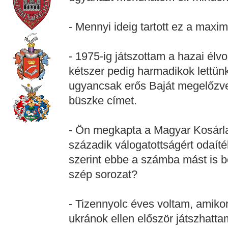
- Mennyi ideig tartott ez a maxim
- 1975-ig játszottam a hazai él
kétszer pedig harmadikok lettün
ugyancsak erős Baját megelőzve 
büszke címet.
- Ön megkapta a Magyar Kosárl
századik válogatottságért odaíté
szerint ebbe a számba mást is b
szép sorozat?
- Tizennyolc éves voltam, amiko
ukránok ellen először játszhatt