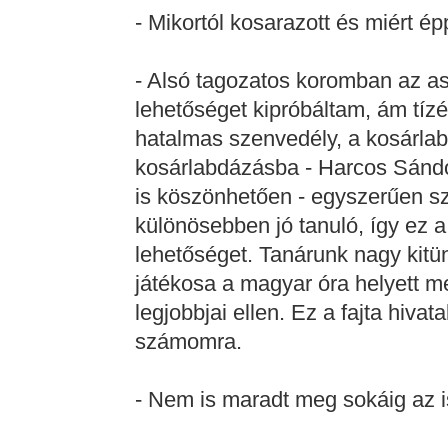
- Mikortól kosarazott és miért ép
- Alsó tagozatos koromban az as
lehetőséget kipróbáltam, ám tíz
hatalmas szenvedély, a kosárlab
kosárlabdázásba - Harcos Sánd
is köszönhetően - egyszerűen s
különösebben jó tanuló, így ez a
lehetőséget. Tanárunk nagy kitünt
játékosa a magyar óra helyett m
legjobbjai ellen. Ez a fajta hivata
számomra.
- Nem is maradt meg sokáig az isk