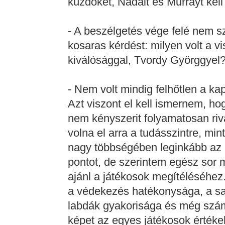
küzdőket, Nadalt és Murrayt kel
- A beszélgetés vége felé nem s
kosaras kérdést: milyen volt a v
kiválósággal, Tvordy Györggyel
- Nem volt mindig felhőtlen a k
Azt viszont el kell ismernem, h
nem kényszerit folyamatosan riv
volna el arra a tudásszintre, min
nagy többségében leginkább az 
pontot, de szerintem egész sor 
ajánl a játékosok megítéléséhez
a védekezés hatékonysága, a saj
labdák gyakorisága és még számo
képet az egyes játékosok értéke