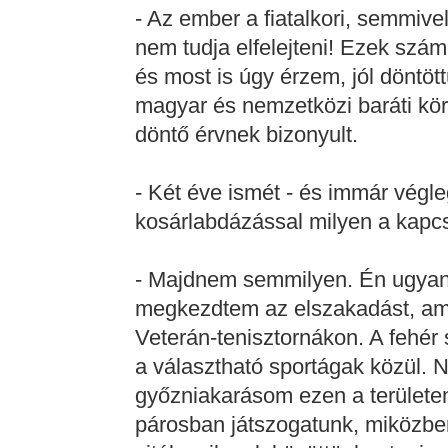
- Az ember a fiatalkori, semmiv
nem tudja elfelejteni! Ezek szá
és most is úgy érzem, jól döntöt
magyar és nemzetközi baráti kör
döntő érvnek bizonyult.
- Két éve ismét - és immár végle
kosárlabdázással milyen a kapc
- Majdnem semmilyen. Én ugyan
megkezdtem az elszakadást, ami
Veterán-tenisztornákon. A fehér
a választható sportágak közül. 
győzniakarásom ezen a területen
párosban játszogatunk, miközb