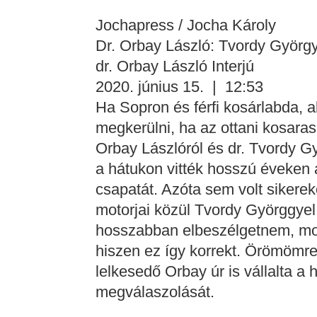
Jochapress / Jocha Károly
Dr. Orbay László: Tvordy György 
dr. Orbay László Interjú
2020. június 15. | 12:53
Ha Sopron és férfi kosárlabda, 
megkerülni, ha az ottani kosaras 
Orbay Lászlóról és dr. Tvordy Gy
a hátukon vitték hosszú éveken 
csapatát. Azóta sem volt sikerek
motorjai közül Tvordy Györggye
hosszabban elbeszélgetnem, most
hiszen ez így korrekt. Örömömr
lelkesedő Orbay úr is vállalta a 
megválaszolását.