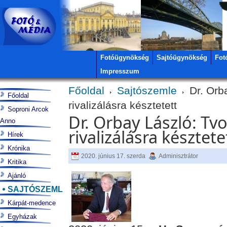
Fotóügynökség
Sajtóügynökség
Fot
Impresszum
Főoldal
Sajtószemle
Dr. Orb
Főoldal
rivalizálásra késztetett
Soproni Arcok
Dr. Orbay László: T
Anno
rivalizálásra késztete
Hírek
Krónika
2020. június 17. szerda
Adminisztrátor
Kritika
Ajánló
SAJTÓSZEMLE
Kárpát-medence
Egyházak