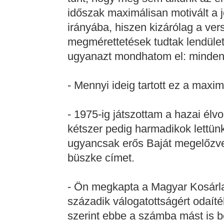
időszak maximálisan motivált a 
irányába, hiszen kizárólag a ve
megmérettetések tudtak lendületb
ugyanazt mondhatom el: mindenü
- Mennyi ideig tartott ez a maxim
- 1975-ig játszottam a hazai él
kétszer pedig harmadikok lettün
ugyancsak erős Baját megelőzve 
büszke címet.
- Ön megkapta a Magyar Kosárl
századik válogatottságért odaíté
szerint ebbe a számba mást is b