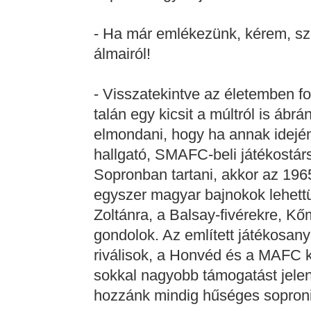
- Ha már emlékezünk, kérem, szó
álmairól!
- Visszatekintve az életemben fo
talán egy kicsit a múltról is áb
elmondani, hogy ha annak idején
hallgató, SMAFC-beli játékostár
Sopronban tartani, akkor az 196
egyszer magyar bajnokok lehettü
Zoltánra, a Balsay-fivérekre, K
gondolok. Az említett játékosan
riválisok, a Honvéd és a MAFC 
sokkal nagyobb támogatást jelent
hozzánk mindig hűséges sopron