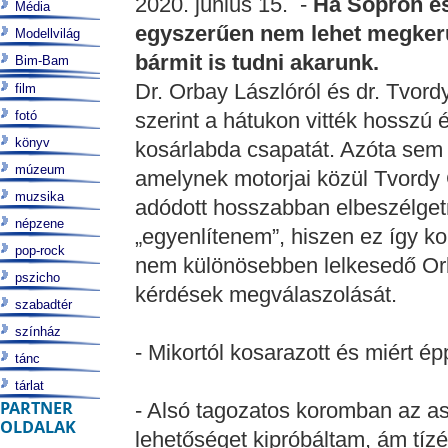
2020. június 15. -
Ha Sopron és 
Média
egyszerűen nem lehet megkerül
Modellvilág
bármit is tudni akarunk.
Bim-Bam
Dr. Orbay Lászlóról és dr. Tvord
film
fotó
szerint a hátukon vitték hosszú 
könyv
kosárlabda csapatát. Azóta sem v
múzeum
amelynek motorjai közül Tvord
muzsika
adódott hosszabban elbeszélget
népzene
„egyenlítenem”, hiszen ez így k
pop-rock
nem különösebben lelkesedő Orbay
pszicho
kérdések megválaszolását.
szabadtér
színház
- Mikortól kosarazott és miért ép
tánc
tárlat
PARTNER
- Alsó tagozatos koromban az as
OLDALAK
lehetőséget kipróbáltam, ám tíz