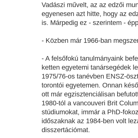
Vadászi művelt, az az edzői mun
egyenesen azt hitte, hogy az ed
is. Márpedig ez - szerintem - ép
- Közben már 1966-ban megszer
- A felsőfokú tanulmányaink be
ketten egyetemi tanársegédek l
1975/76-os tanévben ENSZ-ösztö
torontói egyetemen. Onnan késő
ott már egzisztenciálisan befuto
1980-tól a vancouveri Brit Colu
stúdiumokat, immár a PhD-fokoz
időszaknak az 1984-ben volt le
disszertációmat.