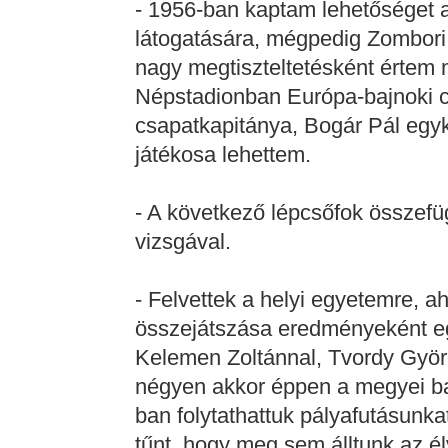
- 1956-ban kaptam lehetőséget 
látogatására, mégpedig Zombori 
nagy megtiszteltetésként értem
Népstadionban Európa-bajnoki c
csapatkapitánya, Bogár Pál egy
játékosa lehettem.
- A következő lépcsőfok összefüg
vizsgával.
- Felvettek a helyi egyetemre, a
összejátszása eredményeként eg
Kelemen Zoltánnal, Tvordy Györg
négyen akkor éppen a megyei b
ban folytathattuk pályafutásunk
tűnt, hogy meg sem álltunk az é