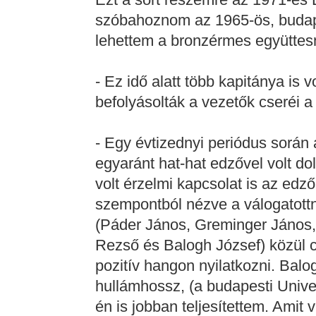
szóbahoznom az 1965-ös, budapes
lehettem a bronzérmes együttes
- Ez idő alatt több kapitánya is
befolyásolták a vezetők cseréi a
- Egy évtizednyi periódus során
egyaránt hat-hat edzővel volt d
volt érzelmi kapcsolat is az edző
szempontból nézve a válogatottn
(Páder János, Greminger János, 
Rezső és Balogh József) közül 
pozitív hangon nyilatkozni. Bal
hullámhossz, (a budapesti Univer
én is jobban teljesítettem. Amit