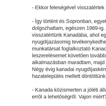
- Ekkor feleségével visszatérte
- Így történt és Sopronban, egy
dolgozhattam, egészen 1989-ig. 
visszatértünk Kanadába, ahol eg
nyugdíjazásomig tevékenykedhe
munkatársat foglalkoztató Kanada
leszerelésemet követően további
alkalmazásban maradtam, majd 
Négy évig kanadai nyugdíjaskén
hazatelepülés mellett döntöttünk
- Kanada közismerten a jóléti ál
erről a lehetőségről. Vajon miért