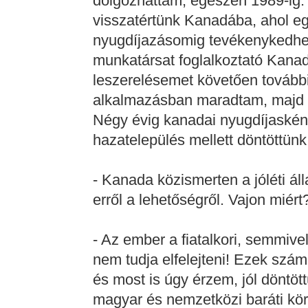
dolgozhattam, egészen 1989-ig. 
visszatértünk Kanadába, ahol eg
nyugdíjazásomig tevékenykedhe
munkatársat foglalkoztató Kanada
leszerelésemet követően további
alkalmazásban maradtam, majd 
Négy évig kanadai nyugdíjaskén
hazatelepülés mellett döntöttünk
- Kanada közismerten a jóléti ál
erről a lehetőségről. Vajon miért
- Az ember a fiatalkori, semmiv
nem tudja elfelejteni! Ezek szá
és most is úgy érzem, jól döntöt
magyar és nemzetközi baráti kör