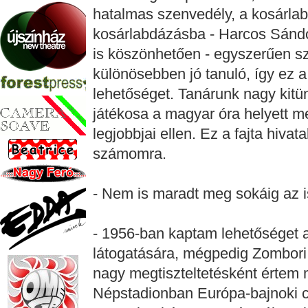
hatalmas szenvedély, a kosárlab
kosárlabdázásba - Harcos Sánd
is köszönhetően - egyszerűen s
különösebben jó tanuló, így ez a
lehetőséget. Tanárunk nagy kitünt
játékosa a magyar óra helyett m
legjobbjai ellen. Ez a fajta hivata
számomra.
- Nem is maradt meg sokáig az isk
- 1956-ban kaptam lehetőséget 
látogatására, mégpedig Zombori 
nagy megtiszteltetésként értem
Népstadionban Európa-bajnoki c