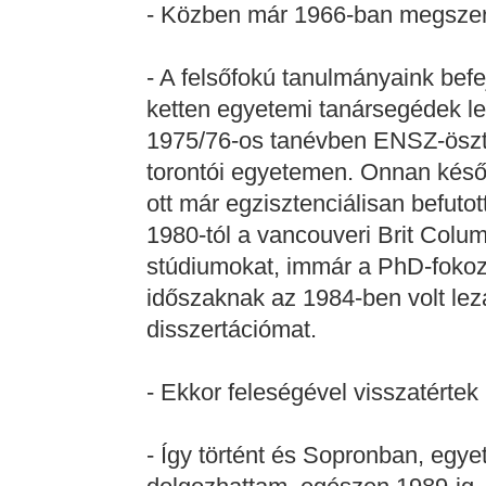
- Közben már 1966-ban megszer
- A felsőfokú tanulmányaink be
ketten egyetemi tanársegédek l
1975/76-os tanévben ENSZ-ösztö
torontói egyetemen. Onnan késő
ott már egzisztenciálisan befuto
1980-tól a vancouveri Brit Colu
stúdiumokat, immár a PhD-fokoz
időszaknak az 1984-ben volt le
disszertációmat.
- Ekkor feleségével visszatérte
- Így történt és Sopronban, egy