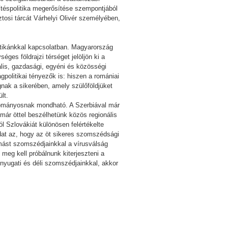
téspolitika megerősítése szempontjából
ztosi tárcát Várhelyi Olivér személyében,
litikánkkal kapcsolatban. Magyarország
ges földrajzi térséget jelöljön ki a
ális, gazdasági, egyéni és közösségi
gpolitikai tényezők is: hiszen a romániai
ágnak a sikerében, amely szülőföldjüket
lt.
yományosnak mondható. A Szerbiával már
már öttel beszélhetünk közös regionális
l Szlovákiát különösen felértékelte
adat az, hogy az öt sikeres szomszédsági
mást szomszédjainkkal a vírusválság
 meg kell próbálnunk kiterjeszteni a
nyugati és déli szomszédjainkkal, akkor