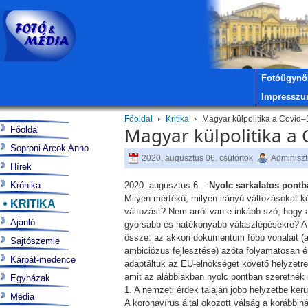
Fotóügynö
Impressz
Főoldal
Kritika
Magyar külpolitika a Covid
Magyar külpolitika a
Főoldal
Soproni Arcok Anno
2020. augusztus 06. csütörtök
Adminiszt
Hírek
Krónika
2020. augusztus 6. -
Nyolc sarkalatos pontb
Milyen mértékű, milyen irányú változásokat ké
KRITIKA
változást? Nem arról van-e inkább szó, hogy a 
Ajánló
gyorsabb és hatékonyabb válaszlépésekre? A ma
össze: az akkori dokumentum főbb vonalait (a g
Sajtószemle
ambiciózus fejlesztése) azóta folyamatosan ér
Kárpát-medence
adaptáltuk az EU-elnökséget követő helyzetre
amit az alábbiakban nyolc pontban szeretnék
Egyházak
1. A nemzeti érdek talaján jobb helyzetbe kerü
Média
A koronavírus által okozott válság a korábbin