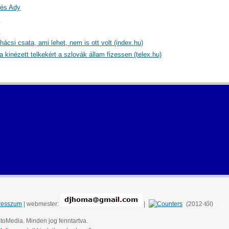
 és Ady
)
)
ácsi csata, ami lehet, nem is ott volt (index.hu)
a kinézett telkekért a szlovák állam fizessen (telex.hu)
resszum
| webmester:
|
(2012-től)
toMedia. Minden jog fenntartva.