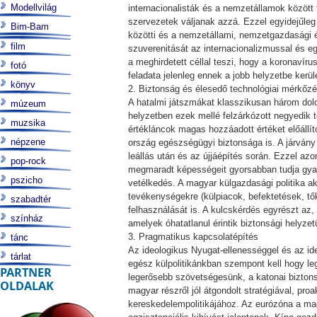
Modellvilág
internacionalisták és a nemzetállamok között
szervezetek váljanak azzá. Ezzel egyidejűle
Bim-Bam
közötti és a nemzetállami, nemzetgazdasági 
film
szuverenitását az internacionalizmussal és e
a meghirdetett céllal teszi, hogy a koronavíru
fotó
feladata jelenleg ennek a jobb helyzetbe kerü
könyv
2. Biztonság és élesedő technológiai mérkőz
A hatalmi játszmákat klasszikusan három dolog
múzeum
helyzetben ezek mellé felzárkózott negyedik
muzsika
értékláncok magas hozzáadott értéket előállít
népzene
ország egészségügyi biztonsága is. A járvány
leállás után és az újjáépítés során. Ezzel azo
pop-rock
megmaradt képességeit gyorsabban tudja gyarap
pszicho
vetélkedés. A magyar külgazdasági politika 
tevékenységekre (külpiacok, befektetések, tő
szabadtér
felhasználását is. A kulcskérdés egyrészt az,
színház
amelyek óhatatlanul érintik biztonsági helyze
3. Pragmatikus kapcsolatépítés
tánc
Az ideologikus Nyugat-ellenességgel és az 
tárlat
egész külpolitikánkban szempont kell hogy leg
PARTNER
legerősebb szövetségesünk, a katonai bizton
OLDALAK
magyar részről jól átgondolt stratégiával, pro
kereskedelempolitikájához. Az eurózóna a ma