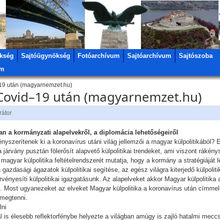
kség
Sajtóügynökség
Fotóarchívum
Sajtóarchívum
Sajtószoba
um
–19 után (magyarnemzet.hu)
 Covid–19 után (magyarnemzet.hu)
rátor
an a kormányzati alapelvekről, a diplomácia lehetőségeiről
nyszerítenek ki a koronavírus utáni világ jellemzői a magyar külpolitikából?
járvány pusztán fölerősít alapvető külpolitikai trendeket, ami viszont rákénys
gyar külpolitika feltételrendszerét mutatja, hogy a kormány a stratégiáját le
azdasági ágazatok külpolitikai segítése, az egész világra kiterjedő külpolitik
vényesíti külpolitikai igazgatásunk. Az alapelveket akkor Magyar külpolitik
. Most ugyanezeket az elveket Magyar külpolitika a koronavírus után címmel 
 megtenni.
lni
ál is élesebb reflektorfénybe helyezte a világban amúgy is zajló hatalmi mec