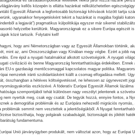
aságpolitikai és társadalompolitikai feltételek nélkül járul hozzá hazánk pénz
világjárvány kellős közepén is ellátta hazánkat nélkülözhetetlen egészségügy
antáló Egyesült Államok a legfontosabb biztonsági kihívások között tartja s
tnerünk, ugyanakkor fenyegetésként tekint a hazánkat is magába foglaló katon
mindenből a legjavát”) pragmatikus külpolitikája egyszer már sikerrel stabiliz
sonló helyzetbe kerültünk. Magyarországnak ez a sikere Európa egészét is 
gok közé tartozik. Folytatni kell!
hagyni, hogy ami Németországban vagy az Egyesült Államokban történik, akár
ét, mint az, ami Oroszországban vagy Kínában megy végbe. Ezért a jobb napo
és. Erre épül a nyugati hatalmakkal alkotott szövetségünk. A nyugati világo
yugati civilizáció és benne Magyarország fenntarthatósága érdekében. Ennek a
utáni EU-s gazdasági mentőcsomaggal kapcsolatos magyar politika. Magyaror
ópai nemzetek iránti szolidaritásként kiállt a csomag elfogadása mellett. Ug
át, összhangban a hétéves költségvetéssel, ne lehessen az úgynevezett jogál
 nyomásgyakorlás eszközévé. A föderatív Európai Egyesült Államok lázálma u
arthatósága szempontjából tehát különösen nagy veszélyt jelentenek a szövetség
ég nem nyertük meg, csak egy csatát. De tegyük hozzá, ennyire fontos, a Nyu
épeznek a demográfiai problémák és az Európára nehezedő migrációs nyomás,
 problémák semmit nem vesztettek a jelentőségükből. A Nyugat fenntarthatós
zése biztosíthatja, hogy polgáraik szabadságát, biztonságát és jólétét hat
s barátság fundamentuma.
Európai Unió járványügyben produkált, nem változtat azon, hogy az Európai 