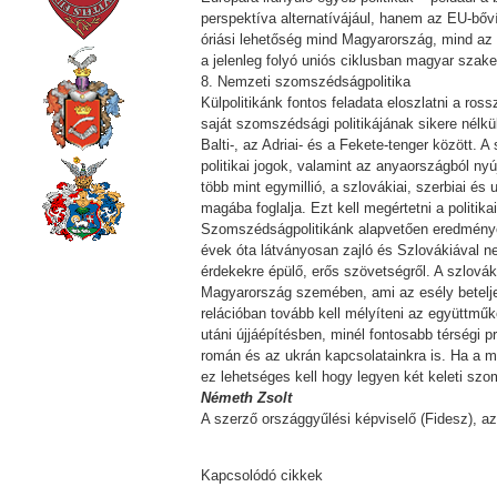
perspektíva alternatívájául, hanem az EU-bő
óriási lehetőség mind Magyarország, mind az E
a jelenleg folyó uniós ciklusban magyar szake
8. Nemzeti szomszédságpolitika
Külpolitikánk fontos feladata eloszlatni a r
saját szomszédsági politikájának sikere nélkül
Balti-, az Adriai- és a Fekete-tenger között
politikai jogok, valamint az anyaországból ny
több mint egymillió, a szlovákiai, szerbiai és
magába foglalja. Ezt kell megértetni a politi
Szomszédságpolitikánk alapvetően eredménye
évek óta látványosan zajló és Szlovákiával n
érdekekre épülő, erős szövetségről. A szlovák
Magyarország szemében, ami az esély beteljesí
relációban tovább kell mélyíteni az együttm
utáni újjáépítésben, minél fontosabb térségi 
román és az ukrán kapcsolatainkra is. Ha a m
ez lehetséges kell hogy legyen két keleti sz
Németh Zsolt
A szerző országgyűlési képviselő (Fidesz), a
Kapcsolódó cikkek