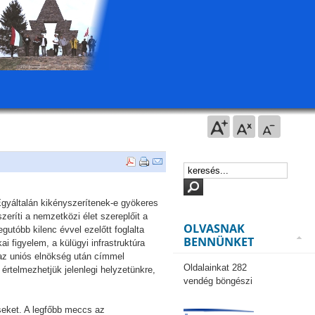
 Egyáltalán kikényszerítenek-e gyökeres
zeríti a nemzetközi élet szereplőit a
OLVASNAK
gutóbb kilenc évvel ezelőtt foglalta
BENNÜNKET
ai figyelem, a külügyi infrastruktúra
a az uniós elnökség után címmel
Oldalainkat 282
értelmezhetjük jelenlegi helyzetünkre,
vendég böngészi
cseket. A legfőbb meccs az