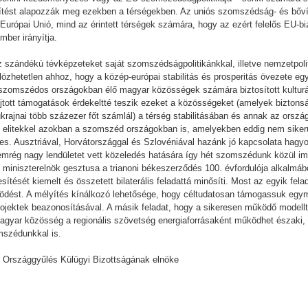
vítést alapozzák meg ezekben a térségekben. Az uniós szomszédság- és bőví
urópai Unió, mind az érintett térségek számára, hogy az ezért felelős EU-bi
mber irányítja.
ossz szándékú tévképzeteket saját szomszédságpolitikánkkal, illetve nemzetpo
özhetetlen ahhoz, hogy a közép-európai stabilitás és prosperitás övezete egysé
. A szomszédos országokban élő magyar közösségek számára biztosított kultur
újtott támogatások érdekeltté teszik ezeket a közösségeket (amelyek biztonsá
 ukrajnai több százezer főt számlál) a térség stabilitásában és annak az orsz
kai elitekkel azokban a szomszéd országokban is, amelyekben eddig nem sikerü
s. Ausztriával, Horvátországgal és Szlovéniával hazánk jó kapcsolata hag
emrég nagy lendületet vett közeledés hatására így hét szomszédunk közül im
 miniszterelnök gesztusa a trianoni békeszerződés 100. évfordulója alkalmábó
tését kiemelt és összetett bilaterális feladattá minősíti. Most az egyik fel
űködést. A mélyítés kínálkozó lehetősége, hogy céltudatosan támogassuk egy
projektek beazonosításával. A másik feladat, hogy a sikeresen működő modellt
agyar közösség a regionális szövetség energiaforrásaként működhet északi, 
omszédunkkal is.
z Országgyűlés Külügyi Bizottságának elnöke