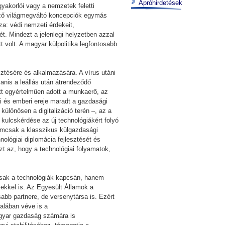
Apróhirdetések
yakorlói vagy a nemzetek feletti
böző világmegváltó koncepciók egymás
a: védi nemzeti érdekeit,
t. Mindezt a jelenlegi helyzetben azzal
tt volt. A magyar külpolitika legfontosabb
sztésére és alkalmazására. A vírus utáni
nis a leállás után átrendeződő
ett egyértelműen adott a munkaerő, az
i és emberi ereje maradt a gazdasági
különösen a digitalizáció terén –, az a
 kulcskérdése az új technológiákért folyó
nemcsak a klasszikus külgazdasági
ológiai diplomácia fejlesztését és
zt az, hogy a technológiai folyamatok,
csak a technológiák kapcsán, hanem
yekkel is. Az Egyesült Államok a
bb partnere, de versenytársa is. Ezért
talában véve is a
agyar gazdaság számára is