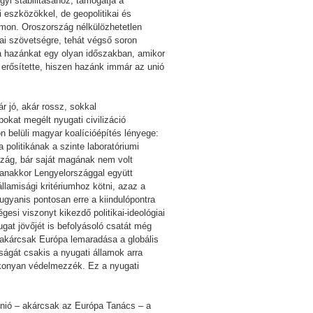
ügyi stabilitásához, támogatja a
i eszközökkel, de geopolitikai és
zámon. Oroszország nélkülözhetetlen
ai szövetségre, tehát végső soron
álta hazánkat egy olyan időszakban, amikor
erősítette, hiszen hazánk immár az unió
 jó, akár rossz, sokkal
kat megélt nyugati civilizáció
n belüli magyar koalícióépítés lényege:
 politikának a szinte laboratóriumi
szág, bár saját magának nem volt
yanakkor Lengyelországgal együtt
lamisági kritériumhoz kötni, azaz a
gyanis pontosan erre a kiindulópontra
esi viszonyt kikezdő politikai-ideológiai
gat jövőjét is befolyásoló csatát még
 akárcsak Európa lemaradása a globális
ágát csakis a nyugati államok arra
ékonyan védelmezzék. Ez a nyugati
Unió – akárcsak az Európa Tanács – a