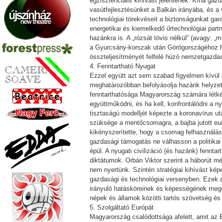
egzisztenciális kihívást jelentenek. Kína gazd
vasútfejlesztésünket a Balkán irányába, és a 
technológiai törekvéseit a biztonságunkat gar
energetikai és kiemelkedő űrtechnológiai par
hazánkra is. A „rózsát tövis nélkül” (avagy: „
a Gyurcsány-korszak után Görögországéhoz ha
összteljesítményét felfelé húzó nemzetgazdasá
4. Fenntartható Nyugat
Ezzel együtt azt sem szabad figyelmen kívül 
meghatározóbban befolyásolja hazánk helyzet
fenntarthatósága Magyarország számára létkérd
együttműködni, és ha kell, konfrontálódni a n
tisztaságú modelljét képezte a koronavírus 
szüksége a mentőcsomagra, a bajba jutott eur
kikényszerítette, hogy a csomag felhasználás
gazdasági támogatás ne válhasson a politikai
épül. A nyugati civilizáció (és hazánk) fennt
diktátumok. Orbán Viktor szerint a háborút m
nem nyertünk. Szintén stratégiai kihívást k
gazdasági és technológiai versenyben. Ezek a
irányuló hatásköreinek és képességének megőr
népek és államok közötti tartós szövetség é
5. Szolgáltató Európát
Magyarország csalódottsága afelett, amit az 