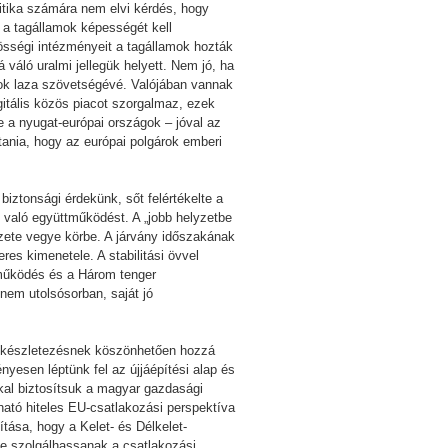
litika számára nem elvi kérdés, hogy
 a tagállamok képességét kell
össégi intézményeit a tagállamok hozták
 váló uralmi jellegük helyett. Nem jó, ha
ágok laza szövetségévé. Valójában vannak
gitális közös piacot szorgalmaz, ezek
e a nyugat-európai országok – jóval az
tania, hogy az európai polgárok emberi
biztonsági érdekünk, sőt felértékelte a
n való együttműködést. A „jobb helyzetbe
ezete vegye körbe. A járvány időszakának
res kimenetele. A stabilitási övvel
tműködés és a Három tenger
nem utolsósorban, saját jó
yi készletezésnek köszönhetően hozzá
yesen léptünk fel az újjáépítési alap és
kkal biztosítsuk a magyar gazdasági
ható hiteles EU-csatlakozási perspektíva
tása, hogy a Kelet- és Délkelet-
se szolgálhassanak a csatlakozási