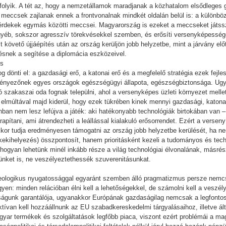
 folyik. A tét az, hogy a nemzetállamok maradjanak a közhatalom elsődleges g
g meccsek zajlanak ennek a frontvonalnak mindkét oldalán belül is: a külön
érdekek egymás közötti meccsei. Magyarország is ezeket a meccseket játssz
gyéb, sokszor agresszív törekvésekkel szemben, és erősíti versenyképességé
st követő újjáépítés után az ország kerüljön jobb helyzetbe, mint a járvány elő
lésnek a segítése a diplomácia eszközeivel.
és
 dönti el: a gazdasági erő, a katonai erő és a megfelelő stratégia ezek fejle
 tényezőnek egyes országok egészségügyi állapota, egészségbiztonsága. Ugya
ó szakaszai oda fognak települni, ahol a versenyképes üzleti környezet mell
 elmúltával majd kiderül, hogy ezek tükrében kinek mennyi gazdasági, katona
nban nem lesz lefújva a játék: aki hatékonyabb technológiák birtokában van – 
ítani, ami átrendezheti a leállással kialakuló erősorrendet. Ezért a verseny
akkor tudja eredményesen támogatni az ország jobb helyzetbe kerülését, ha 
kekihelyezés) összpontosít, hanem prioritásként kezeli a tudományos és techn
 hogyan lehetünk minél inkább része a világ technológiai élvonalának, másrés
tünket is, ne veszélyeztethessék szuverenitásunkat.
ideologikus nyugatossággal egyaránt szemben álló pragmatizmus persze nem
yen: minden relációban élni kell a lehetőségekkel, de számolni kell a veszél
ságunk garantálója, ugyanakkor Európának gazdaságilag nemcsak a legfontosa
aktívan kell hozzáállnunk az EU szabadkereskedelmi tárgyalásaihoz, illetve ál
gyar termékek és szolgáltatások legfőbb piaca, viszont ezért problémái a m