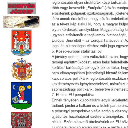
legfontosabb olyan struktúrák közé tartoznak,
több vagy kevesebb „Európára” (közös európa
erősíteniük polgáraik szabadságának, jólétén
létre annak érdekében, hogy közös érdekeiket 
az a téves kép alakul ki, hogy a magyar külpo
olyan kérdések, amelyekben Magyarország kifej
ugyanis erősítenék a tagállamok biztonságát,
Európai Unió előtt – az Európa Tanácsot is. 
jogai és biztonságos élethez való joga egysze
6. Közép-európai stabilitási öv
A járvány semmit sem változtatott azon, hogy 
térségi együttműködést, ezen belül felértékel
kerülés” tartósságának egyik biztosítéka, ho
nem elhanyagolható jelentőségű biztató fejlemé
kapcsolatos politikánk legfontosabb eszköze
kezdeményezés igénybevételével, másrészt az
szomszédsági politikánk, beleértve a nemzetpo
7. Hiteles EU-perspektíva
Ennek fényében külpolitikánk egyik legjelen
tudtunk járulni a balkáni és a keleti partne
a pénzügyi perspektíva vitája során a viszony
újjáépítés húzóhatását ezekre a térségekre. 
nélkül. Ezért alapvető törekvésünk az EU bőví
Európára irányuló egyéb politikák – például