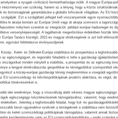
 amelyeken a nyugati civilizáció fenntarthatósága múlik. A magyar Európa-po
i intézményre) van szükség, hanem az a lényeg, hogy a közös struktúráknak
ek és biztonságának garantálására a globális kihívások világában. Az EU köz
szolgálják. Ezt a szolgáltató jelleget kell visszanyerniük egyre nyomasztóbbá
litika le akarja bontani az Európai Uniót vagy át akarja szervezni a tagorsz
ezetten mélyíteni szeretné az integrációt: például európai hadsereget és di
 illetve versenyképességét. A tagállamok megerősítése érdekében hozták létr
Az Európa Tanács közelgő, 2021-es magyar elnökségének is azt kell előmozdí
rre, egymást feltételezve érvényesüljenek.
Közép-, Kelet- és Délkelet-Európa stabilitása és prosperitása a legfontosabb 
te az egészségügyet, és regionális feladattá is tette a gazdasági újjáépítésbe
gy országunkat minden irányból a stabilitás, a prosperitás és az egészség öv
nye a lengyel elnökválasztás geopolitikai és térségpolitikai szempontból sike
 egyrészt a közép-európai gazdasági térség megteremtése a visegrádi együt
 EU szomszédság- és bővítéspolitikájának proaktív alakítása, és végül, de 
litikai törekvéseinket is.
tősebb idei eredménye, hogy a vírusválság alatti sikeres magyar egészségüg
rországok egészségügyi készletezésének támogatásához, valamint, hogy eredmén
 érdekében. Jelenleg a legfontosabb feladat, hogy kül- és gazdaságpolitikán
Hosszabb távon ugyanakkor ezeknek a térségeknek a stabilitása nem biztosít
tési és keleti szomszédsági politikájának támogatása, valamint annak biztosí
 a berlini kezdeményezés vagy az EU szomszédságpolitikája – senki számára 