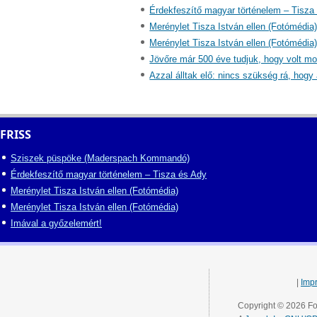
Érdekfeszítő magyar történelem – Tisza
Merénylet Tisza István ellen (Fotómédia
Merénylet Tisza István ellen (Fotómédia
Jövőre már 500 éve tudjuk, hogy volt moh
Azzal álltak elő: nincs szükség rá, hogy 
FRISS
Sziszek püspöke (Maderspach Kommandó)
Érdekfeszítő magyar történelem – Tisza és Ady
Merénylet Tisza István ellen (Fotómédia)
Merénylet Tisza István ellen (Fotómédia)
Imával a győzelemért!
|
Imp
Copyright © 2026 Fo