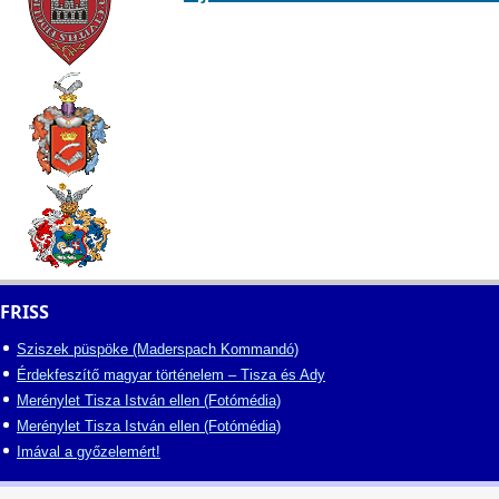
FRISS
Sziszek püspöke (Maderspach Kommandó)
Érdekfeszítő magyar történelem – Tisza és Ady
Merénylet Tisza István ellen (Fotómédia)
Merénylet Tisza István ellen (Fotómédia)
Imával a győzelemért!