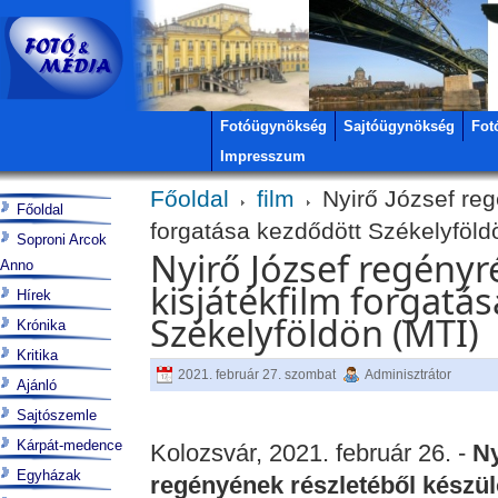
Fotóügynökség
Sajtóügynökség
Fot
Impresszum
Főoldal
film
Nyirő József reg
Főoldal
forgatása kezdődött Székelyföld
Soproni Arcok
Nyirő József regényr
Anno
kisjátékfilm forgatá
Hírek
Székelyföldön (MTI)
Krónika
Kritika
2021. február 27. szombat
Adminisztrátor
Ajánló
Sajtószemle
Kárpát-medence
Kolozsvár, 2021. február 26. -
Ny
Egyházak
regényének részletéből készül