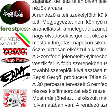
zajlanak, de lesz talán olyan jel
nézők arcára.
A rendező a téli székelyföldi kül
tett. Megjegyezte: nem könnyű m
áramellátást, a melegedő szünet
nagy olvadások is gondot okozn
mostani forgatási napokon sikerül
őszre biztosan elkészül a kisfilm
A Szemfedő jeleneteit Gyimesbe
veszik fel. A főbb szerepekben Pá
további szereplők kiválasztása 
Sepsi Gergő, producere Tálas G
A 30 percesre tervezett Szemfed
részes kisfilmsorozat első része
Most már jöhetsz... elkészült m
folyamatában van. A rendező szer