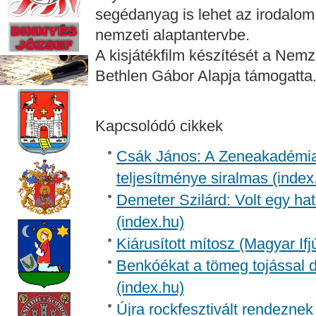
segédanyag is lehet az irodalom
nemzeti alaptantervbe.
A kisjátékfilm készítését a Nemz
Bethlen Gábor Alapja támogatta
Kapcsolódó cikkek
Csák János: A Zeneakadémia 
teljesítménye siralmas (index
Demeter Szilárd: Volt egy ha
(index.hu)
Kiárusított mítosz (Magyar Ifj
Benkóékat a tömeg tojással do
(index.hu)
Újra rockfesztivált rendeznek