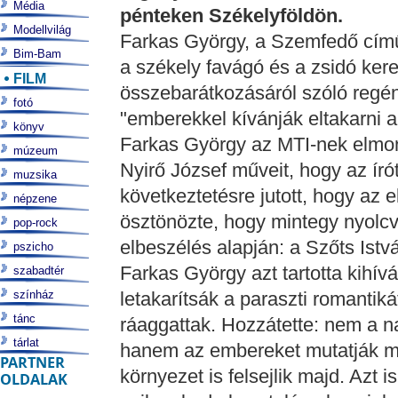
Média
pénteken Székelyföldön.
Modellvilág
Farkas György, a Szemfedő című
Bim-Bam
a székely favágó és a zsidó ker
FILM
összebarátkozásáról szóló regén
fotó
"emberekkel kívánják eltakarni a 
könyv
Farkas György az MTI-nek elmon
múzeum
Nyirő József műveit, hogy az írót
muzsika
következtetésre jutott, hogy az e
népzene
ösztönözte, hogy mintegy nyolcv
pop-rock
elbeszélés alapján: a Szőts Istv
pszicho
Farkas György azt tartotta kihív
szabadtér
színház
letakarítsák a paraszti romantik
tánc
ráaggattak. Hozzátette: nem a na
tárlat
hanem az embereket mutatják me
PARTNER
környezet is felsejlik majd. Azt
OLDALAK