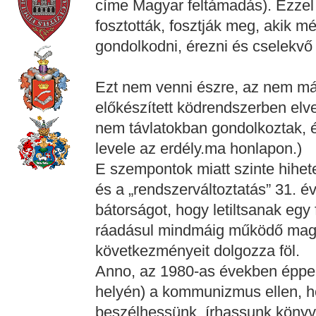
címe Magyar feltámadás). Ezzel
fosztották, fosztják meg, akik
gondolkodni, érezni és cselekvő t
Ezt nem venni észre, az nem más, 
előkészített ködrendszerben elve
nem távlatokban gondolkoztak, és
levele az erdély.ma honlapon.)
E szempontok miatt szinte hihet
és a „rendszerváltoztatás” 31. év
bátorságot, hogy letiltsanak egy
ráadásul mindmáig működő magy
következményeit dolgozza föl.
Anno, az 1980-as években éppe
helyén) a kommunizmus ellen, 
beszélhessünk, írhassunk könyve