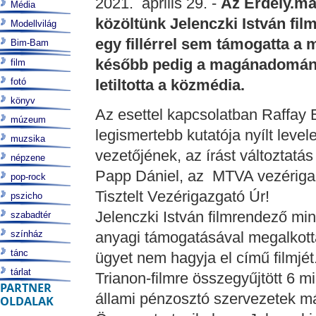
2021. április 29. -
Az Erdély.ma 
Média
közöltünk Jelenczki István fil
Modellvilág
egy fillérrel sem támogatta a 
Bim-Bam
később pedig a magánadományo
film
fotó
letiltotta a közmédia.
könyv
Az esettel kapcsolatban Raffay E
múzeum
legismertebb kutatója nyílt leve
muzsika
vezetőjének, az írást változtatá
népzene
Papp Dániel, az MTVA vezériga
pop-rock
Tisztelt Vezérigazgató Úr!
pszicho
Jelenczki István filmrendező min
szabadtér
színház
anyagi támogatásával megalkotta
tánc
ügyet nem hagyja el című filmjét
tárlat
Trianon-filmre összegyűjtött 6 mil
PARTNER
állami pénzosztó szervezetek más
OLDALAK