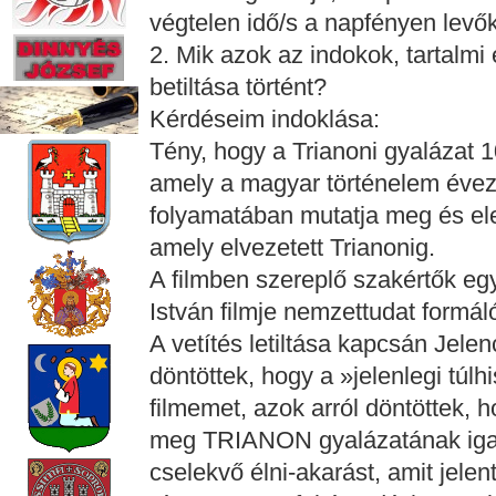
végtelen idő/s a napfényen levőke
2. Mik azok az indokok, tartalmi
betiltása történt?
Kérdéseim indoklása:
Tény, hogy a Trianoni gyalázat 10
amely a magyar történelem évez
folyamatában mutatja meg és ele
amely elvezetett Trianonig.
A filmben szereplő szakértők eg
István filmje nemzettudat formál
A vetítés letiltása kapcsán Jelen
döntöttek, hogy a »jelenlegi túlh
filmemet, azok arról döntöttek,
meg TRIANON gyalázatának igaz t
cselekvő élni-akarást, amit jele