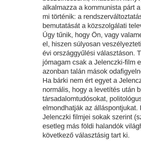
alkalmazza a kommunista párt a c
mi történik: a rendszerváltoztatá
bemutatását a közszolgálati tel
Úgy tűnik, hogy Ön, vagy valamel
el, hiszen súlyosan veszélyeztet
évi országgyűlési választáson. Tá
jómagam csak a Jelenczki-film e
azonban talán mások odafigyelnek
Ha bárki nem ért egyet a Jelencz
normális, hogy a levetítés után 
társadalomtudósokat, politológ
elmondhatják az álláspontjukat.
Jelenczki filmjei sokak szerint (
esetleg más földi halandók vilá
következő választásig tart ki.