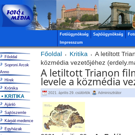
Fotóügynökség
Sajtóügynökség
Fot
Impresszum
Főoldal
Kritika
A letiltott Tri
Főoldal
közmédia vezetőjéhez (erdely.m
Soproni Arcok
A letiltott Trianon fi
Anno
levele a közmédia ve
Hírek
Krónika
2021. április 29. csütörtök
Adminisztrátor
KRITIKA
Ajánló
Sajtószemle
Kárpát-medence
Egyházak