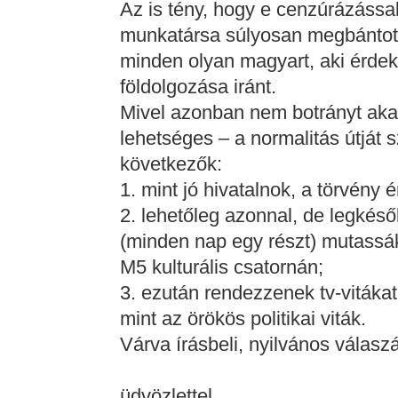
Az is tény, hogy e cenzúrázással
munkatársa súlyosan megbántotta
minden olyan magyart, aki érdek
földolgozása iránt.
Mivel azonban nem botrányt ak
lehetséges – a normalitás útját 
következők:
1. mint jó hivatalnok, a törvény
2. lehetőleg azonnal, de legkéső
(minden nap egy részt) mutassák 
M5 kulturális csatornán;
3. ezután rendezzenek tv-vitáka
mint az örökös politikai viták.
Várva írásbeli, nyilvános válaszá
üdvözlettel