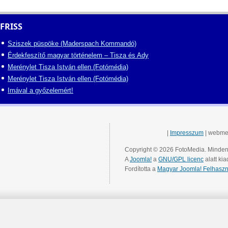
FRISS
Sziszek püspöke (Maderspach Kommandó)
Érdekfeszítő magyar történelem – Tisza és Ady
Merénylet Tisza István ellen (Fotómédia)
Merénylet Tisza István ellen (Fotómédia)
Imával a győzelemért!
|
Impresszum
| webme
Copyright © 2026 FotoMedia. Minden 
A
Joomla!
a
GNU/GPL licenc
alatt kia
Fordította a
Magyar Joomla! Felhaszn