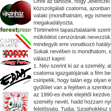
Önre az tartozik, hogy Jelenczki 
közszolgálati csatorna, azonban 
valaki (mondhatnám, egy ismeret
megakadályozta.
Történelmi tapasztalataink szeri
működést cenzúrának nevezzük, 
mindegyik erre vonatkozó hatályo
Sokak nevében is mondhatom, ez
választ kapni:
1. Név szerint ki az a személy, a
csatorna igazgatójának a film b
csiripelik, hogy talán egy olyan 
gyűlölet van a fejében a szent
az 1990-es évek elejétől kezdve
személy nevét, hadd hozzam nyi
felelősség. Tudja, Szophoklész s