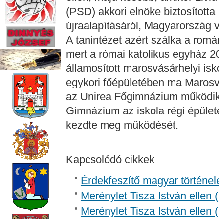
(PSD) akkori elnöke biztosította
újraalapításáról, Magyarország v
A tanintézet azért szálka a rom
mert a római katolikus egyház 2
államosított marosvásárhelyi isk
egykori főépületében ma Marosvá
az Unirea Főgimnázium működik.
Gimnázium az iskola régi épüle
kezdte meg működését.
Kapcsolódó cikkek
Érdekfeszítő magyar történel
Merénylet Tisza István ellen 
Merénylet Tisza István ellen 