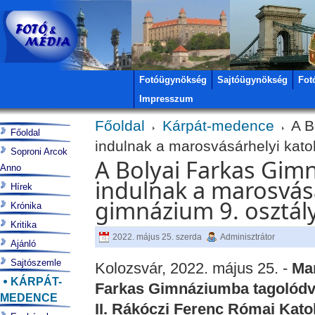
Fotóügynökség
Sajtóügynökség
Fot
Impresszum
Főoldal
Kárpát-medence
A B
Főoldal
indulnak a marosvásárhelyi kato
Soproni Arcok
A Bolyai Farkas Gim
Anno
indulnak a marosvásá
Hírek
gimnázium 9. osztály
Krónika
Kritika
2022. május 25. szerda
Adminisztrátor
Ajánló
Sajtószemle
Kolozsvár, 2022. május 25. -
Mar
KÁRPÁT-
Farkas Gimnáziumba tagolódva
MEDENCE
II. Rákóczi Ferenc Római Kato