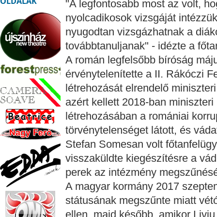
OLDALAK
"A legfontosabb most az volt, ho
nyolcadikosok vizsgáját intézzü
nyugodtan vizsgázhatnak a diáko
továbbtanuljanak" - idézte a főta
A román legfelsőbb bíróság máju
érvénytelenítette a II. Rákóczi
létrehozását elrendelő miniszter
azért kellett 2018-ban miniszteri 
létrehozásában a romániai korr
törvénytelenséget látott, és vád
Stefan Somesan volt főtanfelügye
visszaküldte kiegészítésre a vád
perek az intézmény megszűnésé
A magyar kormány 2017 szeptembe
státusának megszűnte miatt vé
ellen, majd később, amikor Livi