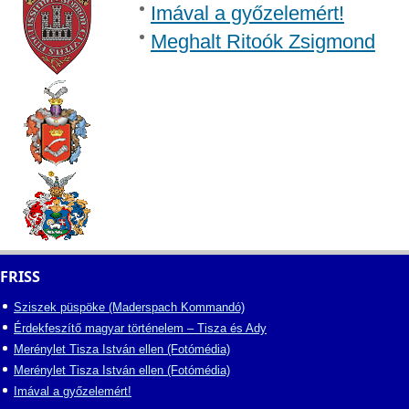
Imával a győzelemért!
Meghalt Ritoók Zsigmond
FRISS
Sziszek püspöke (Maderspach Kommandó)
Érdekfeszítő magyar történelem – Tisza és Ady
Merénylet Tisza István ellen (Fotómédia)
Merénylet Tisza István ellen (Fotómédia)
Imával a győzelemért!