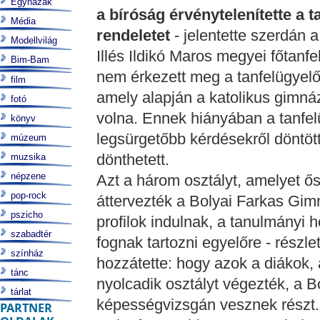
Egyházak
a bíróság érvénytelenítette a t
Média
rendeletet
- jelentette szerdán a
Modellvilág
Illés Ildikó Maros megyei főtanf
Bim-Bam
nem érkezett meg a tanfelügyelő
film
amely alapján a katolikus gimná
fotó
volna. Ennek hiányában a tanfel
könyv
legsürgetőbb kérdésekről döntöt
múzeum
dönthetett.
muzsika
népzene
Azt a három osztályt, amelyet őss
pop-rock
áttervezték a Bolyai Farkas Gi
pszicho
profilok indulnak, a tanulmányi h
szabadtér
fognak tartozni egyelőre - részlete
színház
hozzátette: hogy azok a diákok,
tánc
nyolcadik osztályt végezték, a B
tárlat
képességvizsgán vesznek részt.
PARTNER