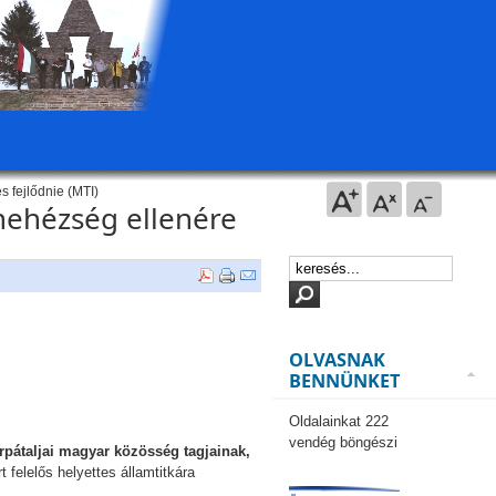
 fejlődnie (MTI)
nehézség ellenére
OLVASNAK
BENNÜNKET
Oldalainkat 222
vendég böngészi
pátaljai magyar közösség tagjainak,
t felelős helyettes államtitkára