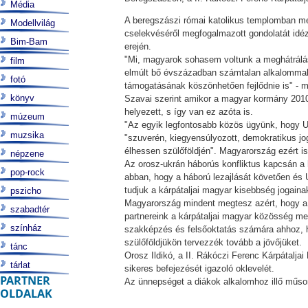
Média
A beregszászi római katolikus templomban meg
Modellvilág
cselekvéséről megfogalmazott gondolatát idéz
Bim-Bam
erején.
"Mi, magyarok sohasem voltunk a meghátrálás 
film
elmúlt bő évszázadban számtalan alkalommal 
fotó
támogatásának köszönhetően fejlődnie is" - 
könyv
Szavai szerint amikor a magyar kormány 2010-tő
helyezett, s így van ez azóta is.
múzeum
"Az egyik legfontosabb közös ügyünk, hogy Uk
muzsika
"szuverén, kiegyensúlyozott, demokratikus jo
élhessen szülőföldjén". Magyarország ezért is 
népzene
Az orosz-ukrán háborús konfliktus kapcsán a h
pop-rock
abban, hogy a háború lezajlását követően és
tudjuk a kárpátaljai magyar kisebbség jogainak
pszicho
Magyarország mindent megtesz azért, hogy a 
szabadtér
partnereink a kárpátaljai magyar közösség me
színház
szakképzés és felsőoktatás számára ahhoz, 
szülőföldjükön tervezzék tovább a jövőjüket.
tánc
Orosz Ildikó, a II. Rákóczi Ferenc Kárpátalj
tárlat
sikeres befejezését igazoló oklevelét.
PARTNER
Az ünnepséget a diákok alkalomhoz illő műsor
OLDALAK