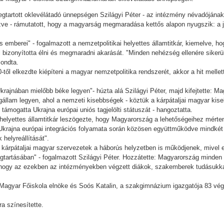
tartott oklevélátadó ünnepségen Szilágyi Péter - az intézmény névadójának,
ve - rámutatott, hogy a magyarság megmaradása kettős alapon nyugszik: a jó
emberei" - fogalmazott a nemzetpolitikai helyettes államtitkár, kiemelve, h
bizonyította élni és megmaradni akarását. "Minden nehézség ellenére siker
mondta.
l elkezdte kiépíteni a magyar nemzetpolitika rendszerét, akkor a hit mellett 
rajnában mielőbb béke legyen"- húzta alá Szilágyi Péter, majd kifejtette: M
gállam legyen, ahol a nemzeti kisebbségek - köztük a kárpátaljai magyar ki
támogatta Ukrajna európai uniós tagjelölti státuszát - hangoztatta.
elyettes államtitkár leszögezte, hogy Magyarország a lehetőségeihez mérten s
 Ukrajna európai integrációs folyamata során közösen együttműködve mindkét
 helyreállítását".
kárpátaljai magyar szervezetek a háborús helyzetben is működjenek, mivel 
gtartásában" - fogalmazott Szilágyi Péter. Hozzátette: Magyarország minden
hogy az ezekben az intézményekben végzett diákok, szakemberek tudásukkal
ai Magyar Főiskola elnöke és Soós Katalin, a szakgimnázium igazgatója 83 vé
a színesítette.