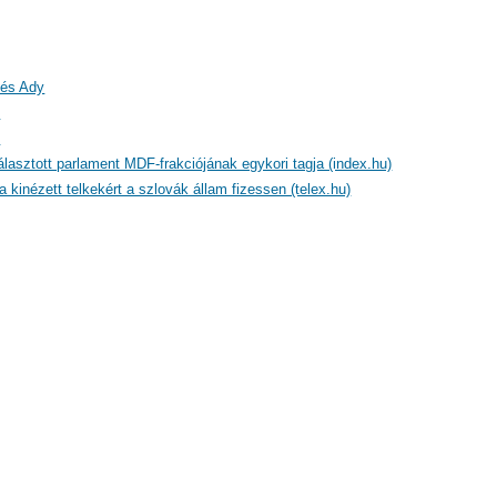
 és Ady
)
)
lasztott parlament MDF-frakciójának egykori tagja (index.hu)
a kinézett telkekért a szlovák állam fizessen (telex.hu)