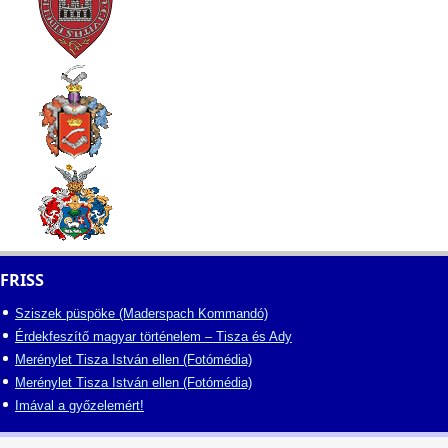
FRISS
Sziszek püspöke (Maderspach Kommandó)
Érdekfeszítő magyar történelem – Tisza és Ady
Merénylet Tisza István ellen (Fotómédia)
Merénylet Tisza István ellen (Fotómédia)
Imával a győzelemért!