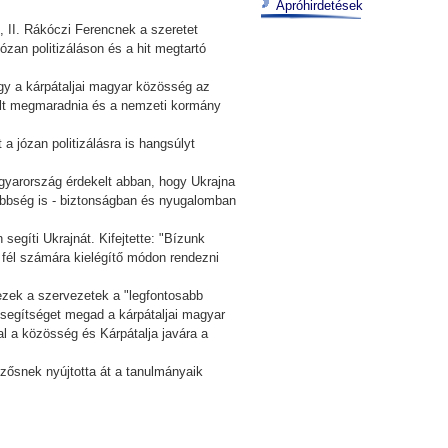
Apróhirdetések
 II. Rákóczi Ferencnek a szeretet
zan politizáláson és a hit megtartó
ogy a kárpátaljai magyar közösség az
ült megmaradnia és a nemzeti kormány
a józan politizálásra is hangsúlyt
agyarország érdekelt abban, hogy Ukrajna
sebbség is - biztonságban és nyugalomban
egíti Ukrajnát. Kifejtette: "Bízunk
 fél számára kielégítő módon rendezni
ezek a szervezetek a "legfontosabb
 segítséget megad a kárpátaljai magyar
 a közösség és Kárpátalja javára a
gzősnek nyújtotta át a tanulmányaik