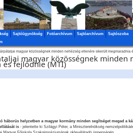
kség
Sajtóügynökség
Fotóarchívum
Sajtóarchívum
Sajtószoba
um
 kárpátaljai magyar közösségnek minden nehézség ellenére sikerült megmaradnia és
rpátaljai magyar közösségnek minden 
és fejlődnie (MTI)
jtó háborús helyzetben a magyar kormány minden segítséget megad a kár
ellátását is
- jelentette ki Szilágyi Péter, a Miniszterelnökség nemzetpolitikáér
ljai Magyar Főiskola Szakgimnáziumának oklevélátadó ünnepségén.