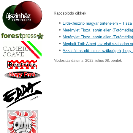
Kapcsolódó cikkek
Érdekfeszítő magyar történelem – Tisza
Merénylet Tisza István ellen (Fotómédia
Merénylet Tisza István ellen (Fotómédia
Meghalt Tóth Albert, az első szabadon vá
Azzal álltak elő: nincs szükség rá, hogy 
Módosítás dátuma: 2022. július 08. péntek