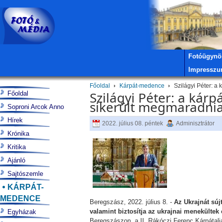
Fotóügynö
Impressz
Főoldal
Kárpát-medence
Szilágyi Péter: a
Szilágyi Péter: a ká
Főoldal
sikerült megmaradnia 
Soproni Arcok Anno
Hírek
2022. július 08. péntek
Adminisztrátor
Krónika
Kritika
Ajánló
Sajtószemle
KÁRPÁT-
MEDENCE
Beregszász, 2022. július 8. -
Az Ukrajnát sú
valamint biztosítja az ukrajnai menekültek 
Egyházak
Beregszászon, a II. Rákóczi Ferenc Kárpáta