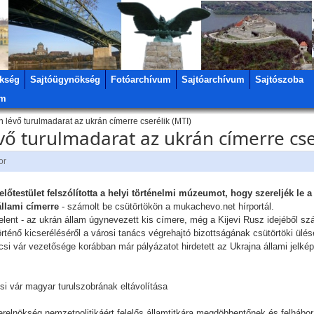
kség
Sajtóügynökség
Fotóarchívum
Sajtóarchívum
Sajtószoba
um
 lévő turulmadarat az ukrán címerre cserélik (MTI)
ő turulmadarat az ukrán címerre cse
or
lőtestület felszólította a helyi történelmi múzeumot, hogy szereljék le
állami címerre
- számolt be csütörtökön a mukachevo.net hírportál.
elent - az ukrán állam úgynevezett kis címere, még a Kijevi Rusz idejéből sz
rténő kicseréléséről a városi tanács végrehajtó bizottságának csütörtöki ülés
csi vár vezetősége korábban már pályázatot hirdetett az Ukrajna állami jelké
i vár magyar turulszobrának eltávolítása
terelnökség nemzetpolitikáért felelős államtitkára megdöbbentőnek és felháb