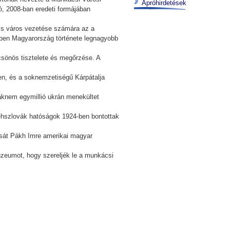
Apróhirdetések
ó, 2008-ban eredeti formájában
cs város vezetése számára az a
özben Magyarország története legnagyobb
csönös tisztelete és megőrzése. A
len, és a soknemzetiségű Kárpátalja
aknem egymillió ukrán menekültet
csehszlovák hatóságok 1924-ben bontottak
zását Pákh Imre amerikai magyar
múzeumot, hogy szereljék le a munkácsi