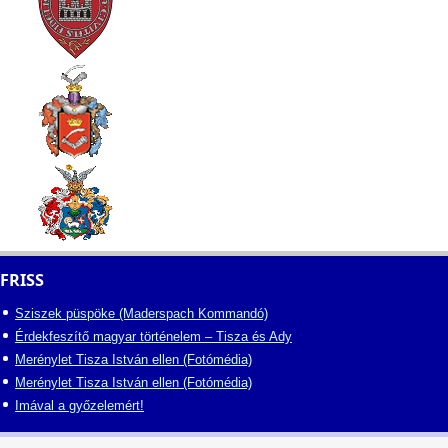
FRISS
Sziszek püspöke (Maderspach Kommandó)
Érdekfeszítő magyar történelem – Tisza és Ady
Merénylet Tisza István ellen (Fotómédia)
Merénylet Tisza István ellen (Fotómédia)
Imával a győzelemért!