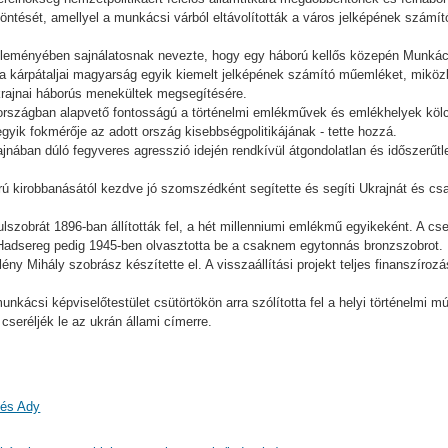
öntését, amellyel a munkácsi várból eltávolították a város jelképének számít
özleményében sajnálatosnak nevezte, hogy egy háború kellős közepén Munká
t a kárpátaljai magyarság egyik kiemelt jelképének számító műemléket, mik
ukrajnai háborús menekültek megsegítésére.
ó országban alapvető fontosságú a történelmi emlékművek és emlékhelyek köl
ik fokmérője az adott ország kisebbségpolitikájának - tette hozzá.
ajnában dúló fegyveres agresszió idején rendkívül átgondolatlan és időszerűt
ú kirobbanásától kezdve jó szomszédként segítette és segíti Ukrajnát és cs
ulszobrát 1896-ban állították fel, a hét millenniumi emlékmű egyikeként. A 
Hadsereg pedig 1945-ben olvasztotta be a csaknem egytonnás bronzszobrot.
ény Mihály szobrász készítette el. A visszaállítási projekt teljes finanszíro
unkácsi képviselőtestület csütörtökön arra szólította fel a helyi történelmi 
cseréljék le az ukrán állami címerre.
 és Ady