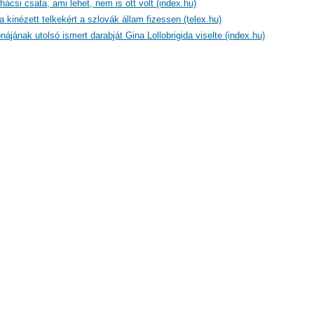
ácsi csata, ami lehet, nem is ott volt (index.hu)
a kinézett telkekért a szlovák állam fizessen (telex.hu)
onájának utolsó ismert darabját Gina Lollobrigida viselte (index.hu)