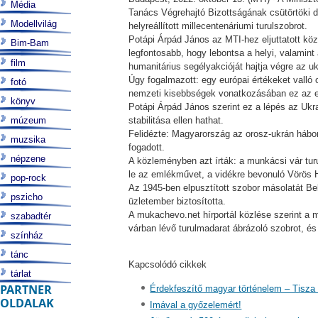
Média
Tanács Végrehajtó Bizottságának csütörtöki d
Modellvilág
helyreállított millecentenáriumi turulszobrot.
Potápi Árpád János az MTI-hez eljuttatott k
Bim-Bam
legfontosabb, hogy lebontsa a helyi, valamin
film
humanitárius segélyakcióját hajtja végre az 
Úgy fogalmazott: egy európai értékeket vall
fotó
nemzeti kisebbségek vonatkozásában ez az egy
könyv
Potápi Árpád János szerint ez a lépés az Ukr
múzeum
stabilitása ellen hathat.
Felidézte: Magyarország az orosz-ukrán hábor
muzsika
fogadott.
népzene
A közleményben azt írták: a munkácsi vár tur
le az emlékművet, a vidékre bevonuló Vörös 
pop-rock
Az 1945-ben elpusztított szobor másolatát Bel
pszicho
üzletember biztosította.
A mukachevo.net hírportál közlése szerint a m
szabadtér
várban lévő turulmadarat ábrázoló szobrot, és 
színház
tánc
Kapcsolódó cikkek
tárlat
PARTNER
Érdekfeszítő magyar történelem – Tisza
OLDALAK
Imával a győzelemért!