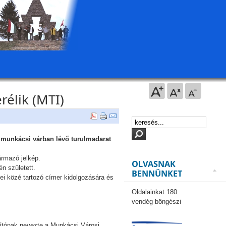
rélik (MTI)
 a munkácsi várban lévő turulmadarat
ármazó jelkép.
OLVASNAK
én született.
BENNÜNKET
pei közé tartozó címer kidolgozására és
Oldalainkat 180
vendég böngészi
orítónak nevezte a Munkácsi Városi