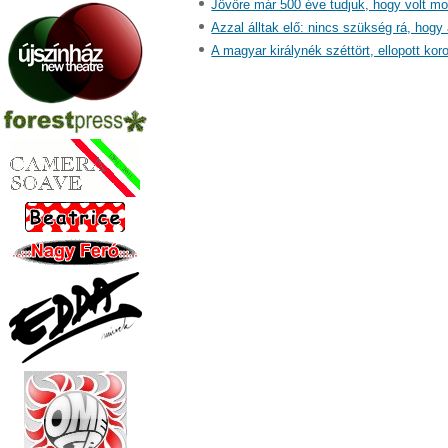
Jövőre már 500 éve tudjuk, hogy volt moh
Azzal álltak elő: nincs szükség rá, hogy 
A magyar királynék széttört, ellopott kor