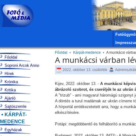
Fotóügynö
Impressz
Főoldal
Kárpát-medence
A munkácsi várban
A munkácsi várban lév
Főoldal
Soproni Arcok Anno
2022. október 13. csütörtök
Adminisztrát
Hírek
Krónika
Kijev, 2022. október 13. -
A munkácsi képvise
ábrázoló szobrot, és cseréljék le az ukrán 
Kritika
A "trizub" - ami magyarul háromágú szigonyt j
Ajánló
A döntés a turul madárnak az ukrán címerre tö
Sajtószemle
A hírportál emlékezetetett arra, hogy a munká
elkészítésére.
KÁRPÁT-
MEDENCE
Potápi: megdöbbentő és felháborító a munkács
Egyházak
Budapest, 2022. október 13. (MTI) - A Minisz