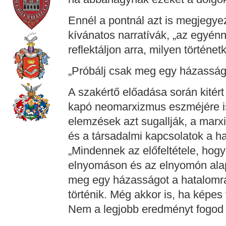
Ennél a pontnál azt is megjegyez
kívánatos narratívák, „az egyé
reflektáljon arra, milyen történetk
„Próbálj csak meg egy házasságo
A szakértő előadása során kitér
kapó neomarxizmus eszméjére i
elemzések azt sugallják, a marxi
és a társadalmi kapcsolatok a h
„Mindennek az előfeltétele, hog
elnyomáson és az elnyomón alapu
meg egy házasságot a hatalomra
történik. Még akkor is, ha képes
Nem a legjobb eredményt fogod e