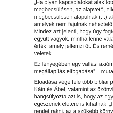
„Ha olyan kapcsolatokat alakítot
megbecsülésen, az alapvető, eli
megbecsülésén alapulnak (...) a
amelyek nem fajulnak neheztelő
Mindez azt jelenti, hogy úgy fogt
együtt vagyok, mintha lenne val
érték, amely jellemzi őt. És rem
veletek.
Ez lényegében egy vallási axió
megállapítás elfogadása”
– muta
Előadása vége felé több bibliai p
Káin és Ábel, valamint az özönv
hangsúlyozta azt is, hogy az eg
egészének életére is kihatnak. 
rendet rakni, az a szűkebb körny