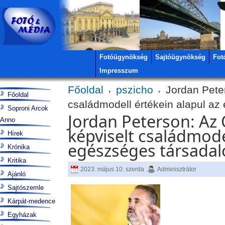
Fotóügynökség
Sajtóügynökség
Fot
Impresszum
Főoldal
pszicho
Jordan Peter
Főoldal
családmodell értékein alapul a
Soproni Arcok
Jordan Peterson: Az
Anno
képviselt családmode
Hírek
egészséges társada
Krónika
Kritika
2023. május 10. szerda
Adminisztrátor
Ajánló
Sajtószemle
Kárpát-medence
Egyházak