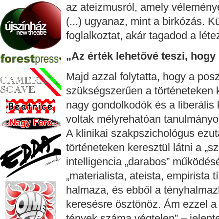
az ateizmusról, amely véleménye 
(...) ugyanaz, mint a birkózás. 
foglalkoztat, akár tagadod a lét
„Az érték lehetővé teszi, hogy
Majd azzal folytatta, hogy a posz
szükségszerűen a történeteken k
nagy gondolkodók és a liberális k
voltak mélyrehatóan tanulmányoz
A klinikai szakpszichológus ezut
történeteken keresztül látni a „
intelligencia „darabos” működésér
„materialista, ateista, empirista 
halmaza, és ebből a tényhalmazbó
keresésre ösztönöz. Ám ezzel a 
tények száma végtelen” – jelente