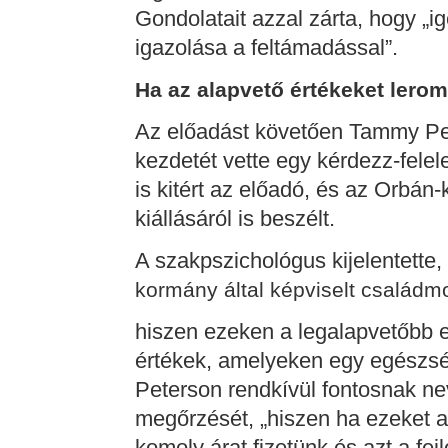
Gondolatait azzal zárta, hogy „ig
igazolása a feltámadással”.
Ha az alapvető értékeket lerom
Az előadást követően Tammy Pete
kezdetét vette egy kérdezz-fele
is kitért az előadó, és az Orbán
kiállásáról is beszélt.
A szakpszichológus kijelentette,
kormány által képviselt családm
hiszen ezeken a legalapvetőbb
értékek, amelyeken egy egészsé
Peterson rendkívül fontosnak n
megőrzését, „hiszen ha ezeket a
komoly árat fizetünk és azt a fejle