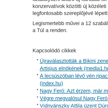
konzervatívok közötti új közélet
legfontosabb szereplőjévé lépett
Legismertebb művei a 12 szabály
a Túl a renden.
Kapcsolódó cikkek
Újraválasztották a Bikini zen
Artisjus elnökének (media1.h
A lecsúszóban lévő vén ripac
(index.hu)
Nagy Feró: Azt érzem, már m
Végre megvalósul Nagy Feró 
Vidnyánszky Attila üzent Dúr