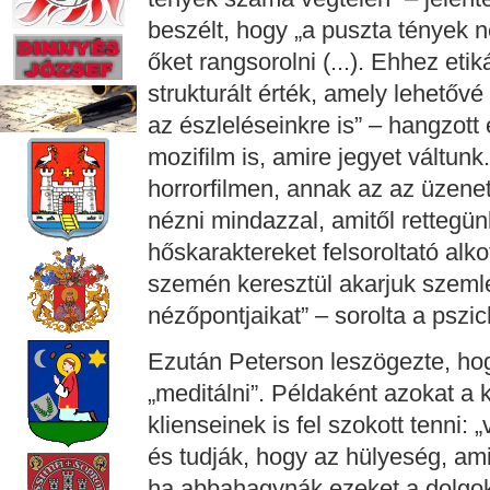
beszélt, hogy „a puszta tények n
őket rangsorolni (...). Ehhez eti
strukturált érték, amely lehetővé
az észleléseinkre is” – hangzott 
mozifilm is, amire jegyet váltunk
horrorfilmen, annak az az üzene
nézni mindazzal, amitől rettegün
hőskaraktereket felsoroltató al
szemén keresztül akarjuk szemlél
nézőpontjaikat” – sorolta a pszi
Ezután Peterson leszögezte, hog
„meditálni”. Példaként azokat a
klienseinek is fel szokott tenni:
és tudják, hogy az hülyeség, am
ha abbahagynák ezeket a dolgo