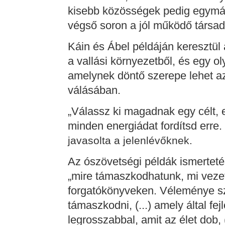
kisebb közösségek pedig egymá
végső soron a jól működő társad
Káin és Ábel példáján keresztül
a vallási környezetből, és egy ol
amelynek döntő szerepe lehet a
válásában.
„Válassz ki magadnak egy célt, e
minden energiádat fordítsd erre.
javasolta a jelenlévőknek.
Az ószövetségi példák ismertetés
„mire támaszkodhatunk, mi vezet
forgatókönyveken. Véleménye sze
támaszkodni, (...) amely által f
legrosszabbal, amit az élet dob, (.