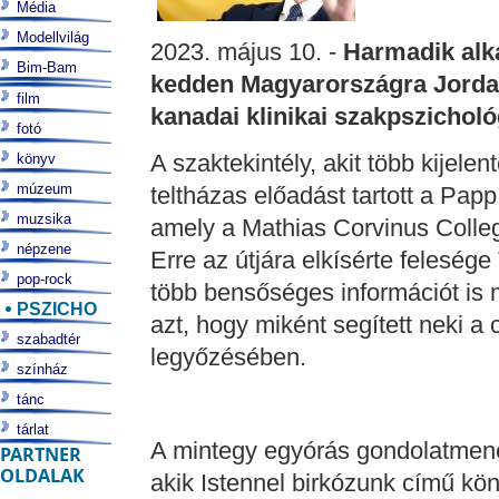
Média
Modellvilág
2023. május 10. -
Harmadik alk
Bim-Bam
kedden Magyarországra Jordan
film
kanadai klinikai szakpszichol
fotó
A szaktekintély, akit több kijele
könyv
múzeum
teltházas előadást tartott a Pa
muzsika
amely a Mathias Corvinus Colle
népzene
Erre az útjára elkísérte feleség
pop-rock
több bensőséges információt is 
PSZICHO
azt, hogy miként segített neki a
szabadtér
legyőzésében.
színház
tánc
tárlat
A mintegy egyórás gondolatmene
PARTNER
OLDALAK
akik Istennel birkózunk című kö