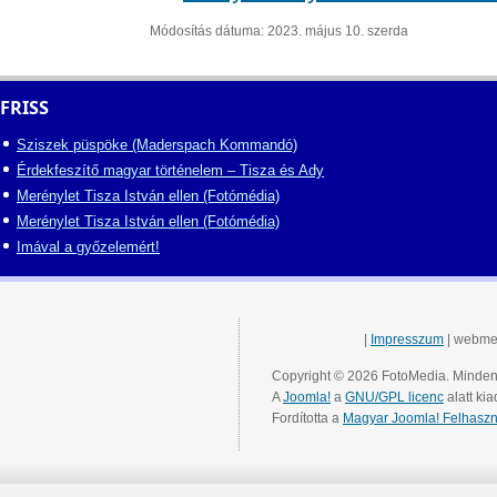
Módosítás dátuma: 2023. május 10. szerda
FRISS
Sziszek püspöke (Maderspach Kommandó)
Érdekfeszítő magyar történelem – Tisza és Ady
Merénylet Tisza István ellen (Fotómédia)
Merénylet Tisza István ellen (Fotómédia)
Imával a győzelemért!
|
Impresszum
| webme
Copyright © 2026 FotoMedia. Minden 
A
Joomla!
a
GNU/GPL licenc
alatt kia
Fordította a
Magyar Joomla! Felhaszn