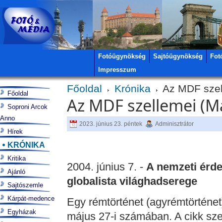
Fotóügynökség
Sajtóügynökség
Fot
Impresszum
Főoldal
Krónika
Az MDF szel
Főoldal
Az MDF szellemei (
Soproni Arcok
Anno
2023. június 23. péntek
Adminisztrátor
Hírek
KRÓNIKA
Kritika
2004. június 7. -
A nemzeti érde
Ajánló
globalista világhadserege
Sajtószemle
Kárpát-medence
Egy rémtörténet (agyrémtörténet)
Egyházak
május 27-i számában. A cikk szer