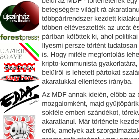
belül az MDF - történetének egy
betegségére világít rá akaratlan
többpártrendszer kezdett kialaku
többen eltévesztették az utcát 
pártban kötöttek ki, ahol politika
Ilyesmi persze történt tudatosa
is. Hogy miféle megfontolás leh
kripto-kommunista gyakorlatára,
belülről is lehetett pártokat szal
akaratukkal ellentétes irányba.
Az MDF annak ideién, előbb az e
mozgalomként, majd gyűjtőpártk
sokféle emberi szándékot, törek
akaratlanul. Már története kezde
erők, amelyek azt szorgalmazt