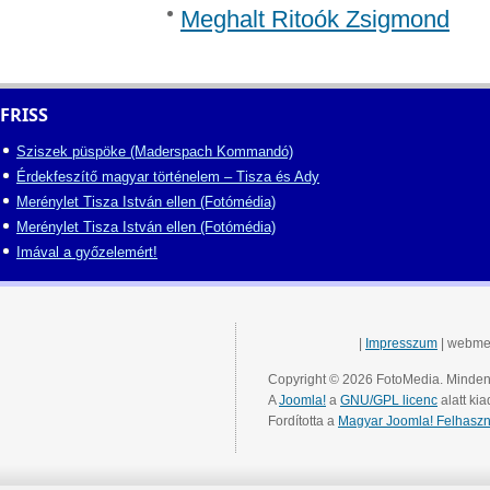
Meghalt Ritoók Zsigmond
FRISS
Sziszek püspöke (Maderspach Kommandó)
Érdekfeszítő magyar történelem – Tisza és Ady
Merénylet Tisza István ellen (Fotómédia)
Merénylet Tisza István ellen (Fotómédia)
Imával a győzelemért!
|
Impresszum
| webme
Copyright © 2026 FotoMedia. Minden 
A
Joomla!
a
GNU/GPL licenc
alatt kia
Fordította a
Magyar Joomla! Felhaszn