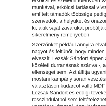
erkölcsi és szellemi fölényben va
munkával, erkölcsi tartással vív
említett támadók többsége pedig 
szenvedők, a helyüket és önazo
ki, akik saját zavarukat próbálják
sikerélmény reményében.
Szerzőnket például annyira elva
nagyot és feltűnőt, hogy minden
elveszít. Lezsák Sándort éppen 
közéleti durranásnak szánva -,
ellenségei sem. Azt állítja ugy
mostani kampány során vesztésre
választáson kudarcot valló MDF-
Lezsák Sándort és eddigi tevéken
rosszindulatból sem feltételezhe