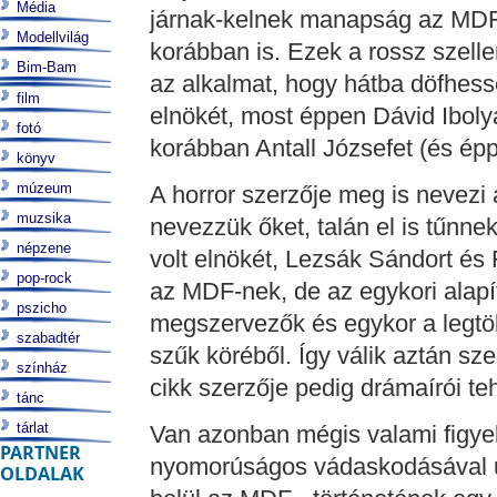
Média
járnak-kelnek manapság az MDF-
Modellvilág
korábban is. Ezek a rossz szell
Bim-Bam
az alkalmat, hogy hátba döfhess
film
elnökét, most éppen Dávid Iboly
fotó
korábban Antall Józsefet (és ép
könyv
múzeum
A horror szerzője meg is nevezi
muzsika
nevezzük őket, talán el is tűnne
népzene
volt elnökét, Lezsák Sándort és 
pop-rock
az MDF-nek, de az egykori alapít
pszicho
megszervezők és egykor a legtöb
szabadtér
szűk köréből. Így válik aztán sz
színház
cikk szerzője pedig drámaírói t
tánc
tárlat
Van azonban mégis valami figye
PARTNER
nyomorúságos vádaskodásával ug
OLDALAK