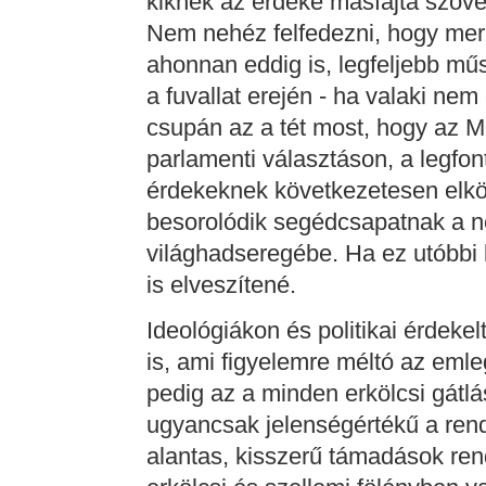
kiknek az érdeke másfajta szövet
Nem nehéz felfedezni, hogy merrő
ahonnan eddig is, legfeljebb mű
a fuvallat erején - ha valaki nem
csupán az a tét most, hogy az M
parlamenti választáson, a legfo
érdekeknek következetesen elköte
besorolódik segédcsapatnak a ne
világhadseregébe. Ha ez utóbbi 
is elveszítené.
Ideológiákon és politikai érdek
is, ami figyelemre méltó az emle
pedig az a minden erkölcsi gátl
ugyancsak jelenségértékű a ren
alantas, kisszerű támadások ren