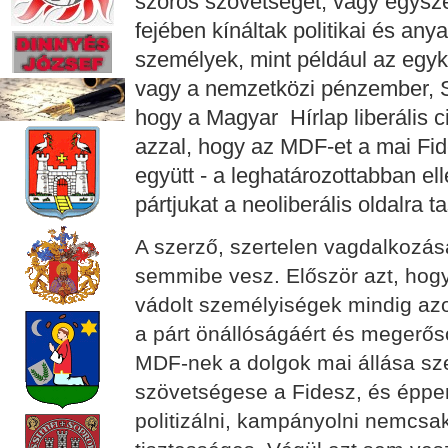
szoros szövetséget, vagy egysz
fejében kínáltak politikai és any
személyek, mint például az egyk
vagy a nemzetközi pénzember, So
hogy a Magyar Hírlap liberális c
azzal, hogy az MDF-et a mai Fid
együtt - a leghatározottabban el
pártjukat a neoliberális oldalra t
A szerző, szertelen vagdalkozás
semmibe vesz. Először azt, hog
vádolt személyiségek mindig azok
a párt önállóságáért és megerős
MDF-nek a dolgok mai állása sz
szövetségese a Fidesz, és épp
politizálni, kampányolni nemcsa