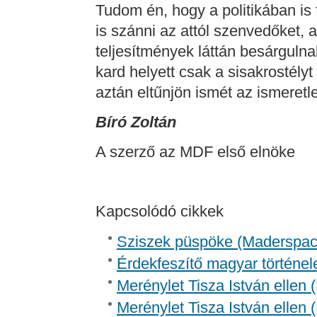
Tudom én, hogy a politikában is
is szánni az attól szenvedőket,
teljesítmények láttán besárgulna
kard helyett csak a sisakrostélyt
aztán eltűnjön ismét az ismeret
Bíró Zoltán
A szerző az MDF első elnöke
Kapcsolódó cikkek
Sziszek püspöke (Madersp
Érdekfeszítő magyar történel
Merénylet Tisza István ellen 
Merénylet Tisza István ellen 