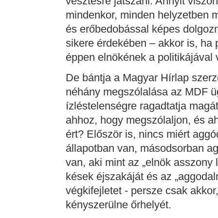
vesztésre játszani. Annyit viszo
mindenkor, minden helyzetben m
és erőbedobással képes dolgozni 
sikere érdekében – akkor is, ha
éppen elnökének a politikájáva
De bántja a Magyar Hírlap szerző
néhány megszólalása az MDF ügy
ízléstelenségre ragadtatja magát
ahhoz, hogy megszólaljon, és 
ért? Először is, nincs miért agg
állapotban van, másodsorban ag
van, aki mint az „elnök asszony l
kések éjszakáját és az „aggoda
végkifejletet - persze csak akkor,
kényszerülne őrhelyét.