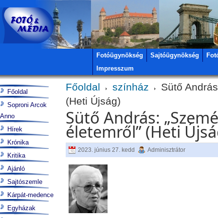
Fotóügynökség
Sajtóügynökség
Fot
Impresszum
Főoldal
színház
Sütő András:
Főoldal
(Heti Újság)
Soproni Arcok
Sütő András: „Szemé
Anno
életemről” (Heti Újsá
Hírek
Krónika
2023. június 27. kedd
Adminisztrátor
Kritika
Ajánló
Sajtószemle
Kárpát-medence
Egyházak