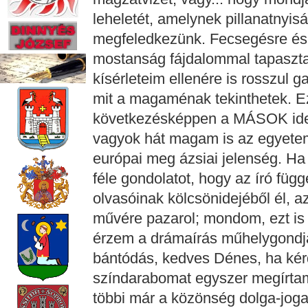
leheletét, amelynek pillanatnyisá
megfeledkezünk. Fecsegésre és 
mostanság fájdalommal tapaszt
kísérleteim ellenére is rosszul 
mit a magaménak tekinthetek. Ez
következésképpen a MÁSOK idejé
vagyok hát magam is az egyetem
európai meg ázsiai jelenség. H
féle gondolatot, hogy az író fü
olvasóinak kölcsönidejéből él, a
művére pazarol; mondom, ezt is
érzem a drámaírás műhelygondjai
bántódás, kedves Dénes, ha kér
színdarabomat egyszer megírtam,
többi már a közönség dolga-joga