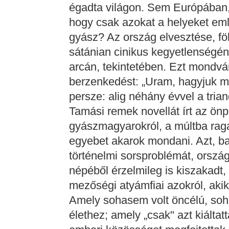
égadta világon. Sem Európában
hogy csak azokat a helyeket eml
gyász? Az ország elvesztése, föl
sátánian cinikus kegyetlenségé
arcán, tekintetében. Ezt mondván,
berzenkedést: „Uram, hagyjuk m
persze: alig néhány évvel a tri
Tamási remek novellát írt az önpu
gyászmagyarokról, a múltba rag
egyebet akarok mondani. Azt, ba
történelmi sorsproblémát, orszá
népéből érzelmileg is kiszakadt,
mezőségi atyámfiai azokról, aki
Amely sohasem volt öncélú, soh
élethez; amely „csak" azt kiáltat