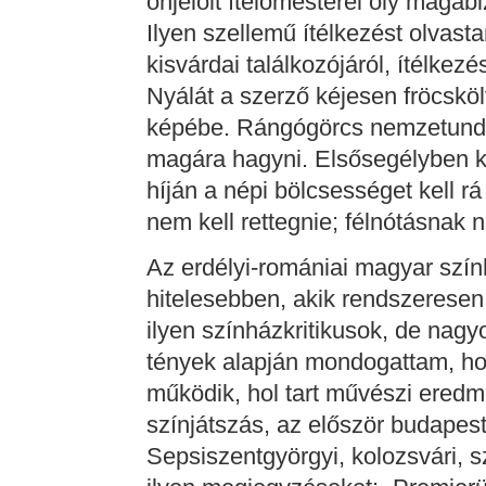
önjelölt ítélőmesterei oly maga
Ilyen szellemű ítélkezést olvas
kisvárdai találkozójáról, ítélke
Nyálát a szerző kéjesen fröcskö
képébe. Rángógörcs nemzetundo
magára hagyni. Elsősegélyben ke
híján a népi bölcsességet kell r
nem kell rettegnie; félnótásnak 
Az erdélyi-romániai magyar szín
hitelesebben, akik rendszeresen
ilyen színházkritikusok, de nagy
tények alapján mondogattam, ho
működik, hol tart művészi ered
színjátszás, az először budapest
Sepsiszentgyörgyi, kolozsvári, s