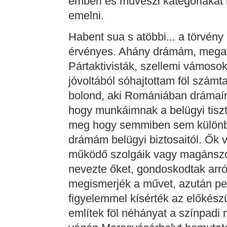
emberi és művészi kategóriákat
emelni.
Habent sua s atöbbi... a törvén
érvényes. Ahány drámám, megann
Pártaktivisták, szellemi vámoso
jóvoltából sóhajtottam föl számt
bolond, aki Romániában drámaí
hogy munkáimnak a belügyi tiszt
meg hogy semmiben sem külön
drámám belügyi biztosaitól. Ők 
működő szolgáik vagy magánszor
nevezte őket, gondoskodtak arró
megismerjék a művet, azután pe
figyelemmel kísérték az előkészü
említek föl néhányat a színpadi