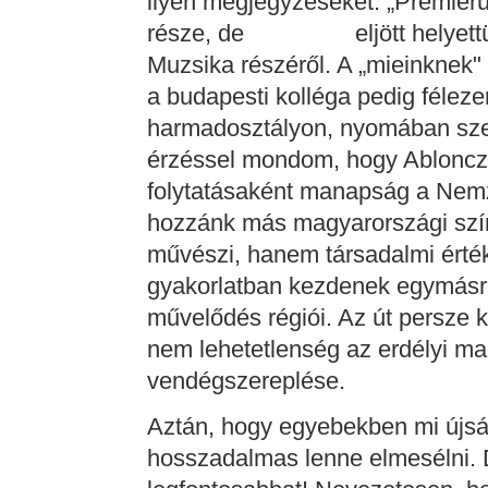
ilyen megjegyzéseket: „Premierün
része, de eljött helyettük 
Muzsika részéről. A „mieinknek" 
a budapesti kolléga pedig féleze
harmadosztályon, nyomában sze
érzéssel mondom, hogy Ablonczy
folytatásaként manapság a Nemze
hozzánk más magyarországi szí
művészi, hanem társadalmi értékű
gyakorlatban kezdenek egymásra
művelődés régiói. Az út persze 
nem lehetetlenség az erdélyi m
vendégszereplése.
Aztán, hogy egyebekben mi újság
hosszadalmas lenne elmesélni. 