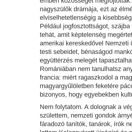
emberi közösséget megfojtottak.
nagyszülők drámája, ezt az élmé
elviselhetetlenségig a kisebbség
Például jogfosztottságot, szájba
tehát, amit képtelenség megértetni
amerikai kereskedővel Nemzeti 
testi sebeidet, bénaságod mankói
együttérzés melegét tapasztalha
Romániában nem tanulhatsz any
francia: miért ragaszkodol a mag
magyargyűlöletben feketére páco
bizonyos, hogy egyebekben kultu
Nem folytatom. A dolognak a v
születtem, nemzeti gondok árny
fáradozó tanítók, tanárok, írók 