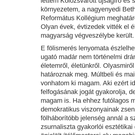
lettem Kolozsvárott újságíró és
környezetem, a nagyenyedi Bethl
Református Kollégium meghatáro
Olyan évek, évtizedek vitték el 
magyarság végveszélybe került.
E fölismerés lenyomata észlelhe
ugató madár nem történelmi dr
életemről, életünkről. Olyasmirő
határoznak meg. Múltbeli és ma
vonhatom ki magam. Aki ezért i
felfogásának jogát gyakorolja, 
magam is. Ha ehhez futólagos me
demokratikus viszonyainak zsen
fölháborítóbb jelenség annál a s
zsurnaliszta gyakorlói esztétika