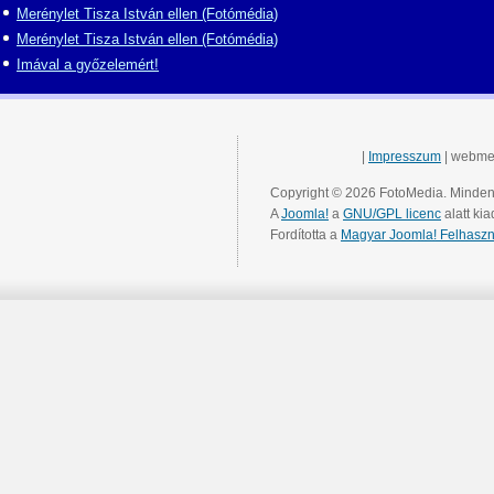
Merénylet Tisza István ellen (Fotómédia)
Merénylet Tisza István ellen (Fotómédia)
Imával a győzelemért!
|
Impresszum
| webme
Copyright © 2026 FotoMedia. Minden 
A
Joomla!
a
GNU/GPL licenc
alatt kia
Fordította a
Magyar Joomla! Felhaszn