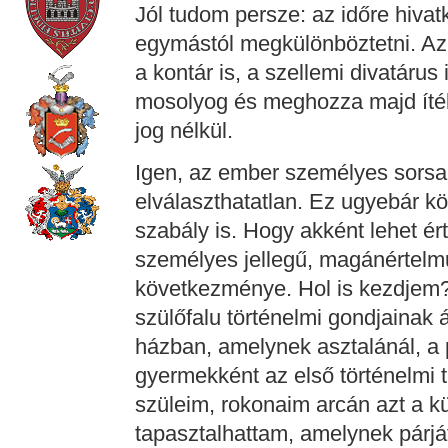
Jól tudom persze: az időre hiva
egymástól megkülönböztetni. Az 
a kontár is, a szellemi divatárus 
mosolyog és meghozza majd ítéle
jog nélkül.
Igen, az ember személyes sorsa 
elválaszthatatlan. Ez ugyebár k
szabály is. Hogy akként lehet ér
személyes jellegű, magánértelmű,
következménye. Hol is kezdjem? 
szülőfalu történelmi gondjainak
házban, amelynek asztalánál, a
gyermekként az első történelmi t
szüleim, rokonaim arcán azt a k
tapasztalhattam, amelynek párj