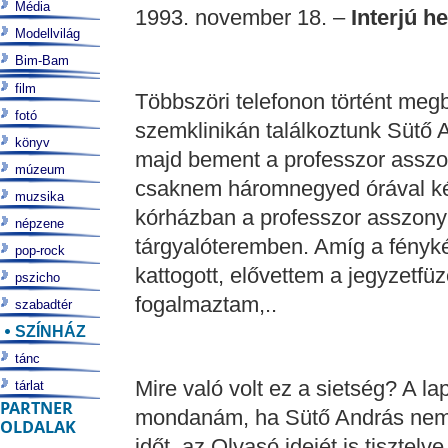
Média
1993. november 18. –
Interjú he
Modellvilág
Bim-Bam
film
Többszöri telefonon történt meg
fotó
szemklinikán találkoztunk Sütő A
könyv
majd bement a professzor asszon
múzeum
csaknem háromnegyed órával kés
muzsika
kórházban a professzor asszony 
népzene
tárgyalóteremben. Amíg a fényk
pop-rock
kattogott, elővettem a jegyzetfü
pszicho
fogalmaztam,..
szabadtér
SZÍNHÁZ
tánc
Mire való volt ez a sietség? A lap
tárlat
PARTNER
mondanám, ha Sütő András nem 
OLDALAK
időt, az Olvasó idejét is tisztel