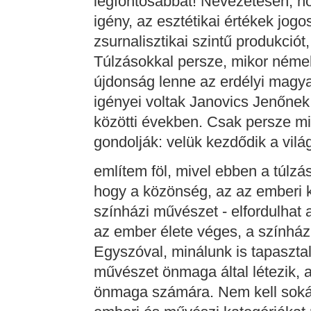
legfontosabbat! Nevezetesen, h
igény, az esztétikai értékek jog
zsurnalisztikai szintű produkció
Túlzásokkal persze, mikor némel
újdonság lenne az erdélyi magya
igényei voltak Janovics Jenőnek 
közötti években. Csak persze mi
gondolják: velük kezdődik a vilá
említem föl, mivel ebben a túlzá
hogy a közönség, az az emberi 
színházi művészet - elfordulhat 
az ember élete véges, a színházi
Egyszóval, minálunk is tapasztal
művészet önmaga által létezik, 
önmaga számára. Nem kell sokái