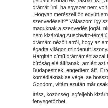
például szóban és írásban is: „
drámát írni, ha egyszer nem volt
„Hogyan merészeli ön együtt eml
szenvedéseit?" Válaszom így szól
maguknak a szenvedés jogát, nin
nem kizárólag Auschwitz-témájú
drámám nézőit arról, hogy az emb
égadta világon mindenütt iszony
Hargitán című drámámért azzal 
bíróság elé állítanak, amiért az
Budapestnek „engedtem át". Errő
komédiáknak se vége, se hossza
Gondom, vitám ezután már csak
Ítész, közönség legfeljebb kizá
fenyegetőzhet.