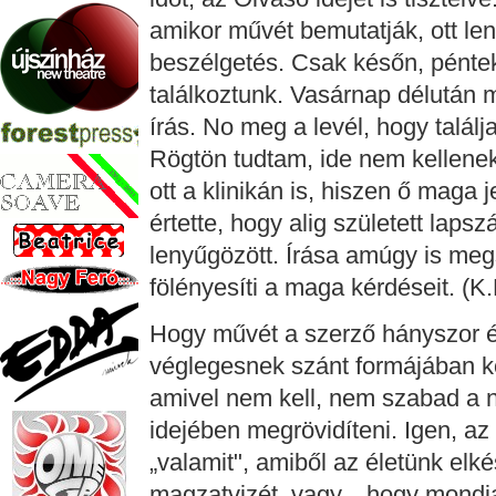
amikor művét bemutatják, ott le
beszélgetés. Csak későn, pénte
találkoztunk. Vasárnap délután m
írás. No meg a levél, hogy talál
Rögtön tudtam, ide nem kellene
ott a klinikán is, hiszen ő maga 
értette, hogy alig született laps
lenyűgözött. Írása amúgy is me
fölényesíti a maga kérdéseit. (K.
Hogy művét a szerző hányszor és
véglegesnek szánt formájában k
amivel nem kell, nem szabad a né
idejében megrövidíteni. Igen, az
„valamit", amiből az életünk elk
magzatvizét, vagy... hogy mondja