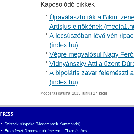
Kapcsolódó cikkek
Újraválasztották a Bikini zen
Artisjus elnökének (media1.h
A lecsúszóban lévő vén ripac
(index.hu)
Végre megvalósul Nagy Feró 
Vidnyánszky Attila üzent Dúr
A bipoláris zavar felemészti a
(index.hu)
Módosítás dátuma: 2023. június 27. kedd
FRISS
Sziszek püspöke (Maderspach Kommandó)
Érdekfeszítő magyar történelem – Tisza és Ady