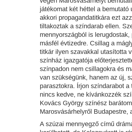
végén Marosvásárhelyt bemutat
játékomat két héttel a bemutató u
akkori propagandatitkára ezt azz
tiltakoztak a színdarab ellen. 
mennyországból is lerugdostak, 
másfél évtizedre. Csillag a má
titkár ilyen szavakkal utasította
színház igazgatója előterjesztet
színpadon nem csillagokra és m
van szükségünk, hanem az új, sz
parasztokra. Írjon színdarabot 
nincs kedve, ne kívánkozzék sz
Kovács György színész barátom é
Marosvásárhelyről Budapestre,
A szúzai mennyegző című drám