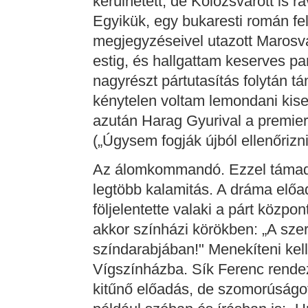
kerülhetett, de Kolozsvárott is 
Egyikük, egy bukaresti román felü
megjegyzéseivel utazott Marosvá
estig, és hallgattam keserves pan
nagyrészt pártutasítás folytán 
kénytelen voltam lemondani kise
azután Harag Gyurival a premier
(„Úgysem fogják újból ellenőrizni
Az álomkommandó. Ezzel támadt
legtöbb kalamitás. A dráma előa
följelentette valaki a párt közpo
akkor színházi körökben: „A sze
színdarabjában!" Menekíteni kel
Vígszínházba. Sík Ferenc rendezt
kitűnő előadás, de szomorúságot