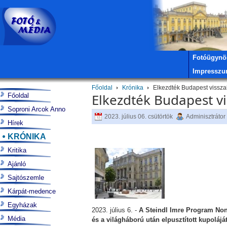
Fotóügynö
Impressz
Főoldal
Krónika
Elkezdték Budapest visszak
Elkezdték Budapest vi
Főoldal
Soproni Arcok Anno
2023. július 06. csütörtök
Adminisztrátor
Hírek
KRÓNIKA
Kritika
Ajánló
Sajtószemle
Kárpát-medence
Egyházak
2023. július 6. -
A Steindl Imre Program Nonp
Média
és a világháború után elpusztított kupoláját