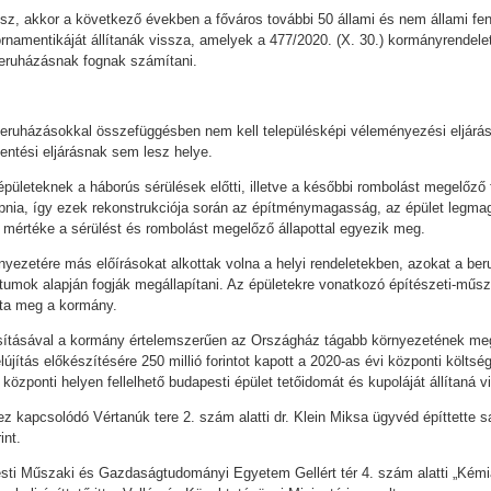
esz, akkor a következő években a főváros további 50 állami és nem állami fen
rnamentikáját állítanák vissza, amelyek a 477/2020. (X. 30.) kormányrendel
beruházásnak fognak számítani.
eruházásokkal összefüggésben nem kell településképi véleményezési eljárást
elentési eljárásnak sem lesz helye.
pületeknek a háborús sérülések előtti, illetve a későbbi rombolást megelőző f
kapnia, így ezek rekonstrukciója során az építménymagasság, az épület legmag
értéke a sérülést és rombolást megelőző állapottal egyezik meg.
nyezetére más előírásokat alkottak volna a helyi rendeletekben, azokat a be
ntumok alapján fogják megállapítani. Az épületekre vonatkozó építészeti-műs
zta meg a kormány.
ításával a kormány értelemszerűen az Országház tágabb környezetének megú
lújítás előkészítésére 250 millió forintot kapott a 2020-as évi központi költsé
özponti helyen fellelhető budapesti épület tetőidomát és kupoláját állítaná v
ez kapcsolódó Vértanúk tere 2. szám alatti dr. Klein Miksa ügyvéd építtette 
int.
ti Műszaki és Gazdaságtudományi Egyetem Gellért tér 4. szám alatti „Kémiai