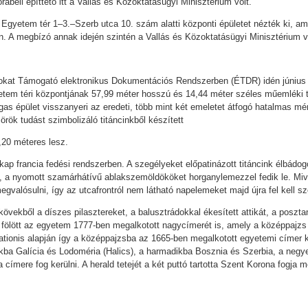
rabeli építtető itt a Vallás és Közoktatásügyi Minisztérium volt.
Egyetem tér 1–3.–Szerb utca 10. szám alatti központi épületet nézték ki, am
 A megbízó annak idején szintén a Vallás és Közoktatásügyi Minisztérium v
sokat Támogató elektronikus Dokumentációs Rendszerben (ÉTDR) idén június
tem téri központjának 57,99 méter hosszú és 14,44 méter széles műemléki te
as épület visszanyeri az eredeti, több mint két emeletet átfogó hatalmas mé
örök tudást szimbolizáló titáncinkből készített
,20 méteres lesz.
kap francia fedési rendszerben. A szegélyeket előpatinázott titáncink élbádo
 a nyomott szamárhátívű ablakszemöldököket horganylemezzel fedik le. Mivel 
alósulni, így az utcafrontról nem látható napelemeket majd újra fel kell sze
kövekből a díszes pilasztereket, a balusztrádokkal ékesített attikát, a posz
k fölött az egyetem 1777-ben megalkotott nagycímerét is, amely a középpajzs 
ationis alapján így a középpajzsba az 1665-ben megalkotott egyetemi címer ke
kba Galícia és Lodoméria (Halics), a harmadikba Bosznia és Szerbia, a negy
címere fog kerülni. A herald tetejét a két puttó tartotta Szent Korona fogja