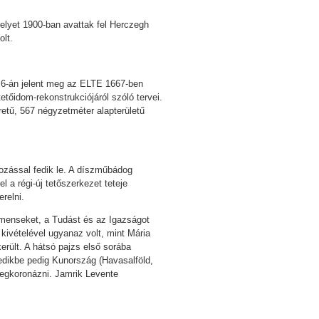
elyet 1900-ban avattak fel Herczegh
olt.
 6-án jelent meg az ELTE 1667-ben
tőidom-rekonstrukciójáról szóló tervei.
retű, 567 négyzetméter alapterületű
gozással fedik le. A díszműbádog
a régi-új tetőszerkezet teteje
relni.
tamenseket, a Tudást és az Igazságot
kivételével ugyanaz volt, mint Mária
rült. A hátsó pajzs első sorába
edikbe pedig Kunország (Havasalföld,
 megkoronázni. Jamrik Levente