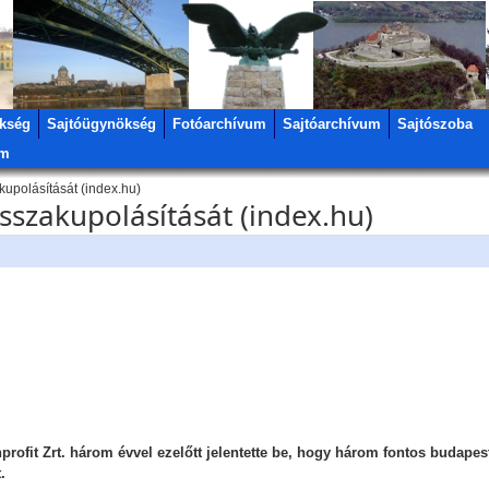
kség
Sajtóügynökség
Fotóarchívum
Sajtóarchívum
Sajtószoba
um
upolásítását (index.hu)
sszakupolásítását (index.hu)
rofit Zrt. három évvel ezelőtt jelentette be, hogy három fontos budapest
.