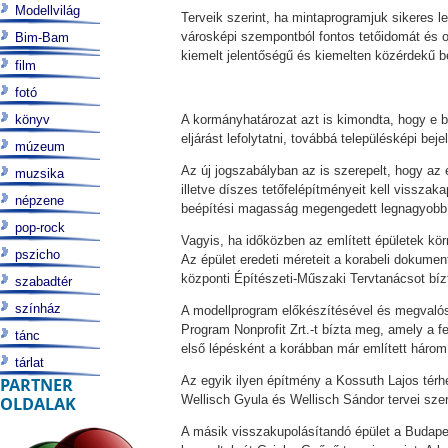
Modellvilág
Terveik szerint, ha mintaprogramjuk sikeres l
városképi szempontból fontos tetőidomát és o
Bim-Bam
kiemelt jelentőségű és kiemelten közérdekű 
film
fotó
könyv
A kormányhatározat azt is kimondta, hogy e b
eljárást lefolytatni, továbbá településképi bej
múzeum
Az új jogszabályban az is szerepelt, hogy az é
muzsika
illetve díszes tetőfelépítményeit kell vissza
népzene
beépítési magasság megengedett legnagyobb m
pop-rock
Vagyis, ha időközben az említett épületek kör
pszicho
Az épület eredeti méreteit a korabeli dokume
központi Építészeti-Műszaki Tervtanácsot bí
szabadtér
színház
A modellprogram előkészítésével és megvalós
Program Nonprofit Zrt.-t bízta meg, amely a fe
tánc
első lépésként a korábban már említett három k
tárlat
Az egyik ilyen építmény a Kossuth Lajos térh
PARTNER
Wellisch Gyula és Wellisch Sándor tervei szer
OLDALAK
A másik visszakupolásítandó épület a Budapes