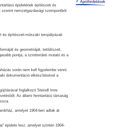
Apróhirdetések
ntartású épületének építészeti és
et szerint nemzetgazdasági szempontból
 és építészeti-műszaki tervpályázati
ormáját és geometriáját, tetődíszeit,
asabb pontja, a szintterületi mutató és a
ruházás során nem kell figyelembe venni.
zaki dokumentáció elkészítésével a
jításával foglalkozó Steindl Imre
gvetésből. Az állami fenntartású társaság
issza.
sarokház, amelyet 1904-ben adtak át
” épülete lesz, amelyet szintén 1904-