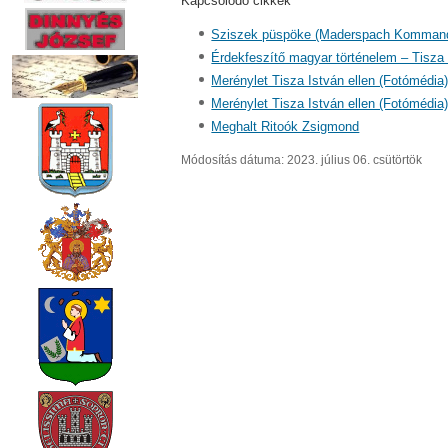
Kapcsolódó cikkek
Sziszek püspöke (Maderspach Komman
Érdekfeszítő magyar történelem – Tisza
Merénylet Tisza István ellen (Fotómédia
Merénylet Tisza István ellen (Fotómédia
Meghalt Ritoók Zsigmond
Módosítás dátuma: 2023. július 06. csütörtök