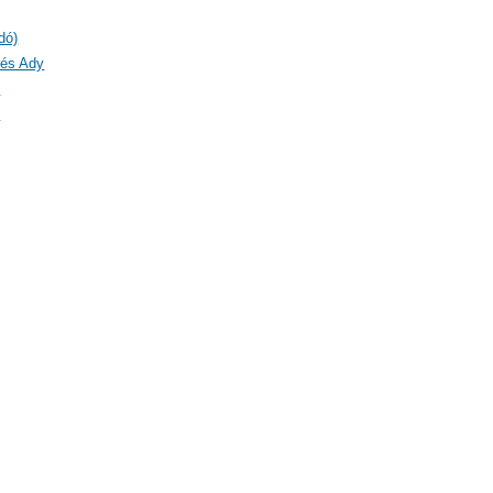
dó)
 és Ady
)
)