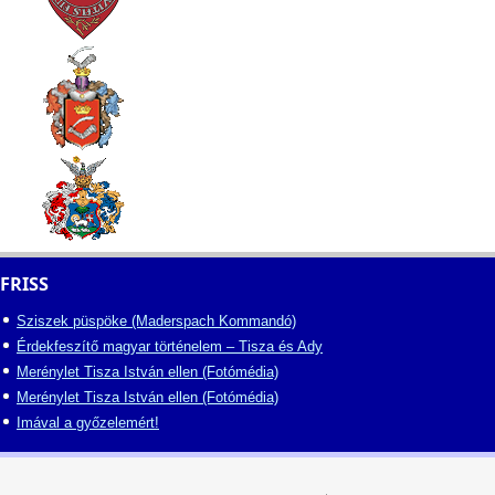
FRISS
Sziszek püspöke (Maderspach Kommandó)
Érdekfeszítő magyar történelem – Tisza és Ady
Merénylet Tisza István ellen (Fotómédia)
Merénylet Tisza István ellen (Fotómédia)
Imával a győzelemért!