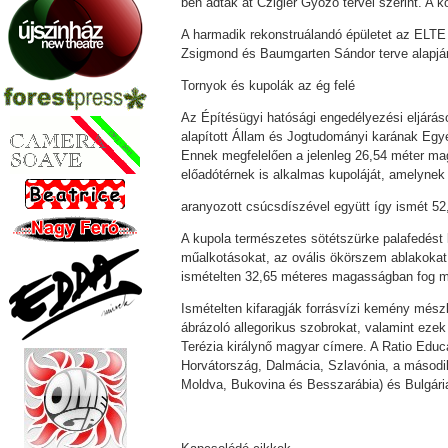
ben adtak át Czigler Győző tervei szerint. A ko
A harmadik rekonstruálandó épületet az ELTE 
Zsigmond és Baumgarten Sándor terve alapján.
Tornyok és kupolák az ég felé
Az Építésügyi hatósági engedélyezési eljárá
alapított Állam és Jogtudományi karának Egye
Ennek megfelelően a jelenleg 26,54 méter mag
előadótérnek is alkalmas kupoláját, amelynek 
aranyozott csúcsdíszével együtt így ismét 52
A kupola természetes sötétszürke palafedést 
műalkotásokat, az ovális ökörszem ablakokat,
ismételten 32,65 méteres magasságban fog megv
Ismételten kifaragják forrásvízi kemény mész
ábrázoló allegorikus szobrokat, valamint eze
Terézia királynő magyar címere. A Ratio Educ
Horvátország, Dalmácia, Szlavónia, a másodi
Moldva, Bukovina és Besszarábia) és Bulgária 