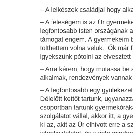
– A lelkészek családjai hogy a
– A feleségem is az Úr gyermeke,
legfontosabb Isten országának 
támogat engem. A gyermekeim b
tölthettem volna velük. Ők már 
igyekszünk pótolni az elvesztett 
– Arra kérem, hogy mutassa be a
alkalmak, rendezvények vannak 
– A legfontosabb egy gyülekezet 
Délelőtt kettőt tartunk, ugyanazz
csoportban tartunk gyermekóráka
szolgálatot vállal, akkor itt, a g
ki az, akit az Úr elhívott erre a 