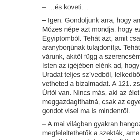
– …és követi…
– Igen. Gondoljunk arra, hogy a
Mózes népe azt mondja, hogy ez 
Egyiptomból. Tehát azt, amit csa
aranyborjúnak tulajdonítja. Tehát
várunk, akitől függ a szerencsém
Isten az igéjében elénk ad, hogy
Uradat teljes szívedből, lelkedb
vetheted a bizalmadat. A 121. z
Úrtól van. Nincs más, aki az élet
meggazdagíthatná, csak az egyedü
gondot visel ma is mindenről.
– A mai világban gyakran hangoz
megfeleltethetők a szekták, ame