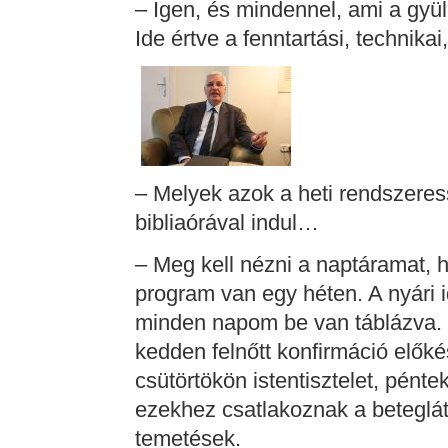
– Igen, és mindennel, ami a gyüle
Ide értve a fenntartási, technika
– Melyek azok a heti rendszeres
bibliaórával indul…
– Meg kell nézni a naptáramat, 
program van egy héten. A nyári i
minden napom be van táblázva. H
kedden felnőtt konfirmáció előké
csütörtökön istentisztelet, pént
ezekhez csatlakoznak a beteglá
temetések.