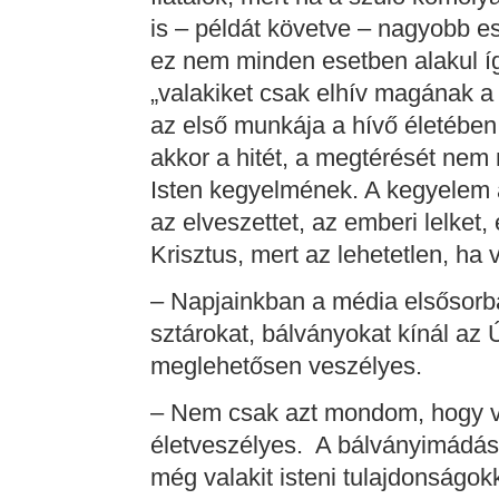
is – példát követve – nagyobb e
ez nem minden esetben alakul íg
„valakiket csak elhív magának a
az első munkája a hívő életében 
akkor a hitét, a megtérését nem
Isten kegyelmének. A kegyelem a
az elveszettet, az emberi lelket,
Krisztus, mert az lehetetlen, ha 
– Napjainkban a média elsősor
sztárokat, bálványokat kínál az 
meglehetősen veszélyes.
– Nem csak azt mondom, hogy 
életveszélyes. A bálványimádás az
még valakit isteni tulajdonságokk