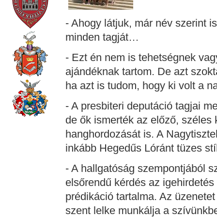
- Ahogy látjuk, már név szerint i
minden tagját…
- Ezt én nem is tehetségnek vag
ajándéknak tartom. De azt szok
ha azt is tudom, hogy ki volt a n
- A presbiteri deputáció tagjai m
de ők ismerték az előző, széles
hanghordozását is. A Nagytisztel
inkább Hegedűs Lóránt tüzes stí
- A hallgatóság szempontjából s
elsőrendű kérdés az igehirdetés
prédikáció tartalma. Az üzenetet 
szent lelke munkálja a szívünkb