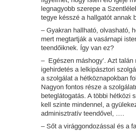
legnagyobb szerepe a Szentlélek
tegye késszé a hallgatót annak 
– Gyakran hallható, olvasható, 
mert megtartják a vasárnapi isten
teendőiknek. Így van ez?
– Egészen máshogy’. Azt talán 
igehirdetés a lelkipásztori szol
a szolgálat a hétköznapokban fol
Nagyon fontos része a szolgálatn
beteglátogatás. A többi hétközi s
kell szinte mindennel, a gyüleke
adminisztratív teendővel, ….
– Sőt a virággondozással és a f