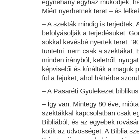
egynéhány egyház működjék, han
Miért nyerhetnek teret – és lelk
– A szekták mindig is terjedtek.
befolyásolják a terjedésüket. Go
sokkal kevésbé nyertek teret. ’9
tüntetni, nem csak a szektákat. E
minden irányból, keletről, nyugat
képviselői és kínálták a maguk po
föl a fejüket, ahol háttérbe szorul
– A Pasaréti Gyülekezet biblik
– Így van. Mintegy 80 éve, mióta 
szektákkal kapcsolatban csak egy
Bibliából, és az egyebek rovásár
kötik az üdvösséget. A Biblia sz