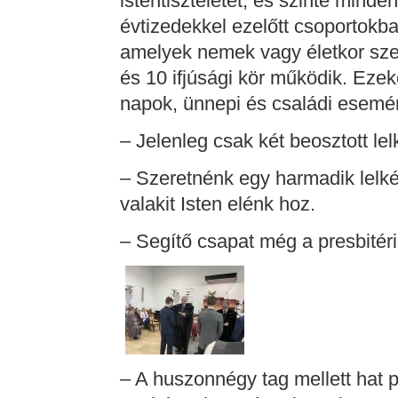
istentiszteletet, és szinte mind
évtizedekkel ezelőtt csoportokb
amelyek nemek vagy életkor sze
és 10 ifjúsági kör működik. Eze
napok, ünnepi és családi esemény
– Jelenleg csak két beosztott le
– Szeretnénk egy harmadik lelké
valakit Isten elénk hoz.
– Segítő csapat még a presbité
– A huszonnégy tag mellett hat p