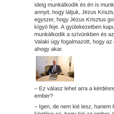
ideig munkálkodik és én is mun
annyit, hogy látjuk, Jézus Kriszt
egyszer, hogy Jézus Krisztus go
kígyó feje. A gyülekezetben kap
munkálkodik a szívünkben és az ö
Valaki úgy fogalmazott, hogy az
ahogy akar.
– Ez válasz lehet arra a kérdésre
ember?
– Igen, de nem kié lesz, hanem k
kérdése ez, hogy kié az ember. 