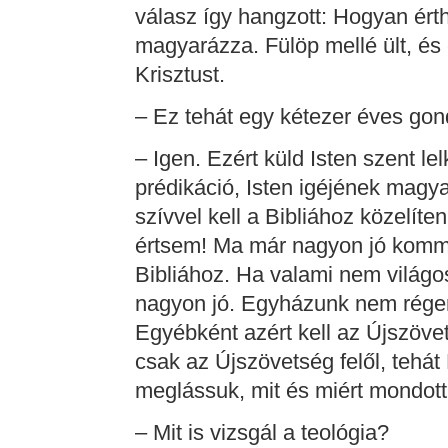
válasz így hangzott: Hogyan ér
magyarázza. Fülöp mellé ült, és 
Krisztust.
– Ez tehát egy kétezer éves go
– Igen. Ezért küld Isten szent le
prédikáció, Isten igéjének magy
szívvel kell a Bibliához közelít
értsem! Ma már nagyon jó komm
Bibliához. Ha valami nem világos,
nagyon jó. Egyházunk nem régen
Egyébként azért kell az Újszöve
csak az Újszövetség felől, tehát
meglássuk, mit és miért mondott 
– Mit is vizsgál a teológia?