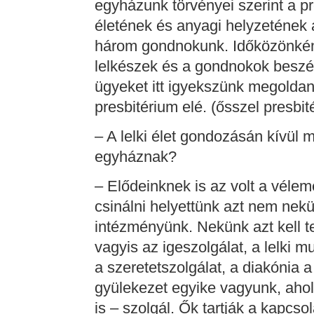
egyházunk törvényei szerint a pr
életének és anyagi helyzetének 
három gondnokunk. Időközönként 
lelkészek és a gondnokok beszél
ügyeket itt igyekszünk megoldan
presbitérium elé. (ősszel presbi
– A lelki élet gondozásán kívül 
egyháznak?
– Elődeinknek is az volt a véle
csinálni helyettünk azt nem nekü
intézményünk. Nekünk azt kell t
vagyis az igeszolgálat, a lelki 
a szeretetszolgálat, a diakónia 
gyülekezet egyike vagyunk, ahol
is – szolgál. Ők tartják a kapcso