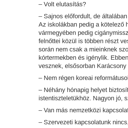
– Volt elutasítás?
– Sajnos előfordult, de általáb
Az iskolákban pedig a kötelező 
vármegyében pedig cigánymissziót
felnőttei közül is többen részt 
során nem csak a mieinknek szo
kórtermekben és igénylik. Ebben 
vesznek, elsősorban Karácsony e
– Nem régen koreai reformátuso
– Néhány hónapig helyet biztosít
istentiszteletükhöz. Nagyon jó, sz
– Van más nemzetközi kapcsolat
– Szervezeti kapcsolatunk nincs,