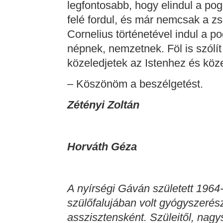
legfontosabb, hogy elindul a po
felé fordul, és már nemcsak a zs
Cornelius történetével indul a 
népnek, nemzetnek. Föl is szólít
közeledjetek az Istenhez és köz
– Köszönöm a beszélgetést.
Zétényi Zoltán
Horváth Géza
A nyírségi Gáván született 1964
szülőfalujában volt gyógyszerész
asszisztensként. Szüleitől, nagys