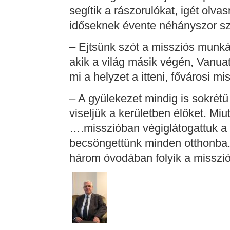
segítik a rászorulókat, igét olv
időseknek évente néhányszor sz
– Ejtsünk szót a missziós munkár
akik a világ másik végén, Vanuat
mi a helyzet a itteni, fővárosi mi
– A gyülekezet mindig is sokrét
viseljük a kerületben élőket. Mi
….misszióban végiglátogattuk a 
becsöngettünk minden otthonba. 
három óvodában folyik a misszi