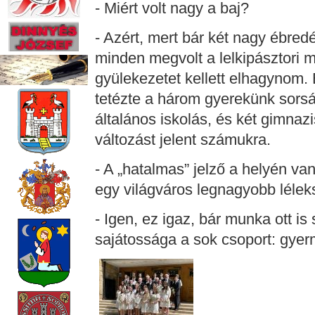
- Miért volt nagy a baj?
- Azért, mert bár két nagy ébred
minden megvolt a lelkipásztori m
gyülekezetet kellett elhagynom.
tetézte a három gyerekünk sorsá
általános iskolás, és két gimnaz
változást jelent számukra.
- A „hatalmas” jelző a helyén van
egy világváros legnagyobb léle
- Igen, ez igaz, bár munka ott is 
sajátossága a sok csoport: gyerm