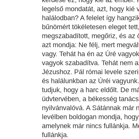
legelső mondatát, azt, hogy kié 
halálodban? A felelet így hangzi
bűnömért tökéletesen eleget tet
megszabadított, megőriz, és az ör
azt mondja: Ne félj, mert megvál
vagy. Tehát ha én az Úré vagyok,
vagyok szabadítva. Tehát nem 
Jézushoz. Pál római levele szeri
és halálunkban az Úréi vagyunk.
tudjuk, hogy a harc eldőlt. De már
üdvtervében, a békesség tanács
nyilvánvalóvá. A Sátánnak már ni
levélben boldogan mondja, hogy 
amelynek már nincs fullánkja. M
fullánkja.