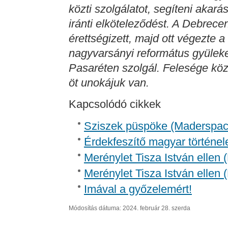
közti szolgálatot, segíteni akará
iránti elköteleződést. A Debre
érettségizett, majd ott végezte 
nagyvarsányi református gyülekez
Pasaréten szolgál. Felesége kö
öt unokájuk van.
Kapcsolódó cikkek
Sziszek püspöke (Madersp
Érdekfeszítő magyar történel
Merénylet Tisza István ellen 
Merénylet Tisza István ellen 
Imával a győzelemért!
Módosítás dátuma: 2024. február 28. szerda