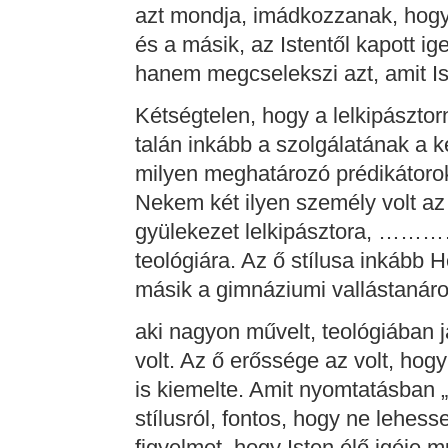
azt mondja, imádkozzanak, hogy
és a másik, az Istentől kapott i
hanem megcselekszi azt, amit Ist
Kétségtelen, hogy a lelkipásztorn
talán inkább a szolgálatának a k
milyen meghatározó prédikátorok
Nekem két ilyen személy volt az
gyülekezet lelkipásztora, ………… 
teológiára. Az ő stílusa inkább 
másik a gimnáziumi vallástanár
aki nagyon művelt, teológiában j
volt. Az ő erőssége az volt, hogy
is kiemelte. Amit nyomtatásban „
stílusról, fontos, hogy ne lehess
figyelmet, hogy Isten élő igéje