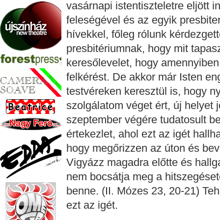
vasárnapi istentiszteletre eljött
feleségével és az egyik presbite
hívekkel, főleg rólunk kérdezget
presbitériumnak, hogy mit tapa
keresőlevelet, hogy amennyiben
felkérést. De akkor már Isten en
testvéreken keresztül is, hogy ny
szolgálatom véget ért, új helyet 
szeptember végére tudatosult be
értekezlet, ahol ezt az igét hallh
hogy megőrizzen az úton és bevig
Vigyázz magadra előtte és hallga
nem bocsátja meg a hitszegéset
benne. (II. Mózes 23, 20-21) Teh
ezt az igét.