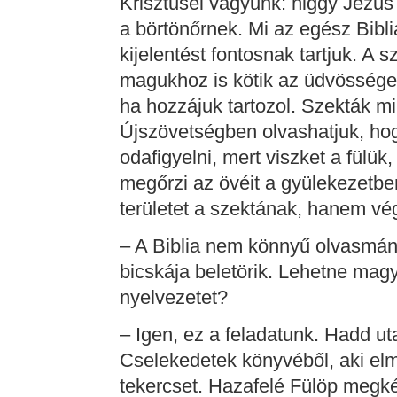
Krisztuséi vagyunk: higgy Jézus
a börtönőrnek. Mi az egész Bibl
kijelentést fontosnak tartjuk. A 
magukhoz is kötik az üdvössége
ha hozzájuk tartozol. Szekták mi
Újszövetségben olvashatjuk, h
odafigyelni, mert viszket a fülük,
megőrzi az övéit a gyülekezetben
területet a szektának, hanem vé
– A Biblia nem könnyű olvasmán
bicskája beletörik. Lehetne magya
nyelvezetet?
– Igen, ez a feladatunk. Hadd uta
Cselekedetek könyvéből, aki el
tekercset. Hazafelé Fülöp megkér