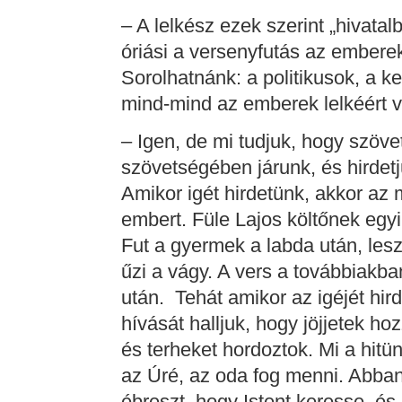
– A lelkész ezek szerint „hivatal
óriási a versenyfutás az emberek
Sorolhatnánk: a politikusok, a 
mind-mind az emberek lelkéért 
– Igen, de mi tudjuk, hogy szöv
szövetségében járunk, és hirdetj
Amikor igét hirdetünk, akkor az m
embert. Füle Lajos költőnek egyik
Fut a gyermek a labda után, leszeg
űzi a vágy. A vers a továbbiakban
után. Tehát amikor az igéjét hird
hívását halljuk, hogy jöjjetek h
és terheket hordoztok. Mi a hitün
az Úré, az oda fog menni. Abban 
ébreszt, hogy Istent keresse, és e