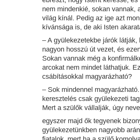
nem mindenkié, sokan vannak, ak
világ kínál. Pedig az ige azt mon
kívánsága is, de aki Isten akara
– A gyülekezetekbe járók látják,
nagyon hosszú út vezet, és ezen
Sokan vannak még a konfirmálko
arcokat nem mindet láthatjuk. E
csábításokkal magyarázható?
– Sok mindennel magyarázható. M
keresztelés csak gyülekezeti t
Mert a szülők vállalják, úgy nev
egyszer majd ők tegyenek bizonys
gyülekezetünkben nagyobb ará
fiatalok, mert ha a szülő komoly