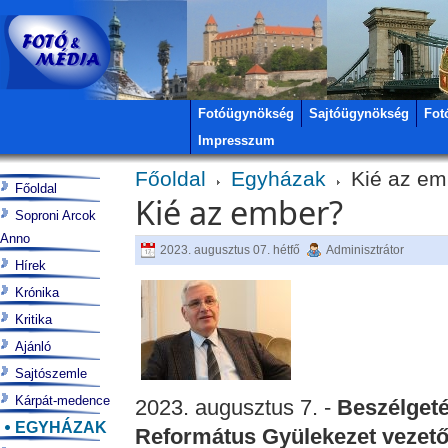
Fotóügynökség
Sajtóügynökség
Fot
Impresszum
Főoldal
Egyházak
Kié az em
Főoldal
Kié az ember?
Soproni Arcok
Anno
2023. augusztus 07. hétfő
Adminisztrátor
Hírek
Krónika
Kritika
Ajánló
Sajtószemle
Kárpát-medence
2023. augusztus 7. -
Beszélgeté
EGYHÁZAK
Református Gyülekezet vezető