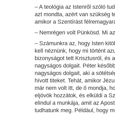
– A teológia az Istenről szóló tu
azt mondta, azért van szükség te
amikor a Szentírást félremagyar
– Nemrégen volt Pünkösd. Mi a
– Számunkra az, hogy Isten kitöl
kell néznünk, hogy mi történt azu
bizonyságot tett Krisztusról, és 
nagyságos dolgait. Péter később 
nagyságos dolgait, aki a sötéts
hívott titeket. Tehát, amikor Jéz
már nem volt itt, de ő mondja, h
eljövök hozzátok, és elküldi a Sz
elindul a munkája, amit az Apost
tudhatunk meg. Például, hogy mi