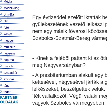
Média
Modellvilág
Bim-Bam
Egy évtizeddel ezelőtt iktatták 
film
gyülekezetének vezető lelkészi p
fotó
nem egy másik fővárosi közössé
könyv
Szabolcs-Szatmár-Bereg vármegy
múzeum
muzsika
népzene
- Kinek a fejéből pattant ki az ö
pop-rock
meg Nagyvarsányban?
pszicho
szabadtér
- A presbitériumban alakult egy 
színház
kettesével, négyesével járták a 
tánc
lelkészeket, beszélgettek velük
tárlat
ítélt vállalkozót. Végül valaki 
PARTNER
OLDALAK
vagyok Szabolcs vármegyében. 