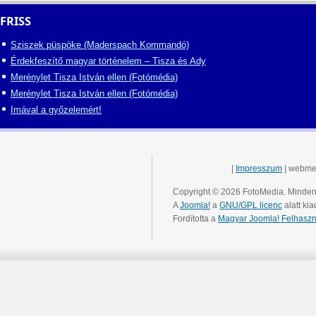
FRISS
Sziszek püspöke (Maderspach Kommandó)
Érdekfeszítő magyar történelem – Tisza és Ady
Merénylet Tisza István ellen (Fotómédia)
Merénylet Tisza István ellen (Fotómédia)
Imával a győzelemért!
|
Impresszum
| webme
Copyright © 2026 FotoMedia. Minden 
A
Joomla!
a
GNU/GPL licenc
alatt kia
Fordította a
Magyar Joomla! Felhaszn