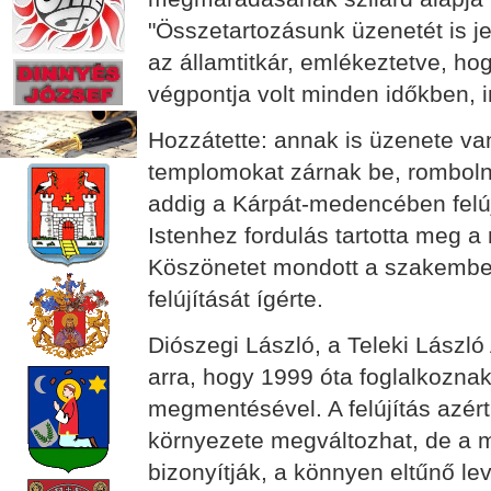
"Összetartozásunk üzenetét is je
az államtitkár, emlékeztetve, 
végpontja volt minden időkben, 
Hozzátette: annak is üzenete va
templomokat zárnak be, romboln
addig a Kárpát-medencében felújí
Istenhez fordulás tartotta meg a 
Köszönetet mondott a szakembe
felújítását ígérte.
Diószegi László, a Teleki László
arra, hogy 1999 óta foglalkozna
megmentésével. A felújítás azért 
környezete megváltozhat, de a m
bizonyítják, a könnyen eltűnő le