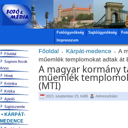
Fotóügynökség
Sajtóügynökség
Fot
Impresszum
Főoldal
Kárpát-medence
A m
Főoldal
műemlék templomokat adtak át 
Soproni Arcok
A magyar kormány tá
Anno
műemlék templomoka
Hírek
(MTI)
Krónika
Kritika
2023. szeptember 25. hétfő
Adminisztrátor
Ajánló
Sajtószemle
KÁRPÁT-
MEDENCE