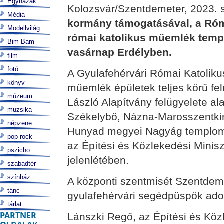
Egyházak
Kolozsvár/Szentdemeter, 2023. 
Média
kormány támogatásával, a Rómer
Modellvilág
római katolikus műemlék templ
Bim-Bam
vasárnap Erdélyben.
film
fotó
A Gyulafehérvári Római Katolik
könyv
műemlék épületek teljes körű felú
múzeum
László Alapítvány felügyelete a
muzsika
Székelybő, Názna-Marosszentkirá
népzene
Hunyad megyei Nagyág templomá
pop-rock
az Építési és Közlekedési Minisz
pszicho
jelenlétében.
szabadtér
színház
A központi szentmisét Szentdeme
tánc
gyulafehérvári segédpüspök adott 
tárlat
PARTNER
Lánszki Regő, az Építési és Köz