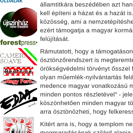
OLDALAK
államtitkára beszédében azt hang
kell építeni a házat és a hazát i
közösség, ami a nemzetépítéshez
ezért támogatja a magyar korm
felújítását.
Rámutatott, hogy a támogatáson 
ösztönzőrendszert is megteremtet
örökségvédelmi törvényt ősszel 
olyan műemlék-nyilvántartás feláll
medence magyar vonatkozású m
minden pontos részletével" - jel
köszönhetően minden magyar tö
arra ösztönözheti, hogy felkeres
Kitért arra is, hogy a templom
megmaradásának szilárd alapja 