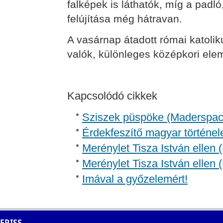
falképek is láthatók, míg a padl
felújítása még hátravan.
A vasárnap átadott római katoli
valók, különleges középkori ele
Kapcsolódó cikkek
Sziszek püspöke (Madersp
Érdekfeszítő magyar történel
Merénylet Tisza István ellen 
Merénylet Tisza István ellen 
Imával a győzelemért!
FRISS