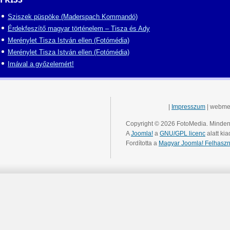
Sziszek püspöke (Maderspach Kommandó)
Érdekfeszítő magyar történelem – Tisza és Ady
Merénylet Tisza István ellen (Fotómédia)
Merénylet Tisza István ellen (Fotómédia)
Imával a győzelemért!
|
Impresszum
| webme
Copyright © 2026 FotoMedia. Minden 
A
Joomla!
a
GNU/GPL licenc
alatt kia
Fordította a
Magyar Joomla! Felhaszn