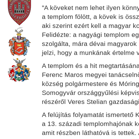
"A köveket nem lehet ilyen könnye
a templom fölött, a kövek is ös
aki szerint ezért kell a magyar k
Felidézte: a nagyági templom 
szolgálta, mára dévai magyarok n
jelzi, hogy a munkának értelme va
A templom és a hit megtartásána
Ferenc Maros megyei tanácselnö
község polgármestere és Móring J
Somogyvár országgyűlési képvise
részéről Veres Stelian gazdaság
A felújítás folyamatát ismertető
a 13. századi templomhajónak két
amit részben láthatóvá is tettek.