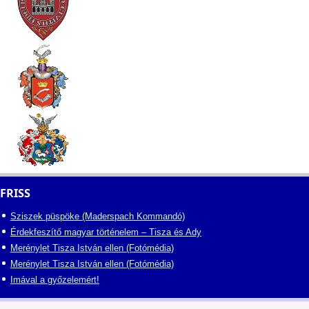
FRISS
Sziszek püspöke (Maderspach Kommandó)
Érdekfeszítő magyar történelem – Tisza és Ady
Merénylet Tisza István ellen (Fotómédia)
Merénylet Tisza István ellen (Fotómédia)
Imával a győzelemért!