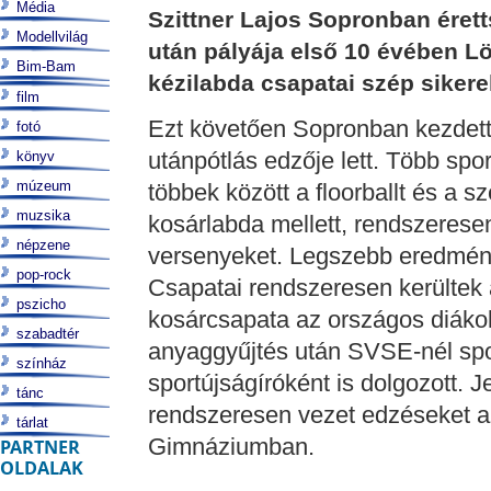
Média
Szittner Lajos Sopronban érett
Modellvilág
után pályája első 10 évében Löv
Bim-Bam
kézilabda csapatai szép sikerek
film
Ezt követően Sopronban kezdett 
fotó
utánpótlás edzője lett. Több spo
könyv
múzeum
többek között a floorballt és a sz
muzsika
kosárlabda mellett, rendszeresen
népzene
versenyeket. Legszebb eredménye
pop-rock
Csapatai rendszeresen kerültek
pszicho
kosárcsapata az országos diákol
szabadtér
anyaggyűjtés után SVSE-nél sport
színház
sportújságíróként is dolgozott. J
tánc
rendszeresen vezet edzéseket a
tárlat
Gimnáziumban.
PARTNER
OLDALAK