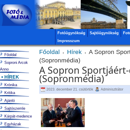
Fotóügynökség
Sajtóügynökség
Fot
Impresszum
Főoldal
Hírek
A Sopron Sportj
Főoldal
(Sopronmédia)
Soproni Arcok
A Sopron Sportjáért-d
Anno
(Sopronmédia)
HÍREK
Krónika
2023. december 21. csütörtök
Adminisztrátor
Kritika
Ajánló
Sajtószemle
Kárpát-medence
Egyházak