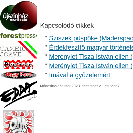
Kapcsolódó cikkek
Sziszek püspöke (Madersp
Érdekfeszítő magyar történel
Merénylet Tisza István ellen 
Merénylet Tisza István ellen 
Imával a győzelemért!
Módosítás dátuma: 2023. december 21. csütörtök