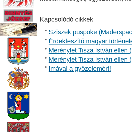
Kapcsolódó cikkek
Sziszek püspöke (Madersp
Érdekfeszítő magyar történel
Merénylet Tisza István ellen 
Merénylet Tisza István ellen 
Imával a győzelemért!