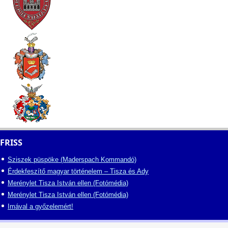
FRISS
Sziszek püspöke (Maderspach Kommandó)
Érdekfeszítő magyar történelem – Tisza és Ady
Merénylet Tisza István ellen (Fotómédia)
Merénylet Tisza István ellen (Fotómédia)
Imával a győzelemért!