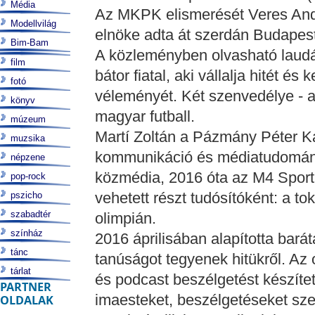
Média
Az MKPK elismerését Veres Andr
Modellvilág
elnöke adta át szerdán Budapeste
Bim-Bam
A közleményben olvasható laudác
film
bátor fiatal, aki vállalja hitét é
fotó
véleményét. Két szenvedélye - a
könyv
magyar futball.
múzeum
Martí Zoltán a Pázmány Péter K
muzsika
kommunikáció és médiatudomány
népzene
közmédia, 2016 óta az M4 Sport
pop-rock
vehetett részt tudósítóként: a tok
pszicho
szabadtér
olimpián.
színház
2016 áprilisában alapította barát
tánc
tanúságot tegyenek hitükről. Az o
tárlat
és podcast beszélgetést készítet
PARTNER
imaesteket, beszélgetéseket sz
OLDALAK