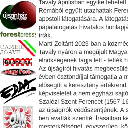
Tavaly áprilisban egyike lehetet
Rómából együtt utazhattak Fer
apostoli látogatására. A látogatá
pápalátogatás hivatalos honlapjá
írták.
Martí Zoltánt 2023-ban a közmédi
Tavaly nyáron a megújult Magya
elnökségének tagja lett - tették 
Az újságírói hivatás megbecsül
évben ösztöndíjjal támogatja a 
elősegíti a keresztény értékren
képviseletét a nem egyházi sajt
Szalézi Szent Ferencet (1567-16
az újságírók védőszentjének. A 
ben avatták szentté. Írásaiban k
mesterkéltséget, egyszerűen, kö