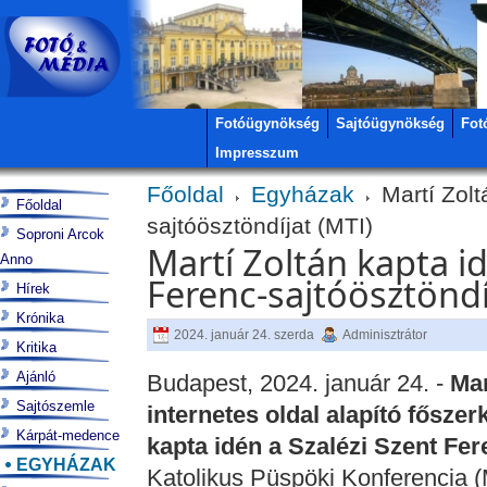
Fotóügynökség
Sajtóügynökség
Fot
Impresszum
Főoldal
Egyházak
Martí Zolt
Főoldal
sajtóösztöndíjat (MTI)
Soproni Arcok
Martí Zoltán kapta id
Anno
Ferenc-sajtóösztöndí
Hírek
Krónika
2024. január 24. szerda
Adminisztrátor
Kritika
Ajánló
Budapest, 2024. január 24. -
Mar
Sajtószemle
internetes oldal alapító fősze
Kárpát-medence
kapta idén a Szalézi Szent Fer
EGYHÁZAK
Katolikus Püspöki Konferencia 