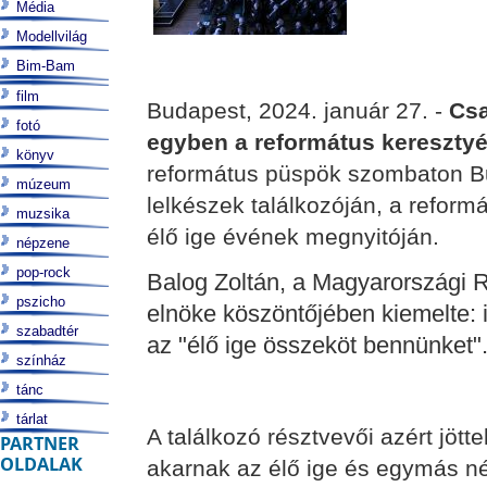
Média
Modellvilág
Bim-Bam
film
Budapest, 2024. január 27. -
Csa
fotó
egyben a református kereszty
könyv
református püspök szombaton Bu
múzeum
lelkészek találkozóján, a refor
muzsika
élő ige évének megnyitóján.
népzene
pop-rock
Balog Zoltán, a Magyarországi 
pszicho
elnöke köszöntőjében kiemelte: 
szabadtér
az "élő ige összeköt bennünket"
színház
tánc
tárlat
A találkozó résztvevői azért jöt
PARTNER
OLDALAK
akarnak az élő ige és egymás né