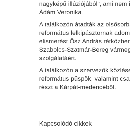
nagyképű illúziójából", ami nem
Ádám Veronika.
A találkozón átadták az elsősor
református lelkipásztornak adom
elismerést Ősz András rétközbere
Szabolcs-Szatmár-Bereg vármegy
szolgálatáért.
A találkozón a szervezők közlés
református püspök, valamint csa
részt a Kárpát-medencéből.
Kapcsolódó cikkek