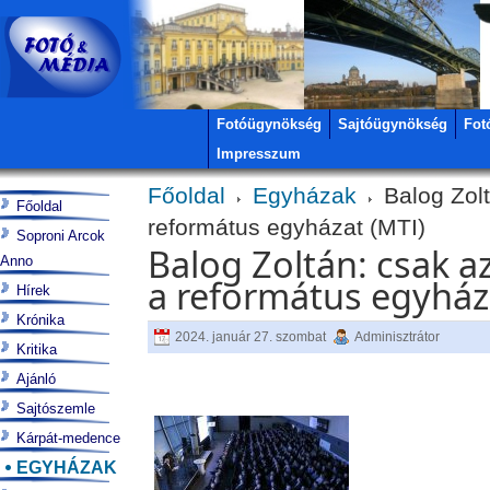
Fotóügynökség
Sajtóügynökség
Fot
Impresszum
Főoldal
Egyházak
Balog Zolt
Főoldal
református egyházat (MTI)
Soproni Arcok
Balog Zoltán: csak az
Anno
a református egyház
Hírek
Krónika
2024. január 27. szombat
Adminisztrátor
Kritika
Ajánló
Sajtószemle
Kárpát-medence
EGYHÁZAK