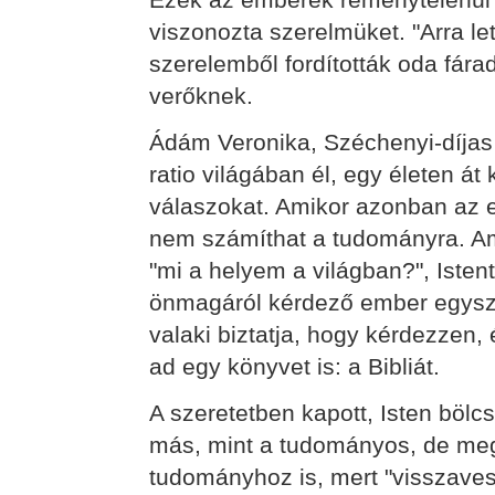
viszonozta szerelmüket. "Arra le
szerelemből fordították oda fára
verőknek.
Ádám Veronika, Széchenyi-díjas or
ratio világában él, egy életen át
válaszokat. Amikor azonban az em
nem számíthat a tudományra. Ami
"mi a helyem a világban?", Istent
önmagáról kérdező ember egyszer
valaki biztatja, hogy kérdezzen, 
ad egy könyvet is: a Bibliát.
A szeretetben kapott, Isten bölc
más, mint a tudományos, de meg
tudományhoz is, mert "visszaves