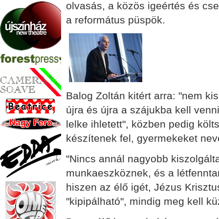
olvasás, a közös igeértés és cse
a református püspök.
Balog Zoltán kitért arra: "nem ki
újra és újra a szájukba kell ven
lelke ihletett", közben pedig kö
készítenek fel, gyermekeket nev
"Nincs annál nagyobb kiszolgálta
munkaeszköznek, és a létfenntar
hiszen az élő igét, Jézus Krisztu
"kipipálható", mindig meg kell kü