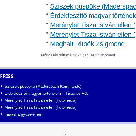
Sziszek püspöke (Madersp
Érdekfeszítő magyar történel
Merénylet Tisza István ellen 
Merénylet Tisza István ellen 
Meghalt Ritoók Zsigmond
Módosítás dátuma: 2024. január 27. szombat
FRISS
Sziszek püspöke (Maderspach Kommandó)
Érdekfeszítő magyar történelem – Tisza és Ady
Merénylet Tisza István ellen (Fotómédia)
Merénylet Tisza István ellen (Fotómédia)
Imával a győzelemért!