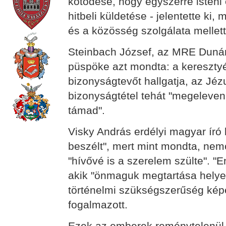
kötődése, hogy egyszerre isteni
hitbeli küldetése - jelentette k
és a közösség szolgálata mellett
Steinbach József, az MRE Dunán
püspöke azt mondta: a keresztyé
bizonyságtevőt hallgatja, az Jézu
bizonyságtétel tehát "megeleve
támad".
Visky András erdélyi magyar író
beszélt", mert mint mondta, nemc
"hívővé is a szerelem szülte". 
akik "önmaguk megtartása helyett
történelmi szükségszerűség képé
fogalmazott.
Ezek az emberek reménytelenül 