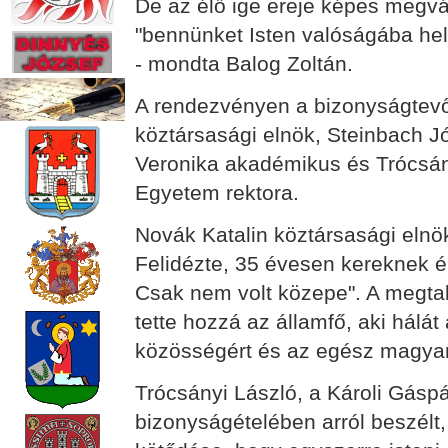
De az élő ige ereje képes megvált
"bennünket Isten valóságába hel
- mondta Balog Zoltán.
A rendezvényen a bizonyságtevők
köztársasági elnök, Steinbach 
Veronika akadémikus és Trócsán
Egyetem rektora.
Novák Katalin köztársasági elnök 
Felidézte, 35 évesen kereknek ére
Csak nem volt közepe". A megtalál
tette hozzá az államfő, aki hálát
közösségért és az egész magyar
Trócsányi László, a Károli Gásp
bizonyságételében arról beszélt