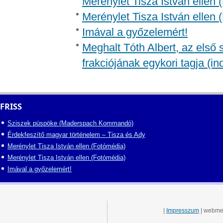
Merénylet Tisza István ellen 
Merénylet Tisza István ellen 
Imával a győzelemért!
Meghalt Tóth Albert, az első
frakciójának egykori tagja (in
FRISS
Sziszek püspöke (Maderspach Kommandó)
Érdekfeszítő magyar történelem – Tisza és Ady
Merénylet Tisza István ellen (Fotómédia)
Merénylet Tisza István ellen (Fotómédia)
Imával a győzelemért!
|
Impresszum
| webme