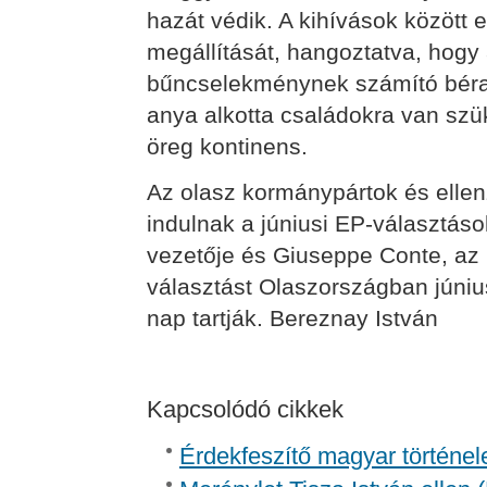
hazát védik. A kihívások között
megállítását, hangoztatva, hog
bűncselekménynek számító béra
anya alkotta családokra van sz
öreg kontinens.
Az olasz kormánypártok és ellenz
indulnak a júniusi EP-választások
vezetője és Giuseppe Conte, az 
választást Olaszországban júniu
nap tartják. Bereznay István
Kapcsolódó cikkek
Érdekfeszítő magyar történel