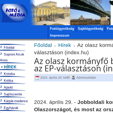
Fotóügynökség
Sajtóügynökség
Fot
Impresszum
Főoldal
Hírek
Az olasz kormá
Főoldal
választáson (index.hu)
Soproni Arcok
Az olasz kormányfő b
Anno
az EP-választáson (i
HÍREK
Krónika
2024. április 29. hétfő
Adminisztrátor
Kritika
Ajánló
Sajtószemle
Kárpát-medence
2024. április 29. -
Jobboldali k
Egyházak
Olaszországot, és most az orsz