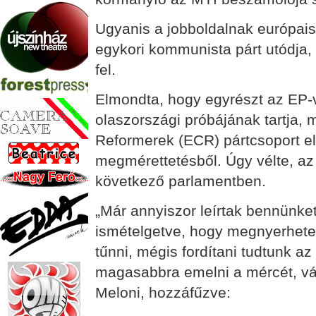
Ugyanis a jobboldalnak európais
egykori kommunista párt utódja,
fel.
Elmondta, hogy egyrészt az EP
olaszországi próbájának tartja,
Reformerek (ECR) pártcsoport e
megmérettetésből. Úgy vélte, az
következő parlamentben.
„Már annyiszor leírtak bennünket,
ismételgetve, hogy megnyerhetetl
tűnni, mégis fordítani tudtunk az 
magasabbra emelni a mércét, vál
Meloni, hozzáfűzve: