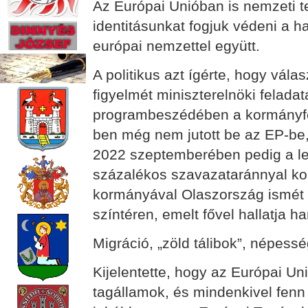
Az Európai Unióban is nemzeti t
identitásunkat fogjuk védeni a h
európai nemzettel együtt.
A politikus azt ígérte, hogy vál
figyelmét miniszterelnöki feladat
programbeszédében a kormányfő 
ben még nem jutott be az EP-be,
2022 szeptemberében pedig a le
százalékos szavazataránnyal kor
kormányával Olaszország ismét 
színtéren, emelt fővel hallatja 
Migráció, „zöld tálibok”, népess
Kijelentette, hogy az Európai 
tagállamok, és mindenkivel fenn k