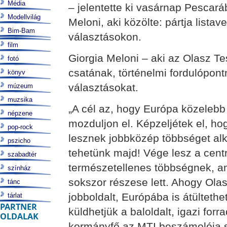
Média
– jelentette ki vasárnap Pescar
Modellvilág
Meloni, aki közölte: pártja listav
Bim-Bam
választásokon.
film
Giorgia Meloni – aki az Olasz Te
fotó
csatának, történelmi fordulópon
könyv
választásokat.
múzeum
muzsika
„A cél az, hogy Európa közelebb
népzene
mozduljon el. Képzeljétek el, h
pop-rock
lesznek jobbközép többséget al
pszicho
tehetünk majd! Vége lesz a centr
szabadtér
természetellenes többségnek, a
színház
sokszor részese lett. Ahogy Ola
tánc
jobboldalt, Európába is átültethe
tárlat
PARTNER
küldhetjük a baloldalt, igazi forr
OLDALAK
kormányfő az MTI beszámolója sz