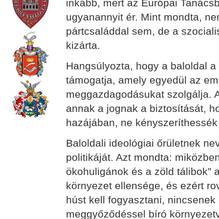
inkább, mert az Európai Tanács
ugyanannyit ér. Mint mondta, ne
pártcsaláddal sem, de a szocial
kizárta.
Hangsúlyozta, hogy a baloldal a 
támogatja, amely egyedül az em
meggazdagodásukat szolgálja. A
annak a jognak a biztosítását, 
hazájában, ne kényszeríthessék 
Baloldali ideológiai őrületnek n
politikáját. Azt mondta: miközb
ökohuligánok és a zöld tálibok” 
környezet ellensége, és ezért rov
húst kell fogyasztani, nincsene
meggyőződéssel bíró környezetv