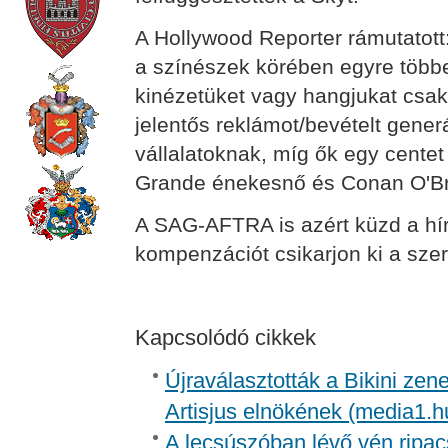
A Hollywood Reporter rámutatott:
a színészek körében egyre több
kinézetüket vagy hangjukat csak
jelentős reklámot/bevételt gene
vállalatoknak, míg ők egy centet 
Grande énekesnő és Conan O'Br
A SAG-AFTRA is azért küzd a híre
kompenzációt csikarjon ki a szer
Kapcsolódó cikkek
Újraválasztották a Bikini zen
Artisjus elnökének (media1.h
A lecsúszóban lévő vén ripac