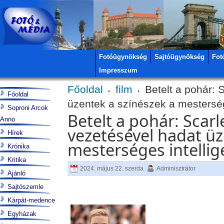
Fotóügynökség
Sajtóügynökség
Fot
Impresszum
Főoldal
film
Betelt a pohár: 
Főoldal
üzentek a színészek a mesterség
Soproni Arcok
Betelt a pohár: Scar
Anno
vezetésével hadat üz
Hírek
mesterséges intellig
Krónika
Kritika
2024. május 22. szerda
Adminisztrátor
Ajánló
Sajtószemle
Kárpát-medence
Egyházak