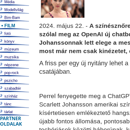
Média
Modellvilág
Bim-Bam
2024. május 22. -
A színésznőre
FILM
szólal meg az OpenAI új chatbo
fotó
könyv
Johanssonnak lett elege a mes
múzeum
most már nem csak kinézetet, 
muzsika
A friss per egy új nyitány lehet
népzene
csatájában.
pop-rock
pszicho
szabadtér
Perrel fenyegette meg a ChatGPT
színház
Scarlett Johansson amerikai szín
tánc
kísértetiesen emlékeztető hangszí
tárlat
PARTNER
újabb fontos állomása, pontosab
OLDALAK
techóriások közötti háborúnak, 