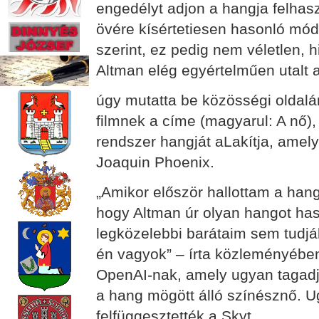
engedélyt adjon a hangja felhas
övére kísértetiesen hasonló mó
szerint, ez pedig nem véletlen,
Altman elég egyértelműen utalt 
úgy mutatta be közösségi oldalá
filmnek a címe (magyarul: A nő
rendszer hangját aLakítja, amely
Joaquin Phoenix.
„Amikor először hallottam a ha
hogy Altman úr olyan hangot ha
legközelebbi barátaim sem tud
én vagyok” – írta közleményében
OpenAI-nak, amely ugyan tagadja
a hang mögött álló színésznő. 
felfüggesztették a Skyt.