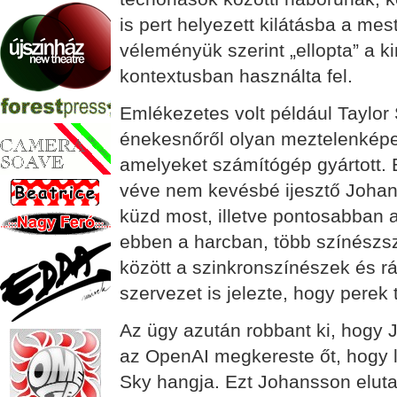
is pert helyezett kilátásba a mes
véleményük szerint „ellopta” a k
kontextusban használta fel.
Emlékezetes volt például Taylor S
énekesnőről olyan meztelenképek
amelyeket számítógép gyártott. E
véve nem kevésbé ijesztő Johans
küzd most, illetve pontosabban 
ebben a harcban, több színészs
között a szinkronszínészek és r
szervezet is jelezte, hogy perek
Az ügy azután robbant ki, hogy Jo
az OpenAI megkereste őt, hogy
Sky hangja. Ezt Johansson elutas