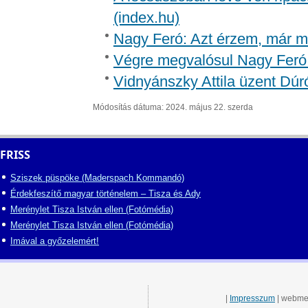
(index.hu)
Nagy Feró: Azt érzem, már m
Végre megvalósul Nagy Feró 
Vidnyánszky Attila üzent Dúr
Módosítás dátuma: 2024. május 22. szerda
FRISS
Sziszek püspöke (Maderspach Kommandó)
Érdekfeszítő magyar történelem – Tisza és Ady
Merénylet Tisza István ellen (Fotómédia)
Merénylet Tisza István ellen (Fotómédia)
Imával a győzelemért!
|
Impresszum
| webme