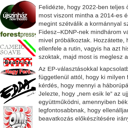
Felidézte, hogy 2022-ben teljes 
most viszont mintha a 2014-es é
megint szétválik a kormánnyal sz
Fidesz–KDNP-nek mindhárom vál
mivel próbálkoztak. Hozzátette,
ellenfele a rutin, vagyis ha azt 
szoktak, majd most is meglesz 
Az EP-választásokkal kapcsolatb
függetlenül attól, hogy ki milyen
kérdés, hogy mennyi a háborúpár
Jelezte, hogy „nem esik le” az uj
együttműködni, amennyiben béke
legfontosabbnak, hogy ellenállja
beavatkozás előkészítésére irán