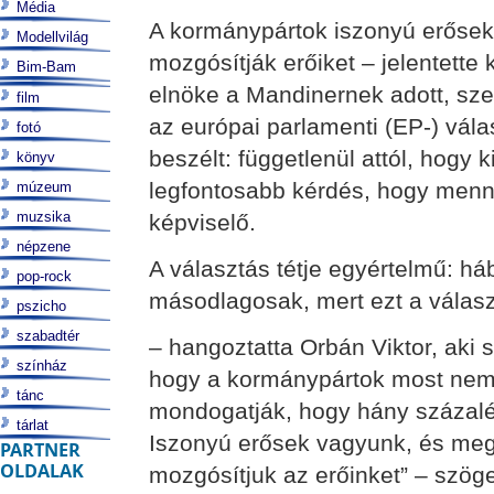
Média
A kormánypártok iszonyú erősek 
Modellvilág
mozgósítják erőiket – jelentette 
Bim-Bam
elnöke a Mandinernek adott, sze
film
az európai parlamenti (EP-) válas
fotó
beszélt: függetlenül attól, hogy k
könyv
legfontosabb kérdés, hogy menny
múzeum
muzsika
képviselő.
népzene
A választás tétje egyértelmű: h
pop-rock
másodlagosak, mert ezt a válasz
pszicho
szabadtér
– hangoztatta Orbán Viktor, aki 
színház
hogy a kormánypártok most nem 
tánc
mondogatják, hogy hány százalé
tárlat
Iszonyú erősek vagyunk, és meg 
PARTNER
OLDALAK
mozgósítjuk az erőinket” – szöge