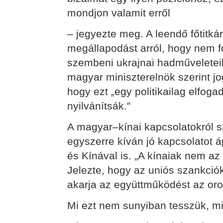
mondjon valamit erről
– jegyezte meg. A leendő főtitká
megállapodást arról, hogy nem f
szembeni ukrajnai hadműveletei
magyar miniszterelnök szerint jo
hogy ezt „egy politikailag elfog
nyilvánítsák.”
A magyar–kínai kapcsolatokról s
egyszerre kíván jó kapcsolatot á
és Kínával is. „A kínaiak nem az 
Jelezte, hogy az uniós szankciók
akarja az együttműködést az oro
Mi ezt nem sunyiban tesszük, m