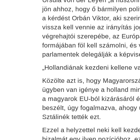
jön ahhoz, hogy ő bármilyen polit
a kérdést Orbán Viktor, aki szer
vissza kell vennie az irányítás jo
végrehajtói szerepébe, az Európa
formájában föl kell számolni, és 
parlamentek delegálják a képvis
„Hollandiának kezdeni kellene va
Közölte azt is, hogy Magyarorsz
ügyben van igénye a holland mi
a magyarok EU-ból kizárásáról é
beszélt, úgy fogalmazva, ahogy 
Sztálinék tették ezt.
Ezzel a helyzettel neki kell kez
bizalmát egy ilyen pozícióhoz, ez