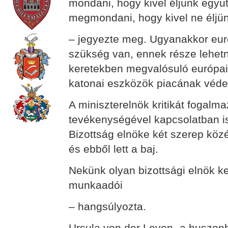
mondani, hogy kivel éljünk együt
megmondani, hogy kivel ne éljünk
– jegyezte meg. Ugyanakkor eur
szükség van, ennek része lehet
keretekben megvalósuló európai h
katonai eszközök piacának véde
A miniszterelnök kritikát fogalm
tevékenységével kapcsolatban is
Bizottság elnöke két szerep közé 
és ebből lett a baj.
Nekünk olyan bizottsági elnök kel
munkaadói
– hangsúlyozta.
Ursula von der Leyen „a huszonh