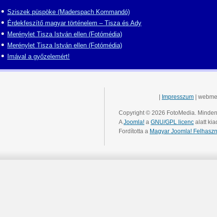
Sziszek püspöke (Maderspach Kommandó)
Érdekfeszítő magyar történelem – Tisza és Ady
Merénylet Tisza István ellen (Fotómédia)
Merénylet Tisza István ellen (Fotómédia)
Imával a győzelemért!
|
Impresszum
| webme
Copyright © 2026 FotoMedia. Minden 
A
Joomla!
a
GNU/GPL licenc
alatt kia
Fordította a
Magyar Joomla! Felhaszn