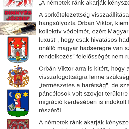
„A németek ránk akarják kényszer
A sorkötelezettség visszaállítá
hangsúlyozta Orbán Viktor, kiem
kollektív védelmét, ezért Magy
luxust”, hogy csak hivatásos had
önálló magyar hadseregre van sz
rendelkezés” felelősségét nem r
Orbán Viktor arra is kitért, hog
visszafogottságra lenne szükség
„természetes a barátság”, de sz
páncélosok volt szovjet területr
migráció kérdésében is indokol
részéről.
A németek ránk akarják kényszer