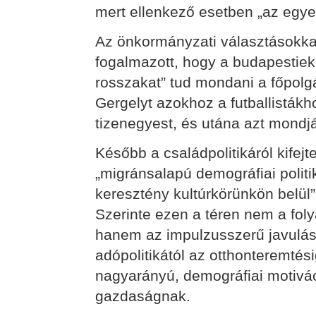
mert ellenkező esetben „az egyed
Az önkormányzati választásokka
fogalmazott, hogy a budapestiek
rosszakat” tud mondani a főpolg
Gergelyt azokhoz a futballistákho
tizenegyest, és utána azt mondják
Később a családpolitikáról kifej
„migránsalapú demográfiai politik
keresztény kultúrkörünkön belül”
Szerinte ezen a téren nem a fol
hanem az impulzusszerű javulás
adópolitikától az otthonteremtés
nagyarányú, demográfiai motivác
gazdaságnak.