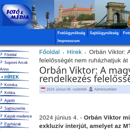
Fotóügynökség
Sajtóügynökség
Fot
Impresszum
Főoldal
Hírek
Orbán Viktor: A
Főoldal
felelősségét nem ruházhatjuk át
Soproni Arcok
Orbán Viktor: A magy
Anno
rendelkezés felelős
HÍREK
Krónika
2024. június 06. csütörtök
Adminisztrátor
Kritika
Ajánló
Sajtószemle
Kárpát-medence
2024 június 4. -
Orbán Viktor mi
Egyházak
exkluzív interjút, amelyet az M