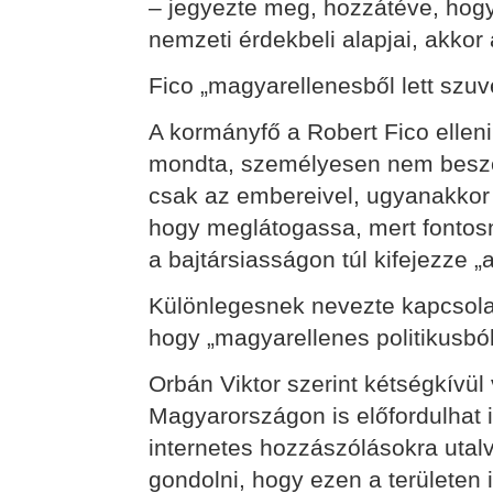
– jegyezte meg, hozzátéve, ho
nemzeti érdekbeli alapjai, akkor a
Fico „magyarellenesből lett szuv
A kormányfő a Robert Fico elleni
mondta, személyesen nem beszél
csak az embereivel, ugyanakkor j
hogy meglátogassa, mert fontosn
a bajtársiasságon túl kifejezze „
Különlegesnek nevezte kapcsolatá
hogy „magyarellenes politikusból 
Orbán Viktor szerint kétségkívül
Magyarországon is előfordulhat 
internetes hozzászólásokra utalv
gondolni, hogy ezen a területen i