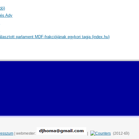
dó)
 és Ady
)
)
lasztott parlament MDF-frakciójának egykori tagja (index.hu)
resszum
| webmester:
|
(2012-től)