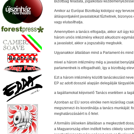
Bizottság feladata, jogalkotási kezdeményezéssel
Amikor az Európai Bizottság kidolgoz egy tervezet
álláspontjaként javaslatokat fűzhetnek, bizonyo
vagy elutasíthatja.
Amennyiben a tanács elfogadja, akkor azt úgy küldi
három uniós intézmény elkezd alkudozni egymáss
a javaslatot, akkor a jogszabály megbukik.
Ugyanakkor általában mind a Parlament és mind a
mivel a három intézmény még a javaslat benyújtás
parlamentnek is elfogadható, így a bizottság elev
Ezt a három intézmény közötti tanácskozást neve
EP az adott dosszié alapján delegálják tárgyalóik
a tagállamokat képviselő Tanács esetében a tagál
Azonban az EU soros elnöke nem kizárólag csak a
megszervezi és koordinálja a tanács munkáját: for
meghatározásáért is ő felel.
A formális üléseken általában a megkezdett dosszi
a Magyarország ellen indított hetes cikkely szerin