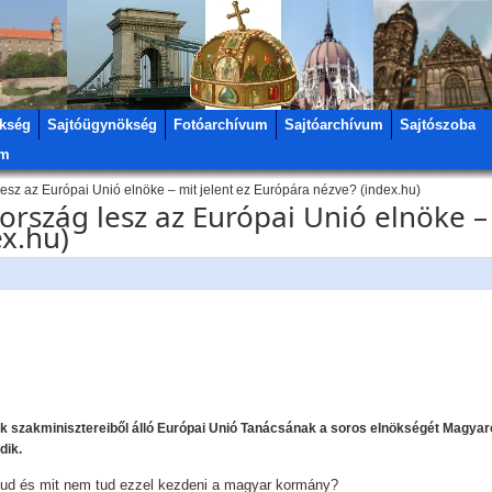
kség
Sajtóügynökség
Fotóarchívum
Sajtóarchívum
Sajtószoba
um
esz az Európai Unió elnöke – mit jelent ez Európára nézve? (index.hu)
ország lesz az Európai Unió elnöke – 
x.hu)
mok szakminisztereiből álló Európai Unió Tanácsának a soros elnökségét Magyaro
dik.
 tud és mit nem tud ezzel kezdeni a magyar kormány?