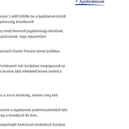
Apróhirdetések
uár 1-jétől töltötte be a tagállamok között
gyelország következett.
y miatt felmerült jogállamisági kérdések,
 duplázzanak, vagy egyszerűen
pviselő Daniel Freund német politikus
rioritásairól már korábban megegyezett az
riumok által lefektetett tervek mellett a
 az a soros elnökség, amihez meg kell
hanem a tagállamok szakminisztereiből álló
ág a következő fél évre.
ó végrehajtó funkcióval rendelkező Európai