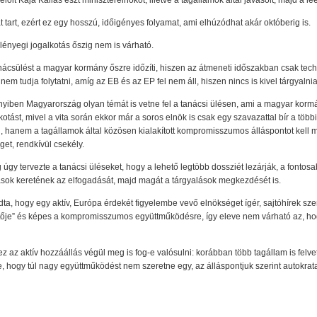
elölt Kaja Kallas észt miniszterelnököt, illetve a tagállamok által javasolt, majd a lee
tart, ezért ez egy hosszú, időigényes folyamat, ami elhúzódhat akár októberig is.
lényegi jogalkotás őszig nem is várható.
anácsülést a magyar kormány őszre időzíti, hiszen az átmeneti időszakban csak techn
nem tudja folytatni, amíg az EB és az EP fel nem áll, hiszen nincs is kivel tárgyalni
iben Magyarország olyan témát is vetne fel a tanácsi ülésen, ami a magyar kormá
kotást, mivel a vita során ekkor már a soros elnök is csak egy szavazattal bír a tö
hanem a tagállamok által közösen kialakított kompromisszumos álláspontot kell ma
et, rendkívül csekély.
úgy tervezte a tanácsi üléseket, hogy a lehető legtöbb dossziét lezárják, a fonto
ások keretének az elfogadását, majd magát a tárgyalások megkezdését is.
 hogy egy aktív, Európa érdekét figyelembe vevő elnökséget ígér, sajtóhírek szeri
ője” és képes a kompromisszumos együttműködésre, így eleve nem várható az, hog
z az aktív hozzáállás végül meg is fog-e valósulni: korábban több tagállam is felvet
te, hogy túl nagy együttműködést nem szeretne egy, az álláspontjuk szerint autokra