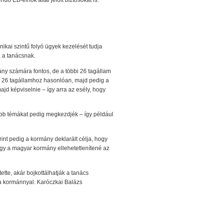
ndő EB-elnök által jelölt biztosokat is.
ikai szintű folyó ügyek kezelését tudja
a a tanácsnak.
ny számára fontos, de a többi 26 tagállam
bbi 26 tagállamhoz hasonlóan, majd pedig a
jd képviselnie – így arra az esély, hogy
sabb témákat pedig megkezdjék – így például
nt pedig a kormány deklarált célja, hogy
y a magyar kormány ellehetetlenítené az
ette, akár bojkottálhatják a tanács
ta kormánnyal. Karóczkai Balázs