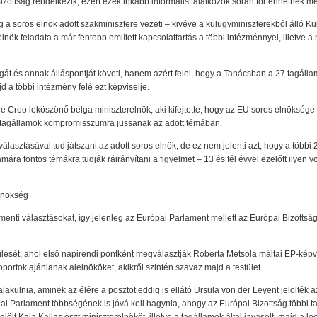
ottság rendelkezik, ezért ezek inkább informális találkozók során történhetnek m
 a soros elnök adott szakminisztere vezeti – kivéve a külügyminiszterekből álló Kü
s elnök feladata a már fentebb említett kapcsolattartás a többi intézménnyel, illetv
át és annak álláspontját követi, hanem azért felel, hogy a Tanácsban a 27 tagálla
a többi intézmény felé ezt képviselje.
e Croo leköszönő belga miniszterelnök, aki kifejtette, hogy az EU soros elnöksége n
a tagállamok kompromisszumra jussanak az adott témában.
sztásával tud játszani az adott soros elnök, de ez nem jelenti azt, hogy a többi 26
ára fontos témákra tudják ráirányítani a figyelmet – 13 és fél évvel ezelőtt ilyen 
lnökség
lamenti választásokat, így jelenleg az Európai Parlament mellett az Európai Bizotts
 ülését, ahol első napirendi pontként megválasztják Roberta Metsola máltai EP-képv
oportok ajánlanak alelnököket, akikről szintén szavaz majd a testület.
lakulnia, aminek az élére a posztot eddig is ellátó Ursula von der Leyent jelölték
i Parlament többségének is jóvá kell hagynia, ahogy az Európai Bizottság többi t