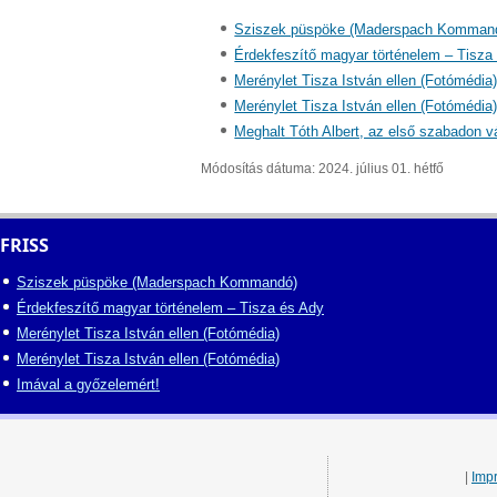
Sziszek püspöke (Maderspach Komman
Érdekfeszítő magyar történelem – Tisza
Merénylet Tisza István ellen (Fotómédia
Merénylet Tisza István ellen (Fotómédia
Meghalt Tóth Albert, az első szabadon vá
Módosítás dátuma: 2024. július 01. hétfő
FRISS
Sziszek püspöke (Maderspach Kommandó)
Érdekfeszítő magyar történelem – Tisza és Ady
Merénylet Tisza István ellen (Fotómédia)
Merénylet Tisza István ellen (Fotómédia)
Imával a győzelemért!
|
Imp