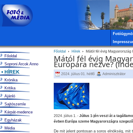
Fotóügynö
Impressz
Főoldal
Hírek
Mától fél évig Magyarország l
Mától fél évig Magyar
Főoldal
Európára nézve? (inde
Soproni Arcok Anno
HÍREK
2024. július 01. hétfő
Adminisztrátor
Krónika
Kritika
Ajánló
Sajtószemle
Kárpát-medence
2024. július 1. -
Július 1-jén veszi át a tagálla
Egyházak
évben Európa szeme Magyarországra szegező
Média
De mit jelent pontosan a soros elnökség, mit