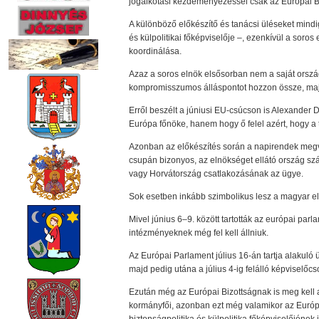
jogalkotási kezdeményezéssel csak az Európai Biz
A különböző előkészítő és tanácsi üléseket mindig
és külpolitikai főképviselője –, ezenkívül a soro
koordinálása.
Azaz a soros elnök elsősorban nem a saját ország
kompromisszumos álláspontot hozzon össze, majd 
Erről beszélt a júniusi EU-csúcson is Alexander D
Európa főnöke, hanem hogy ő felel azért, hogy 
Azonban az előkészítés során a napirendek megvála
csupán bizonyos, az elnökséget ellátó ország szám
vagy Horvátország csatlakozásának az ügye.
Sok esetben inkább szimbolikus lesz a magyar e
Mivel június 6–9. között tartották az európai par
intézményeknek még fel kell állniuk.
Az Európai Parlament július 16-án tartja alakuló
majd pedig utána a július 4-ig felálló képviselőcs
Ezután még az Európai Bizottságnak is meg kell a
kormányfői, azonban ezt még valamikor az Európa