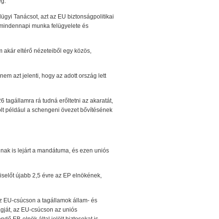
eg.
lügyi Tanácsot, azt az EU biztonságpolitikai
e a mindennapi munka felügyelete és
m akár eltérő nézeteiből egy közös,
em azt jelenti, hogy az adott ország lett
 tagállamra rá tudná erőltetni az akaratát,
volt például a schengeni övezet bővítésének
ágnak is lejárt a mandátuma, és ezen uniós
iselőt újabb 2,5 évre az EP elnökének,
 az EU-csúcson a tagállamok állam- és
agját, az EU-csúcson az uniós