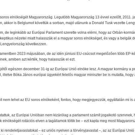
ó soros elnökségét Magyarország. Legutóbb Magyarország 13 évvel ezelőtt, 2011. jan
idén, akkor is Belgiumot követtük a sorban, majd utánunk a Donald Tusk vezette Len
am, de leginkább az Európai Parlament szerette volna elérni, hogy az Orbán-kormán
keptikus nézetei miatt halasszák el a magyar soros elnökséget, és vagy a belgák
 Lengyelország következzen.
rlamentben 2023 májusában, de az idén júniusi EU-csúcsot megelőzően több EP-ké
őinek, amiben azt kérték, hogy halasszák el ezt.
-jétől egészen december 31-ig az Európai Unió elnöke lesz. A magyar kormány a p
illetve Bóka János európai ügyekért felelős magyar miniszter be is mutatta, hogy a t
.
mit nem tehet az EU soros elnökeként, fontos, hogy megjegyezzük, egyáltalán mi is
attuk, az Európai Unióban nem kizárólag a parlament számít jogalkotó szervnek, 
k elnökségét rotációs elven a tagállamok töltik be – ezt kapta meg most Magyarorsz
ki rendeletjavaslatokat – ez uniós nyelven a törvényjavaslat –, az az Európai Uni