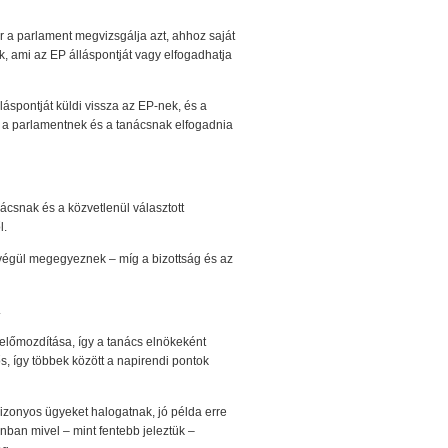
ör a parlament megvizsgálja azt, ahhoz saját
, ami az EP álláspontját vagy elfogadhatja
láspontját küldi vissza az EP-nek, és a
 a parlamentnek és a tanácsnak elfogadnia
ácsnak és a közvetlenül választott
l.
 végül megegyeznek – míg a bizottság és az
.
előmozdítása, így a tanács elnökeként
s, így többek között a napirendi pontok
bizonyos ügyeket halogatnak, jó példa erre
onban mivel – mint fentebb jeleztük –