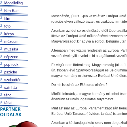
Modellvilág
Bim-Bam
Most hétfőn, július 1-jén veszi át az Európai Uni
film
rotációs elven változó tisztet, és csakúgy, mint 
fotó
Azonban az idei soros elnökség előtt több tagáll
könyv
illetve az Európai Unió működésével szemben sz
múzeum
Magyarországot kihagyva a sorból, Belgium után
muzsika
A témában még vitát is rendeztek az Európai Pa
vezetésével nyílt levelet is írt a tagállamok vezet
népzene
pop-rock
Ez végül nem történt meg, Magyarország július 1
ún. trióban lévő Spanyolországgal és Belgiummal, 
pszicho
magyar kormány mit tervez az Európai Unió élén
szabadtér
De mit is csinál az EU soros elnöke?
színház
Mielőtt leírnánk, a magyar kormány mit tehet és 
tánc
értenünk az uniós jogalkotási folyamatot.
tárlat
PARTNER
Mint azt már az Európai Parlament kapcsán bemut
OLDALAK
Európai Unió Tanácsa (röviden: tanács) is, amine
Azonban a két társjogalkotó szerv nem dolgozhat 