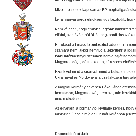
biztonságpolitika és külpolitika főképviselőjének j
Mivel a biztosok kapcsán az EP meghallgatásokat 
Így a magyar soros elnökség úgy kezdődik, hogy 
Nem véletlen, hogy emiatt a legtöbb miniszteri t
ellátni, az előző elnököktől megkapott dossziékat 
Ráadásul a tanács felépítéséből adódóan, amenny
számára nem, akkor nem tudja „eltéríteni” a jogal
többi intézménnyel szemben nem a saját nemzeti, 
Magyarország „széttrollkodhatja” a soros elnökség
Ezenkívül mind a spanyol, mind a belga elnökség 
Ukrajnával és Moldovával a csatlakozási tárgyal
A magyar kormány nevében Bóka János azt mondta,
bemutassa, Magyarország nem az „unió kerékköt
unió működését.
Az egyetlen, a kormánytól kívülálló kérdés, hogy e
miniszteri üléseit, míg az EP már korábban jelez
Kapcsolódó cikkek