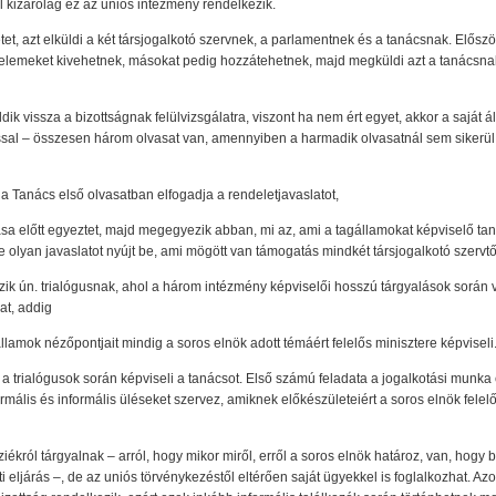
 kizárólag ez az uniós intézmény rendelkezik.
et, azt elküldi a két társjogalkotó szervnek, a parlamentnek és a tanácsnak. Elősz
s elemeket kivehetnek, másokat pedig hozzátehetnek, majd megküldi azt a tanácsnak
k vissza a bizottságnak felülvizsgálatra, viszont ha nem ért egyet, akkor a saját ál
al – összesen három olvasat van, amennyiben a harmadik olvasatnál sem sikerül
 Tanács első olvasatban elfogadja a rendeletjavaslatot,
a előtt egyeztet, majd megegyezik abban, mi az, ami a tagállamokat képviselő tan
e olyan javaslatot nyújt be, ami mögött van támogatás mindkét társjogalkotó szervtő
zik ún. trialógusnak, ahol a három intézmény képviselői hosszú tárgyalások során
at, addig
lamok nézőpontjait mindig a soros elnök adott témáért felelős minisztere képviseli
 trialógusok során képviseli a tanácsot. Első számú feladata a jogalkotási munka 
mális és informális üléseket szervez, amiknek előkészületeiért a soros elnök felelő
ékról tárgyalnak – arról, hogy mikor miről, erről a soros elnök határoz, van, hogy 
ti eljárás –, de az uniós törvénykezéstől eltérően saját ügyekkel is foglalkozhat. Az