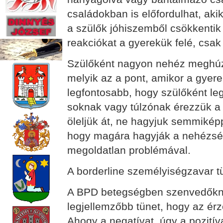
családokban is előfordulhat, ak
a szülők jóhiszemből csökkentik
reakciókat a gyerekük felé, csak 
Szülőként nagyon nehéz meghúzn
melyik az a pont, amikor a gyere
legfontosabb, hogy szülőként leg
soknak vagy túlzónak érezzük a r
öleljük át, ne hagyjuk semmiképp
hogy magára hagyják a nehézsé
megoldatlan problémával.
A borderline személyiségzavar t
A BPD betegségben szenvedőknél
legjellemzőbb tünet, hogy az ér
Ahogy a negatívat, úgy a pozitív