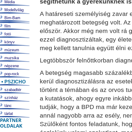
segíthetünk a gyerekünknek is
Média
Modellvilág
A határeseti személyiség zavar
Bim-Bam
meghatározott betegség volt. Az
film
először. Akkor még nem volt rá g
fotó
ezzel diagnosztizáltak, egy élete
könyv
meg kellett tanulnia együtt élni 
múzeum
muzsika
Legtöbbször felnőttkorban diagno
népzene
A betegség magasabb százalékban
pop-rock
kerül diagnosztizálásra az esete
PSZICHO
történt a témában és az orvos tu
szabadtér
a kutatások, ahogy egyre inkább
színház
tánc
tudják, hogy a BPD ma már kezel
tárlat
annál nagyobb arra az esély, ne
PARTNER
Szülőként fontos feladatunk, ho
OLDALAK