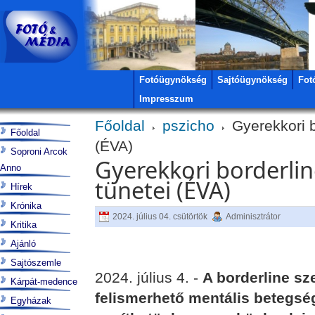
Fotóügynökség
Sajtóügynökség
Fot
Impresszum
Főoldal
pszicho
Gyerekkori b
Főoldal
(ÉVA)
Soproni Arcok
Gyerekkori borderli
Anno
tünetei (ÉVA)
Hírek
Krónika
2024. július 04. csütörtök
Adminisztrátor
Kritika
Ajánló
Sajtószemle
2024. július 4. -
A borderline s
Kárpát-medence
felismerhető mentális betegség
Egyházak