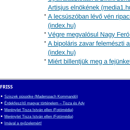
Artisjus elnökének (media1.h
A lecsúszóban lévő vén ripac
(index.hu)
Végre megvalósul Nagy Feró 
A bipoláris zavar felemészti a
(index.hu)
Miért billentjük meg a fejünk
FRISS
Sziszek püspöke (Maderspach Kommandó)
Érdekfeszítő magyar történelem – Tisza és Ady
Merénylet Tisza István ellen (Fotómédia)
Merénylet Tisza István ellen (Fotómédia)
Imával a győzelemért!