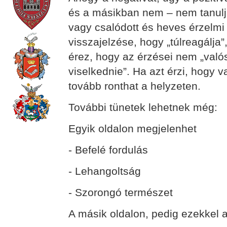
és a másikban nem – nem tanuljá
vagy csalódott és heves érzelmi 
visszajelzése, hogy „túlreagálja
érez, hogy az érzései nem „való
viselkednie”. Ha azt érzi, hogy v
tovább ronthat a helyzeten.
További tünetek lehetnek még:
Egyik oldalon megjelenhet
- Befelé fordulás
- Lehangoltság
- Szorongó természet
A másik oldalon, pedig ezekkel a