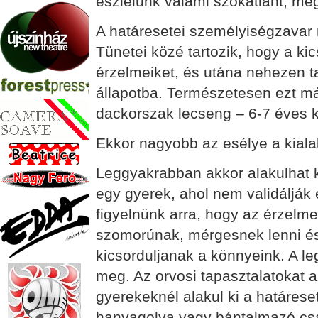
észlelünk valami szokatlant, meg
A határesetei személyiségzavar 
Tünetei közé tartozik, hogy a ki
érzelmeiket, és utána nehezen t
állapotba. Természetesen ezt má
dackorszak lecseng – 6-7 éves k
Ekkor nagyobb az esélye a kial
Leggyakrabban akkor alakulhat k
egy gyerek, ahol nem validálják 
figyelnünk arra, hogy az érzelm
szomorúnak, mérgesnek lenni és 
kicsorduljanak a könnyeink. A l
meg. Az orvosi tapasztalatokat a
gyerekeknél alakul ki a határese
hanyagolva vagy bántalmazó csa