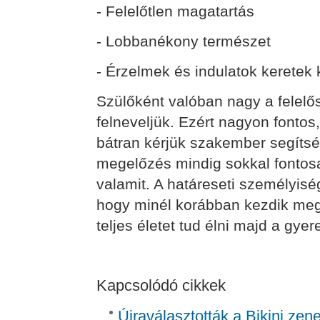
- Felelőtlen magatartás
- Lobbanékony természet
- Érzelmek és indulatok keretek 
Szülőként valóban nagy a felel
felneveljük. Ezért nagyon fontos
bátran kérjük szakember segítsé
megelőzés mindig sokkal fontos
valamit. A határeseti személyis
hogy minél korábban kezdik meg 
teljes életet tud élni majd a gye
Kapcsolódó cikkek
Újraválasztották a Bikini zen