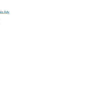
 és Ady
)
)