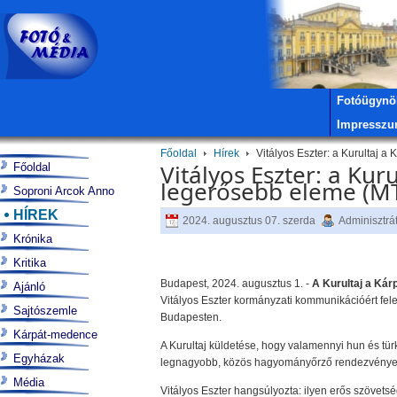
Fotóügynö
Impressz
Főoldal
Hírek
Vitályos Eszter: a Kurultaj 
Vitályos Eszter: a Ku
Főoldal
legerősebb eleme (MT
Soproni Arcok Anno
HÍREK
2024. augusztus 07. szerda
Adminisztrá
Krónika
Kritika
Budapest, 2024. augusztus 1. -
A Kurultaj a Kár
Ajánló
Vitályos Eszter kormányzati kommunikációért fele
Sajtószemle
Budapesten.
Kárpát-medence
A Kurultaj küldetése, hogy valamennyi hun és tü
Egyházak
legnagyobb, közös hagyományőrző rendezvénye is 
Média
Vitályos Eszter hangsúlyozta: ilyen erős szövet