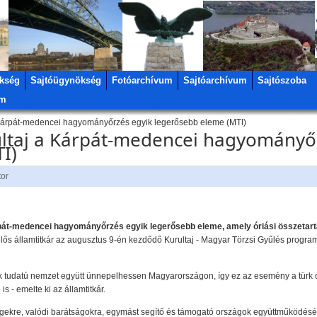
kség
Sajtóügynökség
Fotóarchívum
Sajtóarchívum
Sajtószoba
um
a Kárpát-medencei hagyományőrzés egyik legerősebb eleme (MTI)
rultaj a Kárpát-medencei hagyományő
I)
tor
pát-medencei hagyományőrzés egyik legerősebb eleme, amely óriási összetart
lős államtitkár az augusztus 9-én kezdődő Kurultaj - Magyar Törzsi Gyűlés programj
rk tudatú nemzet együtt ünnepelhessen Magyarországon, így ez az esemény a türk o
- emelte ki az államtitkár.
ségekre, valódi barátságokra, egymást segítő és támogató országok együttműködés