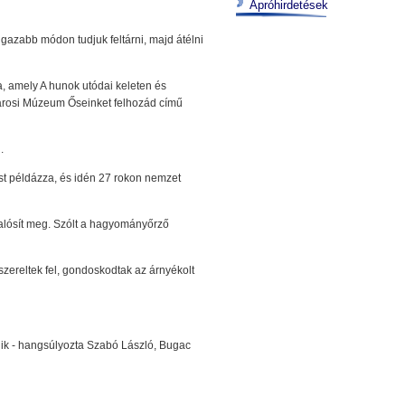
Apróhirdetések
azabb módon tudjuk feltárni, majd átélni
ra, amely A hunok utódai keleten és
i Városi Múzeum Őseinket felhozád című
.
st példázza, és idén 27 rokon nemzet
valósít meg. Szólt a hagyományőrző
zereltek fel, gondoskodtak az árnyékolt
lik - hangsúlyozta Szabó László, Bugac