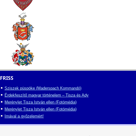
FRISS
Sziszek püspöke (Maderspach Kommandó)
Érdekfeszítő magyar történelem – Tisza és Ady
Merénylet Tisza István ellen (Fotómédia)
Merénylet Tisza István ellen (Fotómédia)
Imával a győzelemért!