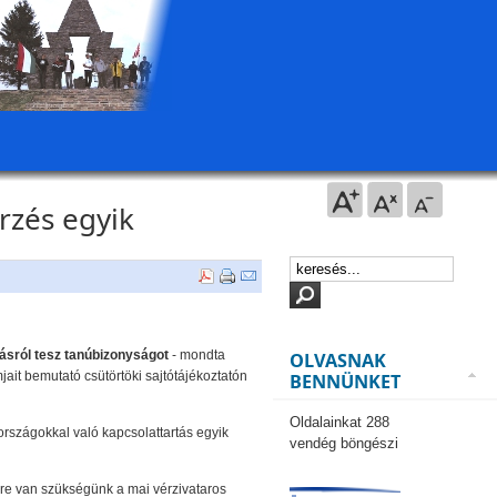
rzés egyik
ásról tesz tanúbizonyságot
- mondta
OLVASNAK
ait bemutató csütörtöki sajtótájékoztatón
BENNÜNKET
Oldalainkat 288
rszágokkal való kapcsolattartás egyik
vendég böngészi
ére van szükségünk a mai vérzivataros