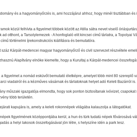
omány és a hagyományőrzés is, ami hozzájárul ahhoz, hogy minél tisztábban és ig
mok közül felhívta a figyelmet többek között az Atilla sátra nevet viselő óriásjurtá
k ad otthont, a Tarsolylemezek - A honfoglaló elit kincsei című tárlatra, a Topolya
 című történelmi íjrekonstrukciós kiállításra és bemutatóra.
int száz Kárpát-medencei magyar hagyományőrző és civil szervezet részvétele emeli
zhasznú Alapítvány elnöke kiemelte, hogy a Kurultaj a Kárpát-medencei összefogá
 a figyelmet a nomád esküvőt bemutató életképre, amelyet több mint 80 szereplő 
rci viadalról és a kézműves vásárnak és tárlatoknak helyet adó Keleti Bazárról is.
ny műszaki igazgatója elmondta, hogy sok ponton biztosítanak ivóvizet, csapokat s
zvény több területén.
járati kapujára is, amely a keleti rokonnépek világába kalauzolja a látogatókat.
népek figyelmének középpontjába kerül, a hun és türk tudatú népek fővárosává vá
adás a helyi lakosok összefogásával jön létre, s helyszíne idén a park lesz.