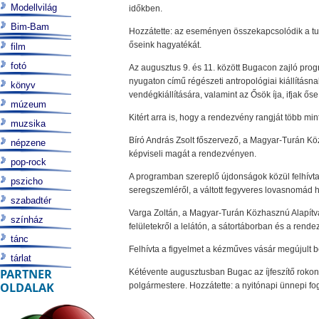
Modellvilág
időkben.
Bim-Bam
Hozzátette: az eseményen összekapcsolódik a tud
őseink hagyatékát.
film
fotó
Az augusztus 9. és 11. között Bugacon zajló progra
nyugaton című régészeti antropológiai kiállításna
könyv
vendégkiállítására, valamint az Ősök íja, ifjak őse
múzeum
Kitért arra is, hogy a rendezvény rangját több m
muzsika
Bíró András Zsolt főszervező, a Magyar-Turán Kö
népzene
képviseli magát a rendezvényen.
pop-rock
A programban szereplő újdonságok közül felhívta
pszicho
seregszemléről, a váltott fegyveres lovasnomád ha
szabadtér
Varga Zoltán, a Magyar-Turán Közhasznú Alapítvá
színház
felületekről a lelátón, a sátortáborban és a rende
tánc
Felhívta a figyelmet a kézműves vásár megújult be
tárlat
PARTNER
Kétévente augusztusban Bugac az íjfeszítő rokon
OLDALAK
polgármestere. Hozzátette: a nyitónapi ünnepi fog