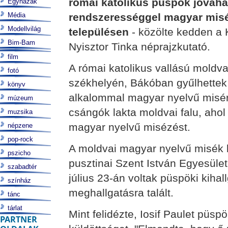
római katolikus püspök jóváha
Egyházak
Média
rendszerességgel magyar misét
Modellvilág
településen
- közölte kedden a K
Bim-Bam
Nyisztor Tinka néprajzkutató.
film
A római katolikus vallású mold
fotó
székhelyén, Bákóban gyűlhettek
könyv
alkalommal magyar nyelvű misére
múzeum
csángók lakta moldvai falu, aho
muzsika
magyar nyelvű misézést.
népzene
pop-rock
A moldvai magyar nyelvű misék 
pszicho
pusztinai Szent István Egyesület
szabadtér
július 23-án voltak püspöki kiha
színház
meghallgatásra talált.
tánc
tárlat
Mint felidézte, Iosif Paulet püs
PARTNER