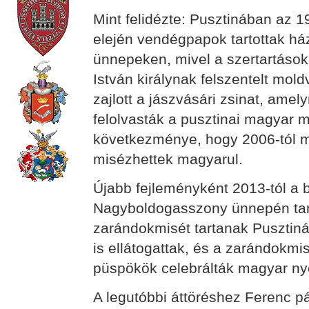
Mint felidézte: Pusztinában az 
elején vendégpapok tartottak h
ünnepeken, mivel a szertartáso
István királynak felszentelt mol
zajlott a jászvásári zsinat, ame
felolvasták a pusztinai magyar 
következménye, hogy 2006-tól m
misézhettek magyarul.
Újabb fejleményként 2013-tól a 
Nagyboldogasszony ünnepén tart
zarándokmisét tartanak Pusztin
is ellátogattak, és a zarándokm
püspökök celebrálták magyar ny
A legutóbbi áttöréshez Ferenc páp