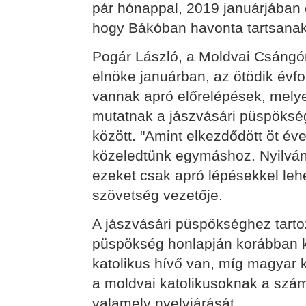
pár hónappal, 2019 januárjában
hogy Bákóban havonta tartsana
Pogár László, a Moldvai Csán
elnöke januárban, az ötödik évf
vannak apró előrelépések, mely
mutatnak a jászvásári püspöksé
között. "Amint elkezdődött öt év
közeledtünk egymáshoz. Nyilván
ezeket csak apró lépésekkel lehet
szövetség vezetője.
A jászvásári püspökséghez tart
püspökség honlapján korábban kö
katolikus hívő van, míg magyar 
a moldvai katolikusoknak a szám
valamely nyelvjárását.