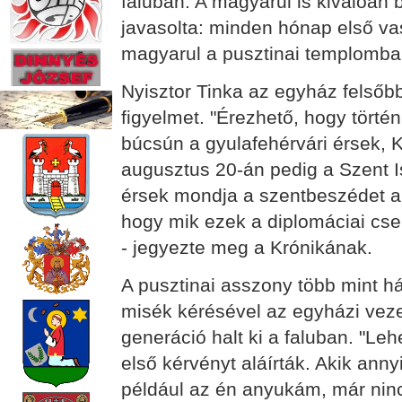
faluban. A magyarul is kiválóan
javasolta: minden hónap első v
magyarul a pusztinai templomba
Nyisztor Tinka az egyház felsőbb 
figyelmet. "Érezhető, hogy törté
búcsún a gyulafehérvári érsek, K
augusztus 20-án pedig a Szent I
érsek mondja a szentbeszédet a
hogy mik ezek a diplomáciai cse
- jegyezte meg a Krónikának.
A pusztinai asszony több mint h
misék kérésével az egyházi veze
generáció halt ki a faluban. "Leh
első kérvényt aláírták. Akik ann
például az én anyukám, már ninc