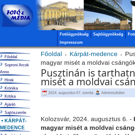
Fotóügynökség
Sajtóügynökség
Fot
Impresszum
Főoldal
Kárpát-medence
Pus
Főoldal
magyar misét a moldvai csángók
Soproni Arcok
Pusztinán is tartha
Anno
misét a moldvai csá
Hírek
Krónika
2024. augusztus 07. szerda
Adminisztrátor
Kritika
Ajánló
Sajtószemle
Kolozsvár, 2024. augusztus 6. -
KÁRPÁT-
magyar misét a moldvai csángó
MEDENCE