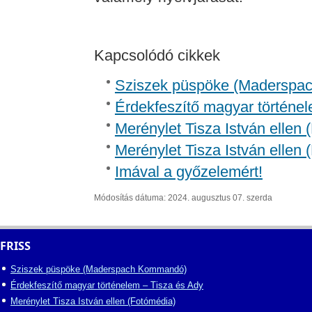
Kapcsolódó cikkek
Sziszek püspöke (Madersp
Érdekfeszítő magyar történel
Merénylet Tisza István ellen 
Merénylet Tisza István ellen 
Imával a győzelemért!
Módosítás dátuma: 2024. augusztus 07. szerda
FRISS
Sziszek püspöke (Maderspach Kommandó)
Érdekfeszítő magyar történelem – Tisza és Ady
Merénylet Tisza István ellen (Fotómédia)