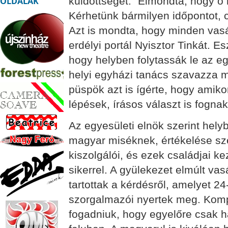
küldöttséget. "Elmondta, hogy ő
OLDALAK
Kérhetünk bármilyen időpontot, 
Azt is mondta, hogy minden vasá
erdélyi portál Nyisztor Tinkát. Es
hogy helyben folytassák le az eg
helyi egyházi tanács szavazza 
püspök azt is ígérte, hogy amik
lépések, írásos választ is fogna
Az egyesületi elnök szerint hely
magyar miséknek, értékelése sze
kiszolgálói, és ezek családjai ke
sikerrel. A gyülekezet elmúlt va
tartottak a kérdésről, amelyet 
szorgalmazói nyertek meg. Komp
fogadniuk, hogy egyelőre csak h