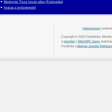
Merénylet Tisza István ellen (Fotómédia)
Imával a győzelemért!
|
Impresszum
| webme
Copyright © 2026 FotoMedia. Minden 
A
Joomla!
a
GNU/GPL licenc
alatt kia
Fordította a
Magyar Joomla! Felhaszn