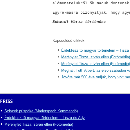
előmenetelükről ők maguk döntenek
Egyre-másra bizonyítják, hogy agy
Schmidt Mária történész
Kapcsolódó cikkek
Érdekfeszítő magyar történelem – Tisza
Merénylet Tisza István ellen (Fotómédia
Merénylet Tisza István ellen (Fotómédia
Meghalt Tóth Albert, az első szabadon vá
Jövőre már 500 éve tudjuk, hogy volt moh
FRISS
Sziszek püspöke (Maderspach Kommandó)
Érdekfeszítő magyar történelem – Tisza és Ady
Merénylet Tisza István ellen (Fotómédia)