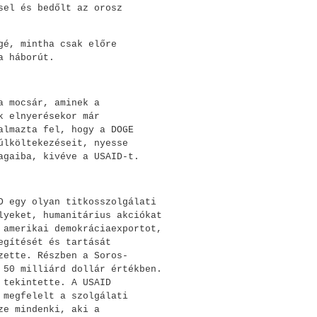
sel és bedőlt az orosz
gé, mintha csak előre
a háborút.
a mocsár, aminek a
k elnyerésekor már
almazta fel, hogy a DOGE
úlköltekezéseit, nyesse
agaiba, kivéve a USAID-t.
D egy olyan titkosszolgálati
lyeket, humanitárius akciókat
 amerikai demokráciaexportot,
egítését és tartását
zette. Részben a Soros-
 50 milliárd dollár értékben.
 tekintette. A USAID
 megfelelt a szolgálati
ze mindenki, aki a