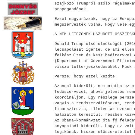
szajkózó Trumpról szóló rágalmaka
propagandának.
Ezzel magyarázzák, hogy az Európa
megszervezték volna. Hogy vele eg
A NEM LÉTEZŐNEK HAZUDOTT ÖSSZEESK
Donald Trump első elnökségét (201
lecsapolását ígérte, de ami ellen
felkészülten és kész haditervvel 
(Department of Government Efficie
vissza túlterjeszkedésüket. Musk 
Persze, hogy ezzel kezdte.
Azonnal kiderült, nem mintha ez m
fedőszervezet, ahova jelentős men
koordináljon. Egy részlege persze
vagyis a rendszerváltásokat, rend
finanszírozta, illetve az ezeken 
hálózaton keresztül, részben közv
Az Obama-kormányzat óta fő felada
anyagaiból kiderült, hogy ez volt
logikának, hiszen előszeretettel 