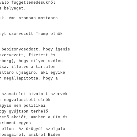
való függetlenedésükről
s bélyeget.
uk. Ami azonban mostanra
nyt szervezett Trump elnök
 bebizonyosodott, hogy igenis
szervezett, fizetett és
rberg), hogy milyen széles
ása, illetve a tartalom
eltáró újságíró, aki egyike
n megállapította, hogy a
 szavatolni hivatott szervek
n megválasztott elnök
agyis nem politikai
ogy gyűjtsön terhelő
zető akciót, amiben a CIA és
artment egyes
 ellen. Az ürügyül szolgáló
nóságairól, amikről Biden