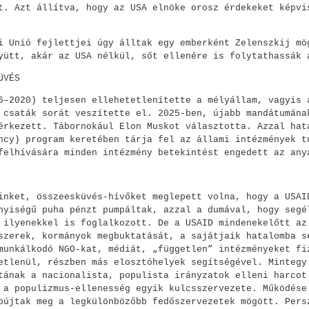
t. Azt állítva, hogy az USA elnöke orosz érdekeket képvi
i Unió fejlettjei úgy álltak egy emberként Zelenszkij mö
yütt, akár az USA nélkül, sőt ellenére is folytathassák 
ÜVÉS
6–2020) teljesen ellehetetlenítette a mélyállam, vagyis 
 csaták sorát veszítette el. 2025-ben, újabb mandátumána
érkezett. Tábornokául Elon Muskot választotta. Azzal hat
ncy) program keretében tárja fel az állami intézmények t
felhívására minden intézmény betekintést engedett az any
inket, összeesküvés-hívőket meglepett volna, hogy a USAI
nyiségű puha pénzt pumpáltak, azzal a dumával, hogy segé
 ilyenekkel is foglalkozott. De a USAID mindenekelőtt az
szerek, kormányok megbuktatását, a sajátjaik hatalomba s
munkálkodó NGO-kat, médiát, „független” intézményeket fi
etlenül, részben más elosztóhelyek segítségével. Mintegy
tának a nacionalista, populista irányzatok elleni harcot
 a populizmus-ellenesség egyik kulcsszervezete. Működése
bújtak meg a legkülönbözőbb fedőszervezetek mögött. Pers