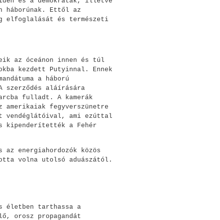
iden és a demokraták, illetve
n háborúnak. Ettől az
g elfoglalását és természeti
eik az óceánon innen és túl
okba kezdett Putyinnal. Ennek
mandátuma a háború
A szerződés aláírására
arcba fulladt. A kamerák
z amerikaiak fegyverszünetre
t vendéglátóival, ami ezúttal
s kipenderítették a Fehér
s az energiahordozók közös
otta volna utolsó aduászától.
s életben tarthassa a
lő, orosz propagandát