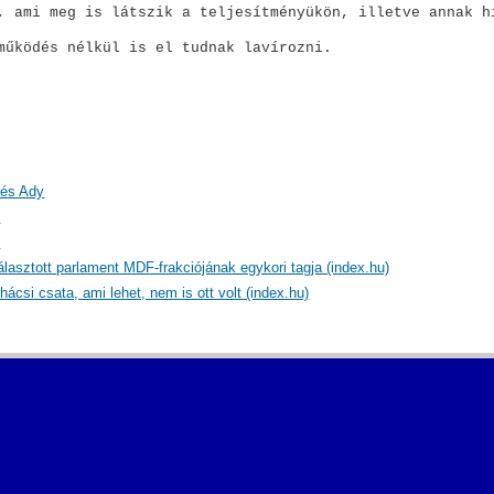
, ami meg is látszik a teljesítményükön, illetve annak h
működés nélkül is el tudnak lavírozni.
 és Ady
)
)
lasztott parlament MDF-frakciójának egykori tagja (index.hu)
ácsi csata, ami lehet, nem is ott volt (index.hu)