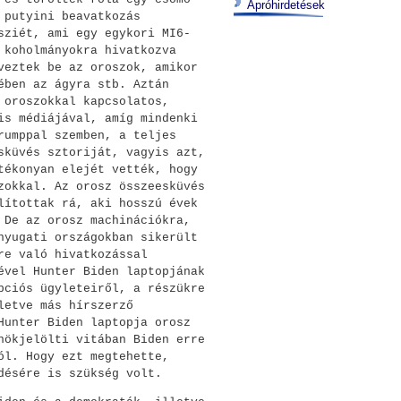
Apróhirdetések
 putyini beavatkozás
sziét, ami egy egykori MI6-
 koholmányokra hivatkozva
veztek be az oroszok, amikor
ében az ágyra stb. Aztán
 oroszokkal kapcsolatos,
is médiájával, amíg mindenki
rumppal szemben, a teljes
sküvés sztoriját, vagyis azt,
tékonyan elejét vették, hogy
zokkal. Az orosz összeesküvés
lítottak rá, aki hosszú évek
 De az orosz machinációkra,
nyugati országokban sikerült
re való hivatkozással
ével Hunter Biden laptopjának
pciós ügyleteiről, a részükre
letve más hírszerző
Hunter Biden laptopja orosz
nökjelölti vitában Biden erre
ól. Hogy ezt megtehette,
désére is szükség volt.