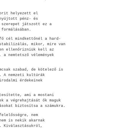
orit helyezett el
nyújtott pénz- és
 szerepet játszott ez a
 formálásában.
fő cél mindkettőnél a hard-
stabilizálás, mikor, mire van
en ellenőrizniük kell az
, a nemtetsző vélemények
mcsak szabad, de kötelező is
. A nemzeti kultúrák
irodalmi érdekeinek
tesítette, ami a mostani
ek a végrehajtását ők maguk
ásokat biztosítsa a számukra.
felelősségre, nem
nem is nekik akarnak
. Kiválasztásukról,