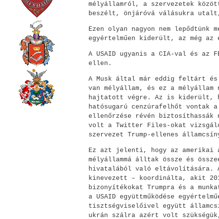
mélyállamról, a szervezetek közöt
beszélt, önjáróvá válásukra utalt
Ezen olyan nagyon nem lepődtünk m
egyértelműen kiderült, az még az 
A USAID ugyanis a CIA-val és az F
ellen.
A Musk által már eddig feltárt és
van mélyállam, és ez a mélyállam 
hajtatott végre. Az is kiderült, 
hatósugarú cenzúrafelhőt vontak a
ellenőrzése révén biztosíthassák 
volt a Twitter Files-okat vizsgál
szervezet Trump-ellenes államcsín
Ez azt jelenti, hogy az amerikai 
mélyállammá álltak össze és össze
hivatalából való eltávolítására. 
kinevezett – koordinálta, akit 20
bizonyítékokat Trumpra és a munka
a USAID együttműködése egyértelmű
tisztségviselőivel együtt államcs
ukrán szálra azért volt szükségük