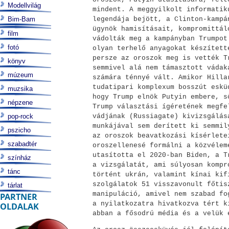
Modellvilág
mindent. A meggyilkolt informatik
Bim-Bam
legendája bejött, a Clinton-kampá
ügynök hamisításait, kompromittál
film
vádolták meg a kampányban Trumpot
fotó
olyan terhelő anyagokat készített
persze az oroszok meg is vették T
könyv
semmivel alá nem támasztott vádak
múzeum
számára ténnyé vált. Amikor Hilla
tudatipari komplexum bosszút eskü
muzsika
hogy Trump elnök Putyin embere, s
népzene
Trump választási ígéretének megfe
pop-rock
vádjának (Russiagate) kivizsgálás
munkájával sem derített ki semmil
pszicho
az oroszok beavatkozási kísérlete
szabadtér
oroszellenesé formálni a közvélem
utasította el 2020-ban Biden, a T
színház
a vizsgálatát, ami súlyosan kompr
tánc
történt ukrán, valamint kínai kif
szolgálatok 51 visszavonult főtis
tárlat
manipuláció, amivel nem szabad fo
PARTNER
a nyilatkozatra hivatkozva tért k
OLDALAK
abban a fősodrú média és a velük 