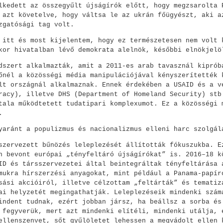
lkedett az összegyűlt újságírók előtt, hogy megzsarolta 
 azt követelve, hogy váltsa le az ukrán főügyészt, aki a
zgatósági tag volt.
 itt és most kijelentem, hogy ez természetesen nem volt 
kor hivatalban lévő demokrata alelnök, későbbi elnökjelö
dszert alkalmazták, amit a 2011-es arab tavasznál kiprób
őnél a közösségi média manipulációjával kényszerítették 
lt országnál alkalmaznak. Ennek érdekében a USAID és a v
racy), illetve DHS (Department of Homeland Security) stb
tala működtetett tudatipari komplexumot. Ez a közösségi 
.
yaránt a populizmus és nacionalizmus elleni harc szolgál
szervezett bűnözés leleplezését állították fókuszukba. E
n bevont európai „tényfeltáró újságírókat” is. 2016–18 k
ID és társszervezetei által beintegráltak tényfeltárása 
mukra hírszerzési anyagokat, mint például a Panama-papír
sási akcióiról, illetve célzottam „feltárták” és tematiz
ai helyzetét megingathatják. Leleplezéseik mindenki szám
indent tudnak, ezért jobban jársz, ha beállsz a sorba és
 fegyverük, mert azt mindenki elítéli, mindenki utálja, 
ellenszenvet, sőt gyűlöletet lehessen a megvádolt ellen 