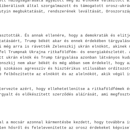
ett hazugságáradata ágyazott meg az elnökké választott B
liberálisok által szorgalmazott és támogatott orosz–ukrá
utyin megbuktatását, rendszerének leváltását, Oroszorszá
asztották. És annak ellenére, hogy a demokraták és elitj
tatásáért, Trump békét akar és ennek érdekében tárgyalás
i még arra is rávették Zelenszkij ukrán elnököt, akinek 
fel Trumpnak Ukrajna ritkaföldfém- és energiakészletét. 
tt ukrán elnök és Trump tárgyalása azonban látványos kud
enszkij nem akar békét és még abban sem érdekelt, hogy a
j szokásos agresszív és hisztérikus stílusában ordítozot
e felbőszítette az elnököt és az alelnököt, akik végül i
tervezte azért, hogy ellehetetlenítse a ritkaföldfémek é
rgyalt és előkészített szerződés aláírását, ami megfoszt
al a mocsár azonnal kármentésbe kezdett, hogy továbbra i
len hősről és felelevenítette az orosz érdekeket képvise