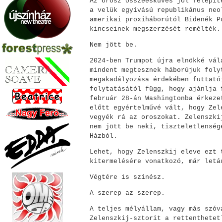
Az orosz összeesküvés jól felépít
a velük egyívású republikánus neo
amerikai proxiháborútól Bidenék P
kincseinek megszerzését remélték.
Nem jött be.
2024-ben Trumpot újra elnökké vál
mindent megtesznek háborújuk foly
megakadályozása érdekében futtató
folytatásától függ, hogy ajánlja 
február 28-án Washingtonba érkeze
előtt egyértelművé vált, hogy Zel
vegyék rá az oroszokat. Zelenszki
nem jött be neki, tiszteletlenség
Házból.
Lehet, hogy Zelenszkij eleve ezt 
kitermelésére vonatkozó, már letá
Végtére is színész.
A szerep az szerep.
A teljes mélyállam, vagy más szóv
Zelenszkij-sztorit a rettenthetet