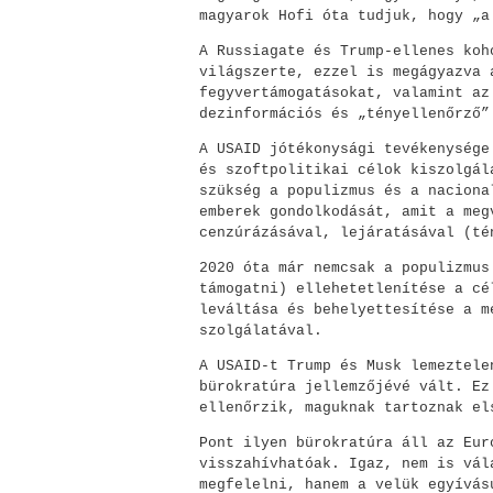
magyarok Hofi óta tudjuk, hogy „a
A Russiagate és Trump-ellenes koh
világszerte, ezzel is megágyazva 
fegyvertámogatásokat, valamint az
dezinformációs és „tényellenőrző”
A USAID jótékonysági tevékenysége
és szoftpolitikai célok kiszolgál
szükség a populizmus és a naciona
emberek gondolkodását, amit a meg
cenzúrázásával, lejáratásával (té
2020 óta már nemcsak a populizmus
támogatni) ellehetetlenítése a cé
leváltása és behelyettesítése a m
szolgálatával.
A USAID-t Trump és Musk lemeztele
bürokratúra jellemzőjévé vált. Ez
ellenőrzik, maguknak tartoznak el
Pont ilyen bürokratúra áll az Eur
visszahívhatóak. Igaz, nem is vál
megfelelni, hanem a velük egyívás