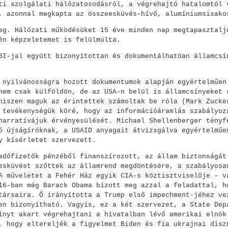
ti szolgálati hálózatosodásról, a végrehajtó hatalomtól 
, azonnal megkapta az összeesküvés-hívő, alumíniumsisako
eg. Hálózati működésüket 15 éve minden nap megtapasztalj
én képzeletemet is felülmúlta.
BI-jal együtt bizonyítottan és dokumentálhatóan államcsí
 nyilvánosságra hozott dokumentumok alapján egyértelműen
nem csak külföldön, de az USA-n belül is államcsínyeket 
hiszen maguk az érintettek számoltak be róla (Mark Zucke
 tevékenységük köré, hogy az információáramlás szabályoz
narratívájuk érvényesülését. Michael Shellenberger tényf
ó újságíróknak, a USAID anyagait átvizsgálva egyértelműe
y kísérletet szervezett.
adófizetők pénzéből finanszírozott, az állam biztonságát
esküvést szőttek az államrend megdöntésére, a szabályosa
A műveletet a Fehér Ház egyik CIA-s köztisztviselője – v
16-ban még Barack Obama bízott meg azzal a feladattal, h
társaira. Ő irányította a Trump első impechment-jéhez ve
en bizonyítható. Vagyis, ez a két szervezet, a State Dep
ínyt akart végrehajtani a hivatalban lévő amerikai elnök
, hogy eltereljék a figyelmet Biden és fia ukrajnai disz