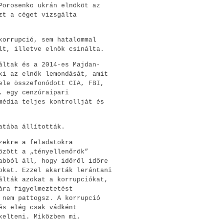
Porosenko ukrán elnököt az
zt a céget vizsgálta
korrupció, sem hatalommal
lt, illetve elnök csinálta.
áltak és a 2014-es Majdan-
ki az elnök lemondását, amit
ele összefonódott CIA, FBI,
. egy cenzúraipari
média teljes kontrollját és
atába állították.
zekre a feladatokra
özött a „tényellenőrök”
abból áll, hogy időről időre
okat. Ezzel akarták lerántani
álták azokat a korrupciókat,
ára figyelmeztetést
 nem pattogsz. A korrupció
és elég csak vádként
kelteni. Miközben mi,