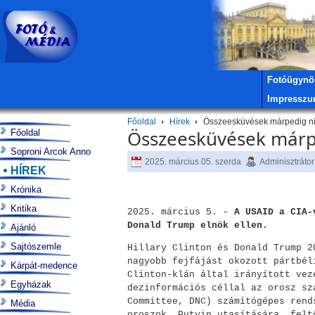
Fotóügynö
Impressz
Főoldal
Hírek
Összeesküvések márpedig ni
Összeesküvések márp
Főoldal
Soproni Arcok Anno
2025. március 05. szerda
Adminisztrátor
HÍREK
Krónika
Kritika
2025. március 5. -
A USAID a CIA-
Donald Trump elnök ellen.
Ajánló
Sajtószemle
Hillary Clinton és Donald Trump 2
nagyobb fejfájást okozott pártbél
Kárpát-medence
Clinton-klán által irányított vez
Egyházak
dezinformációs céllal az orosz sz
Committee, DNC) számítógépes rend
Média
oroszok, Putyin utasítására, felt