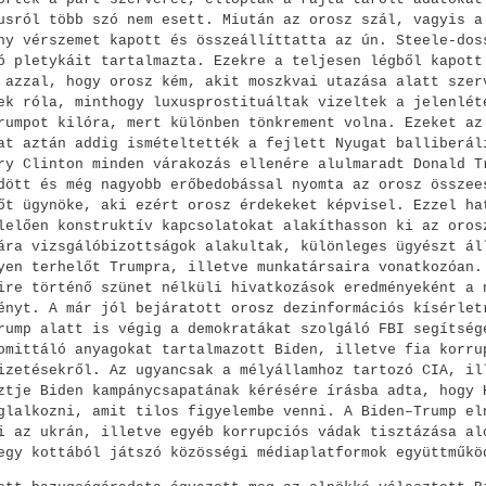
usról több szó nem esett. Miután az orosz szál, vagyis a
ny vérszemet kapott és összeállíttatta az ún. Steele-dos
ó pletykáit tartalmazta. Ezekre a teljesen légből kapott
 azzal, hogy orosz kém, akit moszkvai utazása alatt szer
ek róla, minthogy luxusprostituáltak vizeltek a jelenlét
rumpot kilóra, mert különben tönkrement volna. Ezeket az
at aztán addig ismételtették a fejlett Nyugat balliberál
ry Clinton minden várakozás ellenére alulmaradt Donald T
dött és még nagyobb erőbedobással nyomta az orosz összee
őt ügynöke, aki ezért orosz érdekeket képvisel. Ezzel ha
lelően konstruktív kapcsolatokat alakíthasson ki az oros
ára vizsgálóbizottságok alakultak, különleges ügyészt ál
yen terhelőt Trumpra, illetve munkatársaira vonatkozóan.
ire történő szünet nélküli hivatkozások eredményeként a 
ényt. A már jól bejáratott orosz dezinformációs kísérlet
rump alatt is végig a demokratákat szolgáló FBI segítség
omittáló anyagokat tartalmazott Biden, illetve fia korru
izetésekről. Az ugyancsak a mélyállamhoz tartozó CIA, il
ztje Biden kampánycsapatának kérésére írásba adta, hogy 
glalkozni, amit tilos figyelembe venni. A Biden–Trump el
i az ukrán, illetve egyéb korrupciós vádak tisztázása al
egy kottából játszó közösségi médiaplatformok együttműkö