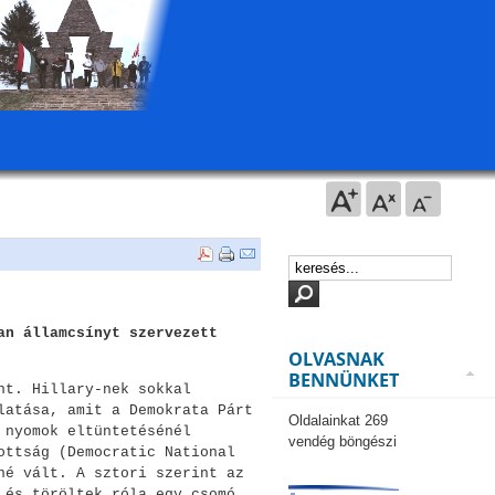
an államcsínyt szervezett
OLVASNAK
BENNÜNKET
nt. Hillary-nek sokkal
latása, amit a Demokrata Párt
Oldalainkat 269
 nyomok eltüntetésénél
vendég böngészi
ottság (Democratic National
né vált. A sztori szerint az
 és töröltek róla egy csomó