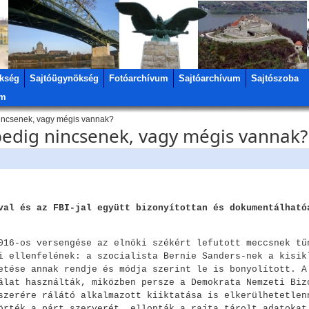
kség
Sajtóügynökség
Fotóarchívum
Sajtóarchívum
Sajtószoba
um
ncsenek, vagy mégis vannak?
edig nincsenek, vagy mégis vannak?
val és az FBI-jal együtt bizonyítottan és dokumentálható
016-os versengése az elnöki székért lefutott meccsnek tű
i ellenfelének: a szocialista Bernie Sanders-nek a kisik
etése annak rendje és módja szerint le is bonyolított. A
álat használták, miközben persze a Demokrata Nemzeti Biz
szerére rálátó alkalmazott kiiktatása is elkerülhetetlen
örték a párt szerverét, ellopták a rajta tárolt adatokat