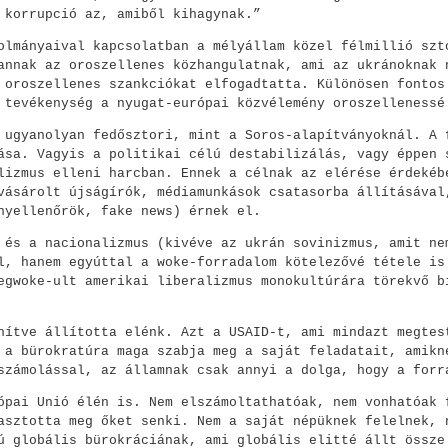
 korrupció az, amiből kihagynak.”
olmányaival kapcsolatban a mélyállam közel félmillió szt
annak az oroszellenes közhangulatnak, ami az ukránoknak 
 oroszellenes szankciókat elfogadtatta. Különösen fontos
 tevékenység a nyugat-európai közvélemény oroszellenessé
 ugyanolyan fedősztori, mint a Soros-alapítványoknál. A 
ása. Vagyis a politikai célú destabilizálás, vagy éppen 
lizmus elleni harcban. Ennek a célnak az elérése érdekéb
vásárolt újságírók, médiamunkások csatasorba állításával
nyellenőrök, fake news) érnek el.
 és a nacionalizmus (kivéve az ukrán sovinizmus, amit ne
l, hanem egyúttal a woke-forradalom kötelezővé tétele is
egwoke-ult amerikai liberalizmus monokultúrára törekvő b
nítve állította elénk. Azt a USAID-t, ami mindazt megtes
 a bürokratúra maga szabja meg a saját feladatait, amikn
számolással, az államnak csak annyi a dolga, hogy a forr
ópai Unió élén is. Nem elszámoltathatóak, nem vonhatóak 
asztotta meg őket senki. Nem a saját népüknek felelnek, 
ú globális bürokráciának, ami globális elitté állt össze