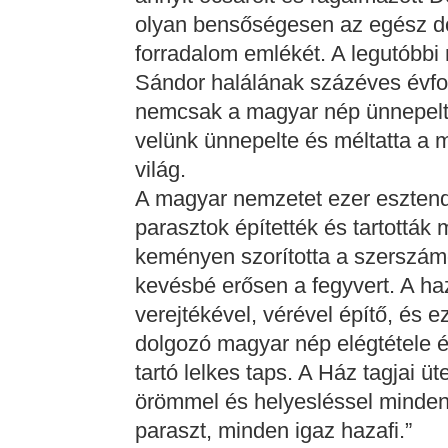
olyan bensőségesen az egész do
forradalom emlékét. A legutóbbi 
Sándor halálának százéves évfor
nemcsak a magyar nép ünnepelt,
velünk ünnepelte és méltatta a 
világ.
A magyar nemzetet ezer eszten
parasztok építették és tartottá
keményen szorította a szerszám
kevésbé erősen a fegyvert. A ha
verejtékével, vérével építő, és 
dolgozó magyar nép elégtétele é
tartó lelkes taps. A Ház tagjai 
örömmel és helyesléssel minde
paraszt, minden igaz hazafi.”