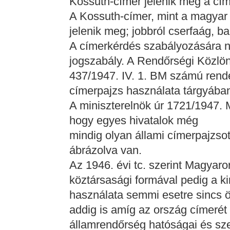
Kossuth-címer jelenik meg a cí
A Kossuth-címer, mint a magyar k
jelenik meg; jobbról cserfaág, ba
A címerkérdés szabályozására 
jogszabály. A Rendőrségi Közlön
437/1947. IV. 1. BM számú rendel
címerpajzs használata tárgyába
A miniszterelnök úr 1721/1947. M
hogy egyes hivatalok még
mindig olyan állami címerpajzsot
ábrázolva van.
Az 1946. évi tc. szerint Magyar
köztársasági formával pedig a ki
használata semmi esetre sincs 
addig is amíg az ország címerét
államrendőrség hatóságai és szer