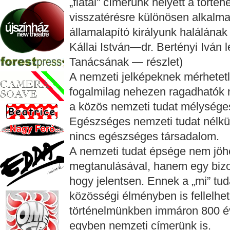
„fiatal” címerünk helyett a tört
visszatérésre különösen alkalmas
államalapító királyunk halálának
Kállai István—dr. Bertényi Iván
Tanácsának — részlet)
A nemzeti jelképeknek mérhetetl
fogalmilag nehezen ragadhatók m
a közös nemzeti tudat mélységese
Egészséges nemzeti tudat nélkü
nincs egészséges társadalom.
A nemzeti tudat épsége nem jöhe
megtanulásával, hanem egy bizony
hogy jelentsen. Ennek a „mi” tud
közösségi élményben is fellelhet
történelmünkben immáron 800 éve
egyben nemzeti címerünk is.