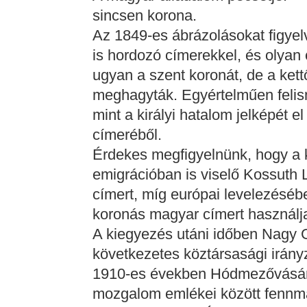
sincsen korona.
Az 1849-es ábrázolásokat figyelv
is hordozó címerekkel, és olyan 
ugyan a szent koronát, de a kett
meghagyták. Egyértelműen felis
mint a királyi hatalom jelképét el
címeréből.
Érdekes megfigyelnünk, hogy a 
emigrációban is viselő Kossuth 
címert, míg európai levelezés
koronás magyar címert használj
A kiegyezés utáni időben Nagy 
következetes köztársasági irány
1910-es években Hódmezővásár
mozgalom emlékei között fennma