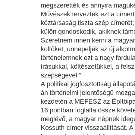
megszerették és annyira maguké
Művészek tervezték ezt a címert
köztársaság tiszta szép címerét
külön gondoskodik, akiknek támo
Szeretném innen kérni a magyar
költőket, ünnepeljék az új alko
történelemnek ezt a nagy fordul
írásukkal, költészetükkel, a fel
szépségével.”
A politikai jogfosztottság állap
án történelmi jelentőségű mozg
kezdetén a MEFESZ az Építőipa
16 pontban foglalta össze követel
meglévő, a magyar népnek idegen
Kossuth-címer visszaállítását.