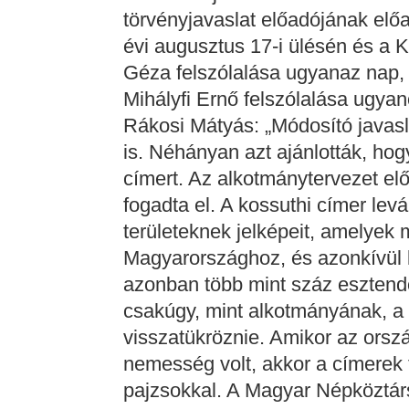
törvényjavaslat előadójának elő
évi augusztus 17-i ülésén és a
Géza felszólalása ugyanaz nap, 
Mihályfi Ernő felszólalása ugya
Rákosi Mátyás: „Módosító javasl
is. Néhányan azt ajánlották, ho
címert. Az alkotmánytervezet elő
fogadta el. A kossuthi címer levá
területeknek jelképeit, amelyek
Magyarországhoz, és azonkívül le
azonban több mint száz esztendő
csakúgy, mint alkotmányának, a 
visszatükröznie. Amikor az orsz
nemesség volt, akkor a címerek t
pajzsokkal. A Magyar Népköztár