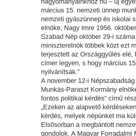
hagyományainkhoz hű – új egyen
március 15. nemzeti ünnep munk
nemzeti gyászünnep és iskolai s
elnöke, Nagy Imre 1956. október
Szabad Nép október 29-i száma k
miniszterelnök többek közt ezt 
terjesztett az Országgyűlés elé
címer legyen, s hogy március 1
nyilvánítsák.”
A november 12-i Népszabadság 
Munkás-Paraszt Kormány elnök
fontos politikai kérdés” című ré
„Ezeken az alapvető kérdéseken 
kérdés, melyek népünket ma külö
Elsősorban a megbántott nemzet
gondolok. A Magyar Forradalmi