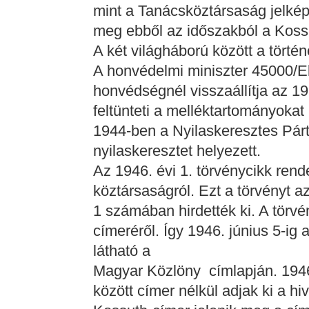
mint a Tanácsköztársaság jelképé
meg ebből az időszakból a Koss
A két világháború között a történ
A honvédelmi miniszter 45000/E
honvédségnél visszaállítja az 19
feltünteti a melléktartományokat 
1944-ben a Nyilaskeresztes Párt
nyilaskeresztet helyezett.
Az 1946. évi 1. törvénycikk ren
köztársaságról. Ezt a törvényt a
1 számában hirdették ki. A törv
címeréről. Így 1946. június 5-ig
látható a
Magyar Közlöny címlapján. 1946
között címer nélkül adjak ki a h