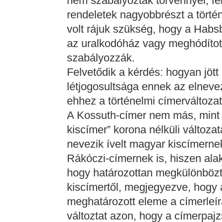
nem szabályozták törvénnyel, fel
rendeletek nagyobbrészt a történ
volt rájuk szükség, hogy a Habs
az uralkodóház vagy meghódított 
szabályozzák.
Felvetődik a kérdés: hogyan jött
létjogosultsága ennek az elneve
ehhez a történelmi címerváltoza
A Kossuth-címer nem más, mint a 
kiscímer” korona nélküli változa
nevezik ívelt magyar kiscímerne
Rákóczi-címernek is, hiszen alak
hogy határozottan megkülönbözt
kiscímertől, megjegyezve, hogy 
meghatározott eleme a címerleí
változtat azon, hogy a címerpaj