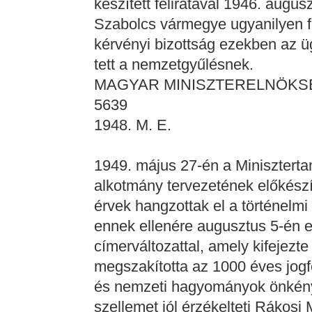
készített feliratával 1946. augus
Szabolcs vármegye ugyanilyen fe
kérvényi bizottság ezekben az 
tett a nemzetgyűlésnek.
MAGYAR MINISZTERELNÖKS
5639
1948. M. E.
1949. május 27-én a Minisztertan
alkotmány tervezetének előkész
érvek hangzottak el a történelmi
ennek ellenére augusztus 5-én el
címerváltozattal, amely kifejezte
megszakította az 1000 éves jogf
és nemzeti hagyományok önkény
szellemet jól érzékelteti Rákosi