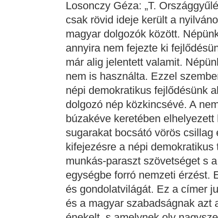
Losonczy Géza: „T. Országgyűlé
csak rövid ideje került a nyilvá
magyar dolgozók között. Népünk 
annyira nem fejezte ki fejlődésü
már alig jelentett valamit. Népü
nem is használta. Ezzel szemben
népi demokratikus fejlődésünk ala
dolgozó nép közkincsévé. A nemz
búzakéve keretében elhelyezett
sugarakat bocsátó vörös csillag 
kifejezésre a népi demokratikus 
munkás-paraszt szövetséget s 
egységbe forró nemzeti érzést. 
és gondolatvilágát. Ez a címer j
és a magyar szabadságnak azt a
énekelt, s amelynek oly nagysze