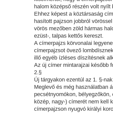
halom középső részén volt nyílt
Ehhez képest a köztársaság címe
hasított pajzson jobbról vörössel
vörös mezőben zöld hármas hal
ezüst-, talpas kettős kereszt.
A címerpajzs körvonalai legyene
címerpajzsot övező lombdísznek
illő egyéb ízléses díszítésnek 
Az új címer mintarajzai később 
2.§
Új tárgyakon ezentúl az 1. §-nak
Meglevő és még használatban ál
pecsétnyomókon, bélyegzőkön, dú
közép, nagy-) címerét nem kell 
címerpajzson nyugvó királyi kor