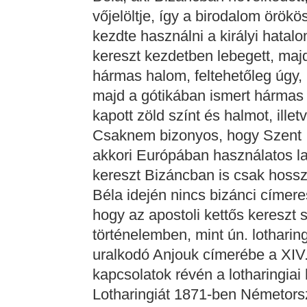
vőjelöltje, így a birodalom örökö
kezdte használni a királyi hatalo
kereszt kezdetben lebegett, maj
hármas halom, feltehetőleg úgy,
majd a gótikában ismert hármas 
kapott zöld színt és halmot, ille
Csaknem bizonyos, hogy Szent I
akkori Európában használatos lat
kereszt Bizáncban is csak hosszú
Béla idején nincs bizánci címer
hogy az apostoli kettős kereszt s
történelemben, mint ún. lothari
uralkodó Anjouk címerébe a XIV.
kapcsolatok révén a lotharingiai
Lotharingiát 1871-ben Németorsz