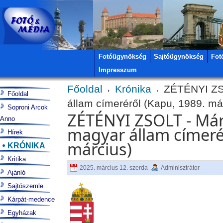
Fotóügynökség
Sajtóügynökség
Fot
Impresszum
Főoldal
Krónika
ZÉTÉNYI ZSO
Főoldal
állam címeréről (Kapu, 1989. má
Soproni Arcok
ZÉTÉNYI ZSOLT - Már
Anno
magyar állam címeré
Hírek
március)
KRÓNIKA
Kritika
2025. március 12. szerda
Adminisztrátor
Ajánló
Sajtószemle
Kárpát-medence
Egyházak