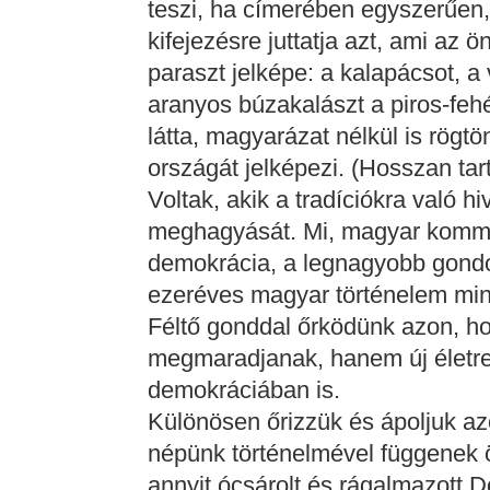
teszi, ha címerében egyszerűen, 
kifejezésre juttatja azt, ami az
paraszt jelképe: a kalapácsot, a
aranyos búzakalászt a piros-fehé
látta, magyarázat nélkül is rögt
országát jelképezi. (Hosszan tar
Voltak, akik a tradíciókra való h
meghagyását. Mi, magyar kommun
demokrácia, a legnagyobb gondo
ezeréves magyar történelem mind
Féltő gonddal őrködünk azon, ho
megmaradjanak, hanem új életre 
demokráciában is.
Különösen őrizzük és ápoljuk az
népünk történelmével függenek ös
annyit ócsárolt és rágalmazott 