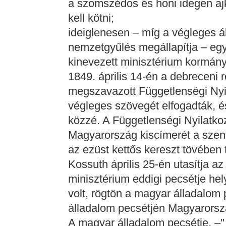
a szomszédos és honi idegen aj
kell kötni;
ideiglenesen – míg a végleges 
nemzetgyűlés megállapítja – egy
kinevezett minisztérium kormán
1849. április 14-én a debrecen
megszavazott Függetlenségi Nyil
végleges szövegét elfogadták, é
közzé. A Függetlenségi Nyilatko
Magyarország kiscímerét a szent 
az ezüst kettős kereszt tövében 
Kossuth április 25-én utasítja a
minisztérium eddigi pecsétje hely
volt, rögtön a magyar álladalom
álladalom pecsétjén Magyarorszá
A magyar álladalom pecsétje. –"