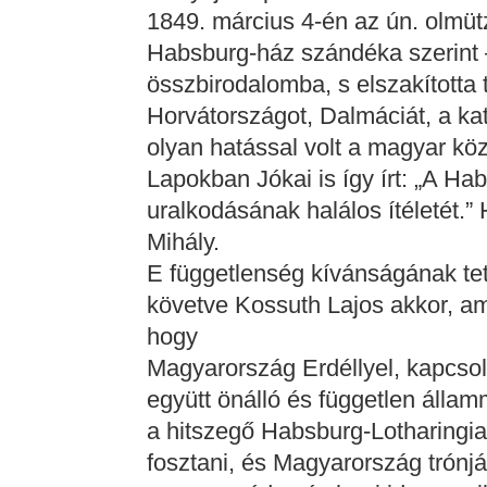
1849. március 4-én az ún. olmütz
Habsburg-ház szándéka szerint 
összbirodalomba, s elszakította 
Horvátországot, Dalmáciát, a kat
olyan hatással volt a magyar kö
Lapokban Jókai is így írt: „A Hab
uralkodásának halálos ítéletét.
Mihály.
E függetlenség kívánságának tet
követve Kossuth Lajos akkor, am
hogy
Magyarország Erdéllyel, kapcsol
együtt önálló és független állam
a hitszegő Habsburg-Lotharingiai
fosztani, és Magyarország trónjá