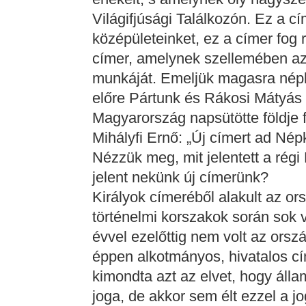
Világifjúsági Találkozón. Ez a cí
középületeinket, ez a címer fog r
címer, amelynek szellemében az 
munkáját. Emeljük magasra népk
előre Pártunk és Rákosi Mátyás 
Magyarország napsütötte földje fe
Mihályfi Ernő: „Új címert ad Né
Nézzük meg, mit jelentett a régi
jelent nekünk új címerünk?
Királyok címeréből alakult az or
történelmi korszakok során sok 
évvel ezelőttig nem volt az orsz
éppen alkotmányos, hivatalos c
kimondta azt az elvet, hogy áll
joga, de akkor sem élt ezzel a j