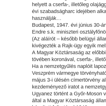
helyett a cserfa-, illetőleg olajá
évi szabadságharc idejében alk
használják…
Budapest, 1947. évi június 30-án
Endre s.k. miniszteri osztályfőn
(Az aláírót – később belügyi álla
kivégezték a Rajk-ügy egyik mel
A Magyar Köztársaság az előbbie
tövében koronával, cserfa-, illető
Ha a nemzetgyűlés naplóit lapo
Veszprém vármegye törvényható
május 3-i ülésén címertörvény al
kezdeményező iratot a nemzetgyű
Ugyanez történt a Győr-Moson v
által a Magyar Köztársaság áll