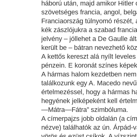
háború után, majd amikor Hitler
szövetséges francia, angol, belga
Franciaország túlnyomó részét, a
kék zászlójukra a szabad francia 
jelvény – jóllehet a De Gaulle 
került be – bátran nevezhető kö
A kettős kereszt alá nyílt levele
pénzein. E koronát színes képek
A hármas halom kezdetben nem h
találkozunk egy A. Macedo nevű 
értelmezéssel, hogy a hármas 
hegyének jelképeként kell értel
—Mátra—Fátra” szimbóluma.
A címerpajzs jobb oldalán (a cím
nézve) találhatók az ún. Árpád-
vörös és ezüst csíkok. A vízszi