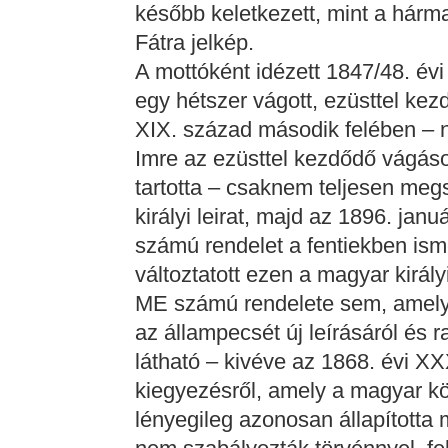
később keletkezett, mint a hár
Fátra jelkép.
A mottóként idézett 1847/48. évi
egy hétszer vágott, ezüsttel ke
XIX. század második felében –
Imre az ezüsttel kezdődő vágáso
tartotta – csaknem teljesen meg
királyi leirat, majd az 1896. ja
számú rendelet a fentiekben isme
változtatott ezen a magyar királ
ME számú rendelete sem, amely 
az állampecsét új leírásáról és ra
látható – kivéve az 1868. évi XX
kiegyezésről, amely a magyar k
lényegileg azonosan állapította