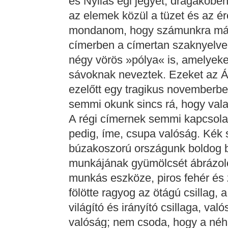
és Nyilas égi jegyet, drágakőben
az elemek közül a tüzet és az érc
mondanom, hogy számunkra mást 
címerben a címertan szaknyelve 
négy vörös »pólya« is, amelyeke
sávoknak neveztek. Ezeket az 
ezelőtt egy tragikus novemberben
semmi okunk sincs rá, hogy vala
A régi címernek semmi kapcsolat
pedig, íme, csupa valóság. Kék 
búzakoszorú országunk boldog b
munkájának gyümölcsét ábrázoló
munkás eszköze, piros fehér és 
fölötte ragyog az ötágú csillag,
világító és irányító csillaga, va
valóság; nem csoda, hogy a néhá