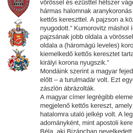
vörössel és ezüsttel hétszer vá
hármas halomnak aranykoronás 
kettős kereszttel. A pajzson a k
nyugodott.” Kumorovitz máshol íg
pajzsának jobb oldala a vörössel 
oldala a (háromágú leveles) kor
kiemelkedő kettős keresztet tart
királyi korona nyugszik.”
Mondáink szerint a magyar fejede
előtt – a turulmadár volt. Ezt e
zászlón ábrázolták.
A magyar címer legrégibb eleme 
megjelenő kettős kereszt, amely 
hatalomra utaló jelkép volt. A l
adományként, mint apostoli kere
Béla, aki Bizáncban nevelkedett