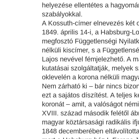
helyezése ellentétes a hagyomá
szabályokkal.
A Kossuth-címer elnevezés két ok
1849. április 14-i, a Habsburg-Lo
megfosztó Függetlenségi Nyilatk
nélküli kiscímer, s a Függetlens
Lajos nevével fémjelezhető. A m
kutatásai szolgáltatják, melyek 
oklevelén a korona nélküli magya
Nem zárható ki – bár nincs bizo
ezt a sajátos díszítést. A teljes
koronát – amit, a valóságot ném
XVIII. század második felétől á
magyar köztársasági radikális if
1848 decemberében eltávolította 