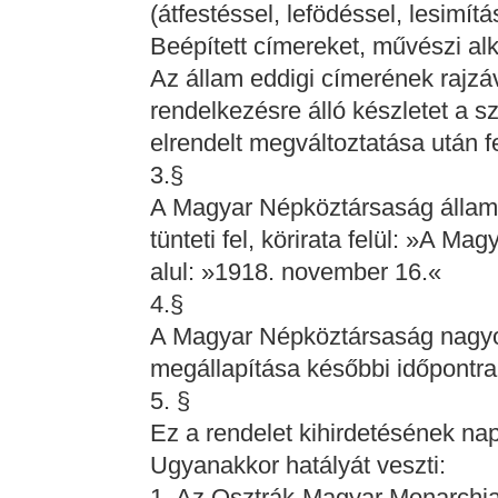
(átfestéssel, lefödéssel, lesimítás
Beépített címereket, művészi alk
Az állam eddigi címerének rajzá
rendelkezésre álló készletet a
elrendelt megváltoztatása után fe
3.§
A Magyar Népköztársaság állampe
tünteti fel, körirata felül: »A M
alul: »1918. november 16.«
4.§
A Magyar Népköztársaság nagyo
megállapítása későbbi időpontr
5. §
Ez a rendelet kihirdetésének nap
Ugyanakkor hatályát veszti:
1. Az Osztrák-Magyar Monarchia