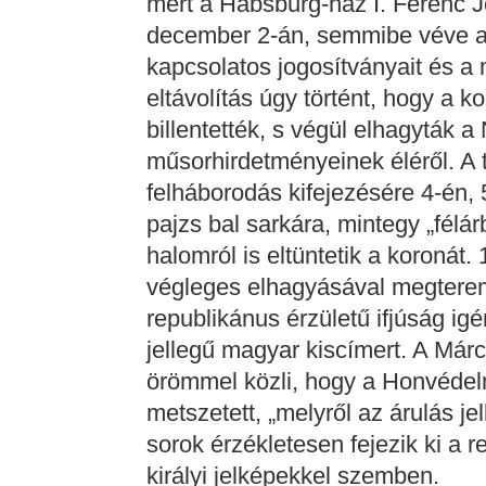
mert a Habsburg-ház I. Ferenc J
december 2-án, semmibe véve a
kapcsolatos jogosítványait és a 
eltávolítás úgy történt, hogy a 
billentették, s végül elhagyták 
műsorhirdetményeinek éléről. A t
felháborodás kifejezésére 4-én, 
pajzs bal sarkára, mintegy „félá
halomról is eltüntetik a koronát
végleges elhagyásával megteremt
republikánus érzületű ifjúság i
jellegű magyar kiscímert. A Márc
örömmel közli, hogy a Honvédelm
metszetett, „melyről az árulás j
sorok érzékletesen fejezik ki a r
királyi jelképekkel szemben.