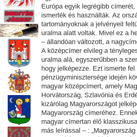
Európa egyik legrégibb címerét,
ismerték és használták. Az ors
tartományoknak a jelvényeit felt
uralma alatt voltak. Mivel ez a h
– állandóan változott, a nagycím
A középcímer elvileg a tényleges 
uralma alá, egyszerűbben a szen
hogy jelképezze. Ezt ismerte fe
pénzügyminisztersége idején kö
magyar középcímert, amely Magy
Horvátország, Szlavónia és Erdély
kizárólag Magyarországot jelkép
Magyarország címeréhez. Ennek 
magyar címertan élő klasszikus
más leírással – : „Magyarország 