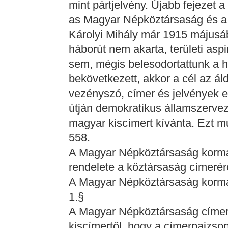
mint pártjelvény. Újabb fejezet 
as Magyar Népköztársaság és a
Károlyi Mihály már 1915 májusáb
háborút nem akarta, területi asp
sem, mégis belesodortattunk a 
bekövetkezett, akkor a cél az á
vezényszó, címer és jelvények el
útján demokratikus államszerveze
magyar kiscímert kívánta. Ezt mut
558.
A Magyar Népköztársaság korm
rendelete a köztársaság címerérő
A Magyar Népköztársaság kormán
1.§
A Magyar Népköztársaság címere 
kiscímertől, hogy a címerpajzso