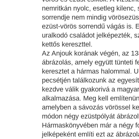
nemritkán nyolc, esetleg kilenc, 
sorrendje nem mindig vörösezüst
ezüst-vörös sorrendű vágás is. 
uralkodó családot jelképezték, s
kettős kereszttel.
Az Anjouk korának végén, az 13
ábrázolás, amely együtt tünteti 
keresztet a hármas halommal. U
pecsétjén találkozunk az egyesít
kezdve válik gyakorivá a magyar
alkalmazása. Meg kell említenünk
amelyben a sávozás vörössel kez
módon négy ezüstpólyát ábrázol
Hármaskönyvében már a négy fol
jelképeként említi ezt az ábráz