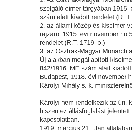
szolgáló címer tárgyában 1915.
szám alatt kiadott rendelet (R. 
2. az állami közép és kiscímer v
rajzáról 1915. évi november hó 
rendelet (R.T. 1719. o.)
3. az Osztrák-Magyar Monarchia
Új alakban megállapított kiscím
842/1916. ME szám alatt kiadott
Budapest, 1918. évi november h
Károlyi Mihály s. k. minisztereln
Károlyi nem rendelkezik az ún. 
hiszen ez állásfoglalást jelentet
kapcsolatban.
1919. március 21. után általában