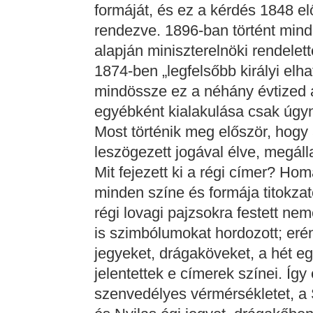
formáját, és ez a kérdés 1848 e
rendezve. 1896-ban történt mind
alapján miniszterelnöki rendelett
1874-ben „legfelsőbb királyi elha
mindössze ez a néhány évtized a 
egyébként kialakulása csak úgyn
Most történik meg először, hogy
leszögezett jogával élve, megáll
Mit fejezett ki a régi címer? H
minden színe és formája titokzato
régi lovagi pajzsokra festett ne
is szimbólumokat hordozott; erén
jegyeket, drágaköveket, a hét eg
jelentettek e címerek színei. Íg
szenvedélyes vérmérsékletet, a 