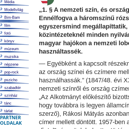
Média
„1. § A nemzeti szín, és ország
Modellvilág
Ennélfogva a háromszínű rózsa 
Bim-Bam
egyszersmind megállapíttatik,
film
fotó
közintézeteknél minden nyilv
könyv
magyar hajókon a nemzeti lob
múzeum
használtassék.
muzsika
— Egyébként a kapcsolt részek
népzene
az ország színei és czímere mell
pop-rock
használhassák.” (1847/48. évi X
pszicho
nemzeti színről és ország czímer
szabadtér
színház
„Az Alkotmányt előkészítő bizot
tánc
hogy továbbra is legyen államcí
tárlat
szerző), Rákosi Mátyás azonban 
PARTNER
címer mellett döntött. 1957-ben 
OLDALAK